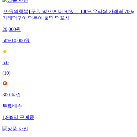
[만원의행복] 구워 먹으면 더 맛있는 100% 우리쌀 가래떡 700g
가래떡구이 떡볶이 물떡 떡꼬치
20,000
원
50
%
10,000
원
5.0
(
10
)
300
적립
무료배송
1,989
명
구매중