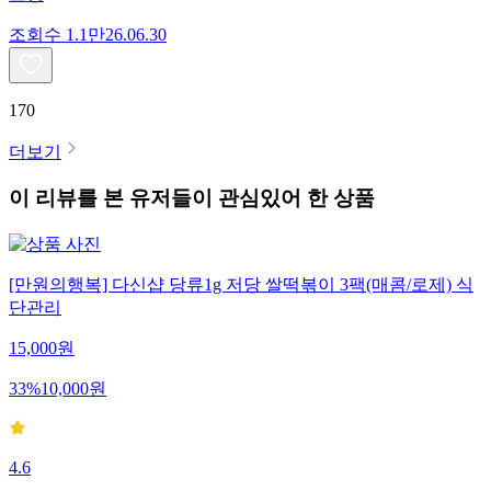
조회수
1.1만
26.06.30
170
더보기
이 리뷰를 본 유저들이 관심있어 한 상품
[만원의행복] 다신샵 당류1g 저당 쌀떡볶이 3팩(매콤/로제) 식
단관리
15,000
원
33
%
10,000
원
4.6