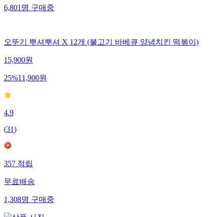
6,801
명
구매중
오뚜기 뿌셔뿌셔 X 12개 (불고기 바베큐 양념치킨 떡볶이)
15,900
원
25
%
11,900
원
4.9
(
31
)
357
적립
무료배송
1,308
명
구매중