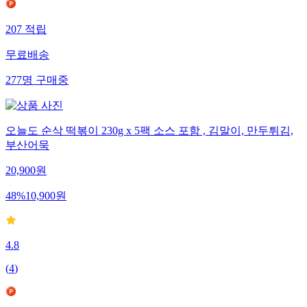
207
적립
무료배송
277
명
구매중
오늘도 순삭 떡볶이 230g x 5팩 소스 포함 , 김말이, 만두튀김,
부산어묵
20,900
원
48
%
10,900
원
4.8
(
4
)