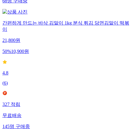
68
명
구매중
간편하게 만드는 바삭 김말이 1kg 분식 튀김 당면김말이 떡볶
이
21,800
원
50
%
10,900
원
4.8
(
6
)
327
적립
무료배송
145
명
구매중