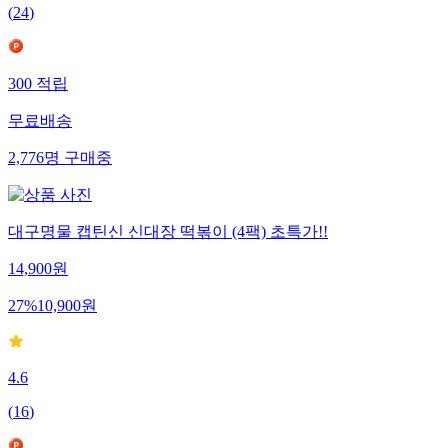
(
24
)
300
적립
무료배송
2,776
명
구매중
대구명물 캡틴신 신대장 떡볶이 (4팩) 초특가!!
14,900
원
27
%
10,900
원
4.6
(
16
)