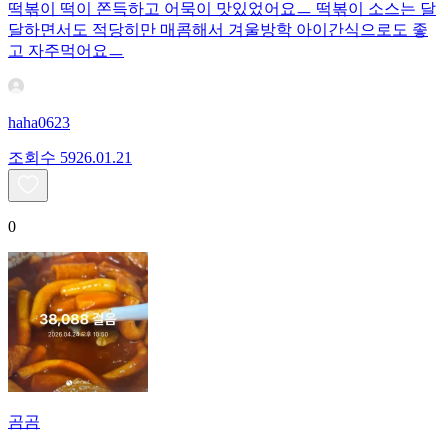
떡볶이 떡이 쫀득하고 어묵이 맛있었어요ㅡ 떡볶이 소스는 달
달하면서도 적당히만 매콤해서 겨울방학 아이간식으로도 좋
고 자주먹어요ㅡ
haha0623
조회수
59
26.01.21
0
곰곰