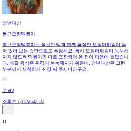
청년다방
통큰오짱떡볶이
통큰오짱떡볶이는 쫄깃한 떡과 함께 큼직한 오징어튀김이 들
어 있어 보는 것만으로도 푸짐해요. 특히 오징어튀김이 눅눅해
지지 않도록 떡볶이와 따로 포장되어 온 점이 마음에 들었습니
다. 배달 음식은 튀김이 눅눅해지기 쉬운데, 청년다방은 그런
부분까지 세심하게 신경 써 주시더라구요.
수경2
조회수
1,122
26.05.23
11