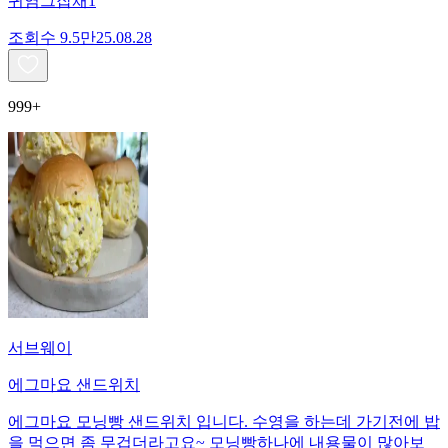
귀염그잡채1
조회수
9.5만
25.08.28
999+
서브웨이
에그마요 샌드위치
에그마요 모닝빵 샌드위치 입니다. 수영을 하는데 가기전에 밥
을 먹으면 좀 무겁더라고요~ 모닝빵하나에 내용물이 많아보