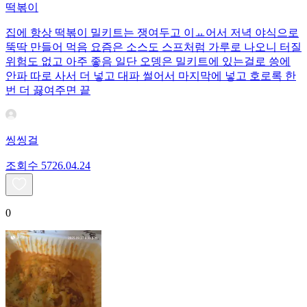
떡볶이
집에 항상 떡볶이 밀키트는 쟁여두고 이ㅛ어서 저녁 야식으로
뚝딱 만들어 먹음 요즘은 소스도 스프처럼 가루로 나오니 터질
위험도 없고 아주 좋음 일단 오뎅은 밀키트에 있는걸로 씅에
안파 따로 사서 더 넣고 대파 썰어서 마지막에 넣고 호로록 한
번 더 끓여주면 끝
씽씽걸
조회수
57
26.04.24
0