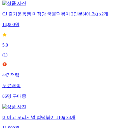
CJ 즐거운동행 미정당 국물떡볶이 2인분(401.2g) x2개
14,900
원
5.0
(
1
)
447
적립
무료배송
86
명
구매중
비비고 오리지널 컵떡볶이 110g x3개