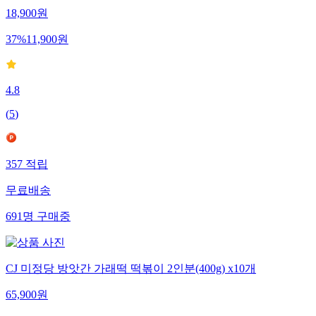
18,900
원
37
%
11,900
원
4.8
(
5
)
357
적립
무료배송
691
명
구매중
CJ 미정당 방앗간 가래떡 떡볶이 2인분(400g) x10개
65,900
원