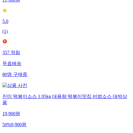
11,900
원
5.0
(
1
)
357
적립
무료배송
80
명
구매중
진미 떡볶이소스 1.95kg 대용량 떡볶이맛집 비법소스 대박상
품
19,900
원
50
%
9,900
원