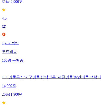
35
%
42,900
원
4.0
(
2
)
1,287
적립
무료배송
165
명
구매중
1+1 명물특집!대구명물 납작만두+제천명물 빨간어묵 떡볶이
14,900
원
20
%
11,900
원