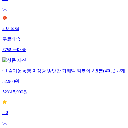
5.0
(
1
)
297
적립
무료배송
77
명
구매중
CJ 즐거운동행 미정당 방앗간 가래떡 떡볶이 2인분(400g) x2개
32,900
원
52
%
15,900
원
5.0
(
1
)