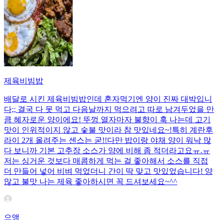
제육비빔밥
배달로 시킨 제육비빔밥인데 혼자먹기엔 양이 진짜 대박입니
다;; 결국 다 못 먹고 다음날까지 먹으려고 따로 남겨두었을 만
큼 혜자로운 양이에요! 뚜껑 열자마자 불향이 훅 나는데 고기
맛이 인위적이지 않고 숯불 맛이라 참 맛있네요~!특히 계란후
라이 2개 올려주는 센스는 굳!! ​다만 밥이랑 야채 양이 워낙 많
다 보니까 기본 고추장 소스가 양에 비해 좀 적더라고요ㅠ.ㅠ
저는 싱거운 것보다 매콤하게 먹는 걸 좋아해서 소스를 직접
더 만들어 넣어 비벼 먹었더니 간이 딱 맞고 맛있었습니다! 양
많고 불맛 나는 제육 좋아하시면 꼭 드셔보세요~^^
으앵