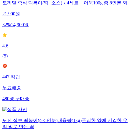
토끼밀 즉석 떡볶이(떡+소스) x 4세트 + 어묵100g 총 8인분 외
21,900
원
32
%
14,900
원
4.6
(
5
)
447
적립
무료배송
480
명
구매중
도전 점보 떡볶이(4~5인분)대용량(1kg)푸짐한 양에 건강한 우
리 밀로 만든 떡