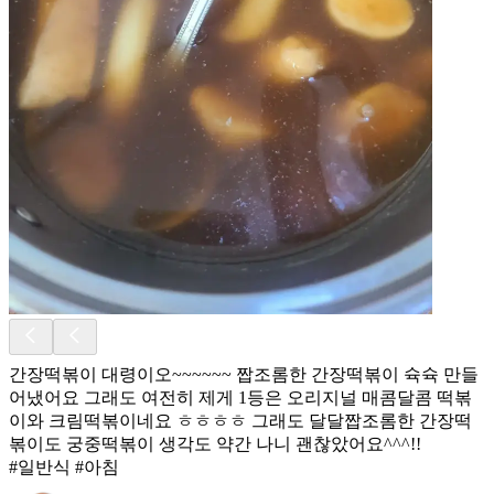
간장떡볶이 대령이오~~~~~~ 짭조롬한 간장떡볶이 슉슉 만들
어냈어요 그래도 여전히 제게 1등은 오리지널 매콤달콤 떡볶
이와 크림떡볶이네요 ㅎㅎㅎㅎ 그래도 달달짭조롬한 간장떡
볶이도 궁중떡볶이 생각도 약간 나니 괜찮았어요^^^!!
#일반식 #아침