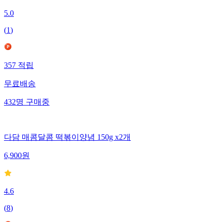
5.0
(
1
)
357
적립
무료배송
432
명
구매중
다담 매콤달콤 떡볶이양념 150g x2개
6,900
원
4.6
(
8
)