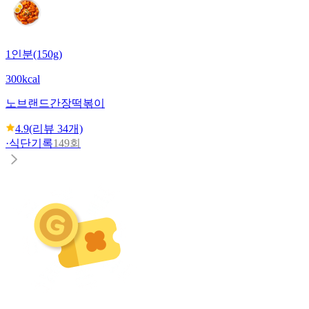
1인분(150g)
300kcal
노브랜드
간장떡볶이
4.9
(리뷰
34
개)
·
식단기록
149회