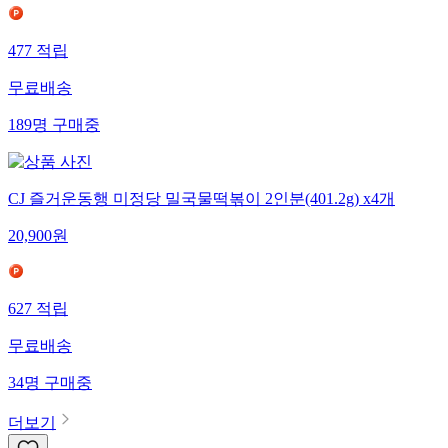
477
적립
무료배송
189
명
구매중
CJ 즐거운동행 미정당 밀국물떡볶이 2인분(401.2g) x4개
20,900
원
627
적립
무료배송
34
명
구매중
더보기