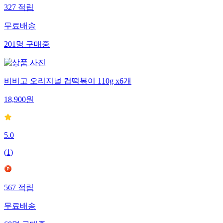
327
적립
무료배송
201
명
구매중
비비고 오리지널 컵떡볶이 110g x6개
18,900
원
5.0
(
1
)
567
적립
무료배송