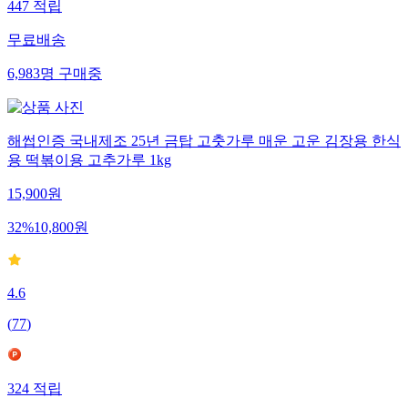
447
적립
무료배송
6,983
명
구매중
해썹인증 국내제조 25년 금탑 고춧가루 매운 고운 김장용 한식
용 떡볶이용 고추가루 1kg
15,900
원
32
%
10,800
원
4.6
(
77
)
324
적립