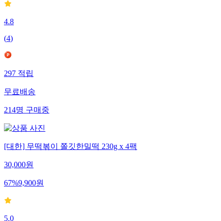
4.8
(
4
)
297
적립
무료배송
214
명
구매중
[대한] 무떡볶이 쫄깃한밀떡 230g x 4팩
30,000
원
67
%
9,900
원