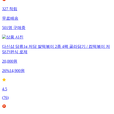
327
적립
무료배송
501
명
구매중
다신샵 당류1g 저당 쌀떡볶이 2종 4팩 골라담기 / 컵떡볶이 저
당간편식 로제
20,000
원
26
%
14,900
원
4.5
(
76
)