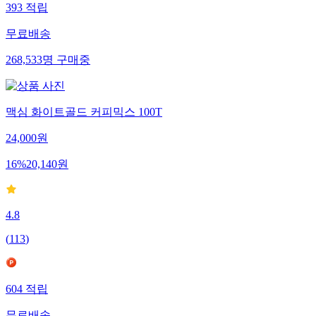
393
적립
무료배송
268,533
명
구매중
맥심 화이트골드 커피믹스 100T
24,000
원
16
%
20,140
원
4.8
(
113
)
604
적립