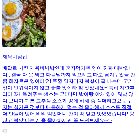
제육비빔밥
배달로 시킨 제육비빔밥인데 혼자먹기엔 양이 진짜 대박입니
다;; 결국 다 못 먹고 다음날까지 먹으려고 따로 남겨두었을 만
큼 혜자로운 양이에요! 뚜껑 열자마자 불향이 훅 나는데 고기
맛이 인위적이지 않고 숯불 맛이라 참 맛있네요~!특히 계란후
라이 2개 올려주는 센스는 굳!! ​다만 밥이랑 야채 양이 워낙 많
다 보니까 기본 고추장 소스가 양에 비해 좀 적더라고요ㅠ.ㅠ
저는 싱거운 것보다 매콤하게 먹는 걸 좋아해서 소스를 직접
더 만들어 넣어 비벼 먹었더니 간이 딱 맞고 맛있었습니다! 양
많고 불맛 나는 제육 좋아하시면 꼭 드셔보세요~^^