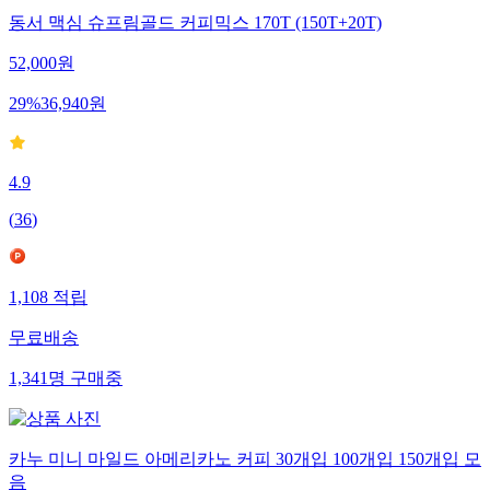
동서 맥심 슈프림골드 커피믹스 170T (150T+20T)
52,000
원
29
%
36,940
원
4.9
(
36
)
1,108
적립
무료배송
1,341
명
구매중
카누 미니 마일드 아메리카노 커피 30개입 100개입 150개입 모
음