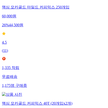
맥심 모카골드 마일드 커피믹스 250개입
60,000
원
26
%
44,500
원
4.5
(
11
)
1,335
적립
무료배송
1,175
명
구매중
맥심 모카골드 커피믹스 40T (20개입x2개)