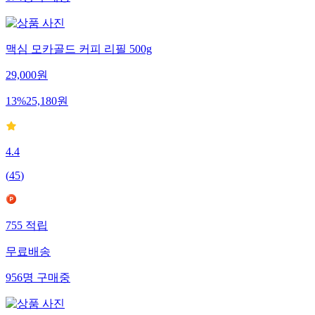
674
명
구매중
맥심 모카골드 커피 리필 500g
29,000
원
13
%
25,180
원
4.4
(
45
)
755
적립
무료배송
956
명
구매중