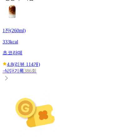
1잔(260ml)
333kcal
초코라떼
4.8
(리뷰
114
개)
·
식단기록
386회