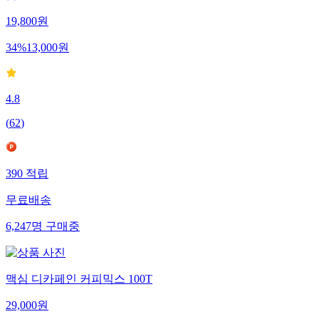
19,800
원
34
%
13,000
원
4.8
(
62
)
390
적립
무료배송
6,247
명
구매중
맥심 디카페인 커피믹스 100T
29,000
원