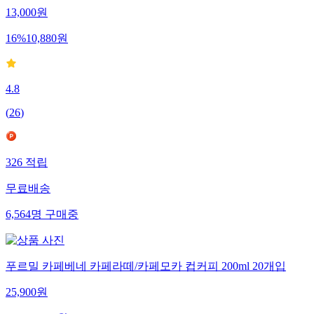
13,000
원
16
%
10,880
원
4.8
(
26
)
326
적립
무료배송
6,564
명
구매중
푸르밀 카페베네 카페라떼/카페모카 컵커피 200ml 20개입
25,900
원