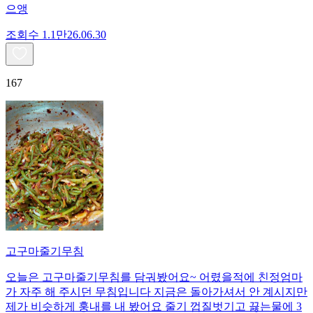
으앵
조회수
1.1만
26.06.30
167
고구마줄기무침
오늘은 고구마줄기무침를 담궈봤어요~ 어렸을적에 친정엄마
가 자주 해 주시던 무침입니다 지금은 돌아가셔서 안 계시지만
제가 비슷하게 훙내를 내 봤어요 줄기 껍질벗기고 끓는물에 3