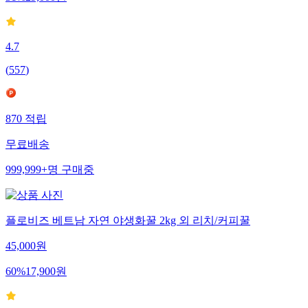
31
%
29,000
원
4.7
(
557
)
870
적립
무료배송
999,999+
명
구매중
플로비즈 베트남 자연 야생화꿀 2kg 외 리치/커피꿀
45,000
원
60
%
17,900
원