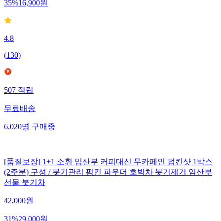
35
%
16,900
원
4.8
(
130
)
507
적립
무료배송
6,020
명
구매중
[품질보장] 1+1 소휘 임산부 커피대신 무카페인 펌킨샷 1박스
(2주분) 구성 / 붓기관리 펌킨 파우더 호박차 붓기제거 임산부
선물 붓기차
42,000
원