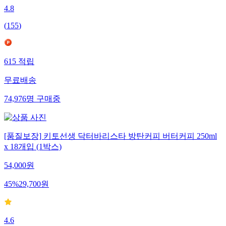
4.8
(
155
)
615
적립
무료배송
74,976
명
구매중
[품질보장] 키토선생 닥터바리스타 방탄커피 버터커피 250ml
x 18개입 (1박스)
54,000
원
45
%
29,700
원
4.6