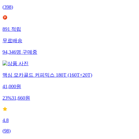
(
398
)
891
적립
무료배송
94,346
명
구매중
맥심 모카골드 커피믹스 180T (160T+20T)
41,000
원
23
%
31,660
원
4.8
(
98
)