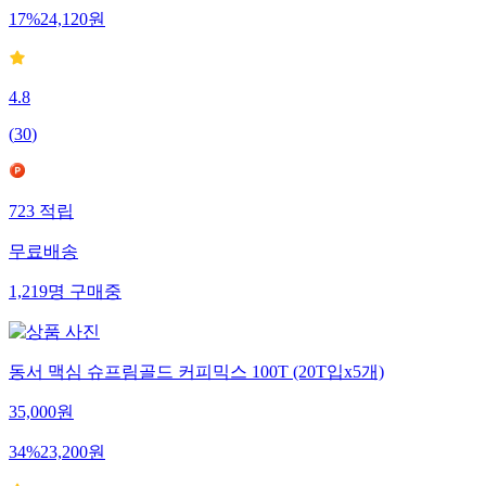
17
%
24,120
원
4.8
(
30
)
723
적립
무료배송
1,219
명
구매중
동서 맥심 슈프림골드 커피믹스 100T (20T입x5개)
35,000
원
34
%
23,200
원