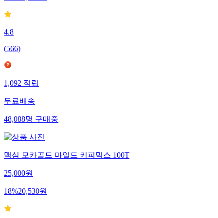
4.8
(
566
)
1,092
적립
무료배송
48,088
명
구매중
맥심 모카골드 마일드 커피믹스 100T
25,000
원
18
%
20,530
원