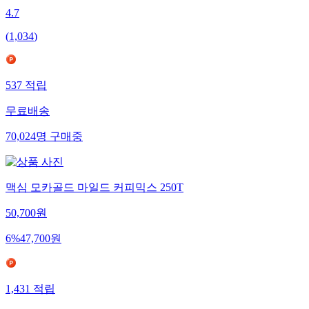
4.7
(
1,034
)
537
적립
무료배송
70,024
명
구매중
맥심 모카골드 마일드 커피믹스 250T
50,700
원
6
%
47,700
원
1,431
적립