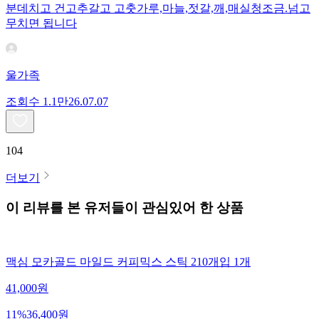
분데치고 건고추갈고 고춧가루,마늘,젓갈,깨,매실청조금.넘고
무치면 됩니다
울가족
조회수
1.1만
26.07.07
104
더보기
이 리뷰를 본 유저들이 관심있어 한 상품
맥심 모카골드 마일드 커피믹스 스틱 210개입 1개
41,000
원
11
%
36,400
원