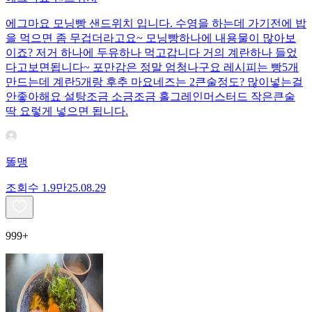
에그마요 모닝빵 샌드위치 입니다. 수영을 하는데 가기전에 밥
을 먹으면 좀 무겁더라고요~ 모닝빵하나에 내용물이 많아보
이죠? 저거 하나에 두유하나 먹고갑니다 거의 계란하나 들었
다고보면됩니다~ 포만감은 정말 엄청나구요 레시피는 빵5개
만드는데 계란5개랑 후추 마요네즈는 2큰술정도? 많이넣는걸
안좋아해요 설탕조금 소금조금 홀그레인머스터드 작은큰술
딱 요렇게 넣으면 됩니다.
똘맹
조회수
1.9만
25.08.29
999+