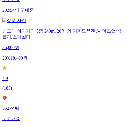
무료배송
20,954
명
구매중
빙그레 아카페라 5종 240ml 20펫 외 커피모음전 /사이즈업/심
플리/스페셜티
26,000
원
29
%
18,400
원
4.9
(
186
)
552
적립
무료배송