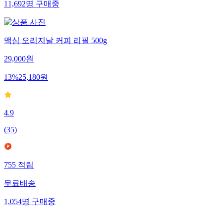
11,692
명
구매중
맥심 오리지날 커피 리필 500g
29,000
원
13
%
25,180
원
4.9
(
35
)
755
적립
무료배송
1,054
명
구매중