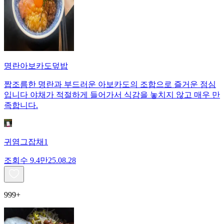
명란아보카도덮밥
짭조름한 명란과 부드러운 아보카도의 조합으로 즐거운 점심
입니다 야채가 적절하게 들어가서 식감을 놓치지 않고 매우 만
족합니다.
귀염그잡채1
조회수
9.4만
25.08.28
999+