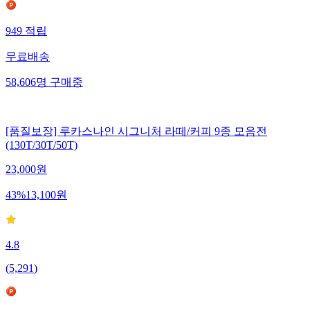
949
적립
무료배송
58,606
명
구매중
[품질보장] 루카스나인 시그니처 라떼/커피 9종 모음전
(130T/30T/50T)
23,000
원
43
%
13,100
원
4.8
(
5,291
)