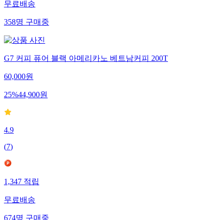
무료배송
358
명
구매중
G7 커피 퓨어 블랙 아메리카노 베트남커피 200T
60,000
원
25
%
44,900
원
4.9
(
7
)
1,347
적립
무료배송