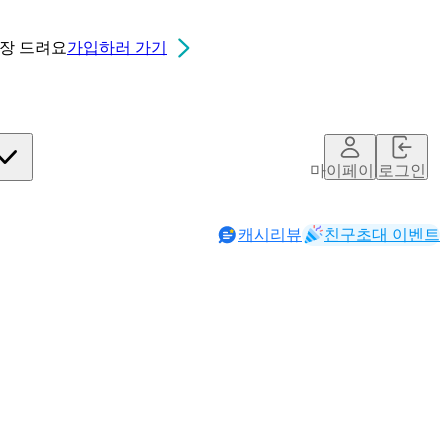
0장
드려요
가입하러 가기
마이페이지
로그인
캐시리뷰
친구초대 이벤트