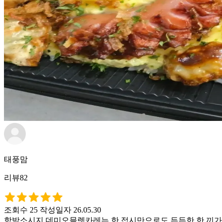
태풍맘
리뷰82
조회수 25
작성일자 26.05.30
함박소시지 데미오믈렛카레는 한 접시만으로도 든든한 한 끼가 