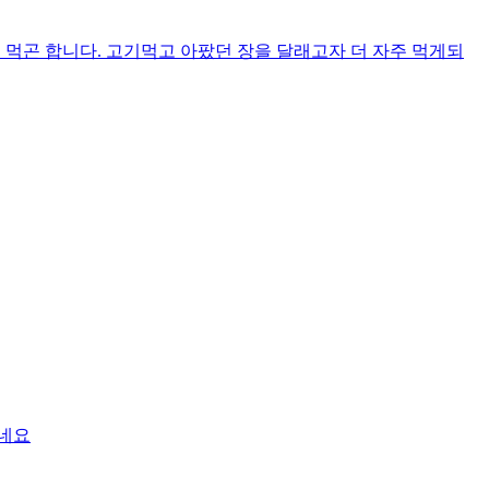
 먹곤 합니다. 고기먹고 아팠던 장을 달래고자 더 자주 먹게되
었네요