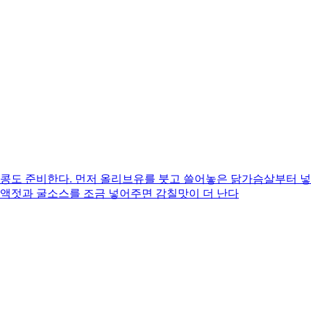
두콩도 준비한다. 먼저 올리브유를 붓고 쓸어놓은 닭가슴살부터 넣
치액젓과 굴소스를 조금 넣어주면 감칠맛이 더 난다