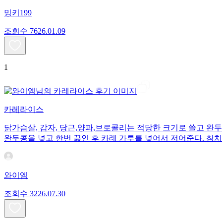
밍키199
조회수
76
26.01.09
1
카레라이스
닭가슴살, 감자, 당근,양파,브로콜리는 적당한 크기로 쓸고 완
완두콩을 넣고 한번 끓인 후 카레 가루를 넣어서 저어준다. 참
와이엠
조회수
32
26.07.30