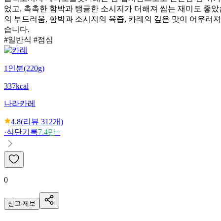
었고, 촉촉한 함박과 탱글한 소시지가 더해져 씹는 재미도 좋았
의 부드러움, 함박과 소시지의 육즙, 카레의 깊은 맛이 어우러져
습니다.
#일반식 #점심
1인분(220g)
337kcal
나라
카레
4.8
(리뷰
312
개)
·
식단기록
7.4만+
0
신고·제보