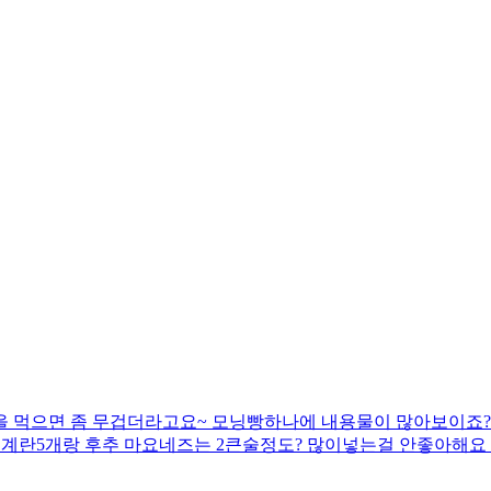
을 먹으면 좀 무겁더라고요~ 모닝빵하나에 내용물이 많아보이죠
 계란5개랑 후추 마요네즈는 2큰술정도? 많이넣는걸 안좋아해요