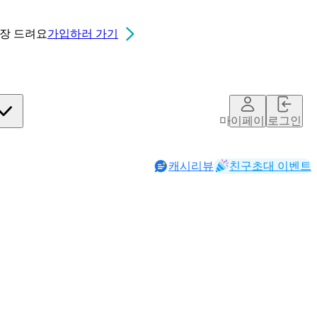
0장
드려요
가입하러 가기
마이페이지
로그인
캐시리뷰
친구초대 이벤트