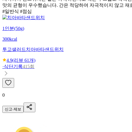
맛의 균형이 우수했습니다. 간은 적당하여 자극적이지 않고 재
#일반식 #점심
1인분(50g)
300kcal
투고샐러드
치아바타샌드위치
4.9
(리뷰
61
개)
·
식단기록
415회
0
신고·제보