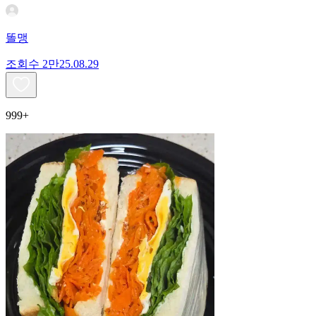
똘맹
조회수
2만
25.08.29
999+