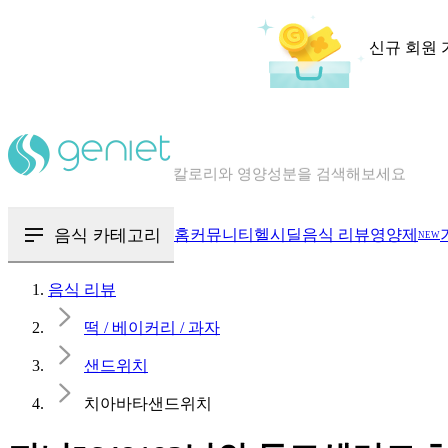
신규 회원 
칼로리와 영양성분을 검색해보세요
혈당 · 다이어트 음식 검색해보세요
음식 · 영양제 리뷰를 찾아보세요
음식 카테고리
홈
커뮤니티
헬시딜
음식 리뷰
영양제
NEW
음식 리뷰
떡 / 베이커리 / 과자
샌드위치
치아바타샌드위치