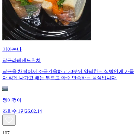
미아논나
당근라페샌드위치
당근을 채썰어서 소금간을하고 30분뒤 양념한뒤 식빵안에 가득
다 적게 나가고 배는 부르고 아주 만족하는 음식입니다.
쩡이쩡이
조회수
1만
26.02.14
107