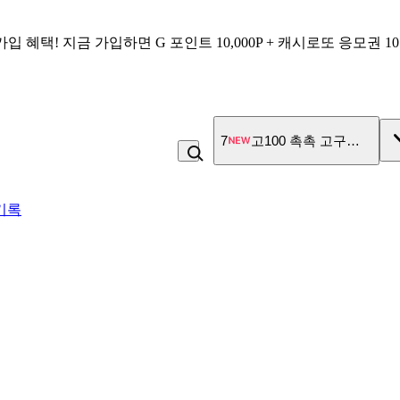
가입 혜택!
지금 가입하면
G 포인트 10,000P + 캐시로또 응모권 1
7
고100 촉촉 고구마 스틱
기록