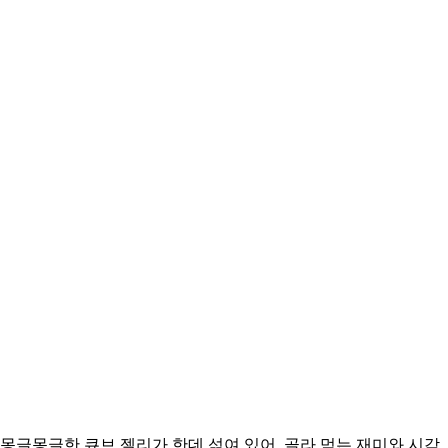
몽글몽글한 큐브 젤리가 한데 섞여 있어, 골라 먹는 재미와 시각