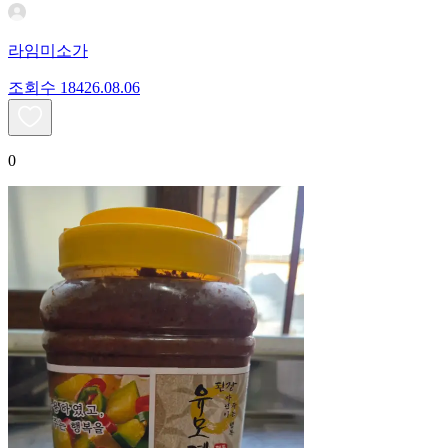
라임미소가
조회수
184
26.08.06
0