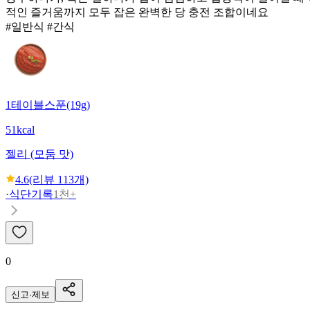
적인 즐거움까지 모두 잡은 완벽한 당 충전 조합이네요
#일반식 #간식
1테이블스푼(19g)
51kcal
젤리 (모둠 맛)
4.6
(리뷰
113
개)
·
식단기록
1천+
0
신고·제보