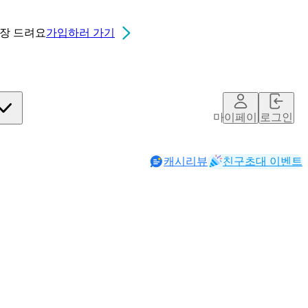
0장
드려요
가입하러 가기
마이페이지
로그인
캐시리뷰
친구초대 이벤트