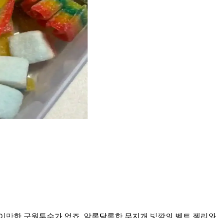
이만한 구원투수가 없죠. 알록달록한 무지개 빛깔의 벨트 젤리와 