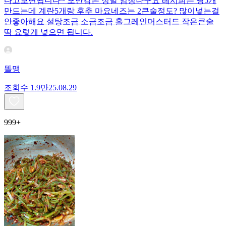
다고보면됩니다~ 포만감은 정말 엄청나구요 레시피는 빵5개
만드는데 계란5개랑 후추 마요네즈는 2큰술정도? 많이넣는걸
안좋아해요 설탕조금 소금조금 홀그레인머스터드 작은큰술
딱 요렇게 넣으면 됩니다.
똘맹
조회수
1.9만
25.08.29
999+