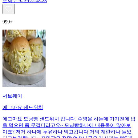
조회수
9.5만
25.08.28
999+
서브웨이
에그마요 샌드위치
에그마요 모닝빵 샌드위치 입니다. 수영을 하는데 가기전에 밥
을 먹으면 좀 무겁더라고요~ 모닝빵하나에 내용물이 많아보
이죠? 저거 하나에 두유하나 먹고갑니다 거의 계란하나 들었