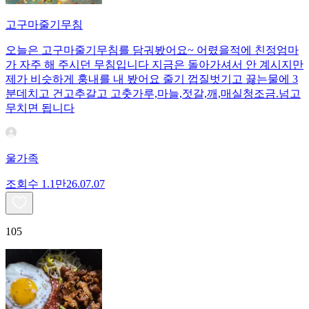
고구마줄기무침
오늘은 고구마줄기무침를 담궈봤어요~ 어렸을적에 친정엄마
가 자주 해 주시던 무침입니다 지금은 돌아가셔서 안 계시지만
제가 비슷하게 훙내를 내 봤어요 줄기 껍질벗기고 끓는물에 3
분데치고 건고추갈고 고춧가루,마늘,젓갈,깨,매실청조금.넘고
무치면 됩니다
울가족
조회수
1.1만
26.07.07
105