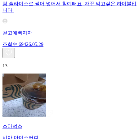
럼 슬라이스로 썰어 넣어서 참예뻐요. 자꾸 먹고싶은 하이볼입
니다.
걷고예뻐지자
조회수
694
26.05.29
13
스타벅스
비아 아이스커피