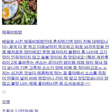
제육비빔밥
배달로 시킨 제육비빔밥인데 혼자먹기엔 양이 진짜 대박입니
다;; 결국 다 못 먹고 다음날까지 먹으려고 따로 남겨두었을 만
큼 혜자로운 양이에요! 뚜껑 열자마자 불향이 훅 나는데 고기
맛이 인위적이지 않고 숯불 맛이라 참 맛있네요~!특히 계란후
라이 2개 올려주는 센스는 굳!! ​다만 밥이랑 야채 양이 워낙 많
다 보니까 기본 고추장 소스가 양에 비해 좀 적더라고요ㅠ.ㅠ
저는 싱거운 것보다 매콤하게 먹는 걸 좋아해서 소스를 직접
더 만들어 넣어 비벼 먹었더니 간이 딱 맞고 맛있었습니다! 양
많고 불맛 나는 제육 좋아하시면 꼭 드셔보세요~^^
으앵
조회수
1.1만
26.06.30