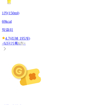
1잔(150ml)
69kcal
막걸리
4.7
(리뷰
195
개)
·
식단기록
6천+