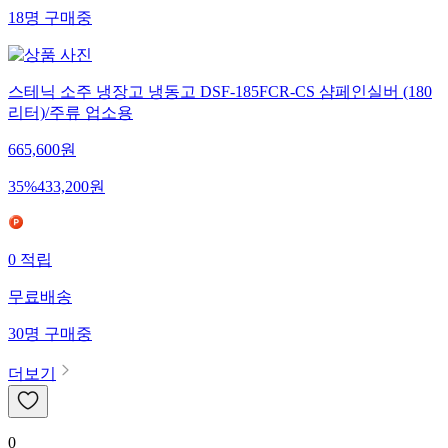
18
명
구매중
스테닉 소주 냉장고 냉동고 DSF-185FCR-CS 샴페인실버 (180
리터)/주류 업소용
665,600
원
35
%
433,200
원
0
적립
무료배송
30
명
구매중
더보기
0