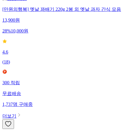
[만원의행복] 옛날 꽈배기 220g 2봉 외 옛날 과자 간식 모음
13,900
원
28
%
10,000
원
4.6
(
18
)
300
적립
무료배송
1,737
명
구매중
더보기