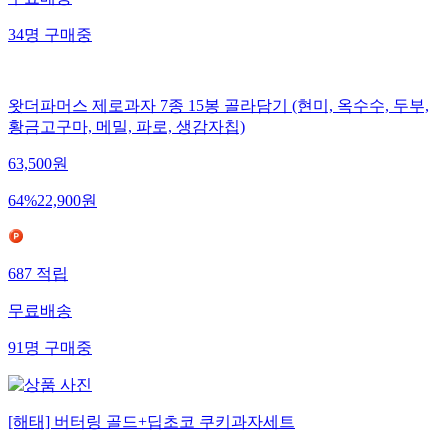
무료배송
34
명
구매중
왓더파머스 제로과자 7종 15봉 골라담기 (현미, 옥수수, 두부,
황금고구마, 메밀, 파로, 생감자칩)
63,500
원
64
%
22,900
원
687
적립
무료배송
91
명
구매중
[해태] 버터링 골드+딥초코 쿠키과자세트