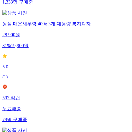
1,333
명
구매중
농심 매운새우깡 400g 3개 대용량 봉지과자
28,900
원
31
%
19,900
원
5.0
(
1
)
597
적립
무료배송
79
명
구매중