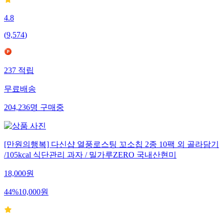
4.8
(
9,574
)
237
적립
무료배송
204,236
명
구매중
[만원의행복] 다신샵 열풍로스팅 꼬소칩 2종 10팩 외 골라담기
/105kcal 식단관리 과자 / 밀가루ZERO 국내산현미
18,000
원
44
%
10,000
원