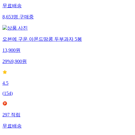
무료배송
8,653
명
구매중
오븐에 구운 아몬드땅콩 두부과자 5봉
13,900
원
29
%
9,900
원
4.5
(
154
)
297
적립
무료배송