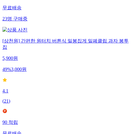
무료배송
23
명
구매중
[삼천원] 간편한 원터치 버튼식 밀봉집게 밀폐클립 과자 봉투
집
5,900
원
49
%
3,000
원
4.1
(
21
)
90
적립