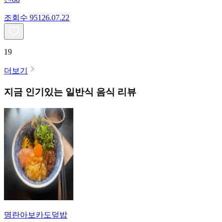
조회수
951
26.07.22
19
더보기
지금 인기있는
일반식
음식 리뷰
명란아보카도덮밥