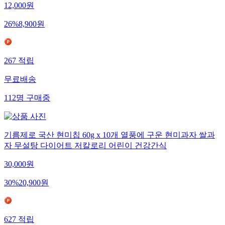
12,000
원
26
%
8,900
원
267
적립
무료배송
112
명
구매중
기름제로 국산 현미칩 60g x 10개 열풍에 구운 현미과자 쌀과
자 무설탕 다이어트 저칼로리 어린이 건강간식
30,000
원
30
%
20,900
원
627
적립