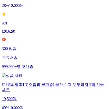
28
%
10,000
원
4.8
(
20,629
)
300
적립
무료배송
999,999+
명
구매중
[만원의행복] 고소함의 끝판왕! 국산 수제 두부과자 5팩 선물
세트
19,500
원
49
%
10,000
원