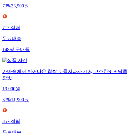
73
%
23,900
원
717
적립
무료배송
148
명
구매중
가마솥에서 튀어나온 찹쌀 누룽지과자 312g 고소한맛 + 달콤
한맛
19,000
원
37
%
11,900
원
357
적립