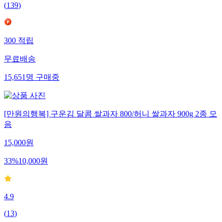
(
139
)
300
적립
무료배송
15,651
명
구매중
[만원의행복] 구운김 달콤 쌀과자 800/허니 쌀과자 900g 2종 모
음
15,000
원
33
%
10,000
원
4.9
(
13
)