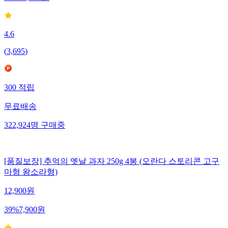
4.6
(
3,695
)
300
적립
무료배송
322,924
명
구매중
[품질보장] 추억의 옛날 과자 250g 4봉 (오란다 스토리콘 고구
마형 왕소라형)
12,900
원
39
%
7,900
원