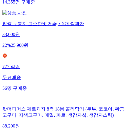
14,355
명
구매중
찹쌀 누룽지 고소한맛 264g x 5개 쌀과자
33,000
원
22
%
25,900
원
777
적립
무료배송
56
명
구매중
왓더파머스 제로과자 8종 18봉 골라담기 (두부, 코코아, 황금
고구마, 자색고구마, 메밀, 파로, 생감자칩, 생감자스틱)
88,200
원