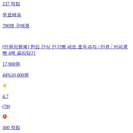
237
적립
무료배송
790
명
구매중
[만원의행복] 한입 간식 인기빵 세트 호두과자 / 만쥬 / 커피콩
빵 4팩 골라담기
17,900
원
44
%
10,000
원
4.7
(
78
)
300
적립