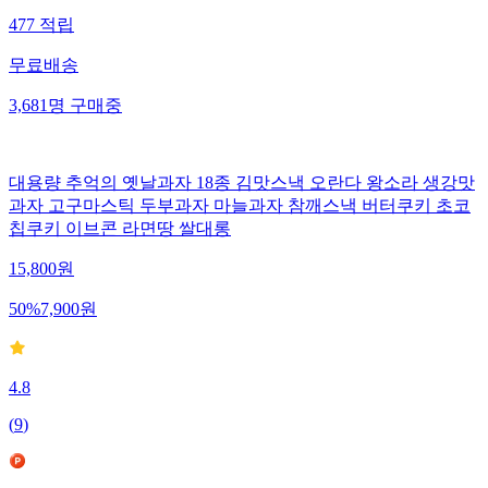
477
적립
무료배송
3,681
명
구매중
대용량 추억의 옛날과자 18종 김맛스낵 오란다 왕소라 생강맛
과자 고구마스틱 두부과자 마늘과자 참깨스낵 버터쿠키 초코
칩쿠키 이브콘 라면땅 쌀대롱
15,800
원
50
%
7,900
원
4.8
(
9
)