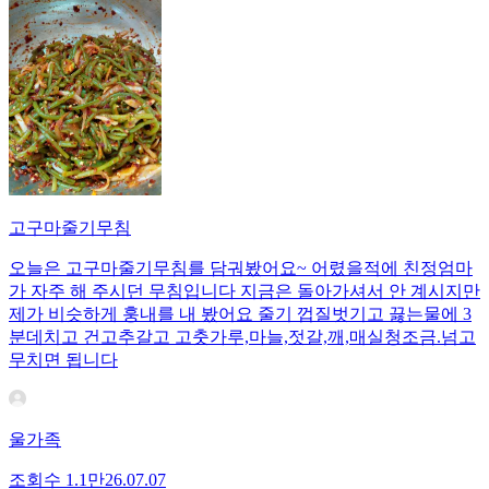
고구마줄기무침
오늘은 고구마줄기무침를 담궈봤어요~ 어렸을적에 친정엄마
가 자주 해 주시던 무침입니다 지금은 돌아가셔서 안 계시지만
제가 비슷하게 훙내를 내 봤어요 줄기 껍질벗기고 끓는물에 3
분데치고 건고추갈고 고춧가루,마늘,젓갈,깨,매실청조금.넘고
무치면 됩니다
울가족
조회수
1.1만
26.07.07