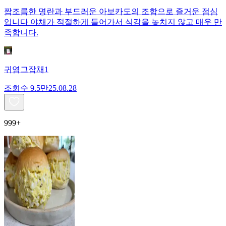
짭조름한 명란과 부드러운 아보카도의 조합으로 즐거운 점심
입니다 야채가 적절하게 들어가서 식감을 놓치지 않고 매우 만
족합니다.
귀염그잡채1
조회수
9.5만
25.08.28
999+