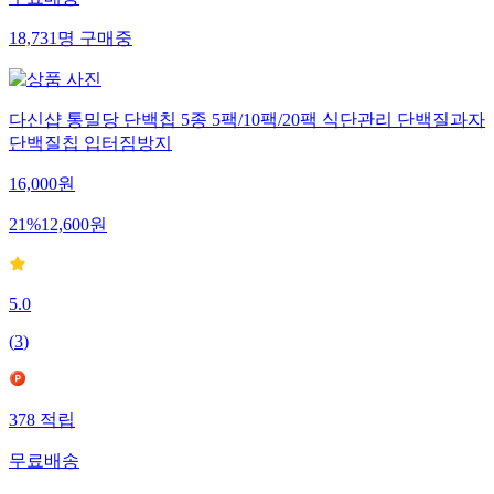
무료배송
18,731
명
구매중
다신샵 통밀당 단백칩 5종 5팩/10팩/20팩 식단관리 단백질과자
단백질칩 입터짐방지
16,000
원
21
%
12,600
원
5.0
(
3
)
378
적립
무료배송