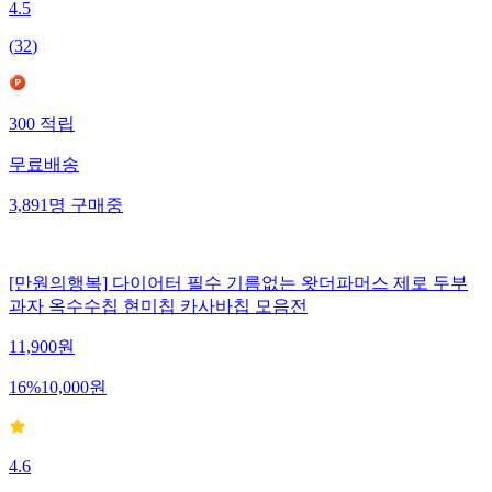
4.5
(
32
)
300
적립
무료배송
3,891
명
구매중
[만원의행복] 다이어터 필수 기름없는 왓더파머스 제로 두부
과자 옥수수칩 현미칩 카사바칩 모음전
11,900
원
16
%
10,000
원
4.6