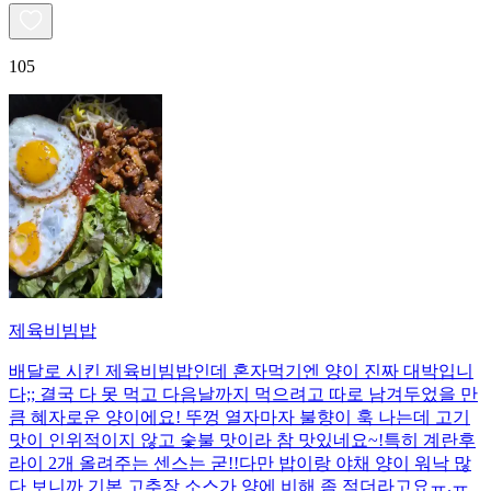
105
제육비빔밥
배달로 시킨 제육비빔밥인데 혼자먹기엔 양이 진짜 대박입니
다;; 결국 다 못 먹고 다음날까지 먹으려고 따로 남겨두었을 만
큼 혜자로운 양이에요! 뚜껑 열자마자 불향이 훅 나는데 고기
맛이 인위적이지 않고 숯불 맛이라 참 맛있네요~!특히 계란후
라이 2개 올려주는 센스는 굳!! ​다만 밥이랑 야채 양이 워낙 많
다 보니까 기본 고추장 소스가 양에 비해 좀 적더라고요ㅠ.ㅠ