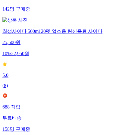
142
명
구매중
칠성사이다 500ml 20펫 업소용 탄산음료 사이다
25,500
원
10
%
22,950
원
5.0
(
8
)
688
적립
무료배송
158
명
구매중