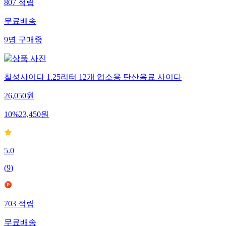
807
적립
무료배송
9
명
구매중
칠성사이다 1.25리터 12개 업소용 탄산음료 사이다
26,050
원
10
%
23,450
원
5.0
(
9
)
703
적립
무료배송