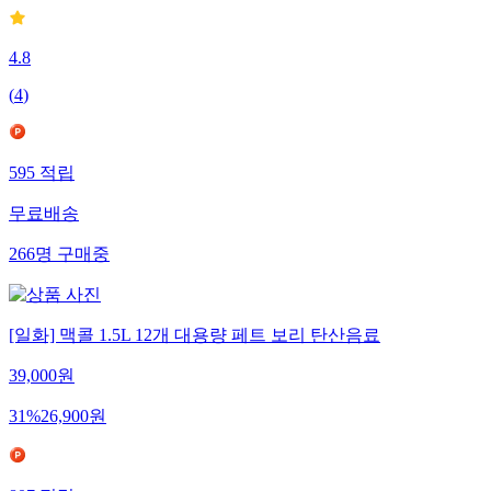
4.8
(
4
)
595
적립
무료배송
266
명
구매중
[일화] 맥콜 1.5L 12개 대용량 페트 보리 탄산음료
39,000
원
31
%
26,900
원