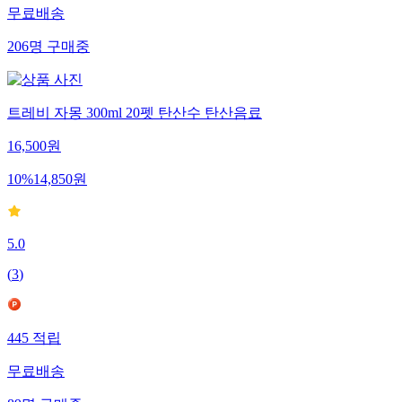
무료배송
206
명
구매중
트레비 자몽 300ml 20펫 탄산수 탄산음료
16,500
원
10
%
14,850
원
5.0
(
3
)
445
적립
무료배송