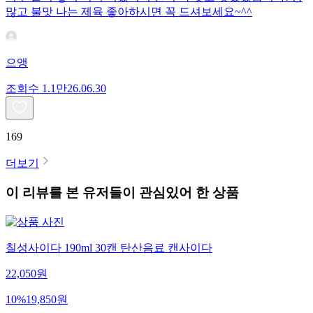
많고 불맛 나는 제육 좋아하시면 꼭 드셔보세요~^^
으앵
조회수
1.1만
26.06.30
169
더보기
이 리뷰를 본 유저들이 관심있어 한 상품
칠성사이다 190ml 30캔 탄산음료 캔사이다
22,050
원
10
%
19,850
원