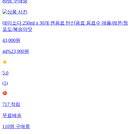
89
명
구매중
데미소다 250ml x 30개 캔음료 탄산음료 음료수 애플/레몬/청
포도/복숭아맛
43,000
원
44
%
23,900
원
5.0
(
1
)
717
적립
무료배송
110
명
구매중