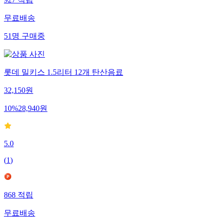
무료배송
51
명
구매중
롯데 밀키스 1.5리터 12개 탄산음료
32,150
원
10
%
28,940
원
5.0
(
1
)
868
적립
무료배송