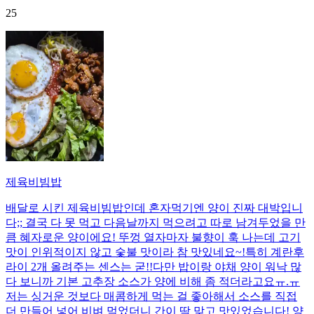
25
제육비빔밥
배달로 시킨 제육비빔밥인데 혼자먹기엔 양이 진짜 대박입니
다;; 결국 다 못 먹고 다음날까지 먹으려고 따로 남겨두었을 만
큼 혜자로운 양이에요! 뚜껑 열자마자 불향이 훅 나는데 고기
맛이 인위적이지 않고 숯불 맛이라 참 맛있네요~!특히 계란후
라이 2개 올려주는 센스는 굳!! ​다만 밥이랑 야채 양이 워낙 많
다 보니까 기본 고추장 소스가 양에 비해 좀 적더라고요ㅠ.ㅠ
저는 싱거운 것보다 매콤하게 먹는 걸 좋아해서 소스를 직접
더 만들어 넣어 비벼 먹었더니 간이 딱 맞고 맛있었습니다! 양