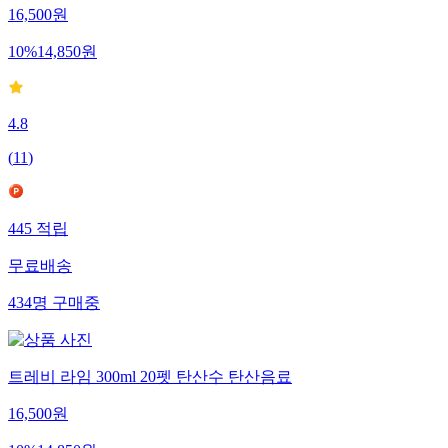
16,500
원
10
%
14,850
원
4.8
(
11
)
445
적립
무료배송
434
명
구매중
트레비 라임 300ml 20펫 탄산수 탄산음료
16,500
원