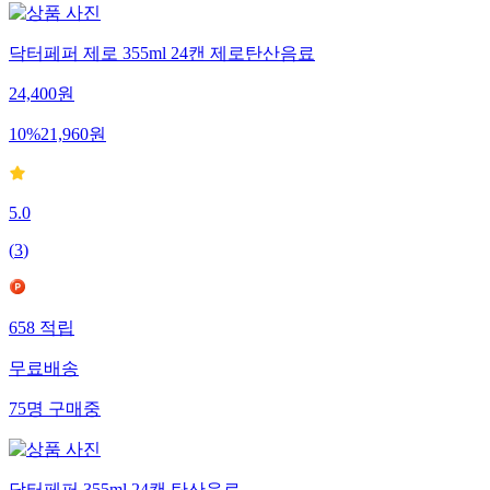
닥터페퍼 제로 355ml 24캔 제로탄산음료
24,400
원
10
%
21,960
원
5.0
(
3
)
658
적립
무료배송
75
명
구매중
닥터페퍼 355ml 24캔 탄산음료