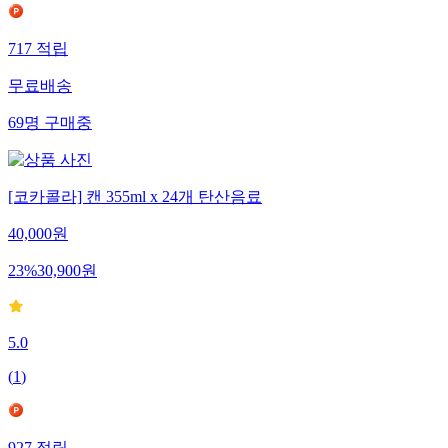
717
적립
무료배송
69
명
구매중
[코카콜라] 캔 355ml x 24개 탄산음료
40,000
원
23
%
30,900
원
5.0
(
1
)
927
적립