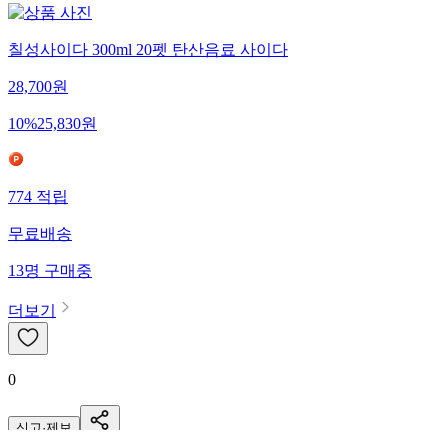
칠성사이다 300ml 20펫 탄산음료 사이다
28,700
원
10
%
25,830
원
774
적립
무료배송
13
명
구매중
더보기
0
신고·제보