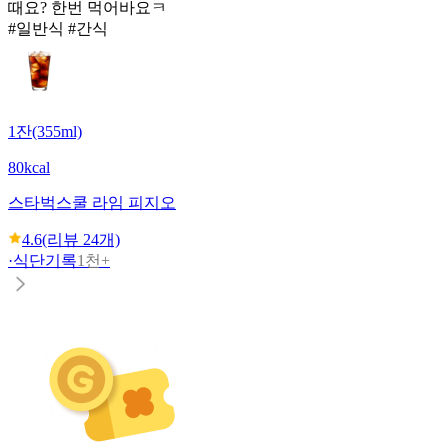
때요? 한번 먹어바요ㅋ
#일반식 #간식
1잔(355ml)
80kcal
스타벅스
쿨 라임 피지오
4.6
(리뷰
24
개)
·
식단기록
1천+