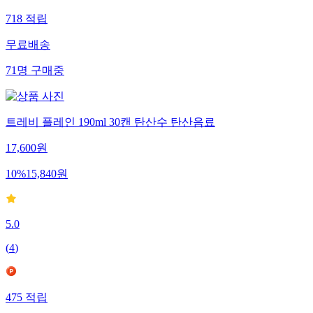
718
적립
무료배송
71
명
구매중
트레비 플레인 190ml 30캔 탄산수 탄산음료
17,600
원
10
%
15,840
원
5.0
(
4
)
475
적립