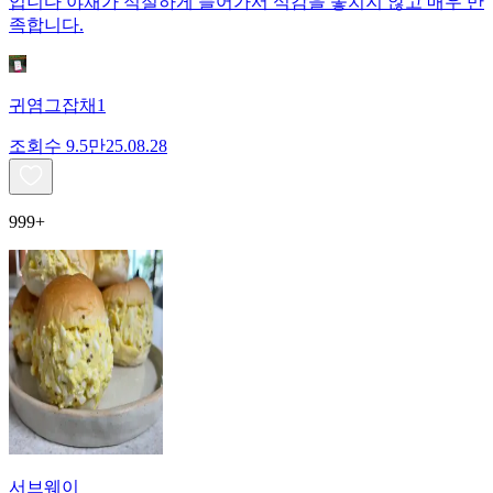
입니다 야채가 적절하게 들어가서 식감을 놓치지 않고 매우 만
족합니다.
귀염그잡채1
조회수
9.5만
25.08.28
999+
서브웨이