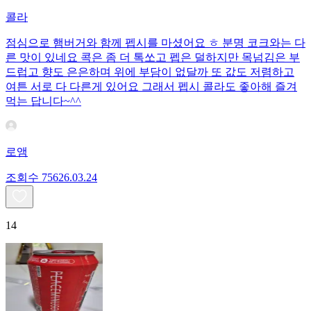
콜라
점심으로 햄버거와 함께 펩시를 마셨어요 ㅎ 분명 코크와는 다
른 맛이 있네요 콕은 좀 더 톡쏘고 펩은 덜하지만 목넘김은 부
드럽고 향도 은은하며 위에 부담이 없달까 또 값도 저렴하고
여튼 서로 다 다른게 있어요 그래서 펩시 콜라도 좋아해 즐겨
먹는 답니다~^^
로앰
조회수
756
26.03.24
14