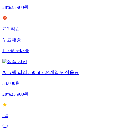
28
%
23,900
원
717
적립
무료배송
117
명
구매중
씨그램 라임 350ml x 24개입 탄산음료
33,000
원
28
%
23,900
원
5.0
(
1
)