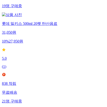
19
명
구매중
롯데 밀키스 500ml 20펫 탄산음료
31,050
원
10
%
27,950
원
5.0
(
1
)
838
적립
무료배송
21
명
구매중