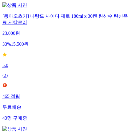
[동아오츠카] 나랑드 사이다 제로 180ml x 30캔 탄산수 탄산음
료 저칼로리
23,000
원
33
%
15,500
원
5.0
(
2
)
465
적립
무료배송
43
명
구매중