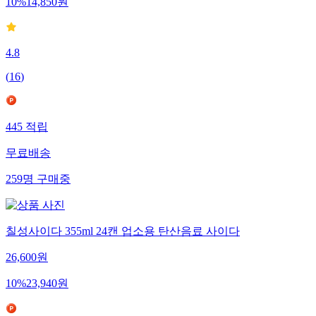
10
%
14,850
원
4.8
(
16
)
445
적립
무료배송
259
명
구매중
칠성사이다 355ml 24캔 업소용 탄산음료 사이다
26,600
원
10
%
23,940
원