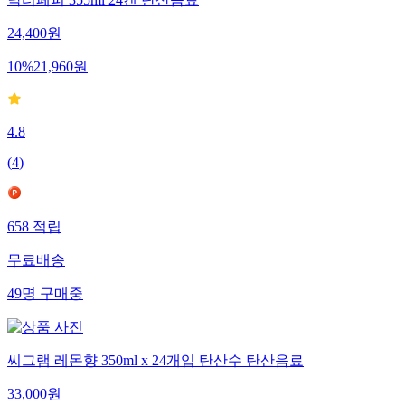
24,400
원
10
%
21,960
원
4.8
(
4
)
658
적립
무료배송
49
명
구매중
씨그램 레몬향 350ml x 24개입 탄산수 탄산음료
33,000
원