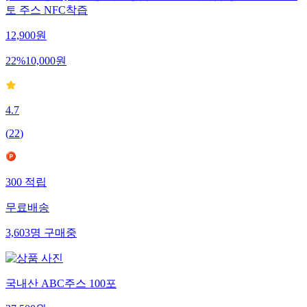
토 주스 NFC착즙
12,900
원
22
%
10,000
원
4.7
(
22
)
300
적립
무료배송
3,603
명
구매중
국내산 ABC주스 100포