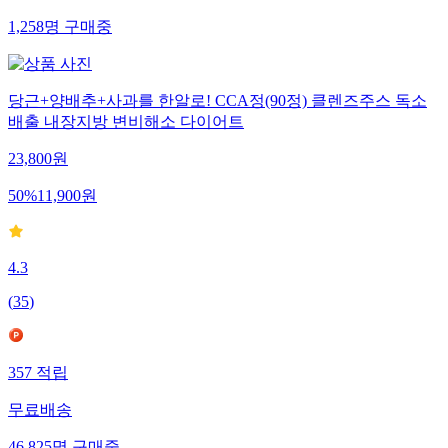
1,258
명
구매중
당근+양배추+사과를 한알로! CCA정(90정) 클렌즈주스 독소
배출 내장지방 변비해소 다이어트
23,800
원
50
%
11,900
원
4.3
(
35
)
357
적립
무료배송