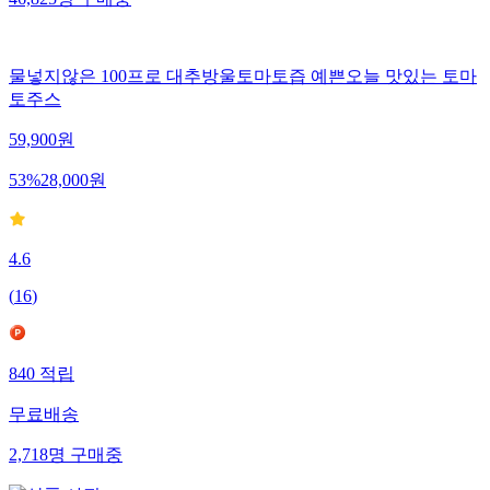
46,825
명
구매중
물넣지않은 100프로 대추방울토마토즙 예쁜오늘 맛있는 토마
토주스
59,900
원
53
%
28,000
원
4.6
(
16
)
840
적립
무료배송
2,718
명
구매중