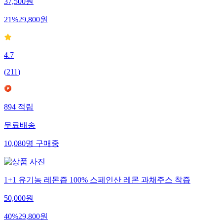
37,500
원
21
%
29,800
원
4.7
(
211
)
894
적립
무료배송
10,080
명
구매중
1+1 유기농 레몬즙 100% 스페인산 레몬 과채주스 착즙
50,000
원
40
%
29,800
원