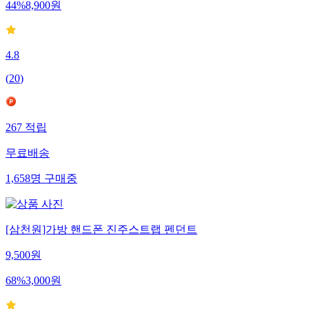
44
%
8,900
원
4.8
(
20
)
267
적립
무료배송
1,658
명
구매중
[삼천원]가방 핸드폰 진주스트랩 펜던트
9,500
원
68
%
3,000
원