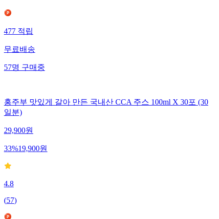
477
적립
무료배송
57
명
구매중
홍주부 맛있게 갈아 만든 국내산 CCA 주스 100ml X 30포 (30
일분)
29,900
원
33
%
19,900
원
4.8
(
57
)