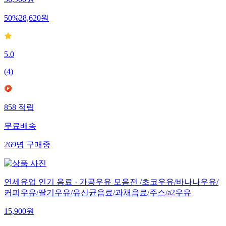
56,900
원
50
%
28,620
원
5.0
(
4
)
858
적립
무료배송
269
명
구매중
연세유업 인기 음료 · 가공우유 모음전 /초코우유/바나나우유/
커피우유/딸기우유/유산균음료/과채음료/주스/a2우유
15,900
원