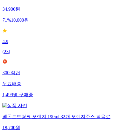
스
34,900
원
71
%
10,000
원
4.9
(
23
)
300
적립
무료배송
1,499
명
구매중
델몬트드링크 오렌지 190ml 32개 오렌지주스 팩음료
18,700
원