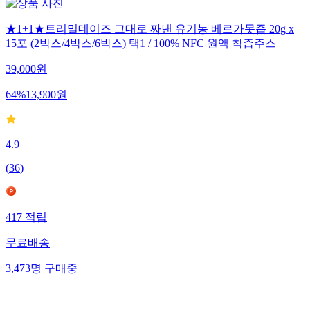
★1+1★트리밀데이즈 그대로 짜낸 유기농 베르가못즙 20g x
15포 (2박스/4박스/6박스) 택1 / 100% NFC 원액 착즙주스
39,000
원
64
%
13,900
원
4.9
(
36
)
417
적립
무료배송
3,473
명
구매중