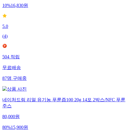
10
%
16,830
원
5.0
(
4
)
504
적립
무료배송
87
명
구매중
네이처드림 리얼 유기농 푸룬즙100 20g 14포 2박스/NFC 푸룬
주스
80,000
원
80
%
15,900
원