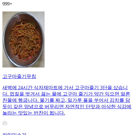
999+
고구마줄기무침
새벽에 24시간 식자재마트에 가서 고구마줄기 3단을 샀습니
다. 껍질을 벗겨서 끓는 물에 고구마 줄기가 약간 익으면 얼른
찬물에 헹굽니다. 물기를 짜고, 밀가루 풀을 쑤어서 김치를 담
듯이 갖은 양념으로 버무리면 자연적인 단맛과 아삭한 식감에
놀라는 맛있는 반찬이 됩니다.
라임미소가