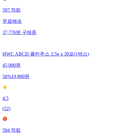
597
적립
무료배송
37,776
명
구매중
HWC ABCD 클린주스 3.5g x 30포(1박스)
45,000
원
56
%
19,800
원
4.5
(
52
)
594
적립