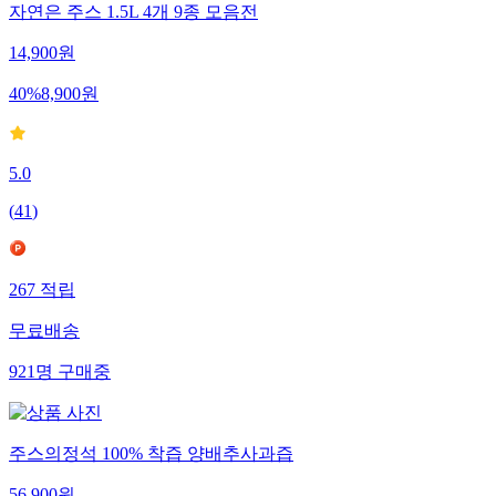
자연은 주스 1.5L 4개 9종 모음전
14,900
원
40
%
8,900
원
5.0
(
41
)
267
적립
무료배송
921
명
구매중
주스의정석 100% 착즙 양배추사과즙