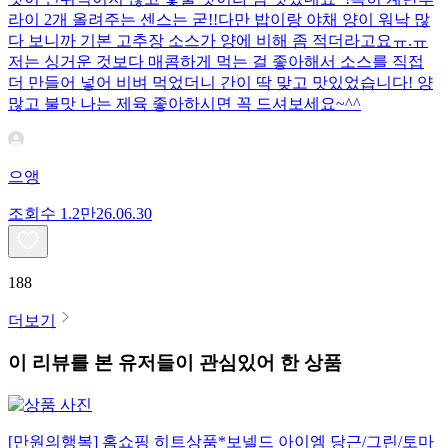
라이 2개 올려주는 센스는 굳!! ​다만 밥이랑 야채 양이 워낙 많
다 보니까 기본 고추장 소스가 양에 비해 좀 적더라고요ㅠ.ㅠ
저는 싱거운 것보다 매콤하게 먹는 걸 좋아해서 소스를 직접
더 만들어 넣어 비벼 먹었더니 간이 딱 맞고 맛있었습니다! 양
많고 불맛 나는 제육 좋아하시면 꼭 드셔보세요~^^
으앵
조회수
1.2만
26.06.30
188
더보기
이 리뷰를 본 유저들이 관심있어 한 상품
[만원의행복] 홈쇼핑 히트상품*보넬드 아이엠 당근/그린/토마