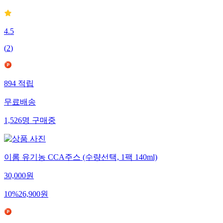
4.5
(
2
)
894
적립
무료배송
1,526
명
구매중
이롬 유기농 CCA주스 (수량선택, 1팩 140ml)
30,000
원
10
%
26,900
원