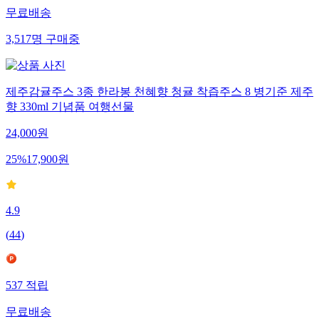
무료배송
3,517
명
구매중
제주감귤주스 3종 한라봉 천혜향 청귤 착즙주스 8 병기준 제주
향 330ml 기념품 여행선물
24,000
원
25
%
17,900
원
4.9
(
44
)
537
적립
무료배송