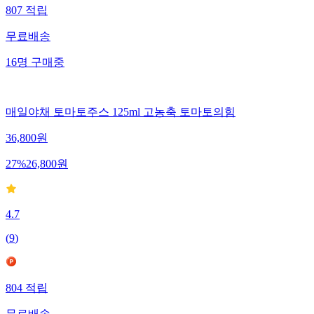
807
적립
무료배송
16
명
구매중
매일야채 토마토주스 125ml 고농축 토마토의힘
36,800
원
27
%
26,800
원
4.7
(
9
)
804
적립