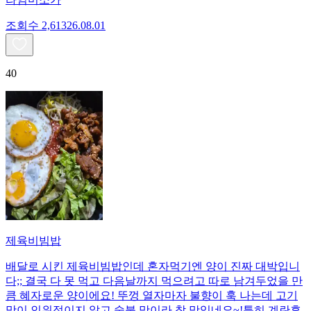
조회수
2,613
26.08.01
40
제육비빔밥
배달로 시킨 제육비빔밥인데 혼자먹기엔 양이 진짜 대박입니
다;; 결국 다 못 먹고 다음날까지 먹으려고 따로 남겨두었을 만
큼 혜자로운 양이에요! 뚜껑 열자마자 불향이 훅 나는데 고기
맛이 인위적이지 않고 숯불 맛이라 참 맛있네요~!특히 계란후