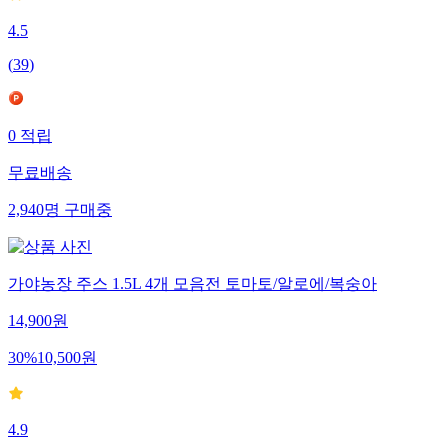
4.5
(
39
)
0
적립
무료배송
2,940
명
구매중
가야농장 주스 1.5L 4개 모음전 토마토/알로에/복숭아
14,900
원
30
%
10,500
원
4.9