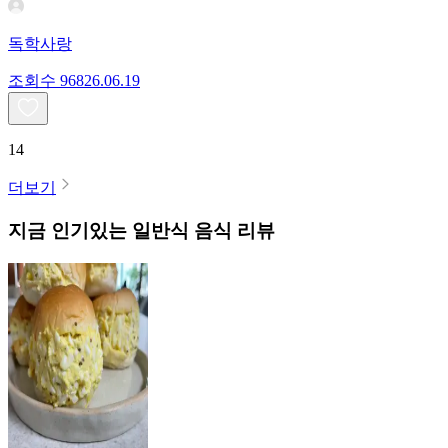
독학사랑
조회수
968
26.06.19
14
더보기
지금 인기있는
일반식
음식 리뷰