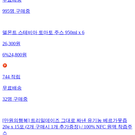
무료배송
995
명
구매중
델몬트 스테비아 토마토 주스 950ml x 6
26,300
원
6
%
24,800
원
744
적립
무료배송
32
명
구매중
[만원의행복] 트리밀데이즈 그대로 짜낸 유기농 베르가못즙
20g x 15포 (2개 구매시 1개 추가증정) / 100% NFC 원액 착즙주