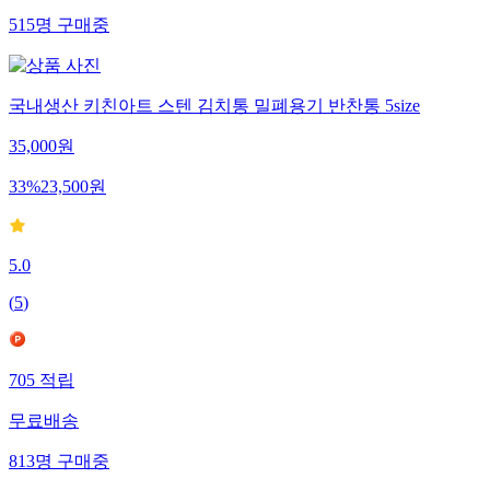
515
명
구매중
국내생산 키친아트 스텐 김치통 밀폐용기 반찬통 5size
35,000
원
33
%
23,500
원
5.0
(
5
)
705
적립
무료배송
813
명
구매중