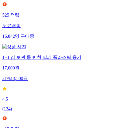
525
적립
무료배송
16,842
명
구매중
1+1 김 보관 통 반찬 밀폐 플라스틱 용기
17,000
원
21
%
13,500
원
4.5
(
134
)