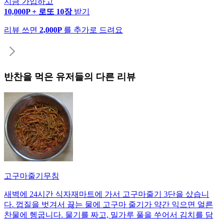
지금 가입하고
10,000P + 로또 10장
받기
리뷰 쓰면
2,000P
를 추가로 드려요
반찬
을 먹은 유저들의 다른 리뷰
고구마줄기무침
새벽에 24시간 식자재마트에 가서 고구마줄기 3단을 샀습니
다. 껍질을 벗겨서 끓는 물에 고구마 줄기가 약간 익으면 얼른
찬물에 헹굽니다. 물기를 짜고, 밀가루 풀을 쑤어서 김치를 담