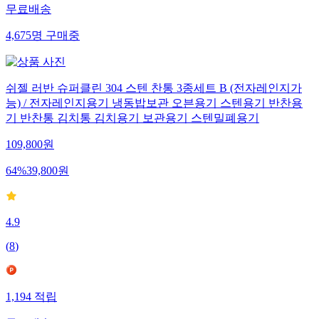
무료배송
4,675
명
구매중
쉬젤 러반 슈퍼클린 304 스텐 찬통 3종세트 B (전자레인지가
능) / 전자레인지용기 냉동밥보관 오븐용기 스텐용기 반찬용
기 반찬통 김치통 김치용기 보관용기 스텐밀폐용기
109,800
원
64
%
39,800
원
4.9
(
8
)
1,194
적립