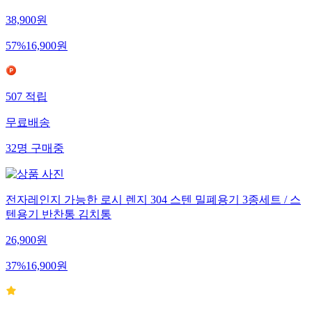
38,900
원
57
%
16,900
원
507
적립
무료배송
32
명
구매중
전자레인지 가능한 로시 렌지 304 스텐 밀폐용기 3종세트 / 스
텐용기 반찬통 김치통
26,900
원
37
%
16,900
원