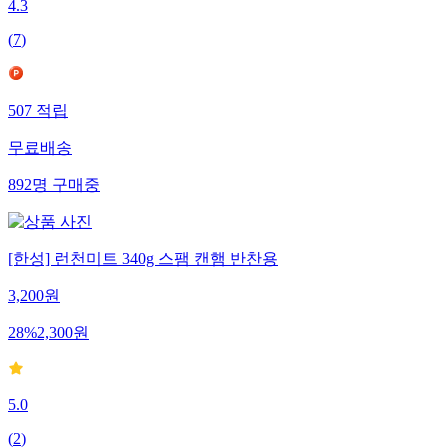
4.3
(
7
)
507
적립
무료배송
892
명
구매중
[한성] 런천미트 340g 스팸 캔햄 반찬용
3,200
원
28
%
2,300
원
5.0
(
2
)