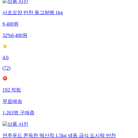
사조오양 반찬 동그랑땡 1kg
9,400
원
32
%
6,400
원
4.6
(
72
)
192
적립
무료배송
1,263
명
구매중
연주푸드 쫀득한 떡산적 1.5kg 냉동 급식 도시락 반찬