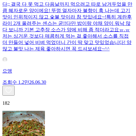
다;; 결국 다 못 먹고 다음날까지 먹으려고 따로 남겨두었을 만
큼 혜자로운 양이에요! 뚜껑 열자마자 불향이 훅 나는데 고기
맛이 인위적이지 않고 숯불 맛이라 참 맛있네요~!특히 계란후
라이 2개 올려주는 센스는 굳!! ​다만 밥이랑 야채 양이 워낙 많
다 보니까 기본 고추장 소스가 양에 비해 좀 적더라고요ㅠ.ㅠ
저는 싱거운 것보다 매콤하게 먹는 걸 좋아해서 소스를 직접
더 만들어 넣어 비벼 먹었더니 간이 딱 맞고 맛있었습니다! 양
많고 불맛 나는 제육 좋아하시면 꼭 드셔보세요~^^
으앵
조회수
1.2만
26.06.30
182