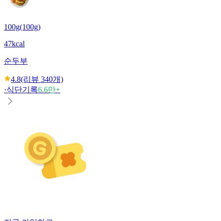
100g(100g)
47kcal
순두부
4.8
(리뷰
340
개)
·
식단기록
6.6만+