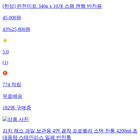
[한성] 런천미트 340g x 10개 스팸 캔햄 반찬용
45,000
원
43
%
25,800
원
5.0
(
1
)
774
적립
무료배송
182
명
구매중
김치 채소 과일 보관용 4면 결착 프로벨라 스텐 찬통 4200ml 초
대용량 스테인리스 밀폐 반찬통