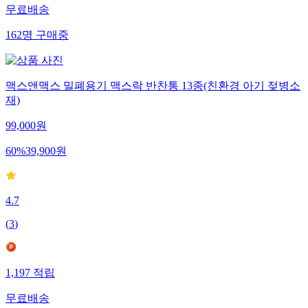
무료배송
162
명
구매중
맥스앤맥스 밀폐용기 맥스락 반찬통 13종(친환경 아기 젖병소
재)
99,000
원
60
%
39,900
원
4.7
(
3
)
1,197
적립
무료배송