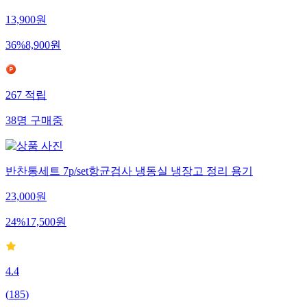
13,900
원
36
%
8,900
원
267
적립
38
명
구매중
반찬통세트 7p/set항균검사 냉동실 냉장고 정리 용기
23,000
원
24
%
17,500
원
4.4
(
185
)