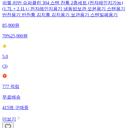
쉬젤 러반 슈퍼클린 304 스텐 찬통 2종세트 (전자레인지가능)
(1.7L + 2.1L) / 전자레인지용기 냉동밥보관 오븐용기 스텐용기
반찬용기 반찬통 김치통 김치용기 보관용기 스텐밀폐용기
85,900
원
70
%
25,900
원
5.0
(
3
)
777
적립
무료배송
415
명
구매중
더보기