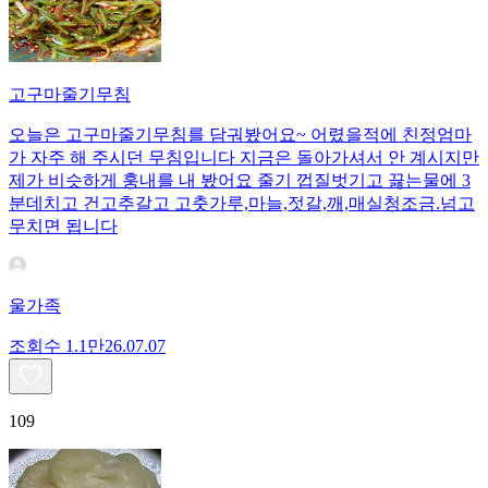
고구마줄기무침
오늘은 고구마줄기무침를 담궈봤어요~ 어렸을적에 친정엄마
가 자주 해 주시던 무침입니다 지금은 돌아가셔서 안 계시지만
제가 비슷하게 훙내를 내 봤어요 줄기 껍질벗기고 끓는물에 3
분데치고 건고추갈고 고춧가루,마늘,젓갈,깨,매실청조금.넘고
무치면 됩니다
울가족
조회수
1.1만
26.07.07
109