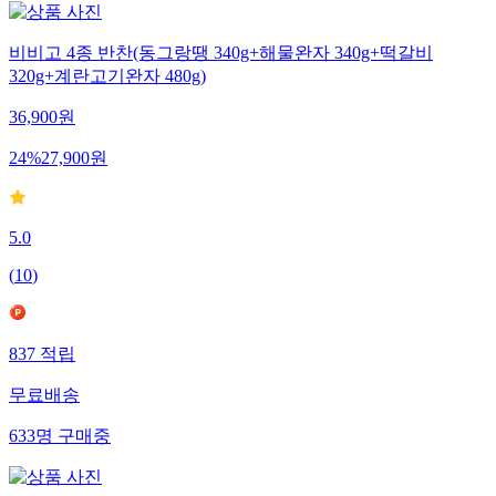
비비고 4종 반찬(동그랑땡 340g+해물완자 340g+떡갈비
320g+계란고기완자 480g)
36,900
원
24
%
27,900
원
5.0
(
10
)
837
적립
무료배송
633
명
구매중