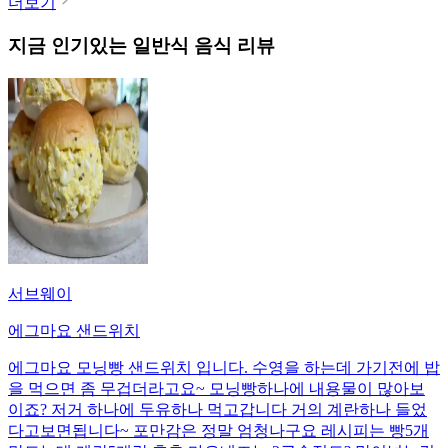
더보기
지금 인기있는
일반식
음식 리뷰
서브웨이
에그마요 샌드위치
에그마요 모닝빵 샌드위치 입니다. 수영을 하는데 가기전에 밥
을 먹으면 좀 무겁더라고요~ 모닝빵하나에 내용물이 많아보
이죠? 저거 하나에 두유하나 먹고갑니다 거의 계란하나 들었
다고보면됩니다~ 포만감은 정말 엄청나구요 레시피는 빵5개