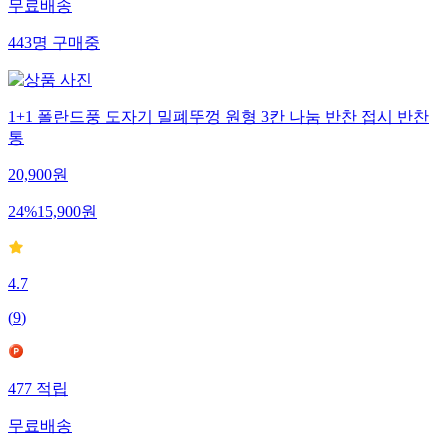
무료배송
443
명
구매중
1+1 폴란드풍 도자기 밀폐뚜껑 원형 3칸 나눔 반찬 접시 반찬
통
20,900
원
24
%
15,900
원
4.7
(
9
)
477
적립
무료배송