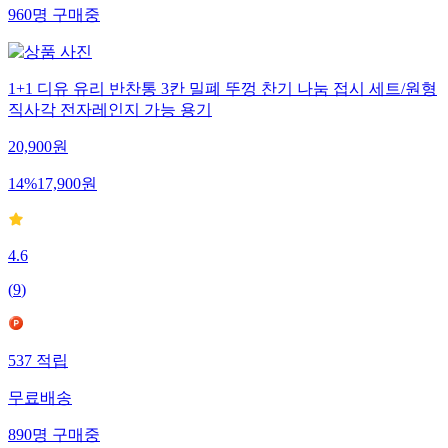
960
명
구매중
1+1 디유 유리 반찬통 3칸 밀폐 뚜껑 찬기 나눔 접시 세트/원형
직사각 전자레인지 가능 용기
20,900
원
14
%
17,900
원
4.6
(
9
)
537
적립
무료배송
890
명
구매중