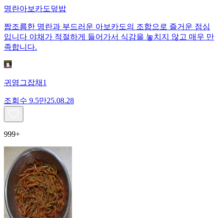
명란아보카도덮밥
짭조름한 명란과 부드러운 아보카도의 조합으로 즐거운 점심
입니다 야채가 적절하게 들어가서 식감을 놓치지 않고 매우 만
족합니다.
귀염그잡채1
조회수
9.5만
25.08.28
999+