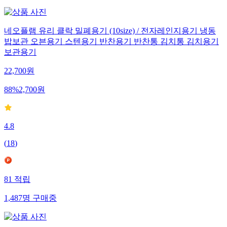
네오플램 유리 클락 밀폐용기 (10size) / 전자레인지용기 냉동
밥보관 오븐용기 스텐용기 반찬용기 반찬통 김치통 김치용기
보관용기
22,700
원
88
%
2,700
원
4.8
(
18
)
81
적립
1,487
명
구매중