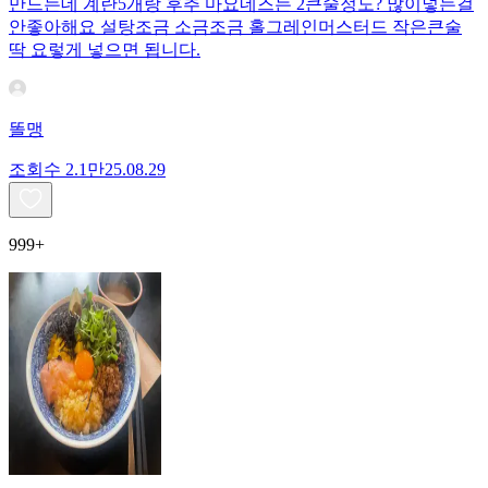
만드는데 계란5개랑 후추 마요네즈는 2큰술정도? 많이넣는걸
안좋아해요 설탕조금 소금조금 홀그레인머스터드 작은큰술
딱 요렇게 넣으면 됩니다.
똘맹
조회수
2.1만
25.08.29
999+