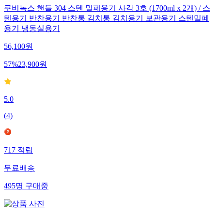
쿠비녹스 핸들 304 스텐 밀폐용기 사각 3호 (1700ml x 2개) / 스
텐용기 반찬용기 반찬통 김치통 김치용기 보관용기 스텐밀폐
용기 냉동실용기
56,100
원
57
%
23,900
원
5.0
(
4
)
717
적립
무료배송
495
명
구매중