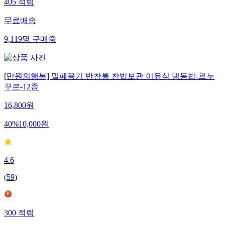
405
적립
무료배송
9,119
명
구매중
[만원의행복] 밀페용기 반찬통 찬밥보관 이유식 냉동밥-르누
꾸르-12종
16,800
원
40
%
10,000
원
4.6
(
59
)
300
적립