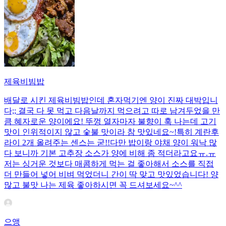
제육비빔밥
배달로 시킨 제육비빔밥인데 혼자먹기엔 양이 진짜 대박입니
다;; 결국 다 못 먹고 다음날까지 먹으려고 따로 남겨두었을 만
큼 혜자로운 양이에요! 뚜껑 열자마자 불향이 훅 나는데 고기
맛이 인위적이지 않고 숯불 맛이라 참 맛있네요~!특히 계란후
라이 2개 올려주는 센스는 굳!! ​다만 밥이랑 야채 양이 워낙 많
다 보니까 기본 고추장 소스가 양에 비해 좀 적더라고요ㅠ.ㅠ
저는 싱거운 것보다 매콤하게 먹는 걸 좋아해서 소스를 직접
더 만들어 넣어 비벼 먹었더니 간이 딱 맞고 맛있었습니다! 양
많고 불맛 나는 제육 좋아하시면 꼭 드셔보세요~^^
으앵