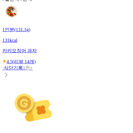
1인분(131.1g)
131kcal
카카
오징어 과자
4.5
(리뷰
14
개)
·
식단기록
1천+