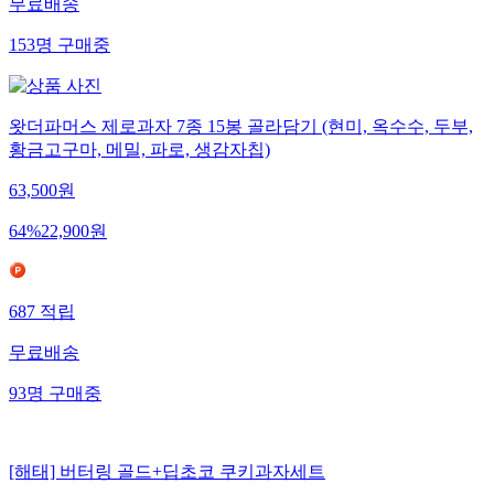
무료배송
153
명
구매중
왓더파머스 제로과자 7종 15봉 골라담기 (현미, 옥수수, 두부,
황금고구마, 메밀, 파로, 생감자칩)
63,500
원
64
%
22,900
원
687
적립
무료배송
93
명
구매중
[해태] 버터링 골드+딥초코 쿠키과자세트