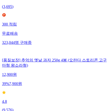
(
3,695
)
300
적립
무료배송
323,044
명
구매중
[품질보장] 추억의 옛날 과자 250g 4봉 (오란다 스토리콘 고구
마형 왕소라형)
12,900
원
39
%
7,900
원
4.8
(
9,576
)