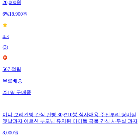
20,000
원
6
%
18,900
원
4.3
(
3
)
567
적립
무료배송
251
명
구매중
미니 보리건빵 간식 건빵 30g*10봉 식사대용 주전부리 탕비실
옛날과자 어르신 부모님 유치원 아이들 곡물 간식 사무실 과자
8,000
원