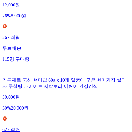
12,000
원
26
%
8,900
원
267
적립
무료배송
115
명
구매중
기름제로 국산 현미칩 60g x 10개 열풍에 구운 현미과자 쌀과
자 무설탕 다이어트 저칼로리 어린이 건강간식
30,000
원
30
%
20,900
원