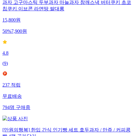
과자 고구마스틱 두부과자 마늘과자 참깨스낵 버터쿠키 초코
칩쿠키 이브콘 라면땅 쌀대롱
15,800
원
50
%
7,900
원
4.8
(
9
)
237
적립
무료배송
794
명
구매중
[만원의행복] 한입 간식 인기빵 세트 호두과자 / 만쥬 / 커피콩