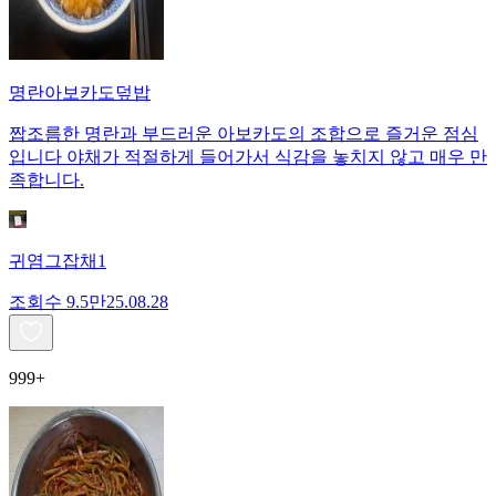
명란아보카도덮밥
짭조름한 명란과 부드러운 아보카도의 조합으로 즐거운 점심
입니다 야채가 적절하게 들어가서 식감을 놓치지 않고 매우 만
족합니다.
귀염그잡채1
조회수
9.5만
25.08.28
999+