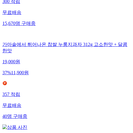
300
적립
무료배송
15,670
명
구매중
가마솥에서 튀어나온 찹쌀 누룽지과자 312g 고소한맛 + 달콤
한맛
19,000
원
37
%
11,900
원
357
적립
무료배송
40
명
구매중