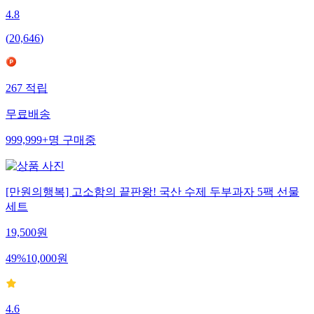
4.8
(
20,646
)
267
적립
무료배송
999,999+
명
구매중
[만원의행복] 고소함의 끝판왕! 국산 수제 두부과자 5팩 선물
세트
19,500
원
49
%
10,000
원
4.6