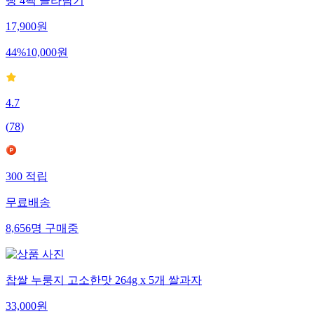
빵 4팩 골라담기
17,900
원
44
%
10,000
원
4.7
(
78
)
300
적립
무료배송
8,656
명
구매중
찹쌀 누룽지 고소한맛 264g x 5개 쌀과자
33,000
원