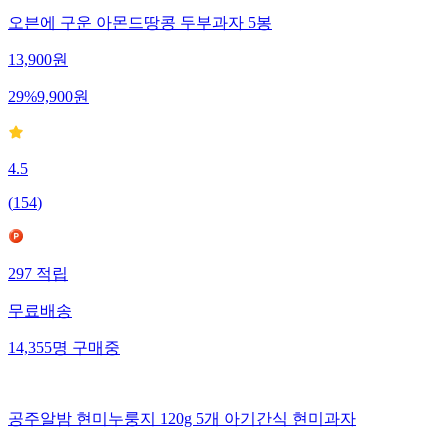
오븐에 구운 아몬드땅콩 두부과자 5봉
13,900
원
29
%
9,900
원
4.5
(
154
)
297
적립
무료배송
14,355
명
구매중
공주알밤 현미누룽지 120g 5개 아기간식 현미과자