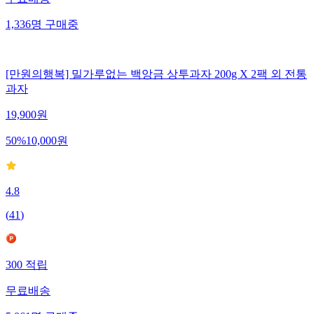
무료배송
1,336
명
구매중
[만원의행복] 밀가루없는 백앙금 상투과자 200g X 2팩 외 전통
과자
19,900
원
50
%
10,000
원
4.8
(
41
)
300
적립
무료배송