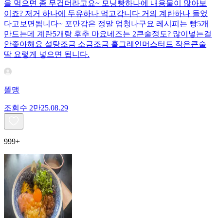
을 먹으면 좀 무겁더라고요~ 모닝빵하나에 내용물이 많아보
이죠? 저거 하나에 두유하나 먹고갑니다 거의 계란하나 들었
다고보면됩니다~ 포만감은 정말 엄청나구요 레시피는 빵5개
만드는데 계란5개랑 후추 마요네즈는 2큰술정도? 많이넣는걸
안좋아해요 설탕조금 소금조금 홀그레인머스터드 작은큰술
딱 요렇게 넣으면 됩니다.
똘맹
조회수
2만
25.08.29
999+