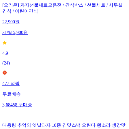
[오리온] 과자선물세트모음전 / 간식박스 / 선물세트 / 사무실
간식 / 어린이간식
22,900
원
31
%
15,900
원
4.9
(
24
)
477
적립
무료배송
3,684
명
구매중
대용량 추억의 옛날과자 18종 김맛스낵 오란다 왕소라 생강맛