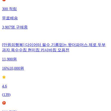
300
적립
무료배송
3,907
명
구매중
[만원의행복] 다이어터 필수 기름없는 왓더파머스 제로 두부
과자 옥수수칩 현미칩 카사바칩 모음전
11,900
원
16
%
10,000
원
4.6
(
139
)