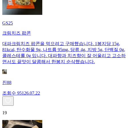
GS25
크림치즈 팝콘
대파크림치즈 팝콘을 먹으려고 구매했습니다. 1봉지당 15g,
81kcal, 탄수화물 9g, 나트륨 95mg, 당류 4g, 지방 5g, 단백질 0g,
콜레스테롤 0g 입니다. 대파향과 치즈향이 잘 어울리고 고소하
면서도 끝맛이 달콤해서 한봉지 순삭했습니다.
진88
조회수
951
26.07.22
19