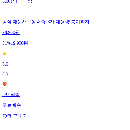
5,061
명
구매중
농심 매운새우깡 400g 3개 대용량 봉지과자
28,900
원
31
%
19,900
원
5.0
(
1
)
597
적립
무료배송
79
명
구매중