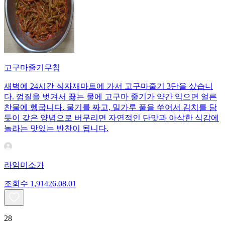
고구마줄기무침
새벽에 24시간 식자재마트에 가서 고구마줄기 3단을 샀습니
다. 껍질을 벗겨서 끓는 물에 고구마 줄기가 약간 익으면 얼른
찬물에 헹굽니다. 물기를 짜고, 밀가루 풀을 쑤어서 김치를 담
듯이 갖은 양념으로 버무리면 자연적인 단맛과 아삭한 식감에
놀라는 맛있는 반찬이 됩니다.
라임미소가
조회수
1,914
26.08.01
28