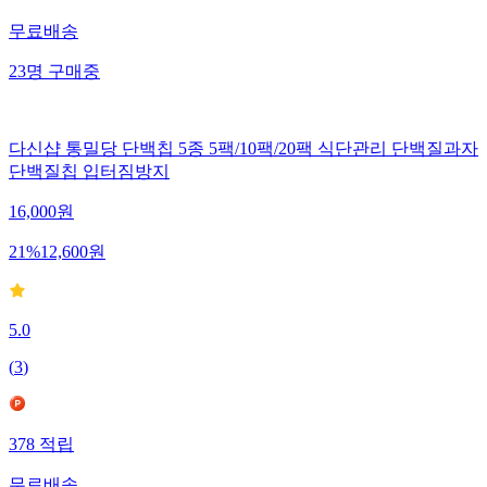
627
적립
무료배송
23
명
구매중
다신샵 통밀당 단백칩 5종 5팩/10팩/20팩 식단관리 단백질과자
단백질칩 입터짐방지
16,000
원
21
%
12,600
원
5.0
(
3
)
378
적립