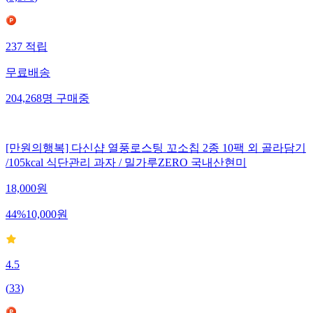
237
적립
무료배송
204,268
명
구매중
[만원의행복] 다신샵 열풍로스팅 꼬소칩 2종 10팩 외 골라담기
/105kcal 식단관리 과자 / 밀가루ZERO 국내산현미
18,000
원
44
%
10,000
원
4.5
(
33
)