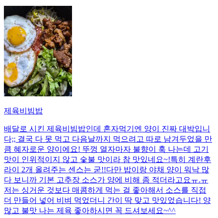
제육비빔밥
배달로 시킨 제육비빔밥인데 혼자먹기엔 양이 진짜 대박입니
다;; 결국 다 못 먹고 다음날까지 먹으려고 따로 남겨두었을 만
큼 혜자로운 양이에요! 뚜껑 열자마자 불향이 훅 나는데 고기
맛이 인위적이지 않고 숯불 맛이라 참 맛있네요~!특히 계란후
라이 2개 올려주는 센스는 굳!! ​다만 밥이랑 야채 양이 워낙 많
다 보니까 기본 고추장 소스가 양에 비해 좀 적더라고요ㅠ.ㅠ
저는 싱거운 것보다 매콤하게 먹는 걸 좋아해서 소스를 직접
더 만들어 넣어 비벼 먹었더니 간이 딱 맞고 맛있었습니다! 양
많고 불맛 나는 제육 좋아하시면 꼭 드셔보세요~^^