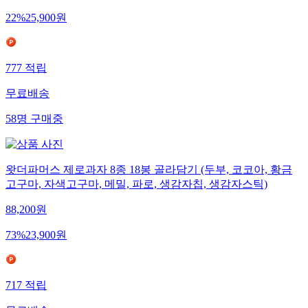
22
%
25,900
원
777
적립
무료배송
58
명
구매중
왓더파머스 제로과자 8종 18봉 골라담기 (두부, 코코아, 황금
고구마, 자색고구마, 메밀, 파로, 생감자칩, 생감자스틱)
88,200
원
73
%
23,900
원
717
적립