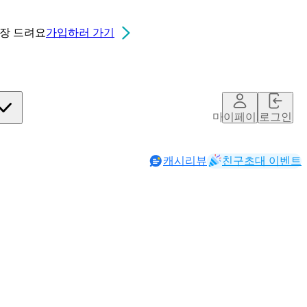
0장
드려요
가입하러 가기
마이페이지
로그인
캐시리뷰
친구초대 이벤트