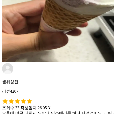
샘워싱턴
리뷰4207
조회수 33
작성일자 26.05.31
오후에 너무 더워서 요맘때 믹스베리콘 하나 사먹엇어요. 크림