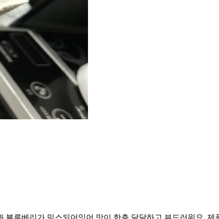
과 블루베리가 믹스되어잇어 맛이 한층 달달하고 뷰드러워요. 제품