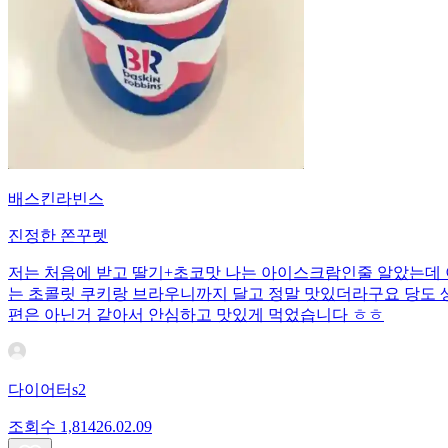
배스킨라빈스
진정한 쫀꾸렛
저는 처음에 받고 딸기+초코맛 나는 아이스크람인줄 알았는데 이
는 초콜릿 쿠키랑 브라우니까지 달고 정말 맛있더라구요 당도 생각
편은 아닌거 같아서 안심하고 맛있게 먹었습니다 ㅎㅎ
다이어터s2
조회수
1,814
26.02.09