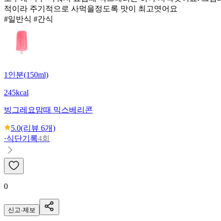
적이라 주기적으로 사먹을정도록 맛이 최고엿어요
#일반식 #간식
1인분(150ml)
245kcal
빙그레
요맘때 믹스베리콘
5.0
(리뷰
6
개)
·
식단기록
4회
0
신고·제보