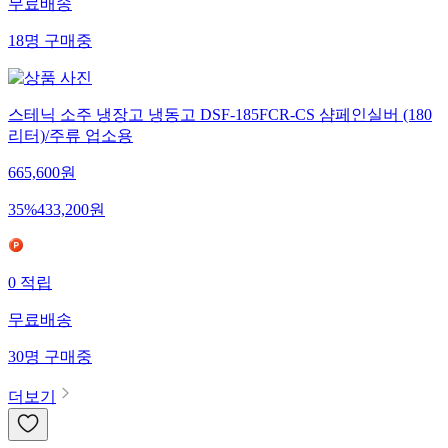
무료배송
18
명
구매중
스테닉 소주 냉장고 냉동고 DSF-185FCR-CS 샴페인실버 (180
리터)/주류 업소용
665,600
원
35
%
433,200
원
0
적립
무료배송
30
명
구매중
더보기