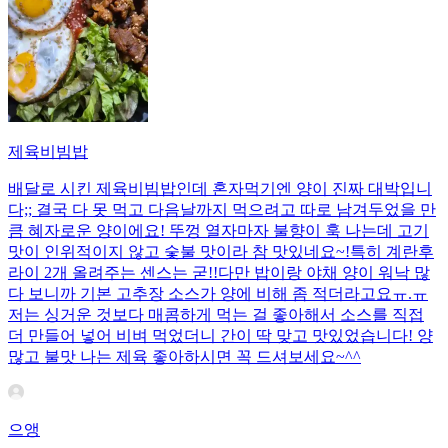
제육비빔밥
배달로 시킨 제육비빔밥인데 혼자먹기엔 양이 진짜 대박입니
다;; 결국 다 못 먹고 다음날까지 먹으려고 따로 남겨두었을 만
큼 혜자로운 양이에요! 뚜껑 열자마자 불향이 훅 나는데 고기
맛이 인위적이지 않고 숯불 맛이라 참 맛있네요~!특히 계란후
라이 2개 올려주는 센스는 굳!! ​다만 밥이랑 야채 양이 워낙 많
다 보니까 기본 고추장 소스가 양에 비해 좀 적더라고요ㅠ.ㅠ
저는 싱거운 것보다 매콤하게 먹는 걸 좋아해서 소스를 직접
더 만들어 넣어 비벼 먹었더니 간이 딱 맞고 맛있었습니다! 양
많고 불맛 나는 제육 좋아하시면 꼭 드셔보세요~^^
으앵