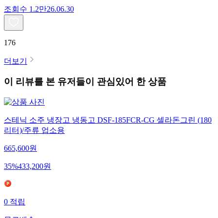
조회수
1.2만
26.06.30
176
더보기
이 리뷰를 본 유저들이 관심있어 한 상품
스테닉 소주 냉장고 냉동고 DSF-185FCR-CG 셀라돈그린 (180
리터)/주류 업소용
665,600
원
35
%
433,200
원
0
적립