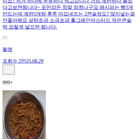
이죠? 저거 하나에 두유하나 먹고갑니다 거의 계란하나 들었
다고보면됩니다~ 포만감은 정말 엄청나구요 레시피는 빵5개
만드는데 계란5개랑 후추 마요네즈는 2큰술정도? 많이넣는걸
안좋아해요 설탕조금 소금조금 홀그레인머스터드 작은큰술
딱 요렇게 넣으면 됩니다.
똘맹
조회수
2만
25.08.29
999+