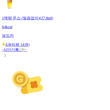
1액량 온스 (얼음없이)(27.8ml)
64kcal
보드카
4.8
(리뷰
14
개)
·
식단기록
2천+