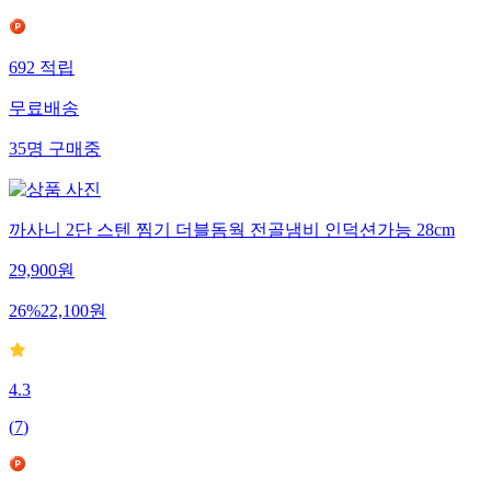
692
적립
무료배송
35
명
구매중
까사니 2단 스텐 찜기 더블돔웍 전골냄비 인덕션가능 28cm
29,900
원
26
%
22,100
원
4.3
(
7
)