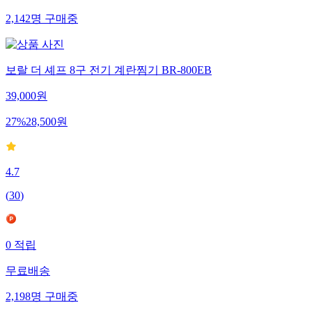
2,142
명
구매중
보랄 더 셰프 8구 전기 계란찜기 BR-800EB
39,000
원
27
%
28,500
원
4.7
(
30
)
0
적립
무료배송
2,198
명
구매중