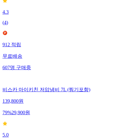
4.3
(
4
)
912
적립
무료배송
607
명
구매중
비스카 마이키친 저압냄비 7L (찜기포함)
139,800
원
79
%
29,900
원
5.0