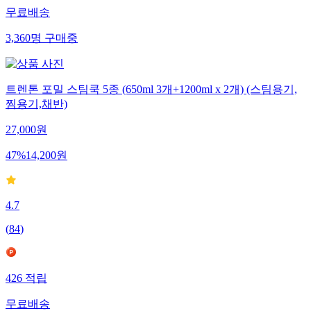
무료배송
3,360
명
구매중
트렌톤 포밀 스팀쿡 5종 (650ml 3개+1200ml x 2개) (스팀용기,
찜용기,채반)
27,000
원
47
%
14,200
원
4.7
(
84
)
426
적립
무료배송