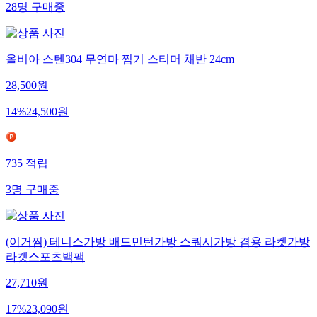
28
명
구매중
올비아 스텐304 무연마 찜기 스티머 채반 24cm
28,500
원
14
%
24,500
원
735
적립
3
명
구매중
(이거찜) 테니스가방 배드민턴가방 스쿼시가방 겸용 라켓가방
라켓스포츠백팩
27,710
원
17
%
23,090
원