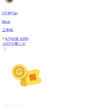
1인분(5g)
0kcal
고추찌
4.7
(리뷰
10
개)
·
식단기록
21회