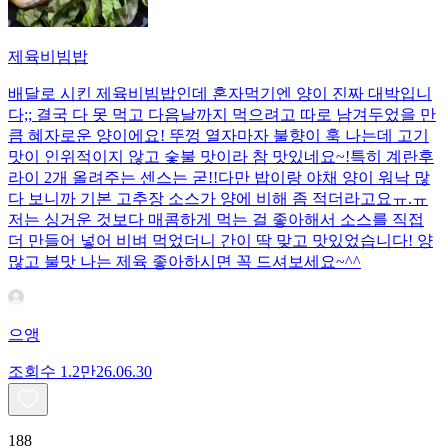
제육비빔밥
배달로 시킨 제육비빔밥인데 혼자먹기엔 양이 진짜 대박입니
다;; 결국 다 못 먹고 다음날까지 먹으려고 따로 남겨두었을 만
큼 혜자로운 양이에요! 뚜껑 열자마자 불향이 훅 나는데 고기
맛이 인위적이지 않고 숯불 맛이라 참 맛있네요~!특히 계란후
라이 2개 올려주는 센스는 굳!! ​다만 밥이랑 야채 양이 워낙 많
다 보니까 기본 고추장 소스가 양에 비해 좀 적더라고요ㅠ.ㅠ
저는 싱거운 것보다 매콤하게 먹는 걸 좋아해서 소스를 직접
더 만들어 넣어 비벼 먹었더니 간이 딱 맞고 맛있었습니다! 양
많고 불맛 나는 제육 좋아하시면 꼭 드셔보세요~^^
으앵
조회수
1.2만
26.06.30
188