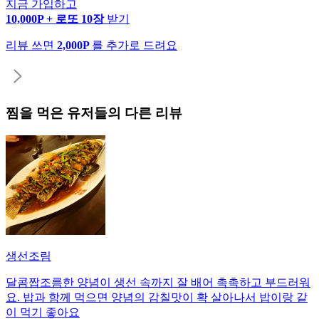
지금 가입하고
10,000P + 로또 10장
받기
리뷰 쓰면
2,000P
를 추가로 드려요
찜
을 먹은 유저들의 다른 리뷰
생선조림
달콤짭조름한 양념이 생선 속까지 잘 배어 촉촉하고 부드러워
요. 밥과 함께 먹으면 양념의 감칠맛이 확 살아나서 밥이랑 같
이 먹기 좋아요