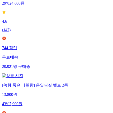
29
%
24,800
원
4.6
(
147
)
744
적립
무료배송
20,921
명
구매중
[쑥향 품은 따뜻함] 온열찜질 벨트 2종
13,800
원
43
%
7,900
원