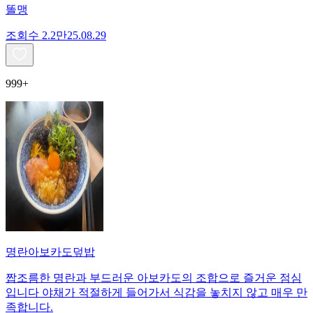
똘맹
조회수
2.2만
25.08.29
999+
명란아보카도덮밥
짭조름한 명란과 부드러운 아보카도의 조합으로 즐거운 점심
입니다 야채가 적절하게 들어가서 식감을 놓치지 않고 매우 만
족합니다.