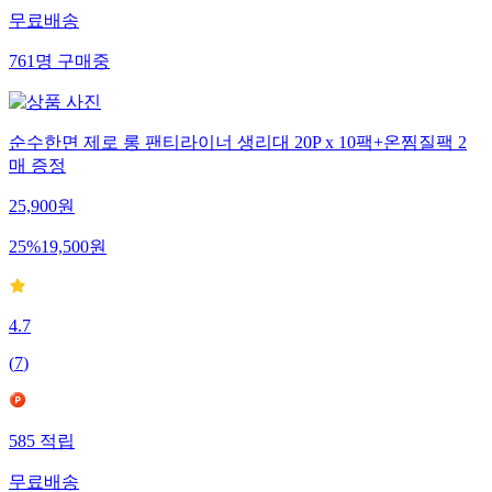
무료배송
761
명
구매중
순수한면 제로 롱 팬티라이너 생리대 20P x 10팩+온찜질팩 2
매 증정
25,900
원
25
%
19,500
원
4.7
(
7
)
585
적립
무료배송