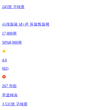
245
명
구매중
사계절용 냉+온 듀얼찜질팩
17,800
원
50
%
8,900
원
4.6
(
82
)
267
적립
무료배송
3,531
명
구매중