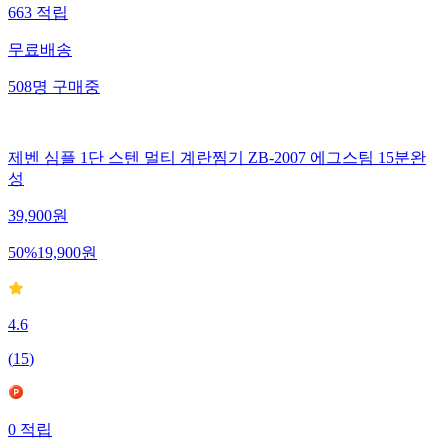
663
적립
무료배송
508
명
구매중
제벤 심플 1단 스텐 멀티 계란찜기 ZB-2007 에그스팀 15분완
성
39,900
원
50
%
19,900
원
4.6
(
15
)
0
적립