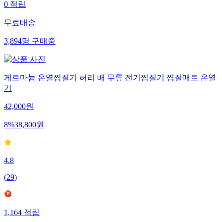
0
적립
무료배송
3,894
명
구매중
게르마늄 온열찜질기 허리 배 무릎 전기찜질기 찜질매트 온열
기
42,000
원
8
%
38,800
원
4.8
(
29
)
1,164
적립