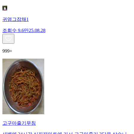
귀염그잡채1
조회수
9.6만
25.08.28
999+
고구마줄기무침