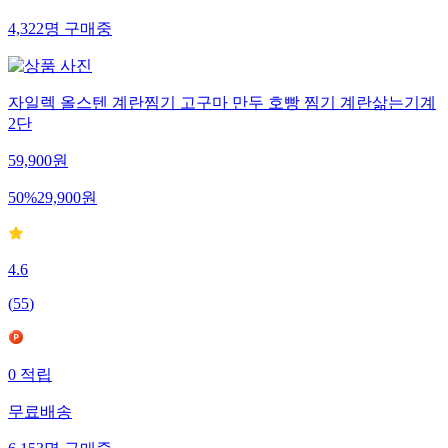
4,322
명
구매중
자일렉 올스텐 계란찜기 고구마 만두 호빵 찜기 계란삶는기계
2단
59,900
원
50
%
29,900
원
4.6
(
55
)
0
적립
무료배송