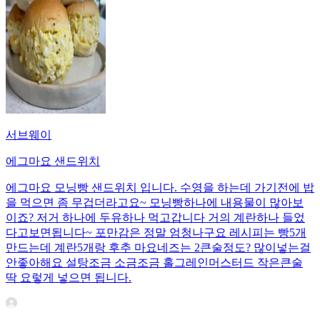
서브웨이
에그마요 샌드위치
에그마요 모닝빵 샌드위치 입니다. 수영을 하는데 가기전에 밥
을 먹으면 좀 무겁더라고요~ 모닝빵하나에 내용물이 많아보
이죠? 저거 하나에 두유하나 먹고갑니다 거의 계란하나 들었
다고보면됩니다~ 포만감은 정말 엄청나구요 레시피는 빵5개
만드는데 계란5개랑 후추 마요네즈는 2큰술정도? 많이넣는걸
안좋아해요 설탕조금 소금조금 홀그레인머스터드 작은큰술
딱 요렇게 넣으면 됩니다.