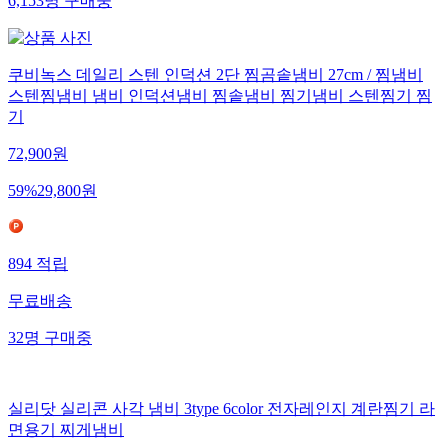
6,153
명
구매중
쿠비녹스 데일리 스텐 인덕션 2단 찜곰솥냄비 27cm / 찜냄비
스텐찜냄비 냄비 인덕션냄비 찜솥냄비 찜기냄비 스텐찜기 찜
기
72,900
원
59
%
29,800
원
894
적립
무료배송
32
명
구매중
실리닷 실리콘 사각 냄비 3type 6color 전자레인지 계란찜기 라
면용기 찌게냄비