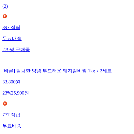
(
2
)
897
적립
무료배송
279
명
구매중
[바른] 달콤한 양념 부드러운 돼지갈비찜 1kg x 2세트
33,800
원
23
%
25,900
원
777
적립
무료배송