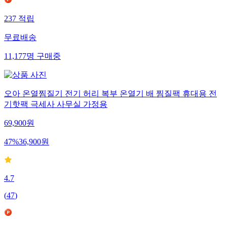
237
적립
무료배송
11,177
명
구매중
오아 온열찜질기 전기 허리 복부 온열기 배 찜질팩 휴대용 전
기핫팩 극세사 사무실 가정용
69,900
원
47
%
36,900
원
4.7
(
47
)