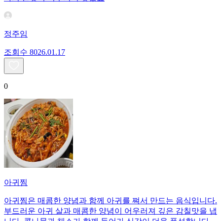
정주임
조회수
80
26.01.17
0
아귀찜
아귀찜은 매콤한 양념과 함께 아귀를 쪄서 만드는 음식입니다.
부드러운 아귀 살과 매콤한 양념이 어우러져 깊은 감칠맛을 냅