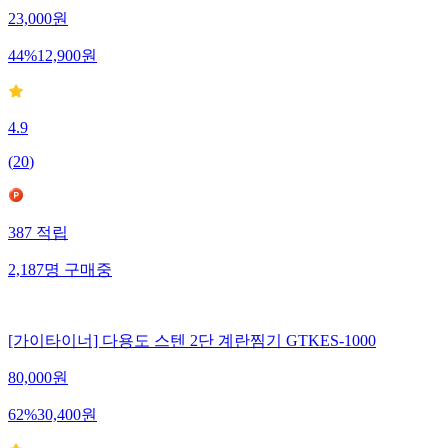
23,000
원
44
%
12,900
원
4.9
(
20
)
387
적립
2,187
명
구매중
[가이타이너] 다용도 스텐 2단 계란찜기 GTKES-1000
80,000
원
62
%
30,400
원