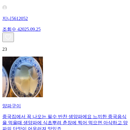
지니5612052
조회수
420
25.09.25
23
양파구이
중국집에서 꼭 나오는 필수 반찬 생양파에요 느끼한 중국음식
을 먹을때 생양파에 식초뿌려 춘장에 찍어 먹으면 아삭하고 양
파의 단맛이 어우러져 맛있죠