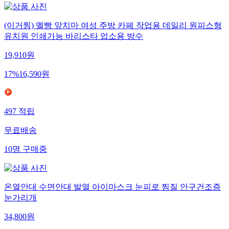
(이거찜) 멜빵 앞치마 여성 주방 카페 작업용 데일리 원피스형
유치원 인쇄가능 바리스타 업소용 방수
19,910
원
17
%
16,590
원
497
적립
무료배송
10
명
구매중
온열안대 수면안대 발열 아이마스크 눈피로 찜질 안구건조증
눈가리개
34,800
원