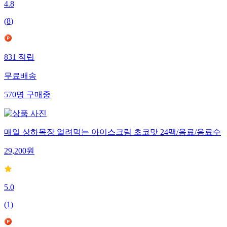
4.8
(
8
)
831
적립
무료배송
570
명
구매중
매일 상하목장 얼려먹는 아이스크림 초코맛 24팩/음료/음료수
29,200
원
5.0
(
1
)