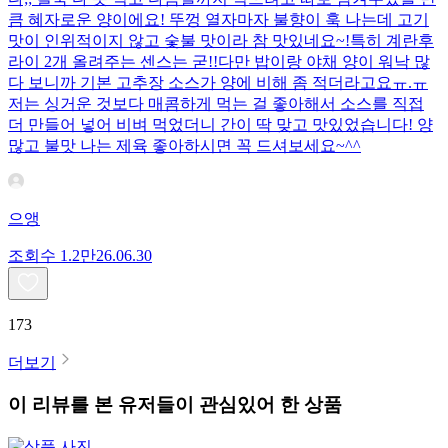
큼 혜자로운 양이에요! 뚜껑 열자마자 불향이 훅 나는데 고기
맛이 인위적이지 않고 숯불 맛이라 참 맛있네요~!특히 계란후
라이 2개 올려주는 센스는 굳!! ​다만 밥이랑 야채 양이 워낙 많
다 보니까 기본 고추장 소스가 양에 비해 좀 적더라고요ㅠ.ㅠ
저는 싱거운 것보다 매콤하게 먹는 걸 좋아해서 소스를 직접
더 만들어 넣어 비벼 먹었더니 간이 딱 맞고 맛있었습니다! 양
많고 불맛 나는 제육 좋아하시면 꼭 드셔보세요~^^
으앵
조회수
1.2만
26.06.30
173
더보기
이 리뷰를 본 유저들이 관심있어 한 상품