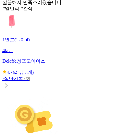
깔끔해서 만족스러웠습니다.
#일반식 #간식
1인분(120ml)
4kcal
Delaffe
청포도아이스
4.7
(리뷰
3
개)
·
식단기록
7회