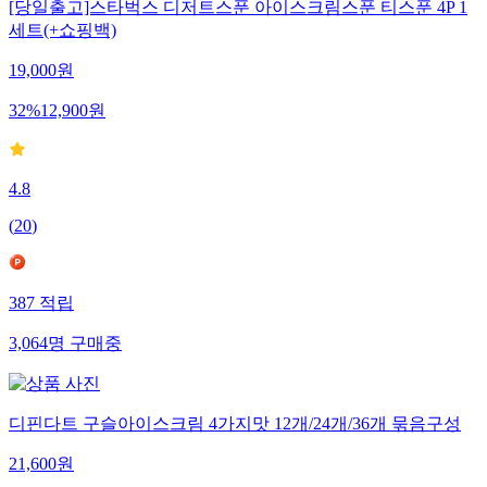
[당일출고]스타벅스 디저트스푼 아이스크림스푼 티스푼 4P 1
세트(+쇼핑백)
19,000
원
32
%
12,900
원
4.8
(
20
)
387
적립
3,064
명
구매중
디핀다트 구슬아이스크림 4가지맛 12개/24개/36개 묶음구성
21,600
원