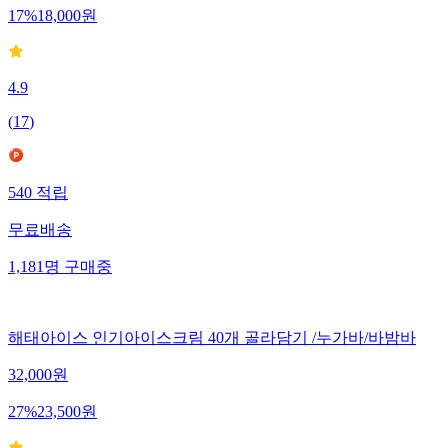
17
%
18,000
원
4.9
(
17
)
540
적립
무료배송
1,181
명
구매중
해태아이스 인기아이스크림 40개 골라담기 /누가바/바밤바
32,000
원
27
%
23,500
원