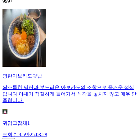
999+
명란아보카도덮밥
짭조름한 명란과 부드러운 아보카도의 조합으로 즐거운 점심
입니다 야채가 적절하게 들어가서 식감을 놓치지 않고 매우 만
족합니다.
귀염그잡채1
조회수
9.5만
25.08.28