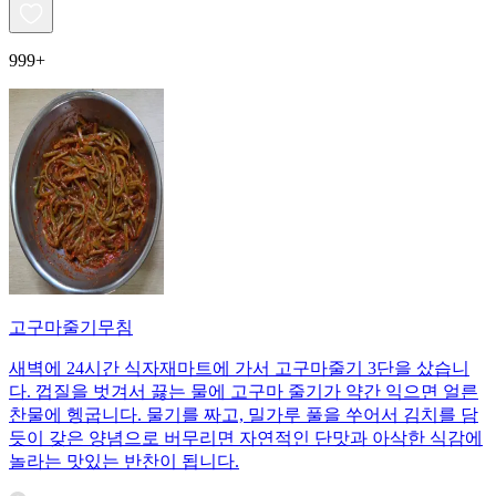
999+
고구마줄기무침
새벽에 24시간 식자재마트에 가서 고구마줄기 3단을 샀습니
다. 껍질을 벗겨서 끓는 물에 고구마 줄기가 약간 익으면 얼른
찬물에 헹굽니다. 물기를 짜고, 밀가루 풀을 쑤어서 김치를 담
듯이 갖은 양념으로 버무리면 자연적인 단맛과 아삭한 식감에
놀라는 맛있는 반찬이 됩니다.