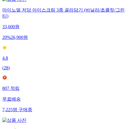
마이노멀 저당 아이스크림 3종 골라담기 (바닐라/초콜릿/그린
티)
33,600
원
20
%
26,900
원
4.8
(
28
)
807
적립
무료배송
7,225
명
구매중