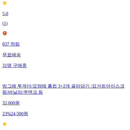
5.0
(
1
)
837
적립
무료배송
31
명
구매중
빙그레 투게더/요맘때 홈컵 3+2개 골라담기 /요거트아이스크
림/바닐라/쿠앤크 등
32,000
원
23
%
24,500
원