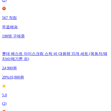
(
2
)
567
적립
무료배송
198
명
구매중
롯데 베스트 아이스크림 스틱 바 대용량 35개 세트 (옥동자/돼
지바/메가톤 외)
24,900
원
20
%
19,900
원
5.0
(
2
)