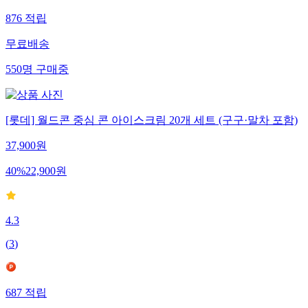
876
적립
무료배송
550
명
구매중
[롯데] 월드콘 중심 콘 아이스크림 20개 세트 (구구·말차 포함)
37,900
원
40
%
22,900
원
4.3
(
3
)
687
적립