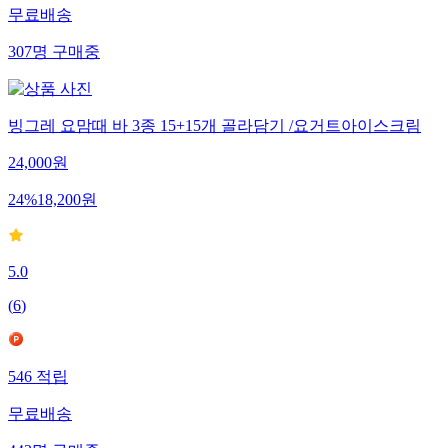
무료배송
307
명
구매중
빙그레 요맘때 바 3종 15+15개 골라담기 /요거트아이스크림
24,000
원
24
%
18,200
원
5.0
(
6
)
546
적립
무료배송