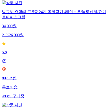
빙그레 요맘때 콘 5종 24개 골라담기 /레인보우/블루베리/요거
트아이스크림
34,000
원
21
%
26,900
원
5.0
(
2
)
807
적립
무료배송
483
명
구매중