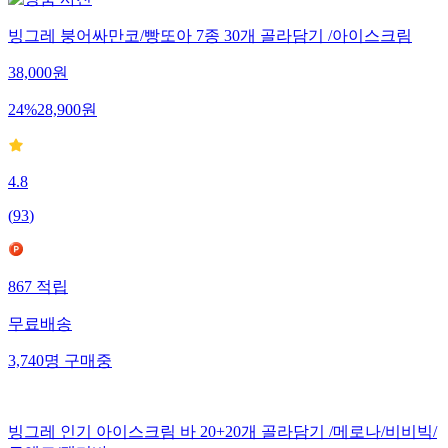
빙그레 붕어싸만코/빵또아 7종 30개 골라담기 /아이스크림
38,000
원
24
%
28,900
원
4.8
(
93
)
867
적립
무료배송
3,740
명
구매중
빙그레 인기 아이스크림 바 20+20개 골라담기 /메로나/비비빅/