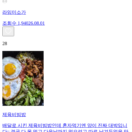
라임미소가
조회수
1,940
26.08.01
28
제육비빔밥
배달로 시킨 제육비빔밥인데 혼자먹기엔 양이 진짜 대박입니
다;; 결국 다 못 먹고 다음날까지 먹으려고 따로 남겨두었을 만