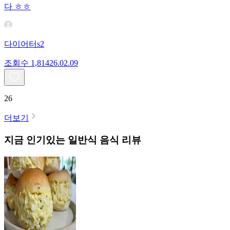
다 ㅎㅎ
다이어터s2
조회수
1,814
26.02.09
26
더보기
지금 인기있는
일반식
음식 리뷰