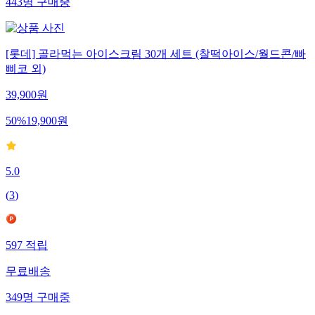
443
명
구매중
[롯데] 골라먹는 아이스크림 30개 세트 (찰떡아이스/월드콘/빠
삐코 외)
39,900
원
50
%
19,900
원
5.0
(
3
)
597
적립
무료배송
349
명
구매중