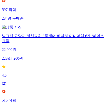
597
적립
234
명
구매중
빙그레 요맘때 리치피치 / 투게더 바닐라 미니어처 6개 /아이스
크림
22,000
원
22
%
17,200
원
4.5
(
2
)
516
적립