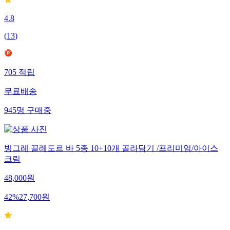
4.8
(
13
)
705
적립
무료배송
945
명
구매중
빙그레 끌레도르 바 5종 10+10개 골라담기 /프리미엄/아이스
크림
48,000
원
42
%
27,700
원