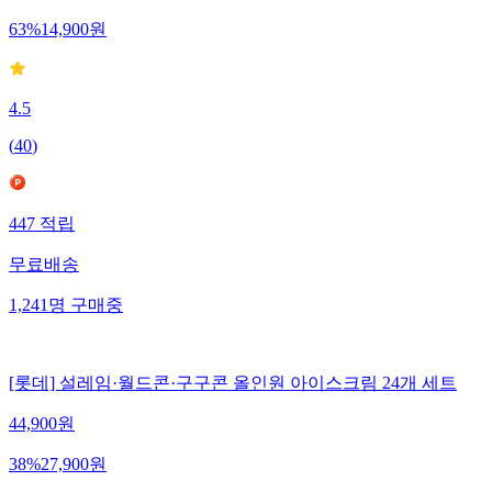
63
%
14,900
원
4.5
(
40
)
447
적립
무료배송
1,241
명
구매중
[롯데] 설레임·월드콘·구구콘 올인원 아이스크림 24개 세트
44,900
원
38
%
27,900
원