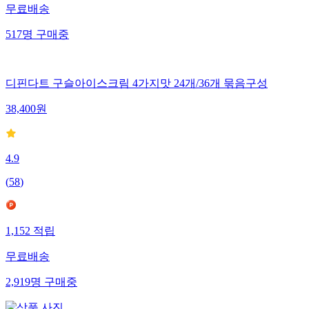
무료배송
517
명
구매중
디핀다트 구슬아이스크림 4가지맛 24개/36개 묶음구성
38,400
원
4.9
(
58
)
1,152
적립
무료배송
2,919
명
구매중