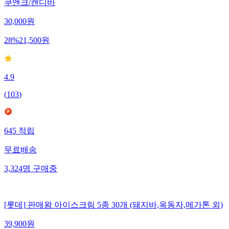
쿠앤크/캔디바
30,000
원
28
%
21,500
원
4.9
(
103
)
645
적립
무료배송
3,324
명
구매중
[롯데] 판매왕 아이스크림 5종 30개 (돼지바,옥동자,메가톤 외)
39,900
원