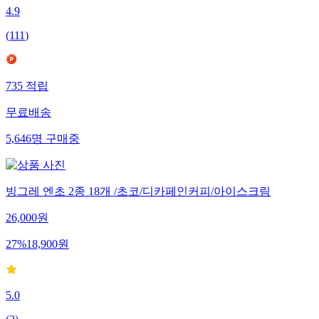
4.9
(
111
)
735
적립
무료배송
5,646
명
구매중
빙그레 엔초 2종 18개 /초코/디카페인커피/아이스크림
26,000
원
27
%
18,900
원
5.0