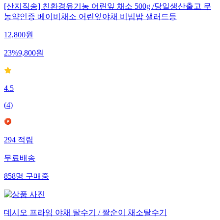
[산지직송] 친환경유기농 어린잎 채소 500g /당일생산출고 무
농약인증 베이비채소 어린잎야채 비빔밥 샐러드등
12,800
원
23
%
9,800
원
4.5
(
4
)
294
적립
무료배송
858
명
구매중
데시오 프라임 야채 탈수기 / 짤순이 채소탈수기