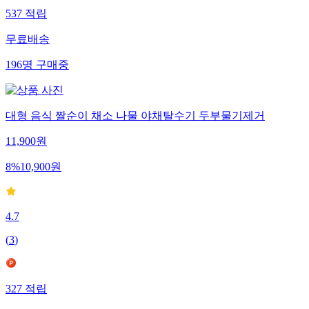
537
적립
무료배송
196
명
구매중
대형 음식 짤순이 채소 나물 야채탈수기 두부물기제거
11,900
원
8
%
10,900
원
4.7
(
3
)
327
적립