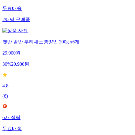
무료배송
292
명
구매중
햇반 솥반 뿌리채소영양밥 200g x6개
29,900
원
30
%
20,900
원
4.8
(
6
)
627
적립
무료배송