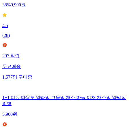
38
%
9,900
원
4.5
(
28
)
297
적립
무료배송
1,577
명
구매중
1+1 디유 다용도 양파망 그물망 채소 마늘 야채 채소망 양말정
리함
5,900
원