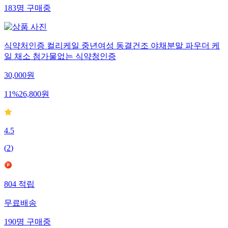
183
명
구매중
식약처인증 컬리케일 중년여성 동결건조 야채분말 파우더 케
일 채소 첨가물없는 식약청인증
30,000
원
11
%
26,800
원
4.5
(
2
)
804
적립
무료배송
190
명
구매중