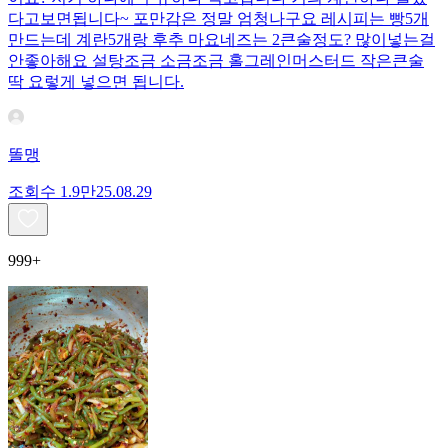
다고보면됩니다~ 포만감은 정말 엄청나구요 레시피는 빵5개
만드는데 계란5개랑 후추 마요네즈는 2큰술정도? 많이넣는걸
안좋아해요 설탕조금 소금조금 홀그레인머스터드 작은큰술
딱 요렇게 넣으면 됩니다.
똘맹
조회수
1.9만
25.08.29
999+