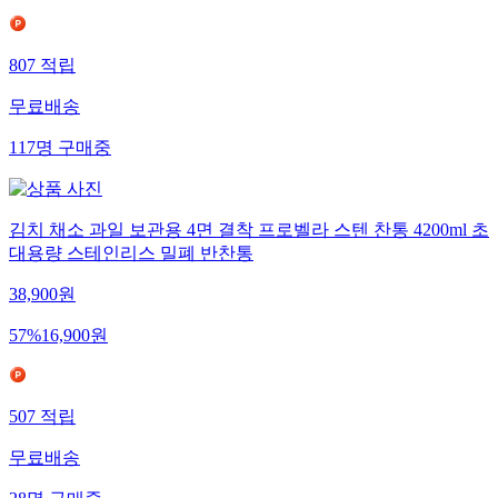
807
적립
무료배송
117
명
구매중
김치 채소 과일 보관용 4면 결착 프로벨라 스텐 찬통 4200ml 초
대용량 스테인리스 밀폐 반찬통
38,900
원
57
%
16,900
원
507
적립
무료배송