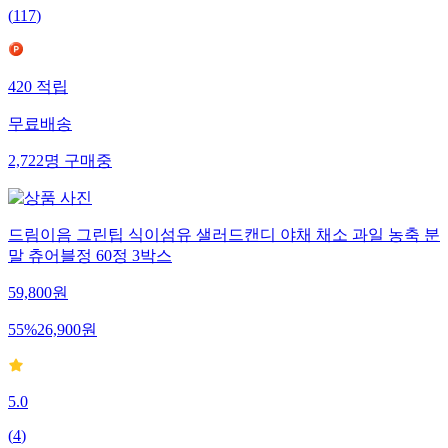
(
117
)
420
적립
무료배송
2,722
명
구매중
드림이음 그린팁 식이섬유 샐러드캔디 야채 채소 과일 농축 분
말 츄어블정 60정 3박스
59,800
원
55
%
26,900
원
5.0
(
4
)