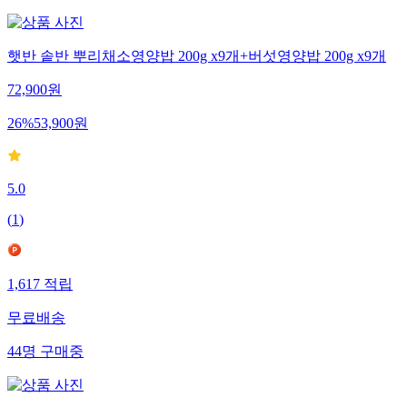
햇반 솥반 뿌리채소영양밥 200g x9개+버섯영양밥 200g x9개
72,900
원
26
%
53,900
원
5.0
(
1
)
1,617
적립
무료배송
44
명
구매중