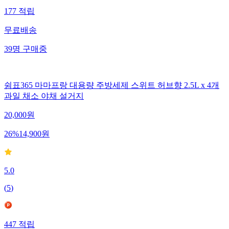
177
적립
무료배송
39
명
구매중
쉼표365 마마프랑 대용량 주방세제 스위트 허브향 2.5L x 4개
과일 채소 야채 설거지
20,000
원
26
%
14,900
원
5.0
(
5
)
447
적립