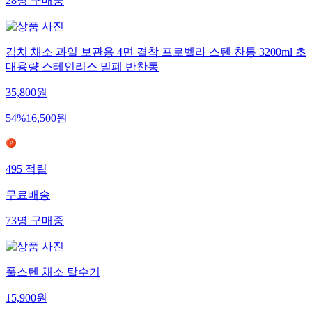
28
명
구매중
김치 채소 과일 보관용 4면 결착 프로벨라 스텐 찬통 3200ml 초
대용량 스테인리스 밀폐 반찬통
35,800
원
54
%
16,500
원
495
적립
무료배송
73
명
구매중
풀스텐 채소 탈수기
15,900
원