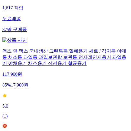
1,617
적립
무료배송
37
명
구매중
맥스 앤 맥스 국내생산 그린톡톡 밀폐용기 세트 / 김치통 야채
통 채소통 과일통 과일보관함 보관통 전자레인지용기 과일용
기 야채용기 채소용기 신선용기 항균용기
117,900
원
85
%
17,900
원
5.0
(
1
)