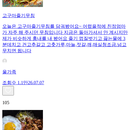
고구마줄기무침
오늘은 고구마줄기무침를 담궈봤어요~ 어렸을적에 친정엄마
가 자주 해 주시던 무침입니다 지금은 돌아가셔서 안 계시지만
제가 비슷하게 훙내를 내 봤어요 줄기 껍질벗기고 끓는물에 3
분데치고 건고추갈고 고춧가루,마늘,젓갈,깨,매실청조금.넘고
무치면 됩니다
울가족
조회수
1.1만
26.07.07
105