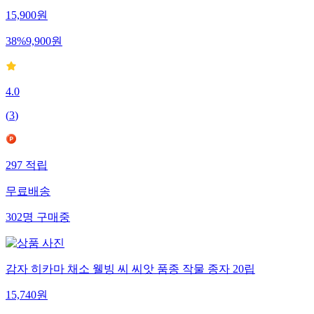
15,900
원
38
%
9,900
원
4.0
(
3
)
297
적립
무료배송
302
명
구매중
감자 히카마 채소 웰빙 씨 씨앗 품종 작물 종자 20립
15,740
원