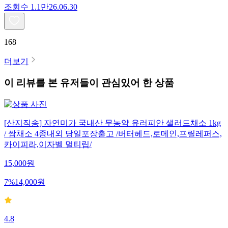
조회수
1.1만
26.06.30
168
더보기
이 리뷰를 본 유저들이 관심있어 한 상품
[산지직송] 자연미가 국내산 무농약 유러피안 샐러드채소 1kg
/ 쌈채소 4종내외 당일포장출고 /버터헤드,로메인,프릴레퍼스,
카이피라,이자벨 멀티립/
15,000
원
7
%
14,000
원
4.8