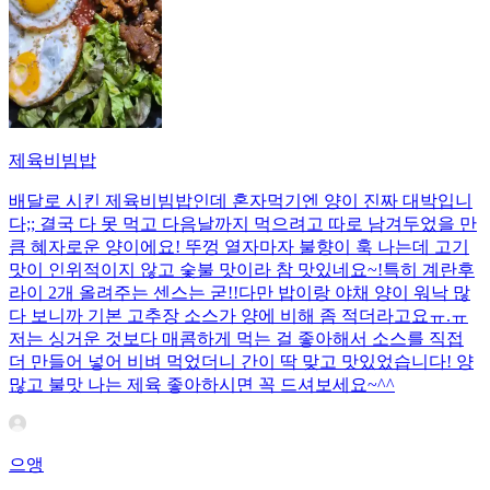
제육비빔밥
배달로 시킨 제육비빔밥인데 혼자먹기엔 양이 진짜 대박입니
다;; 결국 다 못 먹고 다음날까지 먹으려고 따로 남겨두었을 만
큼 혜자로운 양이에요! 뚜껑 열자마자 불향이 훅 나는데 고기
맛이 인위적이지 않고 숯불 맛이라 참 맛있네요~!특히 계란후
라이 2개 올려주는 센스는 굳!! ​다만 밥이랑 야채 양이 워낙 많
다 보니까 기본 고추장 소스가 양에 비해 좀 적더라고요ㅠ.ㅠ
저는 싱거운 것보다 매콤하게 먹는 걸 좋아해서 소스를 직접
더 만들어 넣어 비벼 먹었더니 간이 딱 맞고 맛있었습니다! 양
많고 불맛 나는 제육 좋아하시면 꼭 드셔보세요~^^
으앵