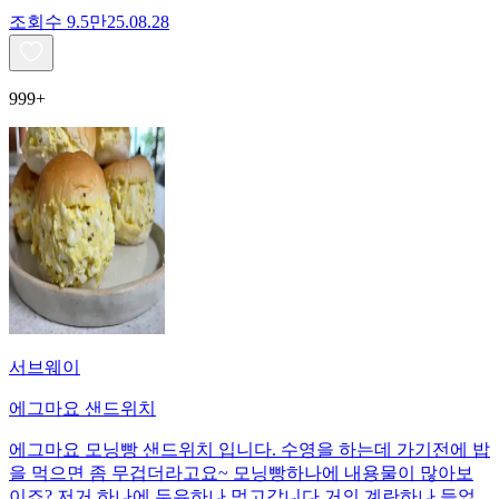
조회수
9.5만
25.08.28
999+
서브웨이
에그마요 샌드위치
에그마요 모닝빵 샌드위치 입니다. 수영을 하는데 가기전에 밥
을 먹으면 좀 무겁더라고요~ 모닝빵하나에 내용물이 많아보
이죠? 저거 하나에 두유하나 먹고갑니다 거의 계란하나 들었