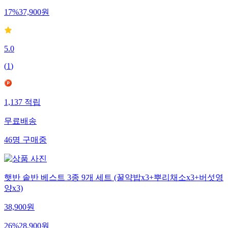
17
%
37,900
원
5.0
(
1
)
1,137
적립
무료배송
46
명
구매중
햇반 솥반 베스트 3종 9개 세트 (꿀약밥x3+뿌리채소x3+버섯영
양x3)
38,900
원