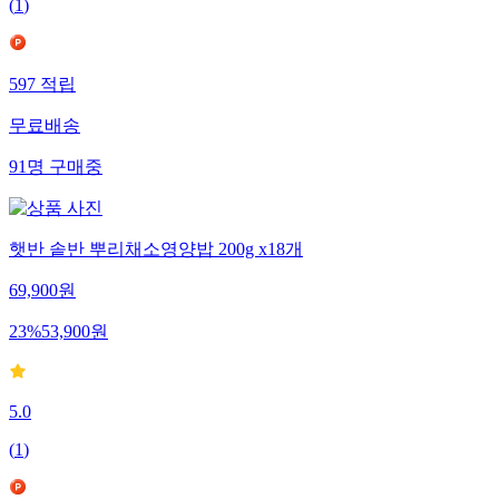
(
1
)
597
적립
무료배송
91
명
구매중
햇반 솥반 뿌리채소영양밥 200g x18개
69,900
원
23
%
53,900
원
5.0
(
1
)