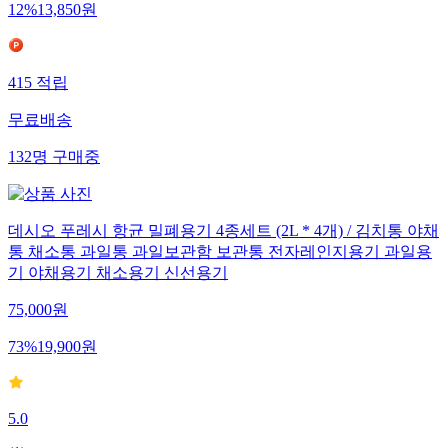
12
%
13,850
원
415
적립
무료배송
132
명
구매중
데시오 푸레시 항균 밀폐용기 4종세트 (2L * 4개) / 김치통 야채
통 채소통 과일통 과일보관함 보관통 전자레인지용기 과일용
기 야채용기 채소용기 신선용기
75,000
원
73
%
19,900
원
5.0