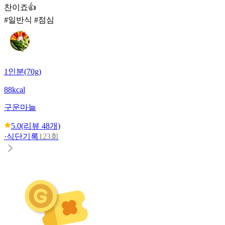
찬이죠👍
#일반식 #점심
1인분(70g)
88kcal
구운마늘
5.0
(리뷰
48
개)
·
식단기록
123회