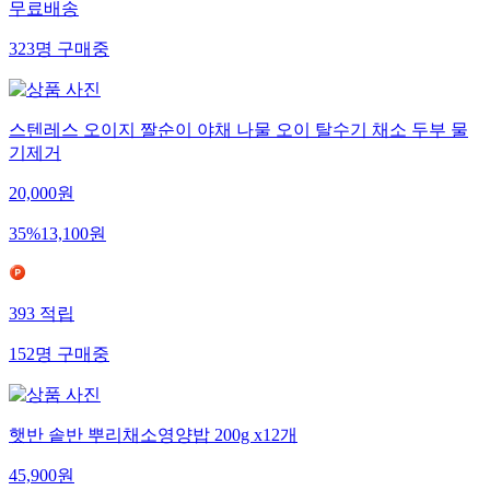
무료배송
323
명
구매중
스텐레스 오이지 짤순이 야채 나물 오이 탈수기 채소 두부 물
기제거
20,000
원
35
%
13,100
원
393
적립
152
명
구매중
햇반 솥반 뿌리채소영양밥 200g x12개
45,900
원