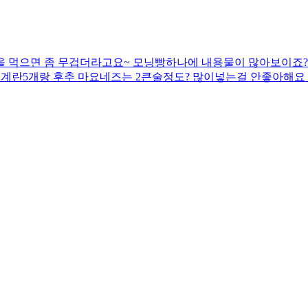
을 먹으면 좀 무겁더라고요~ 모닝빵하나에 내용물이 많아보이죠
 계란5개랑 후추 마요네즈는 2큰술정도? 많이넣는걸 안좋아해요