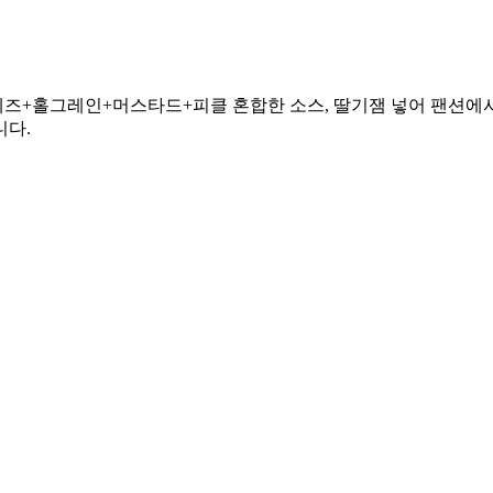
요네즈+홀그레인+머스타드+피클 혼합한 소스, 딸기잼 넣어 팬션에
니다.