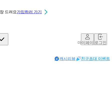
0장
드려요
가입하러 가기
마이페이지
로그인
캐시리뷰
친구초대 이벤트