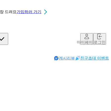
0장
드려요
가입하러 가기
마이페이지
로그인
캐시리뷰
친구초대 이벤트