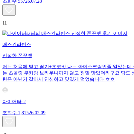
조회수
557
26.07.28
11
배스킨라빈스
진정한 쫀꾸렛
저는 처음에 받고 딸기+초코맛 나는 아이스크람인줄 알았는데 이
는 초콜릿 쿠키랑 브라우니까지 달고 정말 맛있더라구요 당도 생각
편은 아닌거 같아서 안심하고 맛있게 먹었습니다 ㅎㅎ
다이어터s2
조회수
1,815
26.02.09