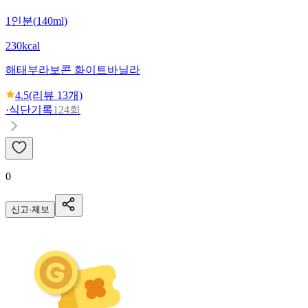
1인분(140ml)
230kcal
해태
부라보콘 화이트바닐라
4.5
(리뷰
13
개)
·
식단기록
124회
0
신고·제보