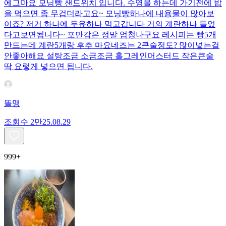
에그마요 모닝빵 샌드위치 입니다. 수영을 하는데 가기전에 밥
을 먹으면 좀 무겁더라고요~ 모닝빵하나에 내용물이 많아보
이죠? 저거 하나에 두유하나 먹고갑니다 거의 계란하나 들었
다고보면됩니다~ 포만감은 정말 엄청나구요 레시피는 빵5개
만드는데 계란5개랑 후추 마요네즈는 2큰술정도? 많이넣는걸
안좋아해요 설탕조금 소금조금 홀그레인머스터드 작은큰술
딱 요렇게 넣으면 됩니다.
똘맹
조회수
2만
25.08.29
999+