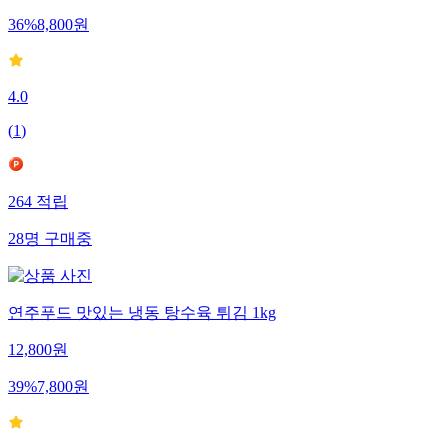
36
%
8,800
원
4.0
(
1
)
264
적립
28
명
구매중
연주푸드 맛있는 냉동 탕수육 튀김 1kg
12,800
원
39
%
7,800
원