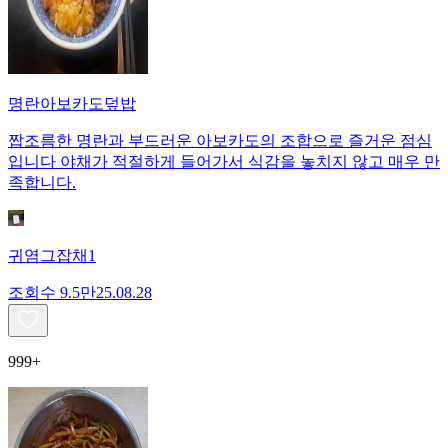
명란아보카도덮밥
짭조름한 명란과 부드러운 아보카도의 조합으로 즐거운 점심
입니다 야채가 적절하게 들어가서 식감을 놓치지 않고 매우 만
족합니다.
귀염그잡채1
조회수
9.5만
25.08.28
999+