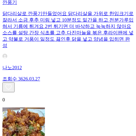
깐풍기
닭다리살로 깐풍기만들었어요 닭다리살을 가위로 한입크기로
잘라서 소금 후추 미림 넣고 10분정도 밑간을 하고 전분가루입
혀서 기름에 튀겨요 2번 튀기면 더 바삭하고 눅눅하지 않아요
소스를 설탕 간장 식초를 고추 다진마늘을 볶은 후라이팬에 넣
고 약불로 거품이 일정도 끓인후 닭을 넣고 양념을 입히면 완
성
나노2012
조회수
36
26.03.27
0