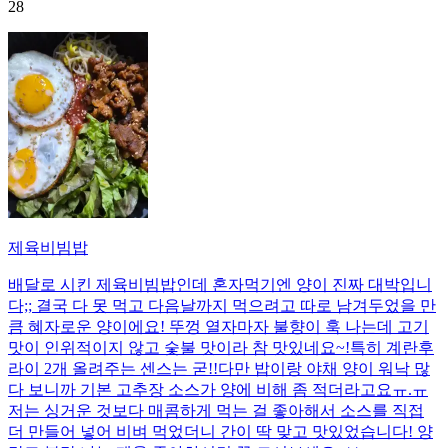
28
제육비빔밥
배달로 시킨 제육비빔밥인데 혼자먹기엔 양이 진짜 대박입니
다;; 결국 다 못 먹고 다음날까지 먹으려고 따로 남겨두었을 만
큼 혜자로운 양이에요! 뚜껑 열자마자 불향이 훅 나는데 고기
맛이 인위적이지 않고 숯불 맛이라 참 맛있네요~!특히 계란후
라이 2개 올려주는 센스는 굳!! ​다만 밥이랑 야채 양이 워낙 많
다 보니까 기본 고추장 소스가 양에 비해 좀 적더라고요ㅠ.ㅠ
저는 싱거운 것보다 매콤하게 먹는 걸 좋아해서 소스를 직접
더 만들어 넣어 비벼 먹었더니 간이 딱 맞고 맛있었습니다! 양