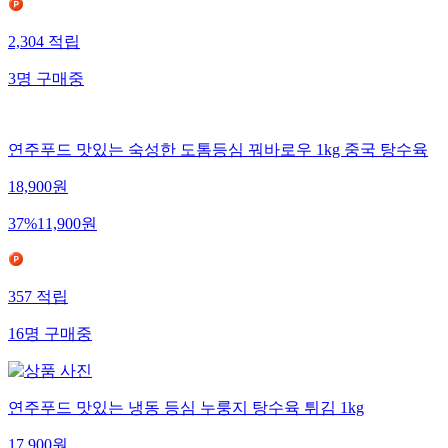
2,304
적립
3
명
구매중
연주푸드 맛있는 숙성한 도톰등심 꿔바로우 1kg 중국 탕수육
18,900
원
37
%
11,900
원
357
적립
16
명
구매중
연주푸드 맛있는 냉동 등심 누룽지 탕수육 튀김 1kg