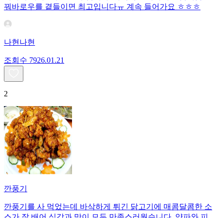
꿔바로우를 곁들이면 최고입니다ㅠ 계속 들어가요 ㅎㅎㅎ
나현나현
조회수
79
26.01.21
2
깐풍기
깐풍기를 사 먹었는데 바삭하게 튀긴 닭고기에 매콤달콤한 소
스가 잘 배어 식감과 맛이 모두 만족스러웠습니다. 양파와 피