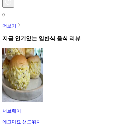
0
더보기
지금 인기있는
일반식
음식 리뷰
서브웨이
에그마요 샌드위치