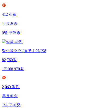
412
적립
무료배송
5
명
구매중
탕수육소스 (청우 1.9L)X8
82,760
원
17
%
68,970
원
2,069
적립
무료배송
1
명
구매중