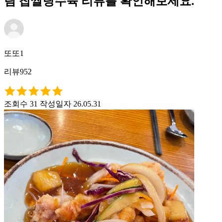
림 찹쌀탕수육 리뷰를 확인해보세요.
또또1
리뷰952
조회수 31
작성일자 26.05.31