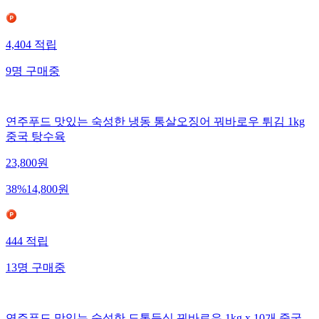
4,404
적립
9
명
구매중
연주푸드 맛있는 숙성한 냉동 통살오징어 꿔바로우 튀김 1kg
중국 탕수육
23,800
원
38
%
14,800
원
444
적립
13
명
구매중