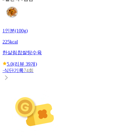
1인분(100g)
225kcal
한살림
찹쌀탕수육
5.0
(리뷰
39
개)
·
식단기록
74회