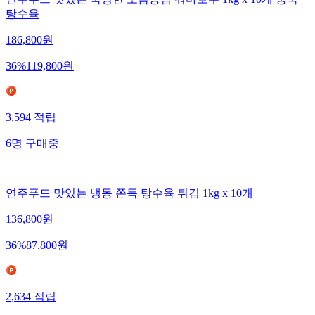
연주푸드 맛있는 숙성한 도톰등심 꿔바로우 1kg x 10개 중국
탕수육
186,800
원
36
%
119,800
원
3,594
적립
6
명
구매중
연주푸드 맛있는 냉동 쫀득 탕수육 튀김 1kg x 10개
136,800
원
36
%
87,800
원
2,634
적립