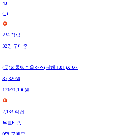
4.0
(
1
)
234
적립
32
명
구매중
(무)정통탕수육소스(서해 1.9L)X9개
85,320
원
17
%
71,100
원
2,133
적립
무료배송
0
명
구매중