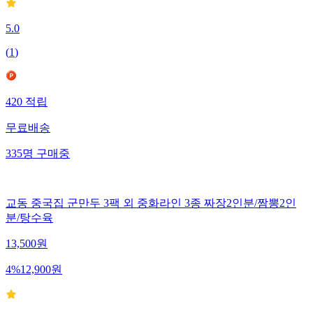
5.0
(
1
)
420
적립
무료배송
335
명
구매중
교동 중국집 군만두 3팩 외 중화라인 3종 짜장2인분/짬뽕2인
분/탕수육
13,500
원
4
%
12,900
원