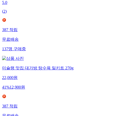
5.0
(
2
)
387
적립
무료배송
137
명
구매중
미슐랭 맛집 대가방 탕수육 밀키트 270g
22,000
원
41
%
12,900
원
387
적립
무료배송