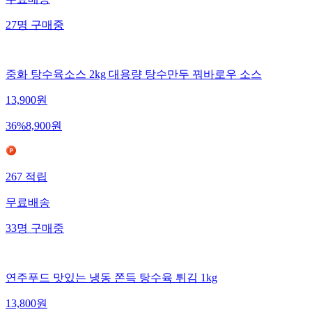
27
명
구매중
중화 탕수육소스 2kg 대용량 탕수만두 꿔바로우 소스
13,900
원
36
%
8,900
원
267
적립
무료배송
33
명
구매중
연주푸드 맛있는 냉동 쫀득 탕수육 튀김 1kg
13,800
원