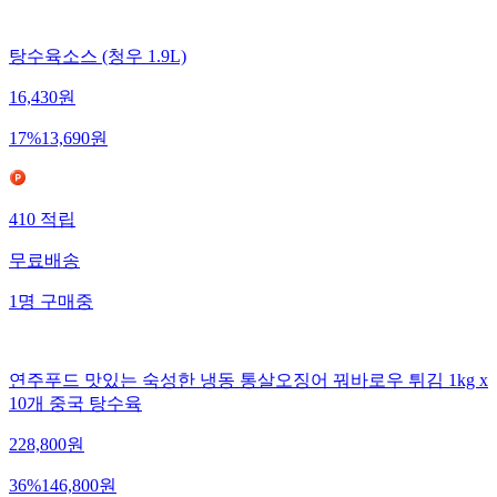
탕수육소스 (청우 1.9L)
16,430
원
17
%
13,690
원
410
적립
무료배송
1
명
구매중
연주푸드 맛있는 숙성한 냉동 통살오징어 꿔바로우 튀김 1kg x
10개 중국 탕수육
228,800
원
36
%
146,800
원