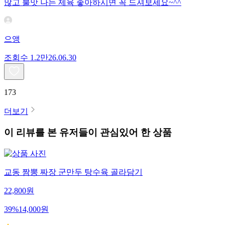
많고 불맛 나는 제육 좋아하시면 꼭 드셔보세요~^^
으앵
조회수
1.2만
26.06.30
173
더보기
이 리뷰를 본 유저들이 관심있어 한 상품
교동 짬뽕 짜장 군만두 탕수육 골라담기
22,800
원
39
%
14,000
원