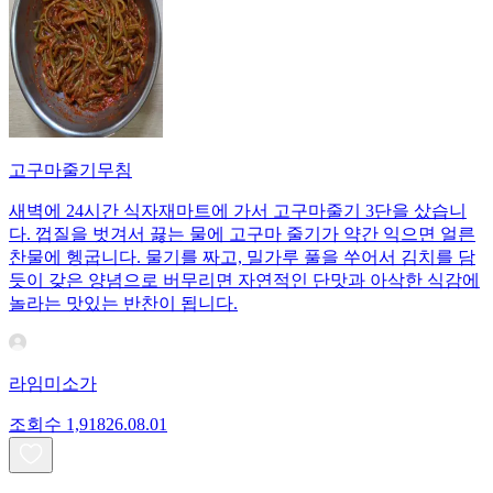
고구마줄기무침
새벽에 24시간 식자재마트에 가서 고구마줄기 3단을 샀습니
다. 껍질을 벗겨서 끓는 물에 고구마 줄기가 약간 익으면 얼른
찬물에 헹굽니다. 물기를 짜고, 밀가루 풀을 쑤어서 김치를 담
듯이 갖은 양념으로 버무리면 자연적인 단맛과 아삭한 식감에
놀라는 맛있는 반찬이 됩니다.
라임미소가
조회수
1,918
26.08.01