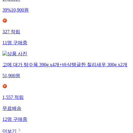
17,900
원
39
%
10,900
원
327
적립
11
명
구매중
고메 대가 탕수육 390g x4개+바삭탱글한 칠리새우 300g x2개
51,900
원
1,557
적립
무료배송
12
명
구매중