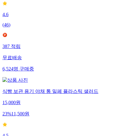
4.6
(
46
)
387
적립
무료배송
6,524
명
구매중
식빵 보관 용기 야채 통 밀폐 플라스틱 샐러드
15,000
원
23
%
11,500
원