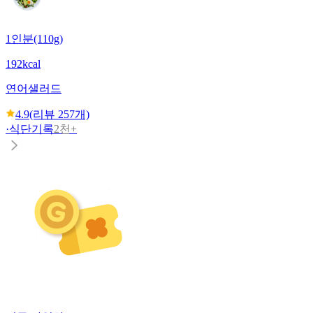
1인분(110g)
192kcal
연어샐러드
4.9
(리뷰
257
개)
·
식단기록
2천+