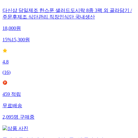
다신샵 당일제조 한스푼 샐러드도시락 8종 3팩 외 골라담기 /
주문후제조 식단관리 직장인식단 국내생산
18,000
원
15
%
15,300
원
4.8
(
16
)
459
적립
무료배송
2,095
명
구매중