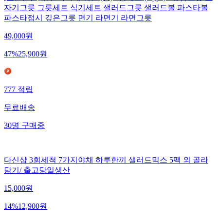
자기그릇 그릇세트 식기세트 샐러드그릇 샐러드볼 파스타볼
파스타접시 깊은그릇 면기 라면기 라면그릇
49,000
원
47
%
25,900
원
777
적립
무료배송
30
명
구매중
다신샵 3회세척 7가지야채 하루한끼 샐러드믹스 5팩 외 골라
담기/ 출고당일생산
15,000
원
14
%
12,900
원