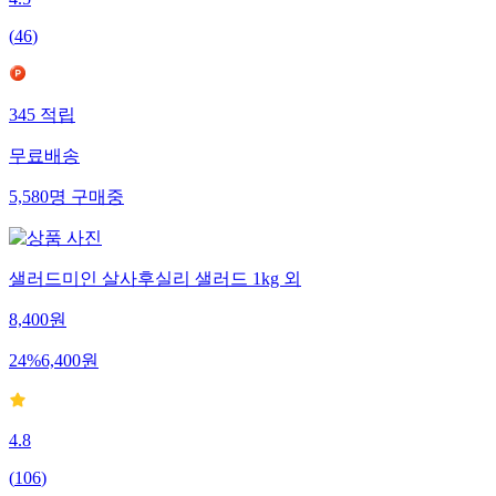
4.5
(
46
)
345
적립
무료배송
5,580
명
구매중
샐러드미인 살사후실리 샐러드 1kg 외
8,400
원
24
%
6,400
원
4.8
(
106
)