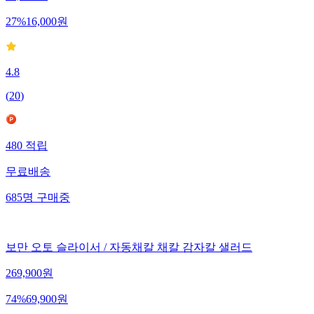
27
%
16,000
원
4.8
(
20
)
480
적립
무료배송
685
명
구매중
보만 오토 슬라이서 / 자동채칼 채칼 감자칼 샐러드
269,900
원
74
%
69,900
원