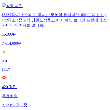
[산지직송] 자연미가 국내산 무농약 유러피안 샐러드채소 1kg
/ 쌈채소 4종내외 당일포장출고 /버터헤드,로메인,프릴레퍼스,
카이피라,이자벨 멀티립/
15,000
원
7
%
14,000
원
4.8
(
117
)
420
적립
무료배송
2,723
명
구매중