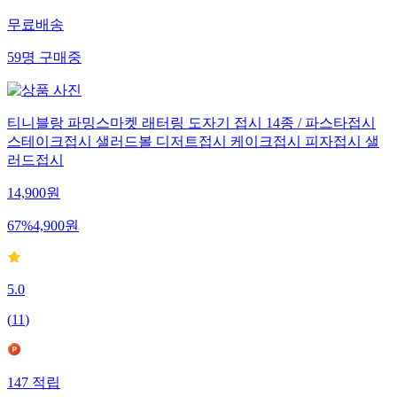
무료배송
59
명
구매중
티니블랑 파밍스마켓 래터링 도자기 접시 14종 / 파스타접시
스테이크접시 샐러드볼 디저트접시 케이크접시 피자접시 샐
러드접시
14,900
원
67
%
4,900
원
5.0
(
11
)
147
적립