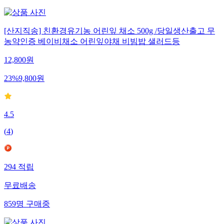
[산지직송] 친환경유기농 어린잎 채소 500g /당일생산출고 무
농약인증 베이비채소 어린잎야채 비빔밥 샐러드등
12,800
원
23
%
9,800
원
4.5
(
4
)
294
적립
무료배송
859
명
구매중