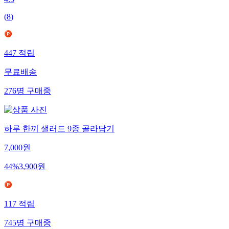
4.5
(
8
)
447
적립
무료배송
276
명
구매중
하루 한끼 샐러드 9종 골라담기
7,000
원
44
%
3,900
원
117
적립
745
명
구매중