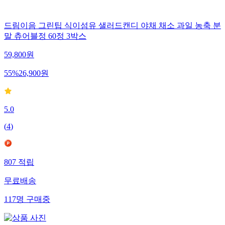
드림이음 그린팁 식이섬유 샐러드캔디 야채 채소 과일 농축 분
말 츄어블정 60정 3박스
59,800
원
55
%
26,900
원
5.0
(
4
)
807
적립
무료배송
117
명
구매중