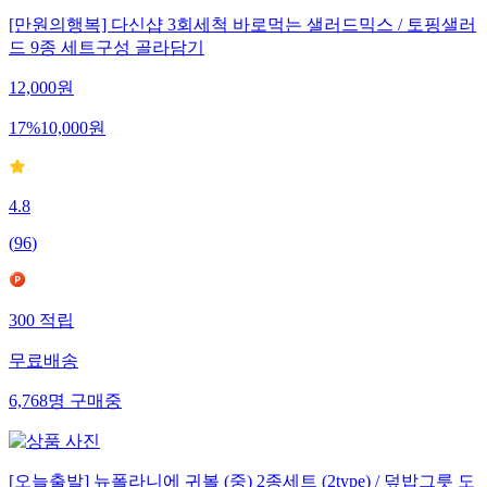
[만원의행복] 다신샵 3회세척 바로먹는 샐러드믹스 / 토핑샐러
드 9종 세트구성 골라담기
12,000
원
17
%
10,000
원
4.8
(
96
)
300
적립
무료배송
6,768
명
구매중
[오늘출발] 뉴폴라니에 귀볼 (중) 2종세트 (2type) / 덮밥그릇 도