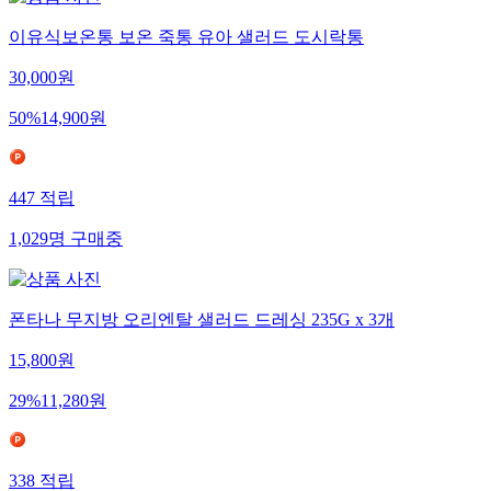
이유식보온통 보온 죽통 유아 샐러드 도시락통
30,000
원
50
%
14,900
원
447
적립
1,029
명
구매중
폰타나 무지방 오리엔탈 샐러드 드레싱 235G x 3개
15,800
원
29
%
11,280
원
338
적립