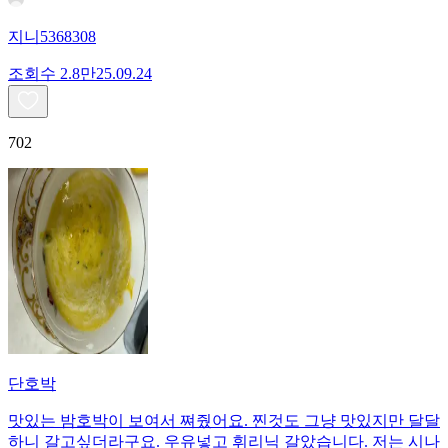
지니5368308
조회수
2.8만
25.09.24
702
단호박
맛있는 밤호박이 보여서 쪄줬어요. 찐것도 그냥 맛있지만 달달
하니 갈고싶더라구요. 우유넣고 휘리닉 갈았습니다. 저는 시나