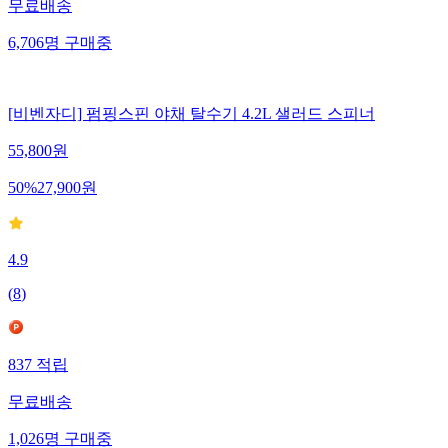
무료배송
6,706
명
구매중
[비벤자디] 펌핑스핀 야채 탈수기 4.2L 샐러드 스피너
55,800
원
50
%
27,900
원
4.9
(
8
)
837
적립
무료배송
1,026
명
구매중