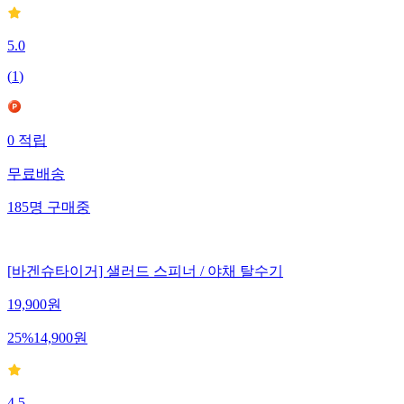
5.0
(
1
)
0
적립
무료배송
185
명
구매중
[바겐슈타이거] 샐러드 스피너 / 야채 탈수기
19,900
원
25
%
14,900
원