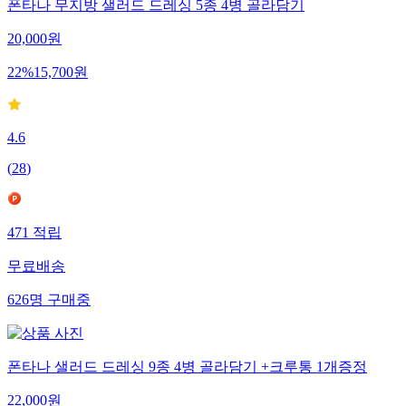
폰타나 무지방 샐러드 드레싱 5종 4병 골라담기
20,000
원
22
%
15,700
원
4.6
(
28
)
471
적립
무료배송
626
명
구매중
폰타나 샐러드 드레싱 9종 4병 골라담기 +크루통 1개증정
22,000
원