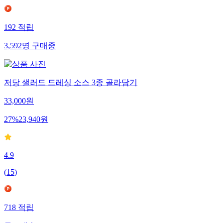
192
적립
3,592
명
구매중
저당 샐러드 드레싱 소스 3종 골라담기
33,000
원
27
%
23,940
원
4.9
(
15
)
718
적립