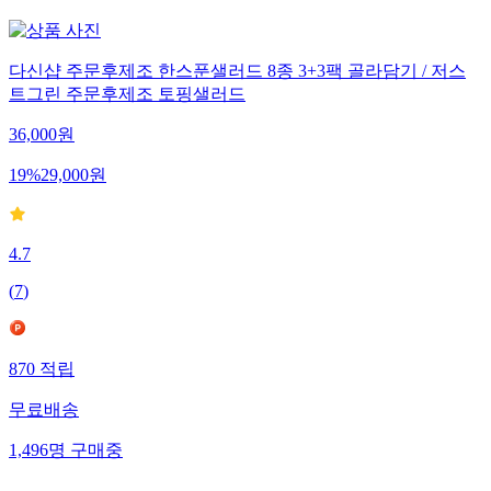
다신샵 주문후제조 한스푼샐러드 8종 3+3팩 골라담기 / 저스
트그린 주문후제조 토핑샐러드
36,000
원
19
%
29,000
원
4.7
(
7
)
870
적립
무료배송
1,496
명
구매중