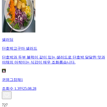
샐러딩
단호박고구마 샐러드
단호박과 두부 블럭이 같이 있는 샐러드로 단호박 달달한 맛과
야채의 아싹이는 식감이 매우 조화롭습니다.
귀염그잡채1
조회수
1.3만
25.08.28
727