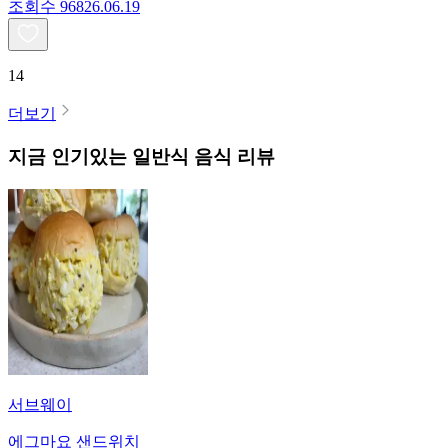
조회수
968
26.06.19
14
더보기
지금 인기있는
일반식
음식 리뷰
서브웨이
에그마요 샌드위치