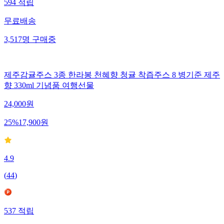
594
적립
무료배송
3,517
명
구매중
제주감귤주스 3종 한라봉 천혜향 청귤 착즙주스 8 병기준 제주
향 330ml 기념품 여행선물
24,000
원
25
%
17,900
원
4.9
(
44
)
537
적립