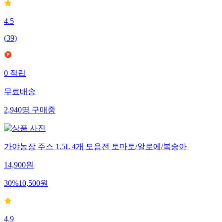
4.5
(
39
)
0
적립
무료배송
2,940
명
구매중
가야농장 주스 1.5L 4개 모음전 토마토/알로에/복숭아
14,900
원
30
%
10,500
원