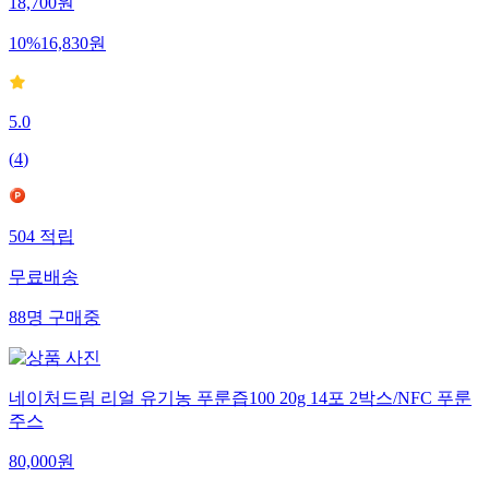
18,700
원
10
%
16,830
원
5.0
(
4
)
504
적립
무료배송
88
명
구매중
네이처드림 리얼 유기농 푸룬즙100 20g 14포 2박스/NFC 푸룬
주스
80,000
원