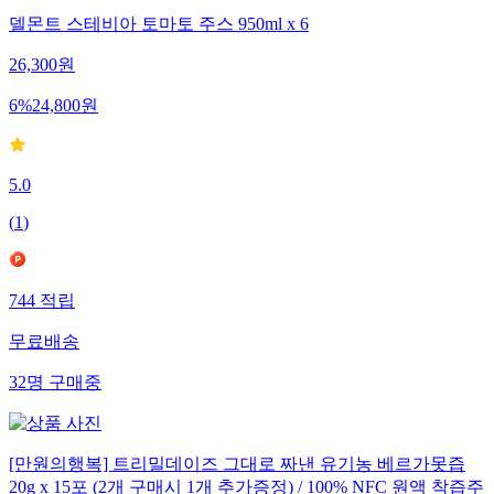
델몬트 스테비아 토마토 주스 950ml x 6
26,300
원
6
%
24,800
원
5.0
(
1
)
744
적립
무료배송
32
명
구매중
[만원의행복] 트리밀데이즈 그대로 짜낸 유기농 베르가못즙
20g x 15포 (2개 구매시 1개 추가증정) / 100% NFC 원액 착즙주