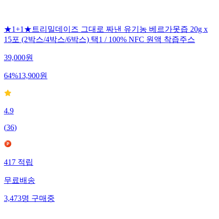
★1+1★트리밀데이즈 그대로 짜낸 유기농 베르가못즙 20g x
15포 (2박스/4박스/6박스) 택1 / 100% NFC 원액 착즙주스
39,000
원
64
%
13,900
원
4.9
(
36
)
417
적립
무료배송
3,473
명
구매중