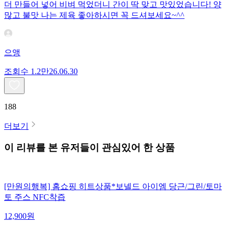
더 만들어 넣어 비벼 먹었더니 간이 딱 맞고 맛있었습니다! 양
많고 불맛 나는 제육 좋아하시면 꼭 드셔보세요~^^
으앵
조회수
1.2만
26.06.30
188
더보기
이 리뷰를 본 유저들이 관심있어 한 상품
[만원의행복] 홈쇼핑 히트상품*보넬드 아이엠 당근/그린/토마
토 주스 NFC착즙
12,900
원