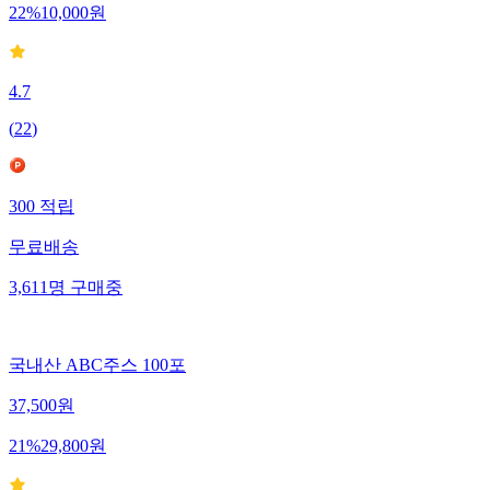
22
%
10,000
원
4.7
(
22
)
300
적립
무료배송
3,611
명
구매중
국내산 ABC주스 100포
37,500
원
21
%
29,800
원