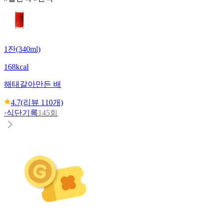
1잔(340ml)
168kcal
해태
갈아만든 배
4.7
(리뷰
110
개)
·
식단기록
145회