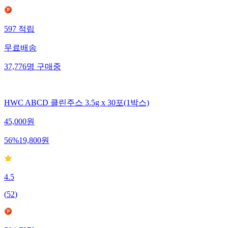
597
적립
무료배송
37,776
명
구매중
HWC ABCD 클린주스 3.5g x 30포(1박스)
45,000
원
56
%
19,800
원
4.5
(
52
)