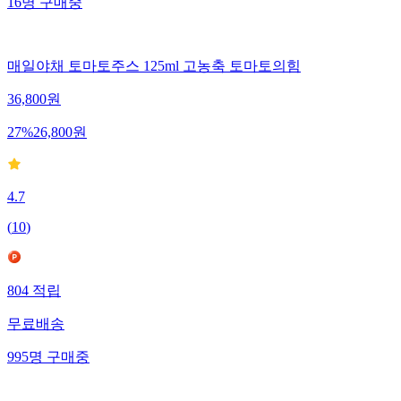
16
명
구매중
매일야채 토마토주스 125ml 고농축 토마토의힘
36,800
원
27
%
26,800
원
4.7
(
10
)
804
적립
무료배송
995
명
구매중