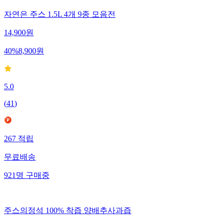
자연은 주스 1.5L 4개 9종 모음전
14,900
원
40
%
8,900
원
5.0
(
41
)
267
적립
무료배송
921
명
구매중
주스의정석 100% 착즙 양배추사과즙