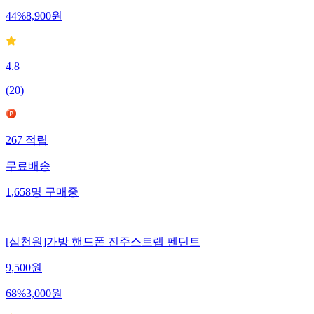
44
%
8,900
원
4.8
(
20
)
267
적립
무료배송
1,658
명
구매중
[삼천원]가방 핸드폰 진주스트랩 펜던트
9,500
원
68
%
3,000
원