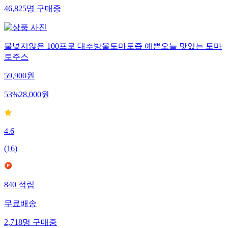
46,825
명
구매중
물넣지않은 100프로 대추방울토마토즙 예쁜오늘 맛있는 토마
토주스
59,900
원
53
%
28,000
원
4.6
(
16
)
840
적립
무료배송
2,718
명
구매중