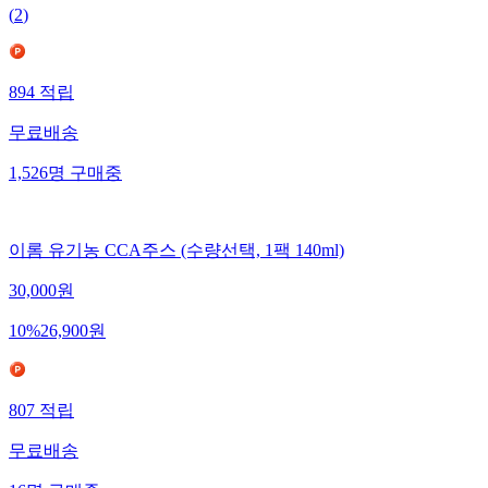
(
2
)
894
적립
무료배송
1,526
명
구매중
이롬 유기농 CCA주스 (수량선택, 1팩 140ml)
30,000
원
10
%
26,900
원
807
적립
무료배송