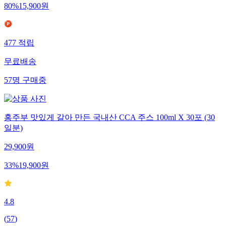
80
%
15,900
원
477
적립
무료배송
57
명
구매중
홍주부 맛있게 갈아 만든 국내산 CCA 주스 100ml X 30포 (30
일분)
29,900
원
33
%
19,900
원
4.8
(
57
)