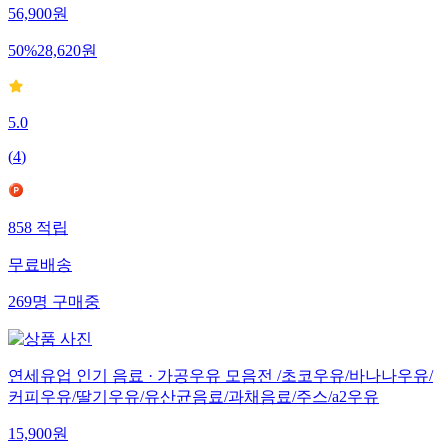
56,900
원
50
%
28,620
원
5.0
(
4
)
858
적립
무료배송
269
명
구매중
연세유업 인기 음료 · 가공우유 모음전 /초코우유/바나나우유/
커피우유/딸기우유/유산균음료/과채음료/주스/a2우유
15,900
원