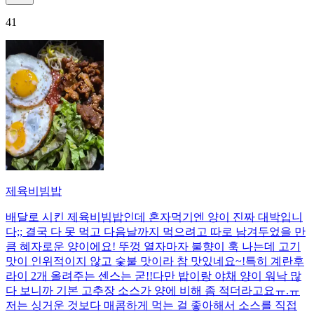
41
제육비빔밥
배달로 시킨 제육비빔밥인데 혼자먹기엔 양이 진짜 대박입니
다;; 결국 다 못 먹고 다음날까지 먹으려고 따로 남겨두었을 만
큼 혜자로운 양이에요! 뚜껑 열자마자 불향이 훅 나는데 고기
맛이 인위적이지 않고 숯불 맛이라 참 맛있네요~!특히 계란후
라이 2개 올려주는 센스는 굳!! ​다만 밥이랑 야채 양이 워낙 많
다 보니까 기본 고추장 소스가 양에 비해 좀 적더라고요ㅠ.ㅠ
저는 싱거운 것보다 매콤하게 먹는 걸 좋아해서 소스를 직접