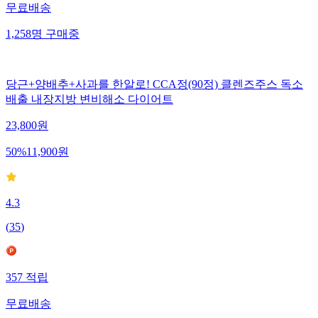
무료배송
1,258
명
구매중
당근+양배추+사과를 한알로! CCA정(90정) 클렌즈주스 독소
배출 내장지방 변비해소 다이어트
23,800
원
50
%
11,900
원
4.3
(
35
)
357
적립
무료배송