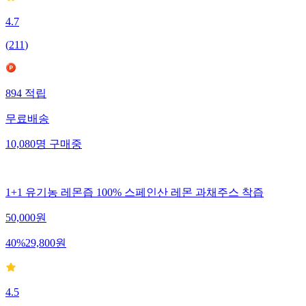
4.7
(
211
)
894
적립
무료배송
10,080
명
구매중
1+1 유기농 레몬즙 100% 스페인산 레몬 과채주스 착즙
50,000
원
40
%
29,800
원
4.5