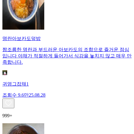
명란아보카도덮밥
짭조름한 명란과 부드러운 아보카도의 조합으로 즐거운 점심
입니다 야채가 적절하게 들어가서 식감을 놓치지 않고 매우 만
족합니다.
귀염그잡채1
조회수
9.6만
25.08.28
999+