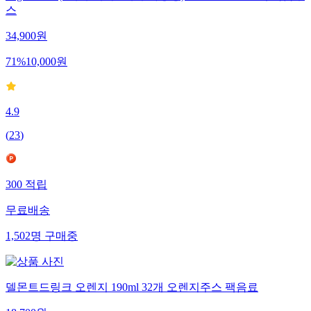
스
34,900
원
71
%
10,000
원
4.9
(
23
)
300
적립
무료배송
1,502
명
구매중
델몬트드링크 오렌지 190ml 32개 오렌지주스 팩음료