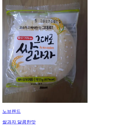
노브랜드
쌀과자 달콤한맛