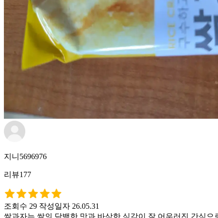
지니5696976
리뷰177
조회수 29
작성일자 26.05.31
쌀과자는 쌀의 담백한 맛과 바삭한 식감이 잘 어우러진 간식으로,