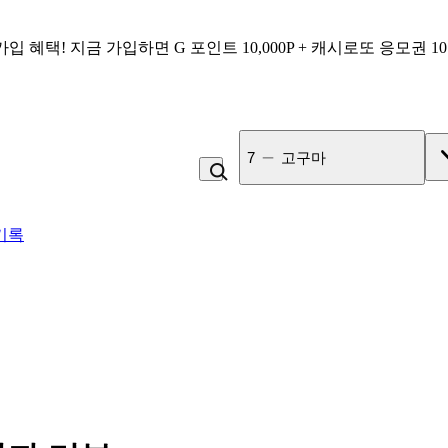
가입 혜택!
지금 가입하면
G 포인트 10,000P + 캐시로또 응모권 1
7
고구마
기록