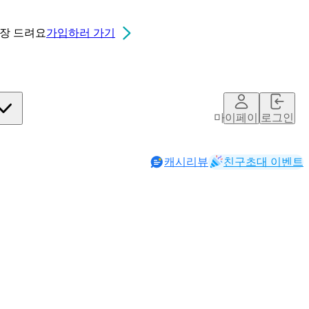
0장
드려요
가입하러 가기
마이페이지
로그인
캐시리뷰
친구초대 이벤트