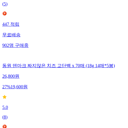
(
5
)
447
적립
무료배송
902
명
구매중
동원 덴마크 짜지않은 치즈 고단백 x 70매 (18g 14매*5봉)
26,800
원
27
%
19,600
원
5.0
(
8
)