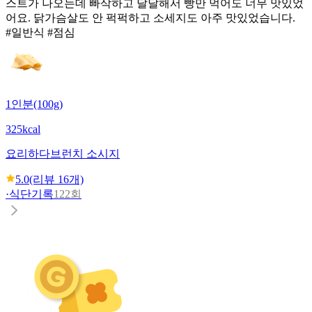
스트가 나오는데 빠삭하고 달달해서 빵만 먹어도 너무 맛있었
어요. 닭가슴살도 안 퍽퍽하고 소세지도 아주 맛있었습니다.
#일반식 #점심
1인분(100g)
325kcal
요리하다
브런치 소시지
5.0
(리뷰
16
개)
·
식단기록
122회