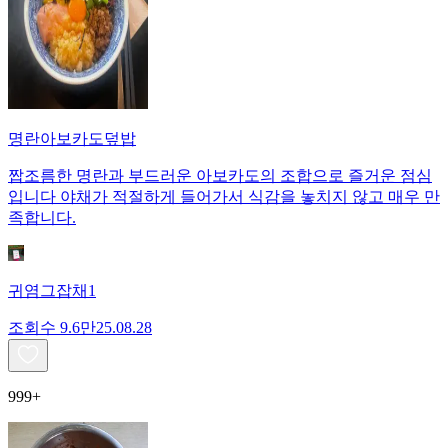
명란아보카도덮밥
짭조름한 명란과 부드러운 아보카도의 조합으로 즐거운 점심
입니다 야채가 적절하게 들어가서 식감을 놓치지 않고 매우 만
족합니다.
귀염그잡채1
조회수
9.6만
25.08.28
999+