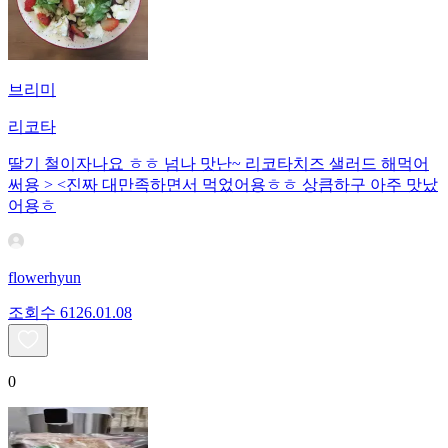
브리미
리코타
딸기 철이자나요 ㅎㅎ 넘나 맛난~ 리코타치즈 샐러드 해먹어
써용 > <진짜 대만족하면서 먹었어용ㅎㅎ 상큼하구 아주 맛났
어용ㅎ
flowerhyun
조회수
61
26.01.08
0