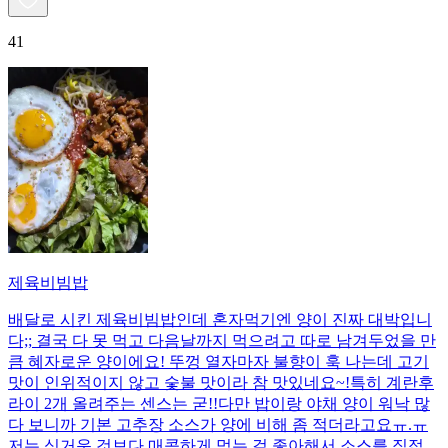
41
제육비빔밥
배달로 시킨 제육비빔밥인데 혼자먹기엔 양이 진짜 대박입니
다;; 결국 다 못 먹고 다음날까지 먹으려고 따로 남겨두었을 만
큼 혜자로운 양이에요! 뚜껑 열자마자 불향이 훅 나는데 고기
맛이 인위적이지 않고 숯불 맛이라 참 맛있네요~!특히 계란후
라이 2개 올려주는 센스는 굳!! ​다만 밥이랑 야채 양이 워낙 많
다 보니까 기본 고추장 소스가 양에 비해 좀 적더라고요ㅠ.ㅠ
저는 싱거운 것보다 매콤하게 먹는 걸 좋아해서 소스를 직접