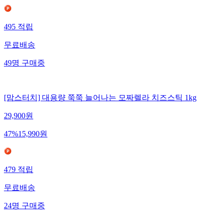
495
적립
무료배송
49
명
구매중
[맘스터치] 대용량 쭉쭉 늘어나는 모짜렐라 치즈스틱 1kg
29,900
원
47
%
15,990
원
479
적립
무료배송
24
명
구매중