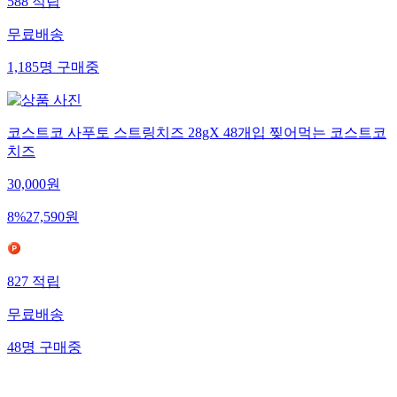
588
적립
무료배송
1,185
명
구매중
코스트코 사푸토 스트링치즈 28gX 48개입 찢어먹는 코스트코
치즈
30,000
원
8
%
27,590
원
827
적립
무료배송
48
명
구매중