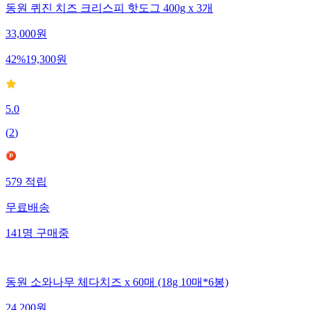
동원 퀴진 치즈 크리스피 핫도그 400g x 3개
33,000
원
42
%
19,300
원
5.0
(
2
)
579
적립
무료배송
141
명
구매중
동원 소와나무 체다치즈 x 60매 (18g 10매*6봉)