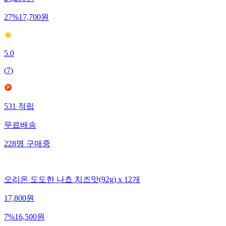
24,200
원
27
%
17,700
원
5.0
(
7
)
531
적립
무료배송
228
명
구매중
오리온 도도한 나쵸 치즈맛(92g) x 12개
17,800
원
7
%
16,500
원