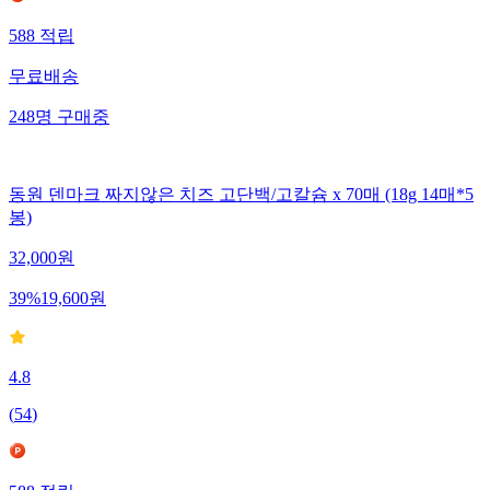
588
적립
무료배송
248
명
구매중
동원 덴마크 짜지않은 치즈 고단백/고칼슘 x 70매 (18g 14매*5
봉)
32,000
원
39
%
19,600
원
4.8
(
54
)