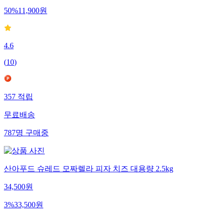
50
%
11,900
원
4.6
(
10
)
357
적립
무료배송
787
명
구매중
산아푸드 슈레드 모짜렐라 피자 치즈 대용량 2.5kg
34,500
원
3
%
33,500
원