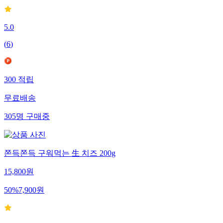
5.0
(
6
)
300
적립
무료배송
305
명
구매중
쫀득쫀득 구워먹는 生 치즈 200g
15,800
원
50
%
7,900
원