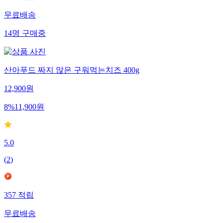
무료배송
14
명
구매중
산아푸드 짜지 않은 구워먹는치즈 400g
12,900
원
8
%
11,900
원
5.0
(
2
)
357
적립
무료배송