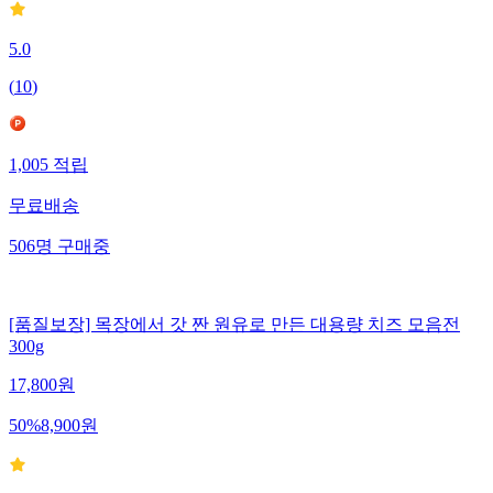
5.0
(
10
)
1,005
적립
무료배송
506
명
구매중
[품질보장] 목장에서 갓 짠 원유로 만든 대용량 치즈 모음전
300g
17,800
원
50
%
8,900
원