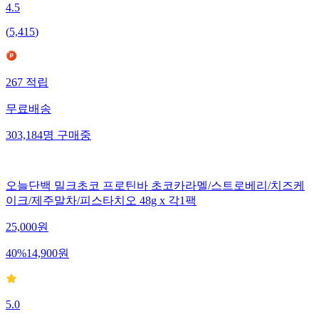
4.5
(
5,415
)
267
적립
무료배송
303,184
명
구매중
오늘단백 밀크초코 프로틴바 초코카라멜/스트로베리/치즈케
이크/제주말차/피스타치오 48g x 각1팩
25,000
원
40
%
14,900
원
5.0