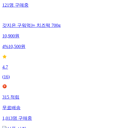
121
명
구매중
갓지은 구워먹는 치즈떡 700g
10,900
원
4
%
10,500
원
4.7
(
16
)
315
적립
무료배송
1,013
명
구매중