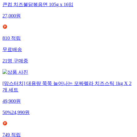
큰컵 치즈불닭볶음면 105g x 16입
27,000
원
810
적립
무료배송
21
명
구매중
[맘스터치] 대용량 쭉쭉 늘어나는 모짜렐라 치즈스틱 1kg X 2
개 세트
49,900
원
50
%
24,990
원
749
적립