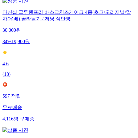
다신샵 글루텐프리 바스크치즈케이크 4종(초코/오리지널/말
차/우베) 골라담기 / 저당 식단빵
30,000
원
34
%
19,900
원
4.6
(
18
)
597
적립
무료배송
4,116
명
구매중