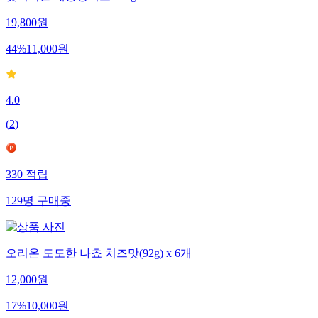
찢어먹는 대용량치즈 300g 1+1
19,800
원
44
%
11,000
원
4.0
(
2
)
330
적립
129
명
구매중
오리온 도도한 나쵸 치즈맛(92g) x 6개
12,000
원
17
%
10,000
원