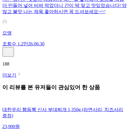
더 만들어 넣어 비벼 먹었더니 간이 딱 맞고 맛있었습니다! 양
많고 불맛 나는 제육 좋아하시면 꼭 드셔보세요~^^
으앵
조회수
1.2만
26.06.30
188
더보기
이 리뷰를 본 유저들이 관심있어 한 상품
대한우리 햄듬뿍 신사 부대찌개 1,350g (라면사리, 치즈사리
증정)
23,900
원