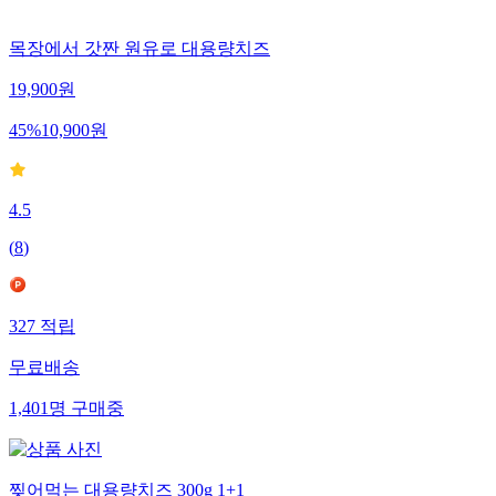
목장에서 갓짠 원유로 대용량치즈
19,900
원
45
%
10,900
원
4.5
(
8
)
327
적립
무료배송
1,401
명
구매중