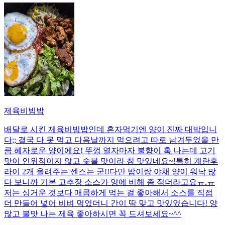
제육비빔밥
배달로 시킨 제육비빔밥인데 혼자먹기엔 양이 진짜 대박입니
다;; 결국 다 못 먹고 다음날까지 먹으려고 따로 남겨두었을 만
큼 혜자로운 양이에요! 뚜껑 열자마자 불향이 훅 나는데 고기
맛이 인위적이지 않고 숯불 맛이라 참 맛있네요~!특히 계란후
라이 2개 올려주는 센스는 굳!! ​다만 밥이랑 야채 양이 워낙 많
다 보니까 기본 고추장 소스가 양에 비해 좀 적더라고요ㅠ.ㅠ
저는 싱거운 것보다 매콤하게 먹는 걸 좋아해서 소스를 직접
더 만들어 넣어 비벼 먹었더니 간이 딱 맞고 맛있었습니다! 양
많고 불맛 나는 제육 좋아하시면 꼭 드셔보세요~^^