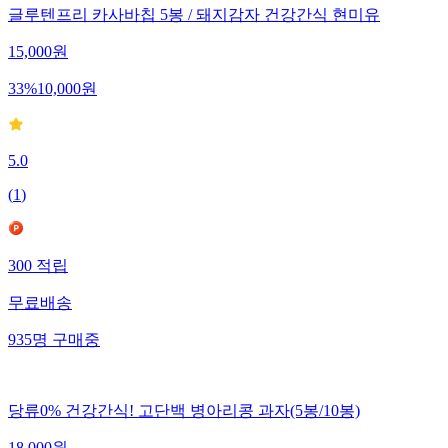
글루텐프리 카사바칩 5봉 / 돼지감자 건강간식 현미유
15,000
원
33
%
10,000
원
5.0
(
1
)
300
적립
무료배송
935
명
구매중
당류0% 건강간식! 고단백 병아리콩 과자(5봉/10봉)