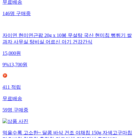
무료배송
146
명
구매중
자이연 현미연근팝 20g x 10봉 무설탕 국산 현미칩 뻥튀기 쌀
과자 사무실 탕비실 어르신 아기 건강간식
15,000
원
9
%
13,700
원
411
적립
무료배송
59
명
구매중
먹을수록 고소한~ 달콤 바삭 건조 야채칩 150g 자색고구마칩