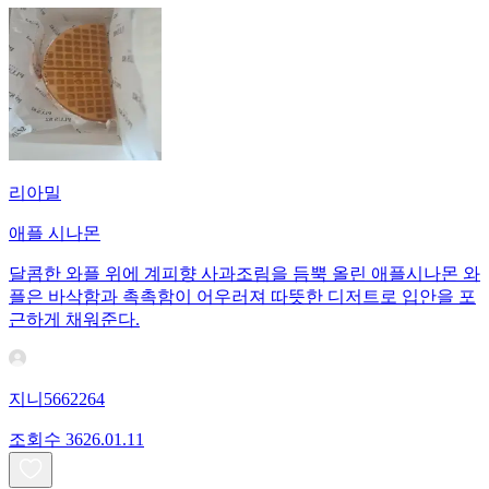
리아밀
애플 시나몬
달콤한 와플 위에 계피향 사과조림을 듬뿍 올린 애플시나몬 와
플은 바삭함과 촉촉함이 어우러져 따뜻한 디저트로 입안을 포
근하게 채워준다.
지니5662264
조회수
36
26.01.11