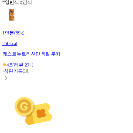
#일반식 #간식
1인분(59g)
250kcal
퀘스트뉴트리션
단백질 쿠키
4.5
(리뷰
2
개)
·
식단기록
5회