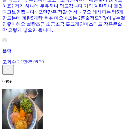
이죠? 저거 하나에 두유하나 먹고갑니다 거의 계란하나 들었
다고보면됩니다~ 포만감은 정말 엄청나구요 레시피는 빵5개
만드는데 계란5개랑 후추 마요네즈는 2큰술정도? 많이넣는걸
안좋아해요 설탕조금 소금조금 홀그레인머스터드 작은큰술
딱 요렇게 넣으면 됩니다.
똘맹
조회수
2.1만
25.08.29
999+