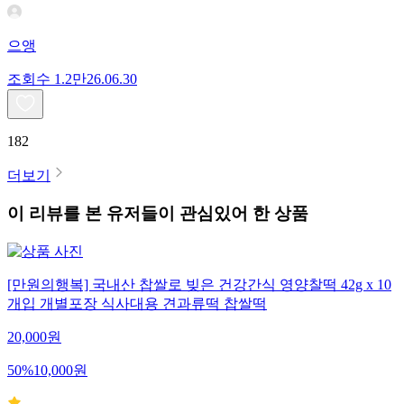
으앵
조회수
1.2만
26.06.30
182
더보기
이 리뷰를 본 유저들이 관심있어 한 상품
[만원의행복] 국내산 찹쌀로 빚은 건강간식 영양찰떡 42g x 10
개입 개별포장 식사대용 견과류떡 찹쌀떡
20,000
원
50
%
10,000
원