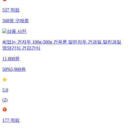
537
적립
568
명
구매중
씨없는 건자두 100g-500g 건푸룬 말린자두 건과일 말린과일
영양간식 건강간식
11,800
원
50
%
5,900
원
5.0
(
2
)
177
적립