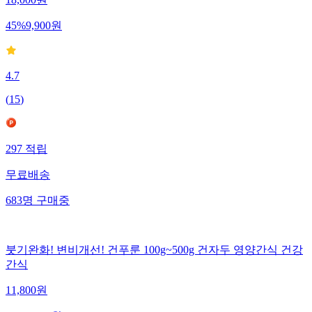
18,000
원
45
%
9,900
원
4.7
(
15
)
297
적립
무료배송
683
명
구매중
붓기완화! 변비개선! 건푸룬 100g~500g 건자두 영양간식 건강
간식
11,800
원