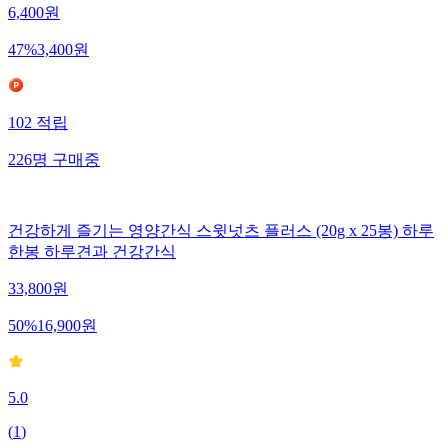
6,400
원
47
%
3,400
원
102
적립
226
명
구매중
건강하게 즐기는 영양간식 스윗넛츠 플러스 (20g x 25봉) 하루
한봉 하루견과 건강간식
33,800
원
50
%
16,900
원
5.0
(
1
)