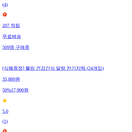
(
4
)
207
적립
무료배송
509
명
구매중
[식혜증정] 웰빙 건강간식 말랑 잔기지떡 (24개입)
35,800
원
50
%
17,900
원
5.0
(
1
)