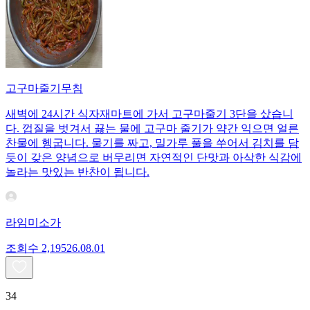
고구마줄기무침
새벽에 24시간 식자재마트에 가서 고구마줄기 3단을 샀습니
다. 껍질을 벗겨서 끓는 물에 고구마 줄기가 약간 익으면 얼른
찬물에 헹굽니다. 물기를 짜고, 밀가루 풀을 쑤어서 김치를 담
듯이 갖은 양념으로 버무리면 자연적인 단맛과 아삭한 식감에
놀라는 맛있는 반찬이 됩니다.
라임미소가
조회수
2,195
26.08.01
34