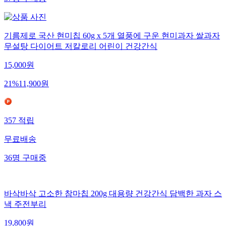
37
명
구매중
기름제로 국산 현미칩 60g x 5개 열풍에 구운 현미과자 쌀과자
무설탕 다이어트 저칼로리 어린이 건강간식
15,000
원
21
%
11,900
원
357
적립
무료배송
36
명
구매중
바삭바삭 고소한 참마칩 200g 대용량 건강간식 담백한 과자 스
낵 주전부리