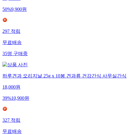
19,800
원
50
%
9,900
원
297
적립
무료배송
35
명
구매중
하루견과 오리지날 25g x 10봉 견과류 건강간식 사무실간식
18,000
원
39
%
10,900
원
327
적립
무료배송