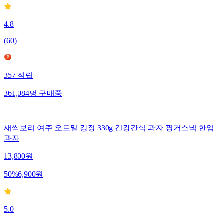
4.8
(
60
)
357
적립
361,084
명
구매중
새싹보리 여주 오트밀 강정 330g 건강간식 과자 핑거스낵 한입
과자
13,800
원
50
%
6,900
원
5.0