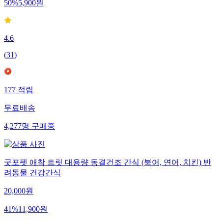
50
%
5,900
원
4.6
(
31
)
177
적립
무료배송
4,277
명
구매중
굿포펫 애착 트릿 대용량 동결건조 간식 (북어, 연어, 치킨) 반
려동물 건강간식
20,000
원
41
%
11,900
원