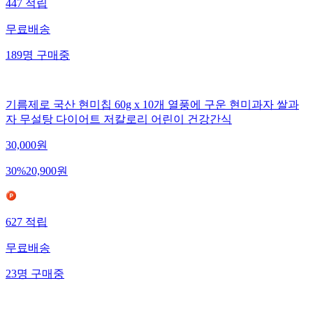
447
적립
무료배송
189
명
구매중
기름제로 국산 현미칩 60g x 10개 열풍에 구운 현미과자 쌀과
자 무설탕 다이어트 저칼로리 어린이 건강간식
30,000
원
30
%
20,900
원
627
적립
무료배송
23
명
구매중