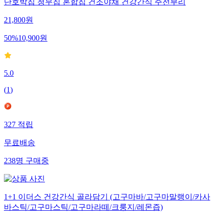
단호박칩 청무칩 혼합칩 건조야채 건강간식 주전부리
21,800
원
50
%
10,900
원
5.0
(
1
)
327
적립
무료배송
238
명
구매중
1+1 이더스 건강간식 골라담기 (고구마바/고구마말랭이/카사
바스틱/고구마스틱/고구마라떼/크룽지/레몬즙)