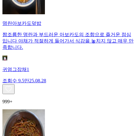
명란아보카도덮밥
짭조름한 명란과 부드러운 아보카도의 조합으로 즐거운 점심
입니다 야채가 적절하게 들어가서 식감을 놓치지 않고 매우 만
족합니다.
귀염그잡채1
조회수
9.5만
25.08.28
999+