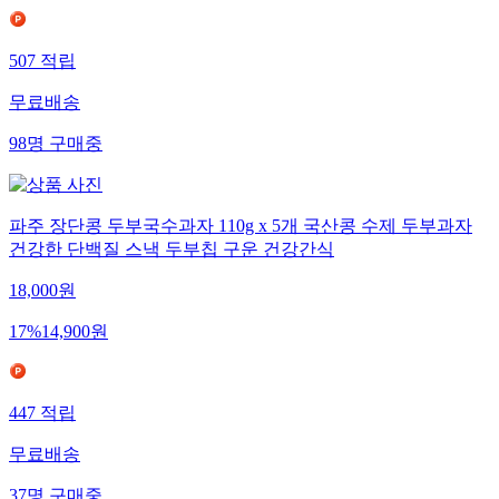
507
적립
무료배송
98
명
구매중
파주 장단콩 두부국수과자 110g x 5개 국산콩 수제 두부과자
건강한 단백질 스낵 두부칩 구운 건강간식
18,000
원
17
%
14,900
원
447
적립
무료배송