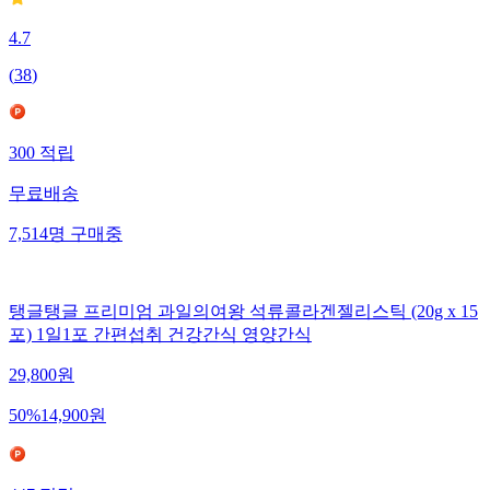
4.7
(
38
)
300
적립
무료배송
7,514
명
구매중
탱글탱글 프리미엄 과일의여왕 석류콜라겐젤리스틱 (20g x 15
포) 1일1포 간편섭취 건강간식 영양간식
29,800
원
50
%
14,900
원