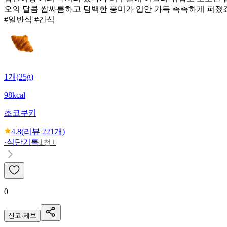
오의 달콤 쌉싸름하고 담백한 풍미가 입안 가득 촉촉하게 퍼졌
#일반식 #간식
1개(25g)
98kcal
초코쿠키
4.8
(리뷰
221
개)
·
식단기록
1천+
0
신고·제보