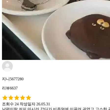
지니5677280
리뷰6637
조회수 24
작성일자 26.05.31
남편이랑 커피 마시러 갔다가 비주얼에 이끌려 귀엽고 고소한 곰