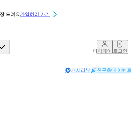
0장
드려요
가입하러 가기
마이페이지
로그인
캐시리뷰
친구초대 이벤트