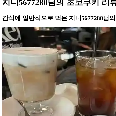
지니5677280님의 초코쿠키 리
간식에 일반식으로 먹은 지니5677280님