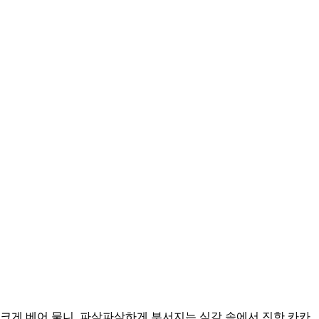
크게 베어 물니, 파삭파삭하게 부서지는 식감 속에서 진한 카카