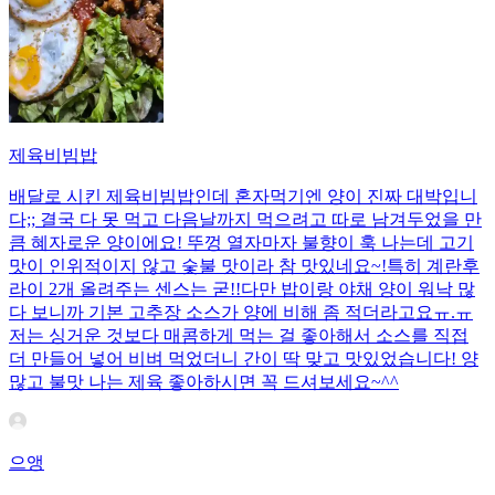
제육비빔밥
배달로 시킨 제육비빔밥인데 혼자먹기엔 양이 진짜 대박입니
다;; 결국 다 못 먹고 다음날까지 먹으려고 따로 남겨두었을 만
큼 혜자로운 양이에요! 뚜껑 열자마자 불향이 훅 나는데 고기
맛이 인위적이지 않고 숯불 맛이라 참 맛있네요~!특히 계란후
라이 2개 올려주는 센스는 굳!! ​다만 밥이랑 야채 양이 워낙 많
다 보니까 기본 고추장 소스가 양에 비해 좀 적더라고요ㅠ.ㅠ
저는 싱거운 것보다 매콤하게 먹는 걸 좋아해서 소스를 직접
더 만들어 넣어 비벼 먹었더니 간이 딱 맞고 맛있었습니다! 양
많고 불맛 나는 제육 좋아하시면 꼭 드셔보세요~^^
으앵