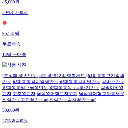
45,000
원
29
%
31,900
원
957
적립
무료배송
14
명
구매중
[조정애 명인만두] 6호 명인12종 행복세트 (얇피통통고기잎새
만두,얇피통통김치잎새만두,얇피통통갈비맛만두,감바스만두,
얇피통통얼큰짬뽕만두,얇피통통녹두시래기만두,김말이맛왕
교자,고추왕교자,딤섬왕어혈교자고기,딤섬왕어혈교자통새우,
진심만두고기떡만두국,진심만두김치떡만두국)
50,000
원
27
%
36,400
원