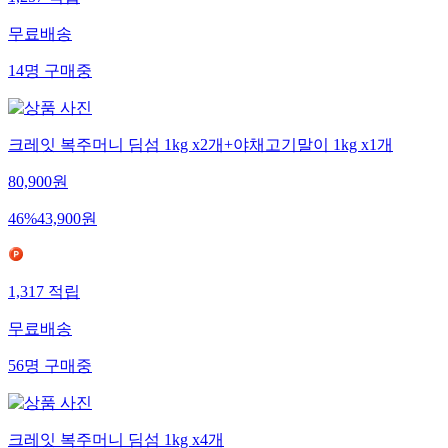
무료배송
14
명
구매중
크레잇 복주머니 딤섬 1kg x2개+야채고기말이 1kg x1개
80,900
원
46
%
43,900
원
1,317
적립
무료배송
56
명
구매중
크레잇 복주머니 딤섬 1kg x4개