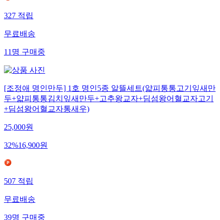
327
적립
무료배송
11
명
구매중
[조정애 명인만두] 1호 명인5종 알뜰세트(얇피통통고기잎새만
두+얇피통통김치잎새만두+고추왕교자+딤섬왕어혈교자고기
+딤섬왕어혈교자통새우)
25,000
원
32
%
16,900
원
507
적립
무료배송
39
명
구매중