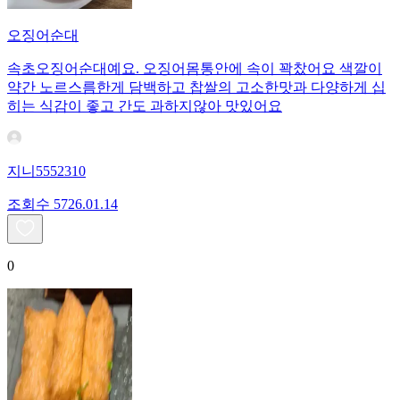
오징어순대
속초오징어순대예요. 오징어몸통안에 속이 꽉찼어요 색깔이
약간 노르스름한게 담백하고 찹쌀의 고소한맛과 다양하게 십
히는 식감이 좋고 간도 과하지않아 맛있어요
지니5552310
조회수
57
26.01.14
0