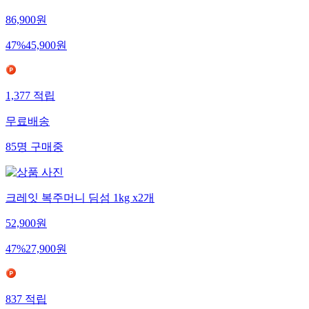
86,900
원
47
%
45,900
원
1,377
적립
무료배송
85
명
구매중
크레잇 복주머니 딤섬 1kg x2개
52,900
원
47
%
27,900
원
837
적립