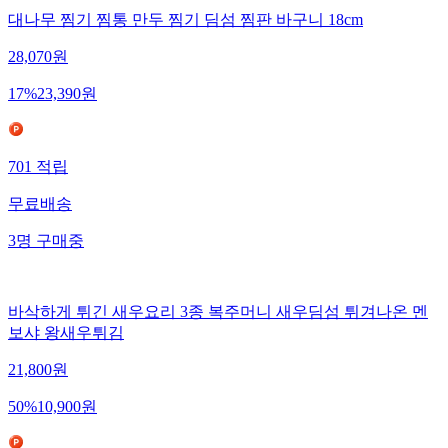
대나무 찜기 찜통 만두 찜기 딤섬 찜판 바구니 18cm
28,070
원
17
%
23,390
원
701
적립
무료배송
3
명
구매중
바삭하게 튀긴 새우요리 3종 복주머니 새우딤섬 튀겨나온 멘
보샤 왕새우튀김
21,800
원
50
%
10,900
원