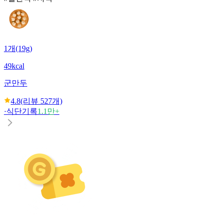
1개(19g)
49kcal
군만두
4.8
(리뷰
527
개)
·
식단기록
1.1만+