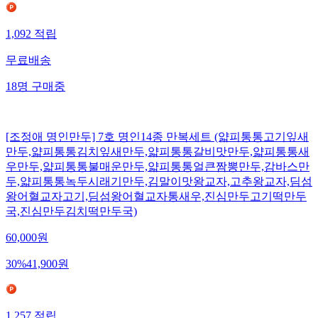
1,092
적립
무료배송
18
명
구매중
[조정애 명인만두] 7호 명인14종 만복세트 (얇피통통고기잎새
만두,얇피통통김치잎새만두,얇피통통갈비맛만두,얇피통통새
우만두,얇피통통불매운만두,얇피통통얼큰짬뽕만두,감바스만
두,얇피통통녹두시래기만두,김말이맛왕교자,고추왕교자,딤섬
왕어혈교자고기,딤섬왕어혈교자통새우,진심만두고기떡만두
국,진심만두김치떡만두국)
60,000
원
30
%
41,900
원
1,257
적립