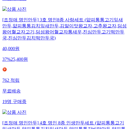
[조정애 명인만두] 3호 명인8종 사랑세트 (얇피통통고기잎새
만두,얇피통통김치잎새만두,김말이맛왕교자,고추왕교자,딤섬
왕어혈교자고기,딤섬왕어혈교자통새우,진심만두고기떡만두
국,진심만두김치떡만두국)
40,000
원
37
%
25,400
원
762
적립
무료배송
19
명
구매중
[조정애 명인만두] 4호 명인 8종 인생만두세트 (얇피통통고기