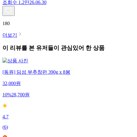
조회수
1.2만
26.06.30
180
더보기
이 리뷰를 본 유저들이 관심있어 한 상품
[동원] 딤섬 부추창펀 390g x 8봉
32,000
원
10
%
28,700
원
4.7
(
6
)