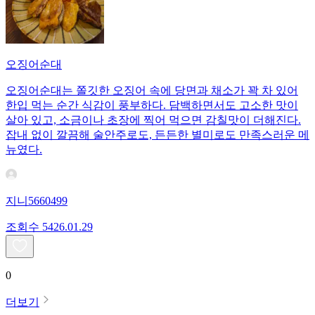
오징어순대
오징어순대는 쫄깃한 오징어 속에 당면과 채소가 꽉 차 있어
한입 먹는 순간 식감이 풍부하다. 담백하면서도 고소한 맛이
살아 있고, 소금이나 초장에 찍어 먹으면 감칠맛이 더해진다.
잡내 없이 깔끔해 술안주로도, 든든한 별미로도 만족스러운 메
뉴였다.
지니5660499
조회수
54
26.01.29
0
더보기