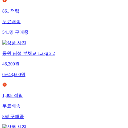
861
적립
무료배송
541
명
구매중
동원 딤섬 부채교 1.2kg x 2
46,200
원
6
%
43,600
원
1,308
적립
무료배송
8
명
구매중