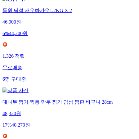
동원 딤섬 새우하가우1.2KG X 2
46,900
원
6
%
44,200
원
1,326
적립
무료배송
6
명
구매중
대나무 찜기 찜통 만두 찜기 딤섬 찜판 바구니 28cm
48,320
원
17
%
40,270
원