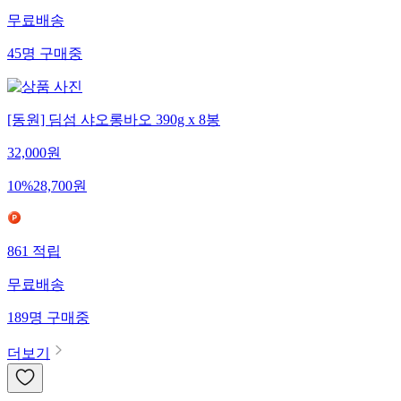
무료배송
45
명
구매중
[동원] 딤섬 샤오롱바오 390g x 8봉
32,000
원
10
%
28,700
원
861
적립
무료배송
189
명
구매중
더보기