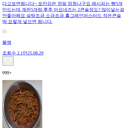
다고보면됩니다~ 포만감은 정말 엄청나구요 레시피는 빵5개
만드는데 계란5개랑 후추 마요네즈는 2큰술정도? 많이넣는걸
안좋아해요 설탕조금 소금조금 홀그레인머스터드 작은큰술
딱 요렇게 넣으면 됩니다.
똘맹
조회수
2.1만
25.08.29
999+