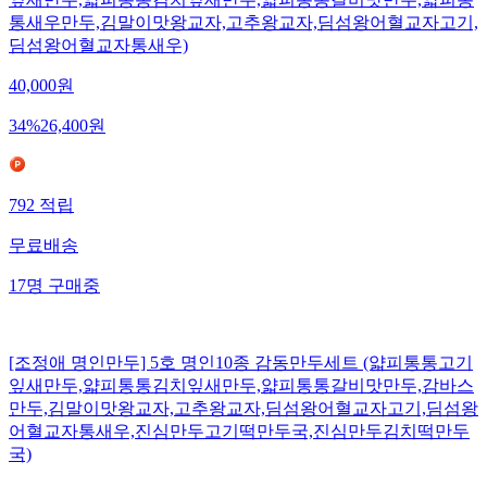
잎새만두,얇피통통김치잎새만두,얇피통통갈비맛만두,얇피통
통새우만두,김말이맛왕교자,고추왕교자,딤섬왕어혈교자고기,
딤섬왕어혈교자통새우)
40,000
원
34
%
26,400
원
792
적립
무료배송
17
명
구매중
[조정애 명인만두] 5호 명인10종 감동만두세트 (얇피통통고기
잎새만두,얇피통통김치잎새만두,얇피통통갈비맛만두,감바스
만두,김말이맛왕교자,고추왕교자,딤섬왕어혈교자고기,딤섬왕
어혈교자통새우,진심만두고기떡만두국,진심만두김치떡만두
국)