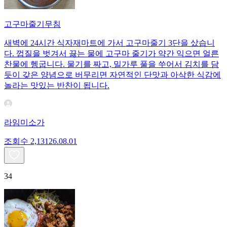
고구마줄기무침
새벽에 24시간 식자재마트에 가서 고구마줄기 3단을 샀습니
다. 껍질을 벗겨서 끓는 물에 고구마 줄기가 약간 익으면 얼른
찬물에 헹굽니다. 물기를 짜고, 밀가루 풀을 쑤어서 김치를 담
듯이 갖은 양념으로 버무리면 자연적인 단맛과 아삭한 식감에
놀라는 맛있는 반찬이 됩니다.
라임미소가
조회수
2,131
26.08.01
34