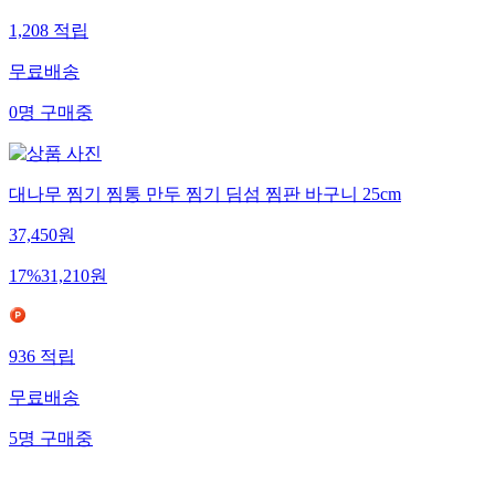
1,208
적립
무료배송
0
명
구매중
대나무 찜기 찜통 만두 찜기 딤섬 찜판 바구니 25cm
37,450
원
17
%
31,210
원
936
적립
무료배송
5
명
구매중