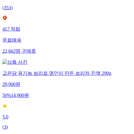
(
353
)
417
적립
무료배송
22,662
명
구매중
고은담 유기농 보리로 명인이 만든 보리차 진액 290g
29,900
원
50
%
14,900
원
5.0
(
3
)