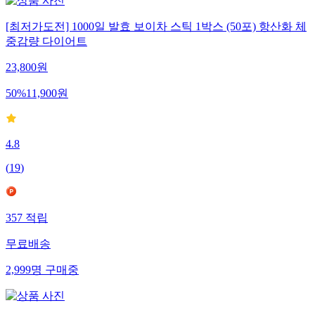
[최저가도전] 1000일 발효 보이차 스틱 1박스 (50포) 항산화 체
중감량 다이어트
23,800
원
50
%
11,900
원
4.8
(
19
)
357
적립
무료배송
2,999
명
구매중