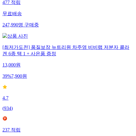
477
적립
무료배송
247,990
명
구매중
[최저가도전] 품질보장 뉴트리원 차주영 비비랩 저분자 콜라
겐 6종 택 1 + 사은품 증정
13,000
원
39
%
7,900
원
4.7
(
934
)
237
적립