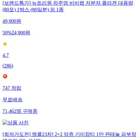
[브랜드특가] 뉴트리원 차주영 비비랩 저분자 콜라겐 대용량
(80포) 1박스 (80일분) 외 1종
49,900
원
50
%
24,900
원
4.7
(
286
)
747
적립
무료배송
71,462
명
구매중
[최저가도전] 앵콜23차! 2+2 앙쥬 기미잡티 1만 판테놀 피부장