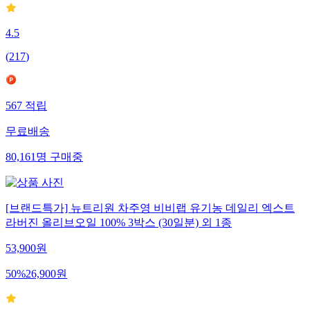
4.5
(
217
)
567
적립
무료배송
80,161
명
구매중
[브랜드특가] 뉴트리원 차주영 비비랩 유기농 데일리 엑스트
라버진 올리브오일 100% 3박스 (30일분) 외 1종
53,900
원
50
%
26,900
원