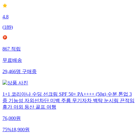
4.8
(
189
)
867
적립
무료배송
29,466
명
구매중
1+1 코리아나 수딩 선크림 SPF 50+ PA++++ (50g) 수분 톤업 3
중 기능성 자외선차단 미백 주름 무기자차 백탁 눈시림 끈적임
휴가 야외 등산 골프 여행
76,000
원
75
%
18,900
원