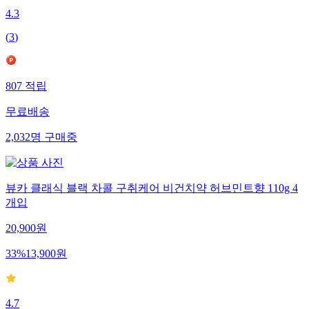
4.3
(
3
)
807
적립
무료배송
2,032
명
구매중
뷰카 클래식 블랙 차콜 구취케어 비건치약 허브민트향 110g 4
개입
20,900
원
33
%
13,900
원
4.7