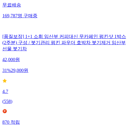
무료배송
169,787
명
구매중
[품질보장] 1+1 소휘 임산부 커피대신 무카페인 펌킨샷 1박스
(2주분) 구성 / 붓기관리 펌킨 파우더 호박차 붓기제거 임산부
선물 붓기차
42,000
원
31
%
29,000
원
4.7
(
558
)
870
적립