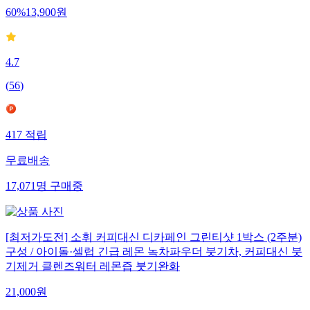
60
%
13,900
원
4.7
(
56
)
417
적립
무료배송
17,071
명
구매중
[최저가도전] 소휘 커피대신 디카페인 그린티샷 1박스 (2주분)
구성 / 아이돌·셀럽 긴급 레몬 녹차파우더 붓기차, 커피대신 붓
기제거 클렌즈워터 레몬즙 붓기완화
21,000
원