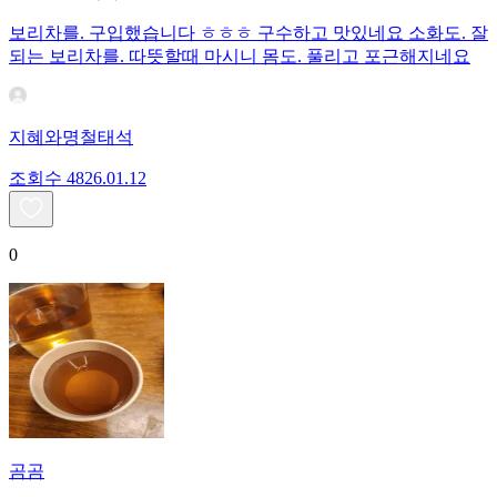
보리차를. 구입했습니다 ㅎㅎㅎ 구수하고 맛있네요 소화도. 잘
되는 보리차를. 따뜻할때 마시니 몸도. 풀리고 포근해지네요
지혜와명철태석
조회수
48
26.01.12
0
곰곰