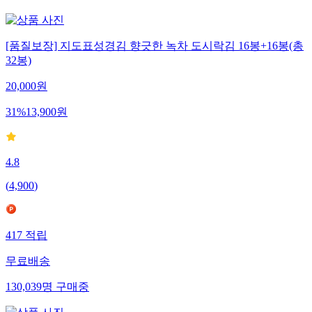
[품질보장] 지도표성경김 향긋한 녹차 도시락김 16봉+16봉(총
32봉)
20,000
원
31
%
13,900
원
4.8
(
4,900
)
417
적립
무료배송
130,039
명
구매중