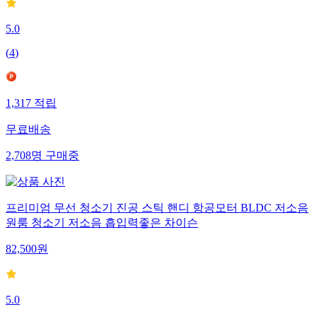
5.0
(
4
)
1,317
적립
무료배송
2,708
명
구매중
프리미엄 무선 청소기 진공 스틱 핸디 항공모터 BLDC 저소음
원룸 청소기 저소음 흡입력좋은 차이슨
82,500
원
5.0