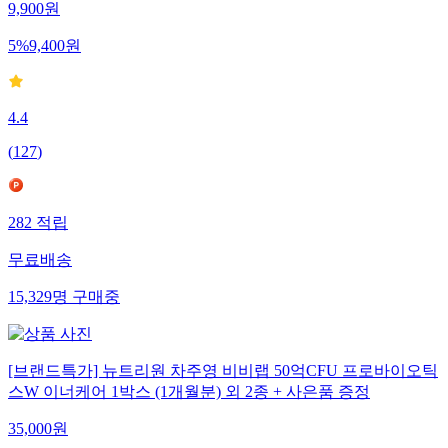
9,900
원
5
%
9,400
원
4.4
(
127
)
282
적립
무료배송
15,329
명
구매중
[브랜드특가] 뉴트리원 차주영 비비랩 50억CFU 프로바이오틱
스W 이너케어 1박스 (1개월분) 외 2종 + 사은품 증정
35,000
원