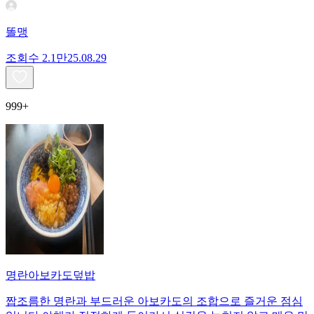
똘맹
조회수
2.1만
25.08.29
999+
명란아보카도덮밥
짭조름한 명란과 부드러운 아보카도의 조합으로 즐거운 점심