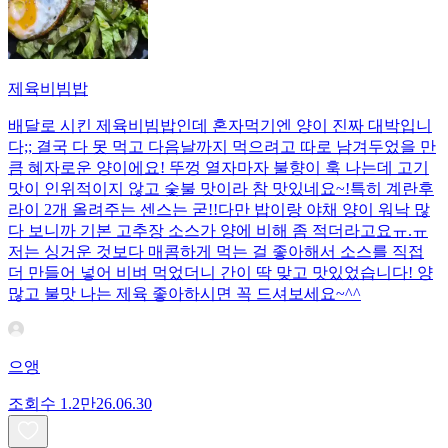
제육비빔밥
배달로 시킨 제육비빔밥인데 혼자먹기엔 양이 진짜 대박입니
다;; 결국 다 못 먹고 다음날까지 먹으려고 따로 남겨두었을 만
큼 혜자로운 양이에요! 뚜껑 열자마자 불향이 훅 나는데 고기
맛이 인위적이지 않고 숯불 맛이라 참 맛있네요~!특히 계란후
라이 2개 올려주는 센스는 굳!! ​다만 밥이랑 야채 양이 워낙 많
다 보니까 기본 고추장 소스가 양에 비해 좀 적더라고요ㅠ.ㅠ
저는 싱거운 것보다 매콤하게 먹는 걸 좋아해서 소스를 직접
더 만들어 넣어 비벼 먹었더니 간이 딱 맞고 맛있었습니다! 양
많고 불맛 나는 제육 좋아하시면 꼭 드셔보세요~^^
으앵
조회수
1.2만
26.06.30