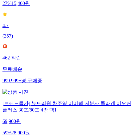
27
%
15,400
원
4.7
(
357
)
462
적립
무료배송
999,999+
명
구매중
[브랜드특가] 뉴트리원 차주영 비비랩 저분자 콜라겐 비오틴
플러스 30포/80포 4종 택1
69,900
원
59
%
28,900
원