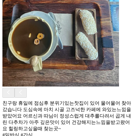
친구랑 휴일에 점심후 분위기있는찻집이 있어 물어물어 찾아
갔습니다 도심속에 마치 시골 고즈넉한 카페에 와있는느낌을
받았어요 어르신과 따님이 정성스럽게 대추를다려서 곱게 내
린 다추차가 아주 깊은맛이 있어 건강해지는느낌을받고왔어
요 힐링하고싶을때 찾는곳~
#일반식 #간식