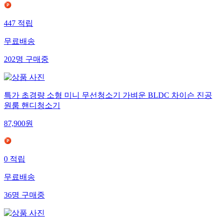
447
적립
무료배송
202
명
구매중
특가 초경량 소형 미니 무선청소기 가벼운 BLDC 차이슨 진공
원룸 핸디청소기
87,900
원
0
적립
무료배송
36
명
구매중