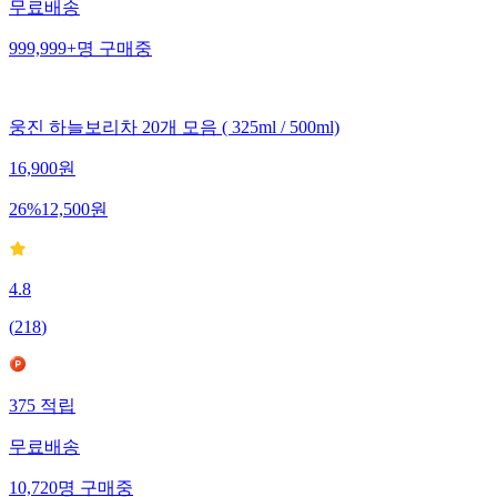
무료배송
999,999+
명
구매중
웅진 하늘보리차 20개 모음 ( 325ml / 500ml)
16,900
원
26
%
12,500
원
4.8
(
218
)
375
적립
무료배송
10,720
명
구매중