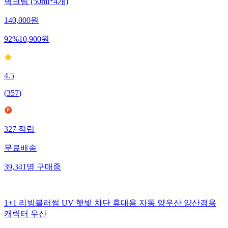
벽크림 (50ml*4개)
140,000
원
92
%
10,900
원
4.5
(
357
)
327
적립
무료배송
39,341
명
구매중
1+1 리빙블러썸 UV 햇빛 차단 휴대용 자동 양우산 양산겸용
캐릭터 우산