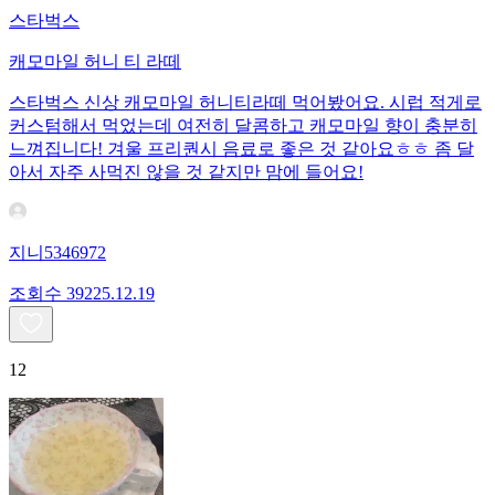
스타벅스
캐모마일 허니 티 라떼
스타벅스 신상 캐모마일 허니티라떼 먹어봤어요. 시럽 적게로
커스텀해서 먹었는데 여전히 달콤하고 캐모마일 향이 충분히
느껴집니다! 겨울 프리퀀시 음료로 좋은 것 같아요ㅎㅎ 좀 달
아서 자주 사먹진 않을 것 같지만 맘에 들어요!
지니5346972
조회수
392
25.12.19
12