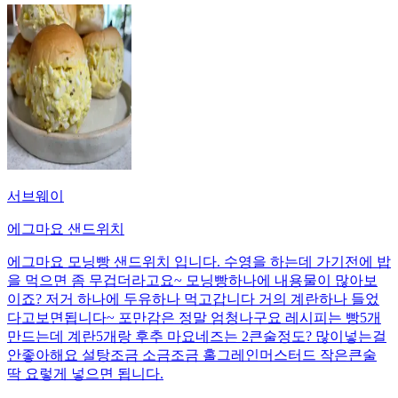
서브웨이
에그마요 샌드위치
에그마요 모닝빵 샌드위치 입니다. 수영을 하는데 가기전에 밥
을 먹으면 좀 무겁더라고요~ 모닝빵하나에 내용물이 많아보
이죠? 저거 하나에 두유하나 먹고갑니다 거의 계란하나 들었
다고보면됩니다~ 포만감은 정말 엄청나구요 레시피는 빵5개
만드는데 계란5개랑 후추 마요네즈는 2큰술정도? 많이넣는걸
안좋아해요 설탕조금 소금조금 홀그레인머스터드 작은큰술
딱 요렇게 넣으면 됩니다.