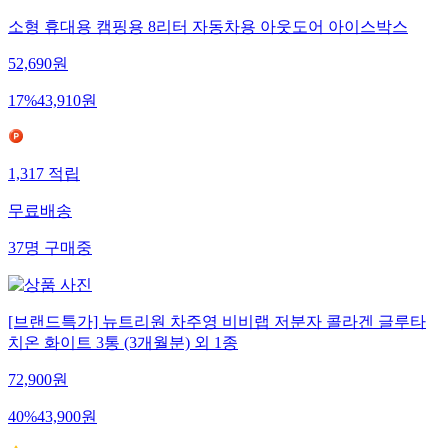
소형 휴대용 캠핑용 8리터 자동차용 아웃도어 아이스박스
52,690
원
17
%
43,910
원
1,317
적립
무료배송
37
명
구매중
[브랜드특가] 뉴트리원 차주영 비비랩 저분자 콜라겐 글루타
치온 화이트 3통 (3개월분) 외 1종
72,900
원
40
%
43,900
원