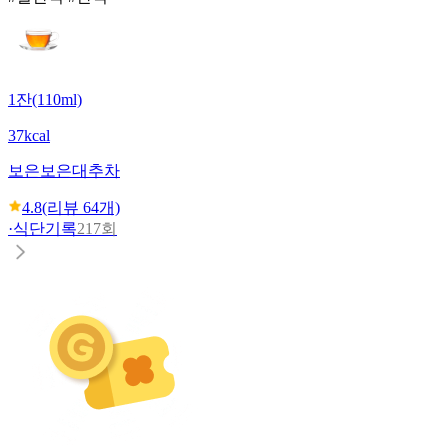
1잔(110ml)
37kcal
보은
보은대추차
4.8
(리뷰
64
개)
·
식단기록
217회