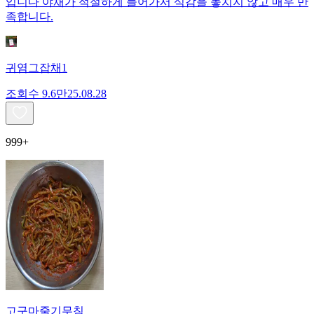
입니다 야채가 적절하게 들어가서 식감을 놓치지 않고 매우 만
족합니다.
귀염그잡채1
조회수
9.6만
25.08.28
999+
고구마줄기무침