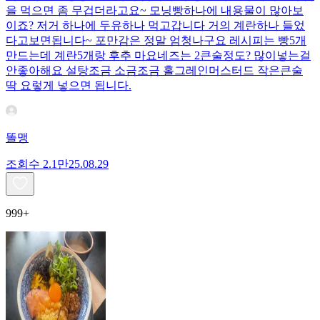
을 먹으면 좀 무겁더라고요~ 모닝빵하나에 내용물이 많아보
이죠? 저거 하나에 두유하나 먹고갑니다 거의 계란하나 들었
다고보면됩니다~ 포만감은 정말 엄청나구요 레시피는 빵5개
만드는데 계란5개랑 후추 마요네즈는 2큰술정도? 많이넣는걸
안좋아해요 설탕조금 소금조금 홀그레인머스터드 작은큰술
딱 요렇게 넣으면 됩니다.
똘맹
조회수
2.1만
25.08.29
999+