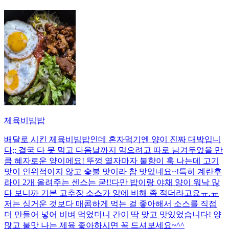
제육비빔밥
배달로 시킨 제육비빔밥인데 혼자먹기엔 양이 진짜 대박입니
다;; 결국 다 못 먹고 다음날까지 먹으려고 따로 남겨두었을 만
큼 혜자로운 양이에요! 뚜껑 열자마자 불향이 훅 나는데 고기
맛이 인위적이지 않고 숯불 맛이라 참 맛있네요~!특히 계란후
라이 2개 올려주는 센스는 굳!! ​다만 밥이랑 야채 양이 워낙 많
다 보니까 기본 고추장 소스가 양에 비해 좀 적더라고요ㅠ.ㅠ
저는 싱거운 것보다 매콤하게 먹는 걸 좋아해서 소스를 직접
더 만들어 넣어 비벼 먹었더니 간이 딱 맞고 맛있었습니다! 양
많고 불맛 나는 제육 좋아하시면 꼭 드셔보세요~^^