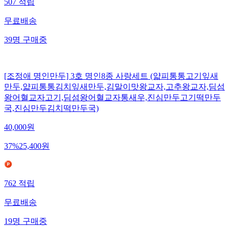
507
적립
무료배송
39
명
구매중
[조정애 명인만두] 3호 명인8종 사랑세트 (얇피통통고기잎새
만두,얇피통통김치잎새만두,김말이맛왕교자,고추왕교자,딤섬
왕어혈교자고기,딤섬왕어혈교자통새우,진심만두고기떡만두
국,진심만두김치떡만두국)
40,000
원
37
%
25,400
원
762
적립
무료배송
19
명
구매중