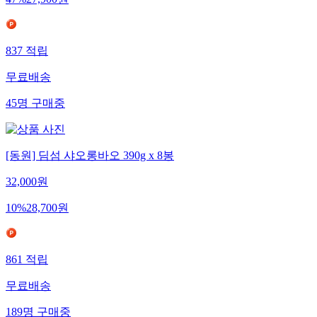
47
%
27,900
원
837
적립
무료배송
45
명
구매중
[동원] 딤섬 샤오롱바오 390g x 8봉
32,000
원
10
%
28,700
원
861
적립
무료배송
189
명
구매중