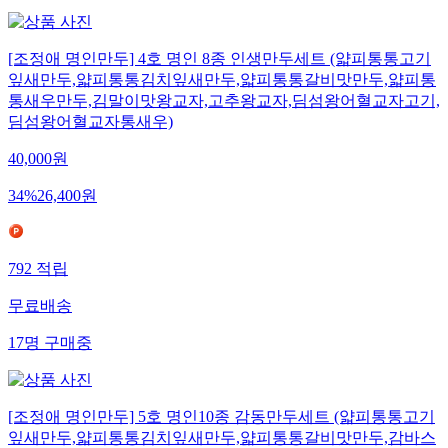
[조정애 명인만두] 4호 명인 8종 인생만두세트 (얇피통통고기
잎새만두,얇피통통김치잎새만두,얇피통통갈비맛만두,얇피통
통새우만두,김말이맛왕교자,고추왕교자,딤섬왕어혈교자고기,
딤섬왕어혈교자통새우)
40,000
원
34
%
26,400
원
792
적립
무료배송
17
명
구매중
[조정애 명인만두] 5호 명인10종 감동만두세트 (얇피통통고기
잎새만두,얇피통통김치잎새만두,얇피통통갈비맛만두,감바스