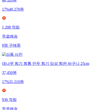
48,320
원
17
%
40,270
원
1,208
적립
무료배송
0
명
구매중
대나무 찜기 찜통 만두 찜기 딤섬 찜판 바구니 25cm
37,450
원
17
%
31,210
원
936
적립
무료배송