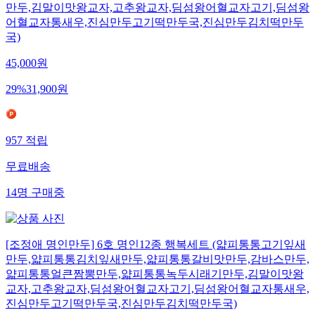
만두,김말이맛왕교자,고추왕교자,딤섬왕어혈교자고기,딤섬왕
어혈교자통새우,진심만두고기떡만두국,진심만두김치떡만두
국)
45,000
원
29
%
31,900
원
957
적립
무료배송
14
명
구매중
[조정애 명인만두] 6호 명인12종 행복세트 (얇피통통고기잎새
만두,얇피통통김치잎새만두,얇피통통갈비맛만두,감바스만두,
얇피통통얼큰짬뽕만두,얇피통통녹두시래기만두,김말이맛왕
교자,고추왕교자,딤섬왕어혈교자고기,딤섬왕어혈교자통새우,
진심만두고기떡만두국,진심만두김치떡만두국)