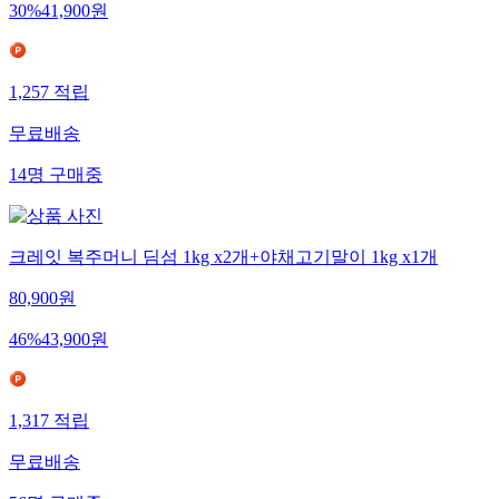
30
%
41,900
원
1,257
적립
무료배송
14
명
구매중
크레잇 복주머니 딤섬 1kg x2개+야채고기말이 1kg x1개
80,900
원
46
%
43,900
원
1,317
적립
무료배송