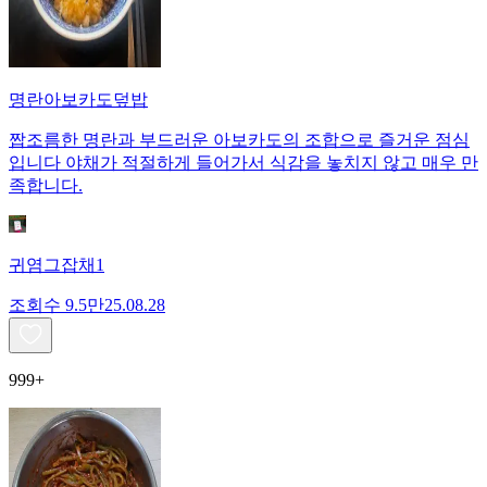
명란아보카도덮밥
짭조름한 명란과 부드러운 아보카도의 조합으로 즐거운 점심
입니다 야채가 적절하게 들어가서 식감을 놓치지 않고 매우 만
족합니다.
귀염그잡채1
조회수
9.5만
25.08.28
999+