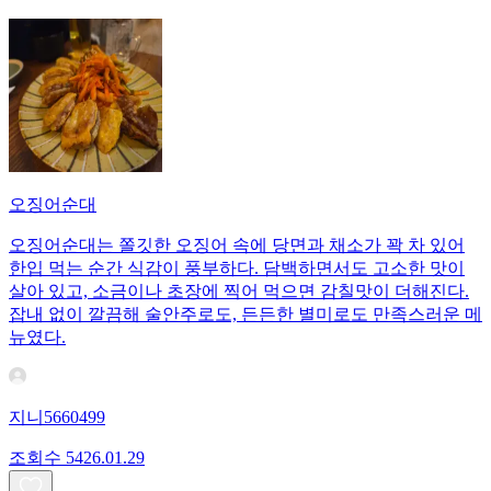
오징어순대
오징어순대는 쫄깃한 오징어 속에 당면과 채소가 꽉 차 있어
한입 먹는 순간 식감이 풍부하다. 담백하면서도 고소한 맛이
살아 있고, 소금이나 초장에 찍어 먹으면 감칠맛이 더해진다.
잡내 없이 깔끔해 술안주로도, 든든한 별미로도 만족스러운 메
뉴였다.
지니5660499
조회수
54
26.01.29