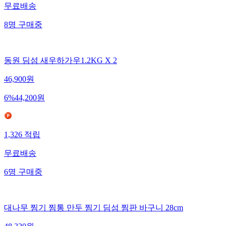
무료배송
8
명
구매중
동원 딤섬 새우하가우1.2KG X 2
46,900
원
6
%
44,200
원
1,326
적립
무료배송
6
명
구매중
대나무 찜기 찜통 만두 찜기 딤섬 찜판 바구니 28cm