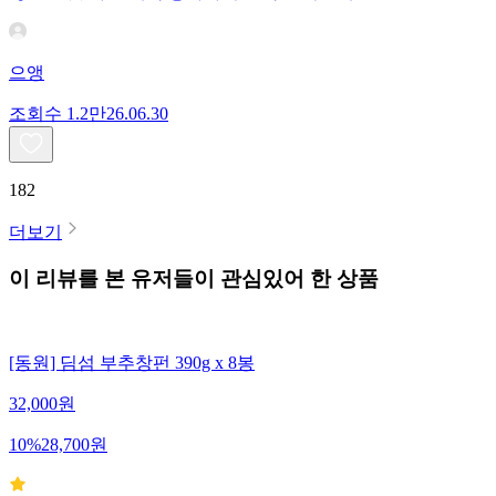
으앵
조회수
1.2만
26.06.30
182
더보기
이 리뷰를 본 유저들이 관심있어 한 상품
[동원] 딤섬 부추창펀 390g x 8봉
32,000
원
10
%
28,700
원