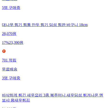
5
명
구매중
대나무 찜기 찜통 만두 찜기 딤섬 찜판 바구니 18cm
28,070
원
17
%
23,390
원
701
적립
무료배송
3
명
구매중
바삭하게 튀긴 새우요리 3종 복주머니 새우딤섬 튀겨나온 멘
보샤 왕새우튀김