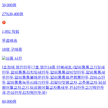
50,000
원
27
%
36,400
원
1,092
적립
무료배송
18
명
구매중
[조정애 명인만두] 7호 명인14종 만복세트 (얇피통통고기잎새
만두,얇피통통김치잎새만두,얇피통통갈비맛만두,얇피통통새
우만두,얇피통통불매운만두,얇피통통얼큰짬뽕만두,감바스만
두,얇피통통녹두시래기만두,김말이맛왕교자,고추왕교자,딤섬
왕어혈교자고기,딤섬왕어혈교자통새우,진심만두고기떡만두
국,진심만두김치떡만두국)
60,000
원