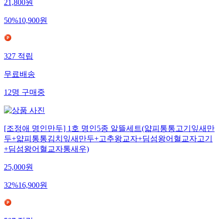
21,800
원
50
%
10,900
원
327
적립
무료배송
12
명
구매중
[조정애 명인만두] 1호 명인5종 알뜰세트(얇피통통고기잎새만
두+얇피통통김치잎새만두+고추왕교자+딤섬왕어혈교자고기
+딤섬왕어혈교자통새우)
25,000
원
32
%
16,900
원