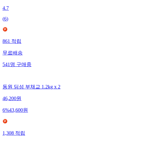
4.7
(
6
)
861
적립
무료배송
541
명
구매중
동원 딤섬 부채교 1.2kg x 2
46,200
원
6
%
43,600
원
1,308
적립