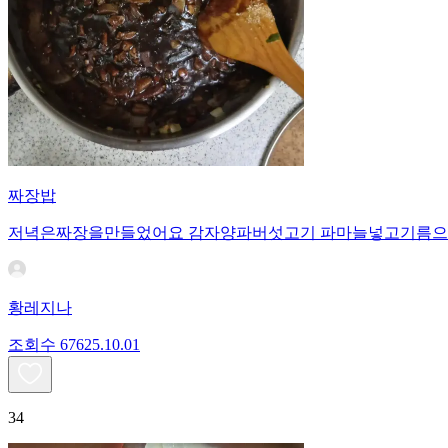
짜장밥
저녁은짜장을만들었어요 감자양파버섯고기 파마늘넣고기름으
황레지나
조회수
676
25.10.01
34