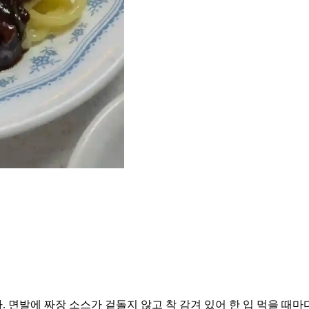
 면발에 짜장 소스가 겉돌지 않고 착 감겨 있어 한 입 먹을 때마