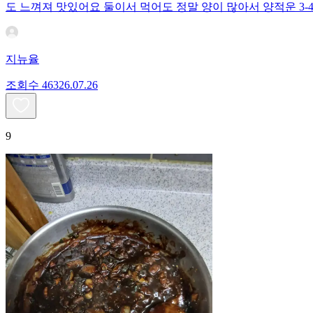
도 느껴져 맛있어요 둘이서 먹어도 정말 양이 많아서 양적운 3
지뉴율
조회수
463
26.07.26
9