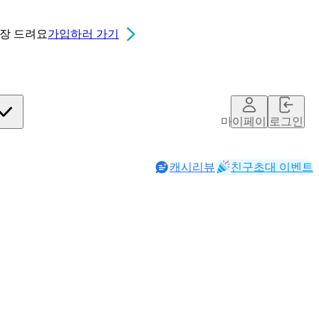
0장
드려요
가입하러 가기
마이페이지
로그인
캐시리뷰
친구초대 이벤트