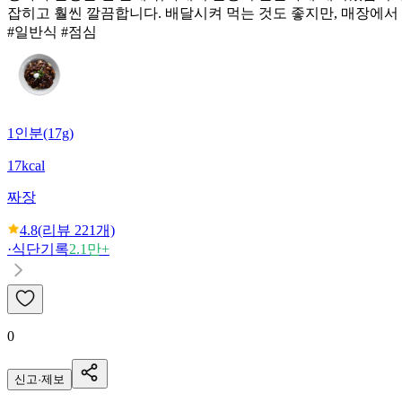
잡히고 훨씬 깔끔합니다. 배달시켜 먹는 것도 좋지만, 매장에서 
#일반식 #점심
1인분(17g)
17kcal
짜장
4.8
(리뷰
221
개)
·
식단기록
2.1만+
0
신고·제보