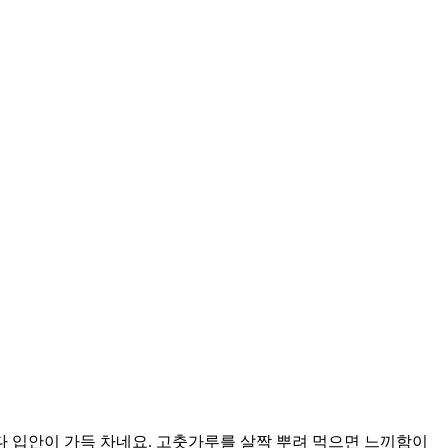
다 입안이 가득 차네요. 고춧가루를 살짝 뿌려 먹으면 느끼함이