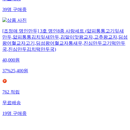
무료배송
39
명
구매중
[조정애 명인만두] 3호 명인8종 사랑세트 (얇피통통고기잎새
만두,얇피통통김치잎새만두,김말이맛왕교자,고추왕교자,딤섬
왕어혈교자고기,딤섬왕어혈교자통새우,진심만두고기떡만두
국,진심만두김치떡만두국)
40,000
원
37
%
25,400
원
762
적립
무료배송
19
명
구매중