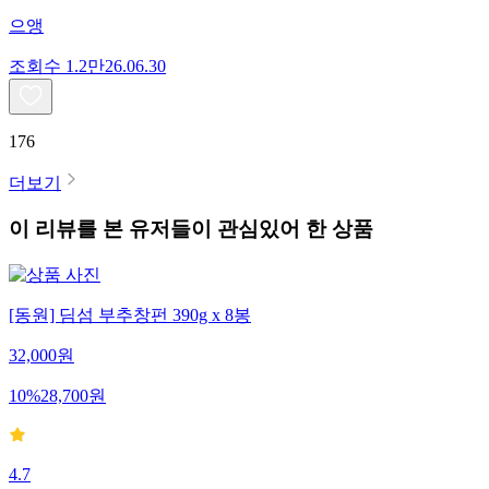
으앵
조회수
1.2만
26.06.30
176
더보기
이 리뷰를 본 유저들이 관심있어 한 상품
[동원] 딤섬 부추창펀 390g x 8봉
32,000
원
10
%
28,700
원
4.7