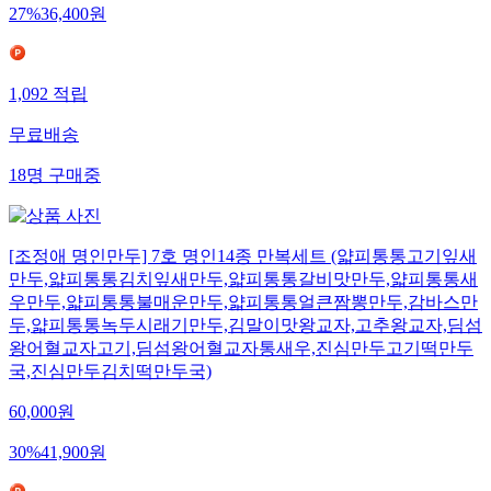
27
%
36,400
원
1,092
적립
무료배송
18
명
구매중
[조정애 명인만두] 7호 명인14종 만복세트 (얇피통통고기잎새
만두,얇피통통김치잎새만두,얇피통통갈비맛만두,얇피통통새
우만두,얇피통통불매운만두,얇피통통얼큰짬뽕만두,감바스만
두,얇피통통녹두시래기만두,김말이맛왕교자,고추왕교자,딤섬
왕어혈교자고기,딤섬왕어혈교자통새우,진심만두고기떡만두
국,진심만두김치떡만두국)
60,000
원
30
%
41,900
원