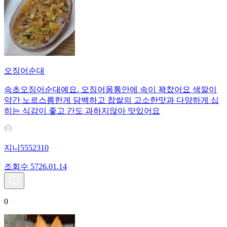
오징어순대
속초오징어순대예요. 오징어몸통안에 속이 꽉찼어요 색깔이
약간 노르스름한게 담백하고 찹쌀의 고소한맛과 다양하게 십
히는 식감이 좋고 간도 과하지않아 맛있어요
지니5552310
조회수
57
26.01.14
0