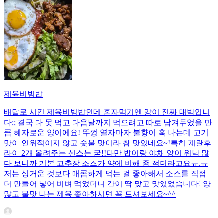
제육비빔밥
배달로 시킨 제육비빔밥인데 혼자먹기엔 양이 진짜 대박입니
다;; 결국 다 못 먹고 다음날까지 먹으려고 따로 남겨두었을 만
큼 혜자로운 양이에요! 뚜껑 열자마자 불향이 훅 나는데 고기
맛이 인위적이지 않고 숯불 맛이라 참 맛있네요~!특히 계란후
라이 2개 올려주는 센스는 굳!! ​다만 밥이랑 야채 양이 워낙 많
다 보니까 기본 고추장 소스가 양에 비해 좀 적더라고요ㅠ.ㅠ
저는 싱거운 것보다 매콤하게 먹는 걸 좋아해서 소스를 직접
더 만들어 넣어 비벼 먹었더니 간이 딱 맞고 맛있었습니다! 양
많고 불맛 나는 제육 좋아하시면 꼭 드셔보세요~^^