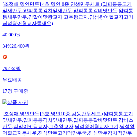
[조정애 명인만두] 4호 명인 8종 인생만두세트 (얇피통통고기
잎새만두,얇피통통김치잎새만두,얇피통통갈비맛만두,얇피통
통새우만두,김말이맛왕교자,고추왕교자,딤섬왕어혈교자고기,
딤섬왕어혈교자통새우)
40,000
원
34
%
26,400
원
792
적립
무료배송
17
명
구매중
[조정애 명인만두] 5호 명인10종 감동만두세트 (얇피통통고기
잎새만두,얇피통통김치잎새만두,얇피통통갈비맛만두,감바스
만두,김말이맛왕교자,고추왕교자,딤섬왕어혈교자고기,딤섬왕
어혈교자통새우,진심만두고기떡만두국,진심만두김치떡만두