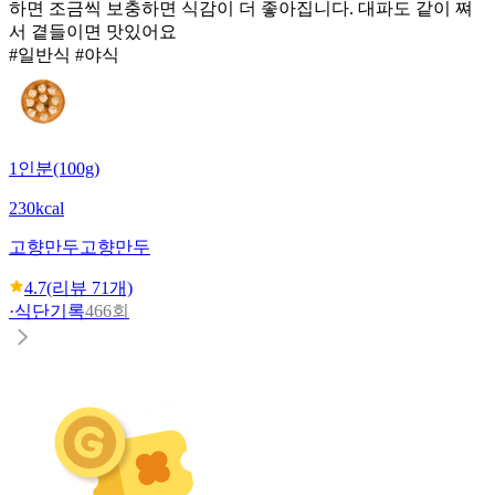
하면 조금씩 보충하면 식감이 더 좋아집니다. 대파도 같이 쪄
서 곁들이면 맛있어요
#일반식 #야식
1인분(100g)
230kcal
고향만두
고향만두
4.7
(리뷰
71
개)
·
식단기록
466회