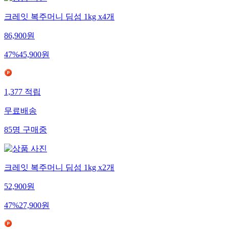
크레잇 복주머니 딤섬 1kg x4개
86,900
원
47
%
45,900
원
1,377
적립
무료배송
85
명
구매중
크레잇 복주머니 딤섬 1kg x2개
52,900
원
47
%
27,900
원