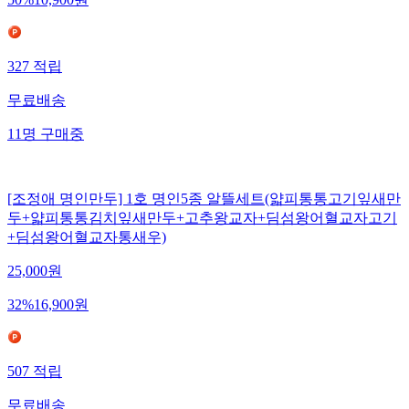
50
%
10,900
원
327
적립
무료배송
11
명
구매중
[조정애 명인만두] 1호 명인5종 알뜰세트(얇피통통고기잎새만
두+얇피통통김치잎새만두+고추왕교자+딤섬왕어혈교자고기
+딤섬왕어혈교자통새우)
25,000
원
32
%
16,900
원
507
적립