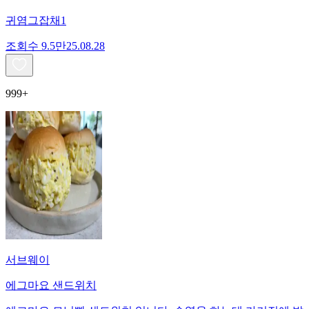
귀염그잡채1
조회수
9.5만
25.08.28
999+
서브웨이
에그마요 샌드위치