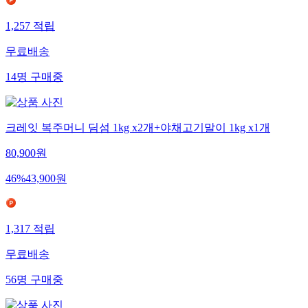
1,257
적립
무료배송
14
명
구매중
크레잇 복주머니 딤섬 1kg x2개+야채고기말이 1kg x1개
80,900
원
46
%
43,900
원
1,317
적립
무료배송
56
명
구매중