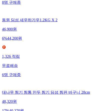
8
명
구매중
동원 딤섬 새우하가우1.2KG X 2
46,900
원
6
%
44,200
원
1,326
적립
무료배송
6
명
구매중
대나무 찜기 찜통 만두 찜기 딤섬 찜판 바구니 28cm
48,320
원
17
%
40,270
원