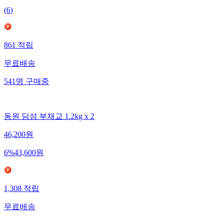
(
6
)
861
적립
무료배송
541
명
구매중
동원 딤섬 부채교 1.2kg x 2
46,200
원
6
%
43,600
원
1,308
적립
무료배송