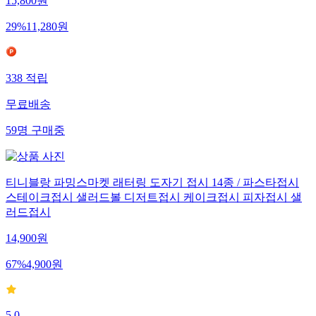
15,800
원
29
%
11,280
원
338
적립
무료배송
59
명
구매중
티니블랑 파밍스마켓 래터링 도자기 접시 14종 / 파스타접시
스테이크접시 샐러드볼 디저트접시 케이크접시 피자접시 샐
러드접시
14,900
원
67
%
4,900
원
5.0