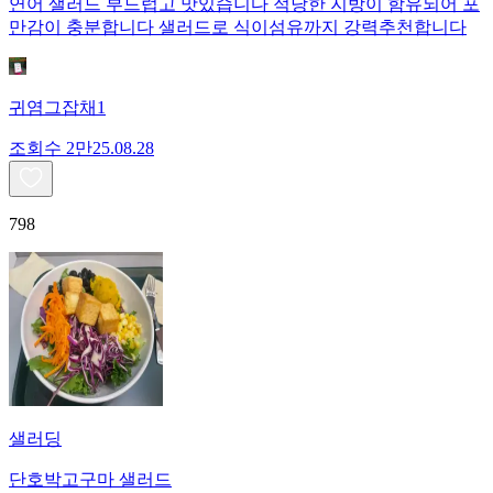
연어 샐러드 부드럽고 맛있습니다 적당한 지방이 함유되어 포
만감이 충분합니다 샐러드로 식이섬유까지 강력추천합니다
귀염그잡채1
조회수
2만
25.08.28
798
샐러딩
단호박고구마 샐러드