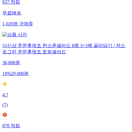
837
적립
무료배송
1,026
명
구매중
다신샵 주문후제조 한스푼샐러드 8종 3+3팩 골라담기 / 저스
트그린 주문후제조 토핑샐러드
36,000
원
19
%
29,000
원
4.7
(
7
)
870
적립