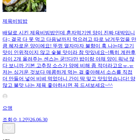
제육비빔밥
배달로 시킨 제육비빔밥인데 혼자먹기엔 양이 진짜 대박입니
다;; 결국 다 못 먹고 다음날까지 먹으려고 따로 남겨두었을 만
큼 혜자로운 양이에요! 뚜껑 열자마자 불향이 훅 나는데 고기
맛이 인위적이지 않고 숯불 맛이라 참 맛있네요~!특히 계란후
라이 2개 올려주는 센스는 굳!! ​다만 밥이랑 야채 양이 워낙 많
다 보니까 기본 고추장 소스가 양에 비해 좀 적더라고요ㅠ.ㅠ
저는 싱거운 것보다 매콤하게 먹는 걸 좋아해서 소스를 직접
더 만들어 넣어 비벼 먹었더니 간이 딱 맞고 맛있었습니다! 양
많고 불맛 나는 제육 좋아하시면 꼭 드셔보세요~^^
으앵
조회수
1.2만
26.06.30