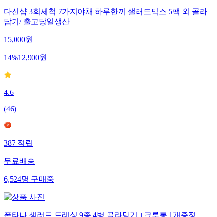
다신샵 3회세척 7가지야채 하루한끼 샐러드믹스 5팩 외 골라
담기/ 출고당일생산
15,000
원
14
%
12,900
원
4.6
(
46
)
387
적립
무료배송
6,524
명
구매중
폰타나 샐러드 드레싱 9종 4병 골라담기 +크루통 1개증정