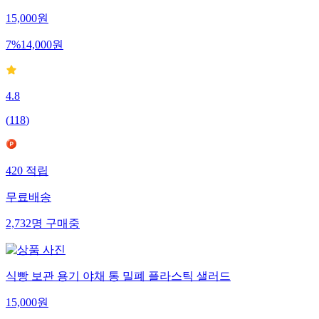
15,000
원
7
%
14,000
원
4.8
(
118
)
420
적립
무료배송
2,732
명
구매중
식빵 보관 용기 야채 통 밀폐 플라스틱 샐러드
15,000
원