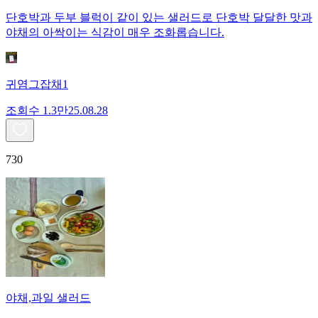
단호박과 두부 블럭이 같이 있는 샐러드로 단호박 달달한 맛과
야채의 아싹이는 식감이 매우 조화롭습니다.
귀염그잡채1
조회수
1.3만
25.08.28
730
야채,과일 샐러드