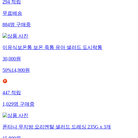
294
적립
무료배송
884
명
구매중
이유식보온통 보온 죽통 유아 샐러드 도시락통
30,000
원
50
%
14,900
원
447
적립
1,029
명
구매중
폰타나 무지방 오리엔탈 샐러드 드레싱 235G x 3개