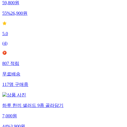
59,800
원
55
%
26,900
원
5.0
(
4
)
807
적립
무료배송
117
명
구매중
하루 한끼 샐러드 9종 골라담기
7,000
원
44
%
3,900
원