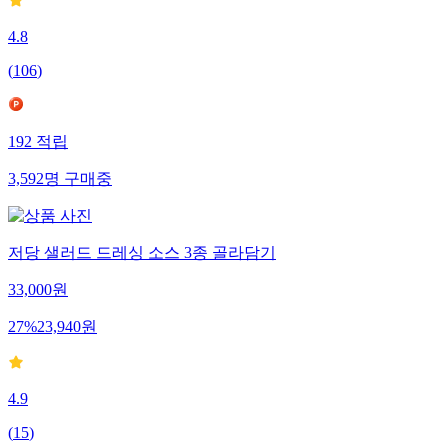
4.8
(
106
)
192
적립
3,592
명
구매중
저당 샐러드 드레싱 소스 3종 골라담기
33,000
원
27
%
23,940
원
4.9
(
15
)