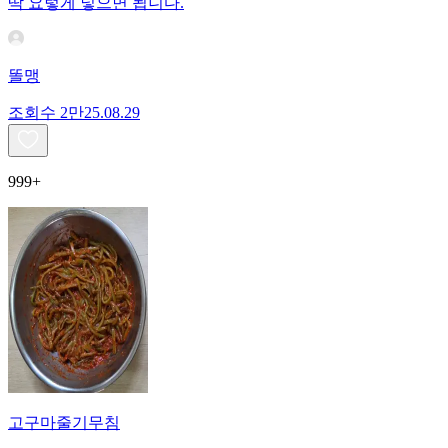
딱 요렇게 넣으면 됩니다.
똘맹
조회수
2만
25.08.29
999+
고구마줄기무침