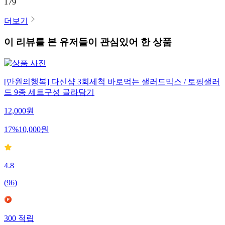
179
더보기
이 리뷰를 본 유저들이 관심있어 한 상품
[만원의행복] 다신샵 3회세척 바로먹는 샐러드믹스 / 토핑샐러
드 9종 세트구성 골라담기
12,000
원
17
%
10,000
원
4.8
(
96
)
300
적립