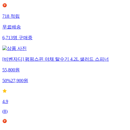
718
적립
무료배송
6,713
명
구매중
[비벤자디] 펌핑스핀 야채 탈수기 4.2L 샐러드 스피너
55,800
원
50
%
27,900
원
4.9
(
8
)