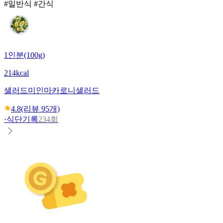
#일반식 #간식
1인분(100g)
214kcal
샐러드미인
마카로니샐러드
4.8
(리뷰
95
개)
·
식단기록
234회