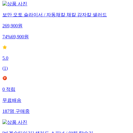
보만 오토 슬라이서 / 자동채칼 채칼 감자칼 샐러드
269,900
원
74
%
69,900
원
5.0
(
1
)
0
적립
무료배송
187
명
구매중