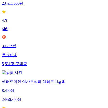
23
%
11,500
원
4.5
(
46
)
345
적립
무료배송
5,581
명
구매중
샐러드미인 살사후실리 샐러드 1kg 외
8,400
원
24
%
6,400
원