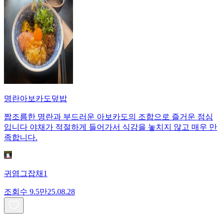
명란아보카도덮밥
짭조름한 명란과 부드러운 아보카도의 조합으로 즐거운 점심
입니다 야채가 적절하게 들어가서 식감을 놓치지 않고 매우 만
족합니다.
귀염그잡채1
조회수
9.5만
25.08.28