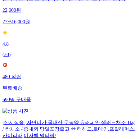
22,000
원
27
%
16,000
원
4.8
(
20
)
480
적립
무료배송
690
명
구매중
[산지직송] 자연미가 국내산 무농약 유러피안 샐러드채소 1kg
/ 쌈채소 4종내외 당일포장출고 /버터헤드,로메인,프릴레퍼스,
카이피라,이자벨 멀티립/