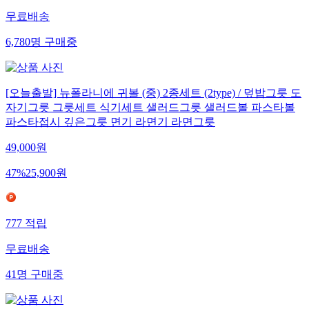
무료배송
6,780
명
구매중
[오늘출발] 뉴폴라니에 귀볼 (중) 2종세트 (2type) / 덮밥그릇 도
자기그릇 그릇세트 식기세트 샐러드그릇 샐러드볼 파스타볼
파스타접시 깊은그릇 면기 라면기 라면그릇
49,000
원
47
%
25,900
원
777
적립
무료배송
41
명
구매중