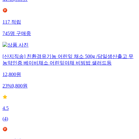
117
적립
745
명
구매중
[산지직송] 친환경유기농 어린잎 채소 500g /당일생산출고 무
농약인증 베이비채소 어린잎야채 비빔밥 샐러드등
12,800
원
23
%
9,800
원
4.5
(
4
)