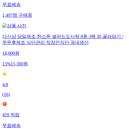
무료배송
1,497
명
구매중
다신샵 당일제조 한스푼 샐러드도시락 8종 3팩 외 골라담기 /
주문후제조 식단관리 직장인식단 국내생산
18,000
원
15
%
15,300
원
4.8
(
16
)
459
적립
무료배송