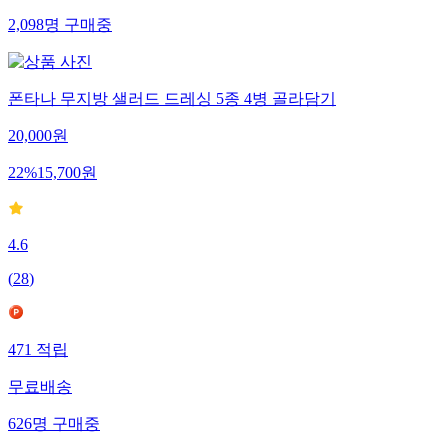
2,098
명
구매중
폰타나 무지방 샐러드 드레싱 5종 4병 골라담기
20,000
원
22
%
15,700
원
4.6
(
28
)
471
적립
무료배송
626
명
구매중