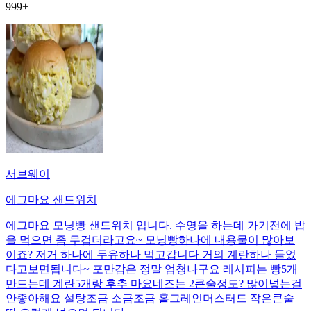
999+
서브웨이
에그마요 샌드위치
에그마요 모닝빵 샌드위치 입니다. 수영을 하는데 가기전에 밥
을 먹으면 좀 무겁더라고요~ 모닝빵하나에 내용물이 많아보
이죠? 저거 하나에 두유하나 먹고갑니다 거의 계란하나 들었
다고보면됩니다~ 포만감은 정말 엄청나구요 레시피는 빵5개
만드는데 계란5개랑 후추 마요네즈는 2큰술정도? 많이넣는걸
안좋아해요 설탕조금 소금조금 홀그레인머스터드 작은큰술