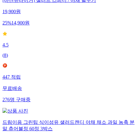
[바겐슈타이거] 샐러드 스피너 / 야채 탈수기
19,900
원
25
%
14,900
원
4.5
(
8
)
447
적립
무료배송
276
명
구매중
드림이음 그린팁 식이섬유 샐러드캔디 야채 채소 과일 농축 분
말 츄어블정 60정 3박스