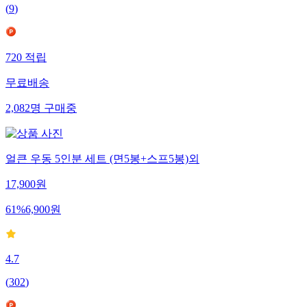
(
9
)
720
적립
무료배송
2,082
명
구매중
얼큰 우동 5인분 세트 (면5봉+스프5봉)외
17,900
원
61
%
6,900
원
4.7
(
302
)