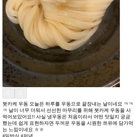
붓카케 우동 오늘은 하루를 우동으로 끝장내는 날이네요 ㅋㅋ
ㅋ 날이 너무 더워서 선선한 마무리를 위해 붓카케 우동을 사
먹어보았어요!! 사실 냉우동은 처음이라서 어떤 맛일지 궁금
했는데 쉽게 표현하자면 두꺼운 우동을 시원한 쯔유에 담가먹
는 느낌이네요 ㅎㅎ
#일반식 #저녁