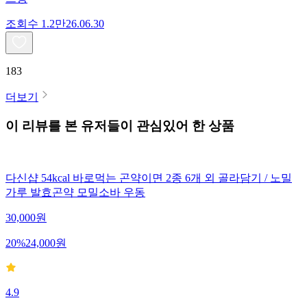
조회수
1.2만
26.06.30
183
더보기
이 리뷰를 본 유저들이 관심있어 한 상품
다신샵 54kcal 바로먹는 곤약이면 2종 6개 외 골라담기 / 노밀
가루 발효곤약 모밀소바 우동
30,000
원
20
%
24,000
원
4.9