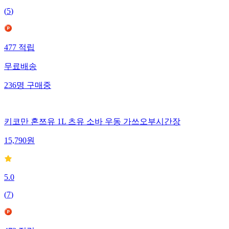
(
5
)
477
적립
무료배송
236
명
구매중
키코만 혼쯔유 1L 츠유 소바 우동 가쓰오부시간장
15,790
원
5.0
(
7
)