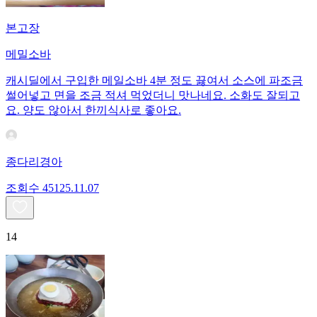
본고장
메밀소바
캐시딜에서 구입한 메일소바 4분 정도 끓여서 소스에 파조금
썰어넣고 면을 조금 적셔 먹었더니 맛나네요. 소화도 잘되고
요. 양도 않아서 한끼식사로 좋아요.
종다리경아
조회수
451
25.11.07
14