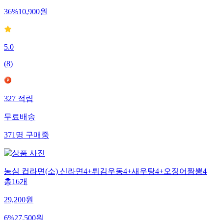
36
%
10,900
원
5.0
(
8
)
327
적립
무료배송
371
명
구매중
농심 컵라면(소) 신라면4+튀김우동4+새우탕4+오징어짬뽕4
총16개
29,200
원
6
%
27,500
원