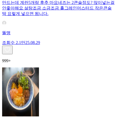
만드는데 계란5개랑 후추 마요네즈는 2큰술정도? 많이넣는걸
안좋아해요 설탕조금 소금조금 홀그레인머스터드 작은큰술
딱 요렇게 넣으면 됩니다.
똘맹
조회수
2.1만
25.08.29
999+