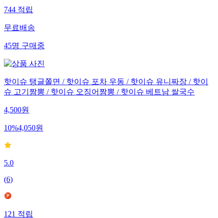
744
적립
무료배송
45
명
구매중
핫이슈 탱글쫄면 / 핫이슈 포차 우동 / 핫이슈 유니짜장 / 핫이
슈 고기짬뽕 / 핫이슈 오징어짬뽕 / 핫이슈 베트남 쌀국수
4,500
원
10
%
4,050
원
5.0
(
6
)
121
적립