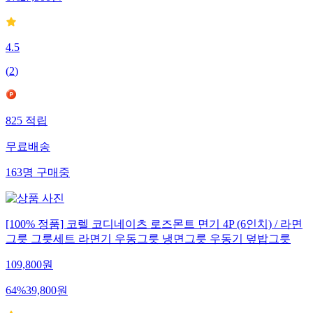
4.5
(
2
)
825
적립
무료배송
163
명
구매중
[100% 정품] 코렐 코디네이츠 로즈몬트 면기 4P (6인치) / 라면
그릇 그릇세트 라면기 우동그릇 냉면그릇 우동기 덮밥그릇
109,800
원
64
%
39,800
원