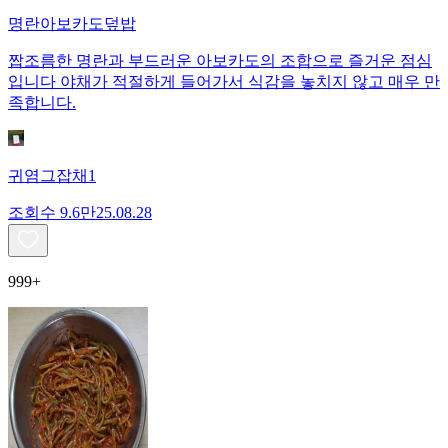
명란아보카도덮밥
짭조름한 명란과 부드러운 아보카도의 조합으로 즐거운 점심
입니다 야채가 적절하게 들어가서 식감을 놓치지 않고 매우 만
족합니다.
귀염그잡채1
조회수
9.6만
25.08.28
999+