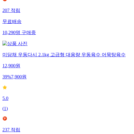
207
적립
무료배송
10,290
명
구매중
미담채 우동다시 2.1kg 고급형 대용량 우동육수 어묵탕육수
12,900
원
39
%
7,900
원
5.0
(
1
)
237
적립