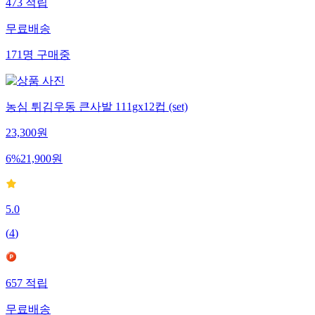
473
적립
무료배송
171
명
구매중
농심 튀김우동 큰사발 111gx12컵 (set)
23,300
원
6
%
21,900
원
5.0
(
4
)
657
적립
무료배송