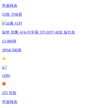
무료배송
53
명
구매중
일본 정통 사누끼우동 5인/10인 세트 밀키트
13,900
원
39
%
8,500
원
4.7
(
199
)
255
적립
무료배송