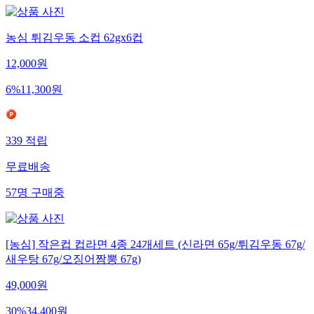
농심 튀김우동 소컵 62gx6컵
12,000
원
6
%
11,300
원
339
적립
무료배송
57
명
구매중
[농심] 작은컵 컵라면 4종 24개세트 (신라면 65g/튀김우동 67g/
새우탕 67g/오징어짬뽕 67g)
49,000
원