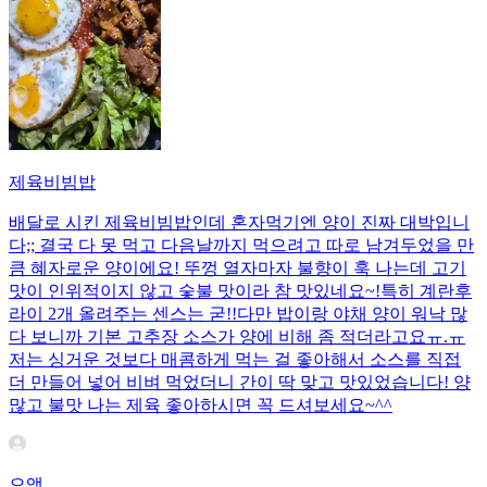
제육비빔밥
배달로 시킨 제육비빔밥인데 혼자먹기엔 양이 진짜 대박입니
다;; 결국 다 못 먹고 다음날까지 먹으려고 따로 남겨두었을 만
큼 혜자로운 양이에요! 뚜껑 열자마자 불향이 훅 나는데 고기
맛이 인위적이지 않고 숯불 맛이라 참 맛있네요~!특히 계란후
라이 2개 올려주는 센스는 굳!! ​다만 밥이랑 야채 양이 워낙 많
다 보니까 기본 고추장 소스가 양에 비해 좀 적더라고요ㅠ.ㅠ
저는 싱거운 것보다 매콤하게 먹는 걸 좋아해서 소스를 직접
더 만들어 넣어 비벼 먹었더니 간이 딱 맞고 맛있었습니다! 양
많고 불맛 나는 제육 좋아하시면 꼭 드셔보세요~^^
으앵