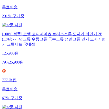
무료배송
291
명
구매중
[100% 정품] 코렐 코디네이츠 브리즈스톤 도자기 라면기 2P
(그린) / 라면그릇 우동그릇 국수그릇 냉면그릇 면기 도자기면
기 그릇세트 국대접
125,900
원
79
%
25,900
원
777
적립
무료배송
67
명
구매중