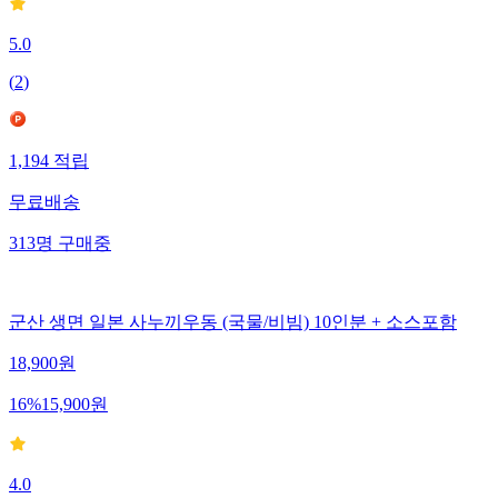
5.0
(
2
)
1,194
적립
무료배송
313
명
구매중
군산 생면 일본 사누끼우동 (국물/비빔) 10인분 + 소스포함
18,900
원
16
%
15,900
원
4.0