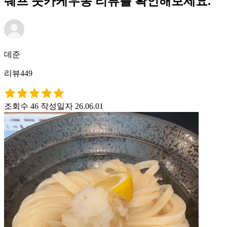
쉐프 붓카케우동 리뷰를 확인해보세요.
데준
리뷰449
조회수 46
작성일자 26.06.01