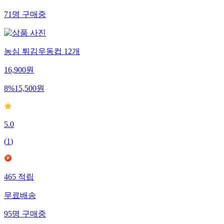
71
명
구매중
농심 튀김우동컵 12개
16,900
원
8
%
15,500
원
5.0
(
1
)
465
적립
무료배송
95
명
구매중