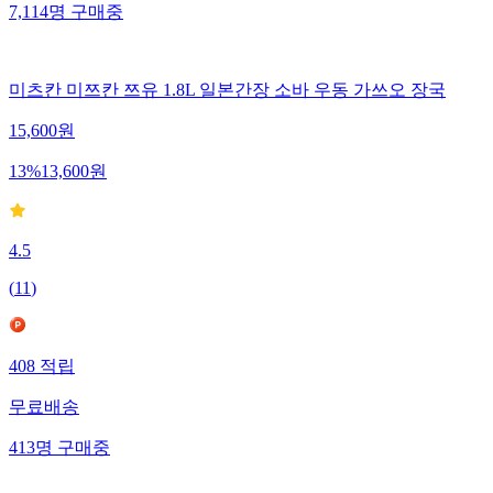
7,114
명
구매중
미츠칸 미쯔칸 쯔유 1.8L 일본간장 소바 우동 가쓰오 장국
15,600
원
13
%
13,600
원
4.5
(
11
)
408
적립
무료배송
413
명
구매중