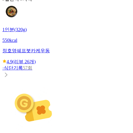
1인분(320g)
550kcal
정호영쉐프
붓카케우동
4.9
(리뷰
26
개)
·
식단기록
57회