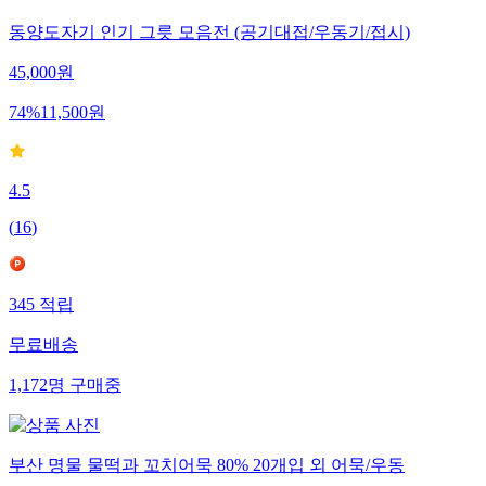
동양도자기 인기 그릇 모음전 (공기대접/우동기/접시)
45,000
원
74
%
11,500
원
4.5
(
16
)
345
적립
무료배송
1,172
명
구매중
부산 명물 물떡과 꼬치어묵 80% 20개입 외 어묵/우동