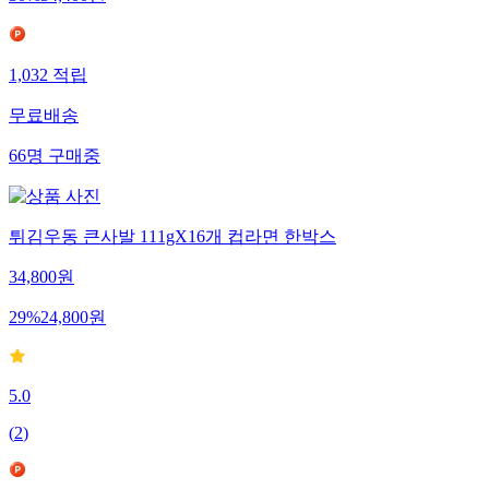
30
%
34,400
원
1,032
적립
무료배송
66
명
구매중
튀김우동 큰사발 111gX16개 컵라면 한박스
34,800
원
29
%
24,800
원
5.0
(
2
)