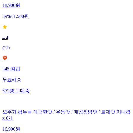
18,900
원
39
%
11,500
원
4.4
(
11
)
345
적립
무료배송
672
명
구매중
오뚜기 컵누들 매콤한맛 / 우동맛 / 매콤찜닭맛 / 로제맛 미니컵
x 6개
16,900
원