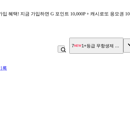
가입 혜택!
지금 가입하면
G 포인트 10,000P + 캐시로또 응모권 1
7
1+등급 무항생제 특란
기록