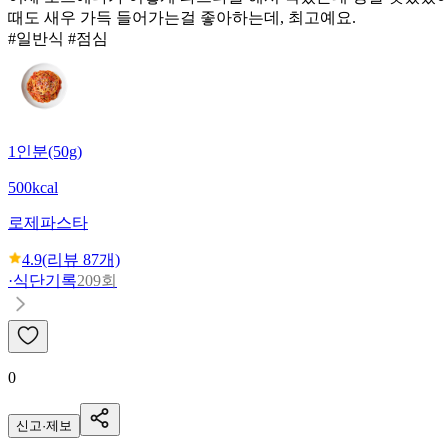
때도 새우 가득 들어가는걸 좋아하는데, 최고예요.
#일반식 #점심
1인분(50g)
500kcal
로제파스타
4.9
(리뷰
87
개)
·
식단기록
209회
0
신고·제보