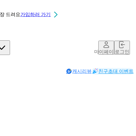
0장
드려요
가입하러 가기
마이페이지
로그인
캐시리뷰
친구초대 이벤트