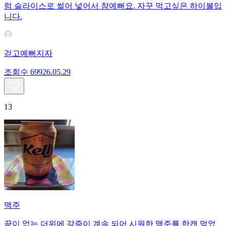
럼 슬라이스로 썰어 넣어서 참예뻐요. 자꾸 먹고싶은 하이볼입
니다.
걷고예뻐지자
조회수
699
26.05.29
13
맥주
끝이 없는 더위에 갈증이 계속 되어 시원한 맥주를 한캔 먹었