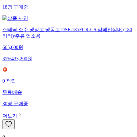
18
명
구매중
스테닉 소주 냉장고 냉동고 DSF-185FCR-CS 샴페인실버 (180
리터)/주류 업소용
665,600
원
35
%
433,200
원
0
적립
무료배송
30
명
구매중
더보기
0