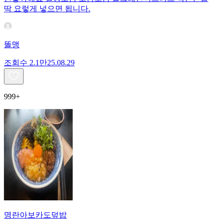
딱 요렇게 넣으면 됩니다.
똘맹
조회수
2.1만
25.08.29
999+
명란아보카도덮밥