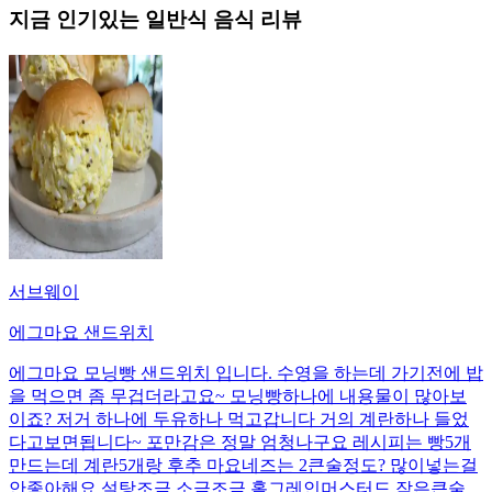
지금 인기있는
일반식
음식 리뷰
서브웨이
에그마요 샌드위치
에그마요 모닝빵 샌드위치 입니다. 수영을 하는데 가기전에 밥
을 먹으면 좀 무겁더라고요~ 모닝빵하나에 내용물이 많아보
이죠? 저거 하나에 두유하나 먹고갑니다 거의 계란하나 들었
다고보면됩니다~ 포만감은 정말 엄청나구요 레시피는 빵5개
만드는데 계란5개랑 후추 마요네즈는 2큰술정도? 많이넣는걸
안좋아해요 설탕조금 소금조금 홀그레인머스터드 작은큰술