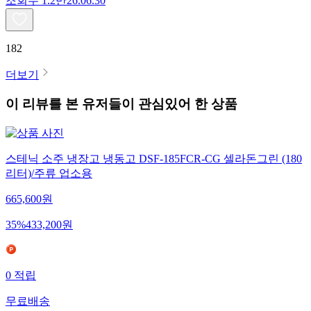
조회수
1.2만
26.06.30
182
더보기
이 리뷰를 본 유저들이 관심있어 한 상품
스테닉 소주 냉장고 냉동고 DSF-185FCR-CG 셀라돈그린 (180
리터)/주류 업소용
665,600
원
35
%
433,200
원
0
적립
무료배송