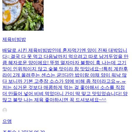
제육비빔밥
배달로 시킨 제육비빔밥인데 혼자먹기엔 양이 진짜 대박입니
다;; 결국 다 못 먹고 다음날까지 먹으려고 따로 남겨두었을 만
큼 혜자로운 양이에요! 뚜껑 열자마자 불향이 훅 나는데 고기
맛이 인위적이지 않고 숯불 맛이라 참 맛있네요~!특히 계란후
라이 2개 올려주는 센스는 굳!! ​다만 밥이랑 야채 양이 워낙 많
다 보니까 기본 고추장 소스가 양에 비해 좀 적더라고요ㅠ.ㅠ
저는 싱거운 것보다 매콤하게 먹는 걸 좋아해서 소스를 직접
더 만들어 넣어 비벼 먹었더니 간이 딱 맞고 맛있었습니다! 양
많고 불맛 나는 제육 좋아하시면 꼭 드셔보세요~^^
으앵