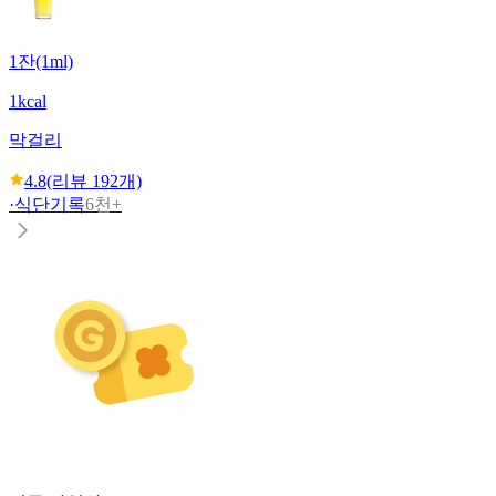
1잔(1ml)
1kcal
막걸리
4.8
(리뷰
192
개)
·
식단기록
6천+