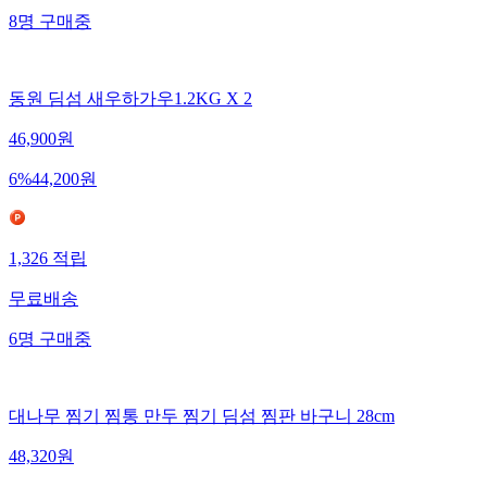
8
명
구매중
동원 딤섬 새우하가우1.2KG X 2
46,900
원
6
%
44,200
원
1,326
적립
무료배송
6
명
구매중
대나무 찜기 찜통 만두 찜기 딤섬 찜판 바구니 28cm
48,320
원