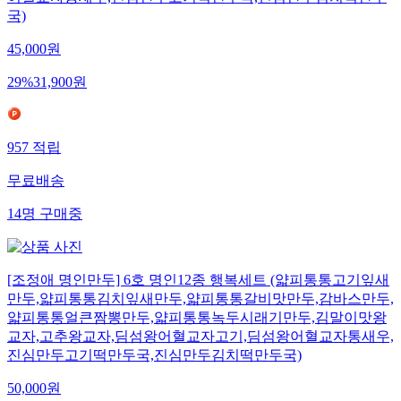
국)
45,000
원
29
%
31,900
원
957
적립
무료배송
14
명
구매중
[조정애 명인만두] 6호 명인12종 행복세트 (얇피통통고기잎새
만두,얇피통통김치잎새만두,얇피통통갈비맛만두,감바스만두,
얇피통통얼큰짬뽕만두,얇피통통녹두시래기만두,김말이맛왕
교자,고추왕교자,딤섬왕어혈교자고기,딤섬왕어혈교자통새우,
진심만두고기떡만두국,진심만두김치떡만두국)
50,000
원