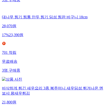
5
명
구매중
대나무 찜기 찜통 만두 찜기 딤섬 찜판 바구니 18cm
28,070
원
17
%
23,390
원
701
적립
무료배송
3
명
구매중
바삭하게 튀긴 새우요리 3종 복주머니 새우딤섬 튀겨나온 멘
보샤 왕새우튀김
21,800
원