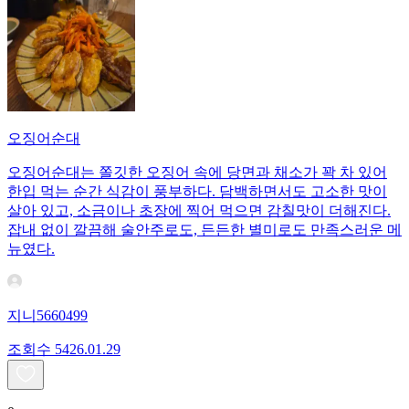
오징어순대
오징어순대는 쫄깃한 오징어 속에 당면과 채소가 꽉 차 있어
한입 먹는 순간 식감이 풍부하다. 담백하면서도 고소한 맛이
살아 있고, 소금이나 초장에 찍어 먹으면 감칠맛이 더해진다.
잡내 없이 깔끔해 술안주로도, 든든한 별미로도 만족스러운 메
뉴였다.
지니5660499
조회수
54
26.01.29