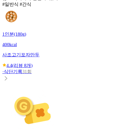
#일반식 #간식
1인분(180g)
400kcal
사조
고기포자만두
4.4
(리뷰
8
개)
·
식단기록
31회