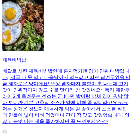
제육비빔밥
배달로 시킨 제육비빔밥인데 혼자먹기엔 양이 진짜 대박입니
다;; 결국 다 못 먹고 다음날까지 먹으려고 따로 남겨두었을 만
큼 혜자로운 양이에요! 뚜껑 열자마자 불향이 훅 나는데 고기
맛이 인위적이지 않고 숯불 맛이라 참 맛있네요~!특히 계란후
라이 2개 올려주는 센스는 굳!! ​다만 밥이랑 야채 양이 워낙 많
다 보니까 기본 고추장 소스가 양에 비해 좀 적더라고요ㅠ.ㅠ
저는 싱거운 것보다 매콤하게 먹는 걸 좋아해서 소스를 직접
더 만들어 넣어 비벼 먹었더니 간이 딱 맞고 맛있었습니다! 양
많고 불맛 나는 제육 좋아하시면 꼭 드셔보세요~^^