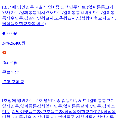
[조정애 명인만두] 4호 명인 8종 인생만두세트 (얇피통통고기
잎새만두,얇피통통김치잎새만두,얇피통통갈비맛만두,얇피통
통새우만두,김말이맛왕교자,고추왕교자,딤섬왕어혈교자고기,
딤섬왕어혈교자통새우)
40,000
원
34
%
26,400
원
792
적립
무료배송
17
명
구매중
[조정애 명인만두] 5호 명인10종 감동만두세트 (얇피통통고기
잎새만두,얇피통통김치잎새만두,얇피통통갈비맛만두,감바스
만두,김말이맛왕교자,고추왕교자,딤섬왕어혈교자고기,딤섬왕
어혈교자통새우,진심만두고기떡만두국,진심만두김치떡만두