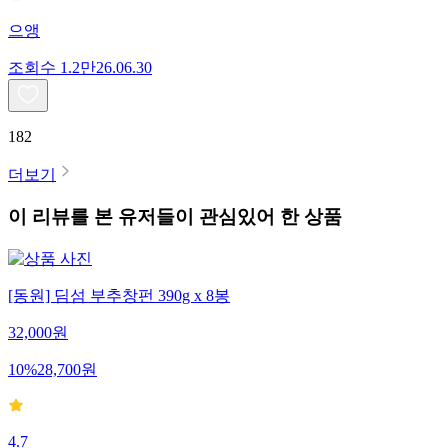
으앵
조회수
1.2만
26.06.30
182
더보기
이 리뷰를 본 유저들이 관심있어 한 상품
[동원] 딤섬 부추창펀 390g x 8봉
32,000
원
10
%
28,700
원
4.7