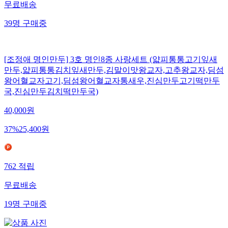
무료배송
39
명
구매중
[조정애 명인만두] 3호 명인8종 사랑세트 (얇피통통고기잎새
만두,얇피통통김치잎새만두,김말이맛왕교자,고추왕교자,딤섬
왕어혈교자고기,딤섬왕어혈교자통새우,진심만두고기떡만두
국,진심만두김치떡만두국)
40,000
원
37
%
25,400
원
762
적립
무료배송
19
명
구매중