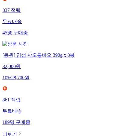
837
적립
무료배송
45
명
구매중
[동원] 딤섬 샤오롱바오 390g x 8봉
32,000
원
10
%
28,700
원
861
적립
무료배송
189
명
구매중