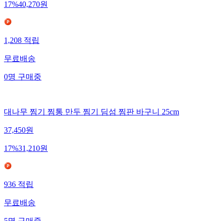
17
%
40,270
원
1,208
적립
무료배송
0
명
구매중
대나무 찜기 찜통 만두 찜기 딤섬 찜판 바구니 25cm
37,450
원
17
%
31,210
원
936
적립
무료배송