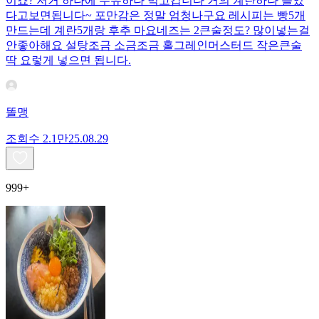
이죠? 저거 하나에 두유하나 먹고갑니다 거의 계란하나 들었
다고보면됩니다~ 포만감은 정말 엄청나구요 레시피는 빵5개
만드는데 계란5개랑 후추 마요네즈는 2큰술정도? 많이넣는걸
안좋아해요 설탕조금 소금조금 홀그레인머스터드 작은큰술
딱 요렇게 넣으면 됩니다.
똘맹
조회수
2.1만
25.08.29
999+