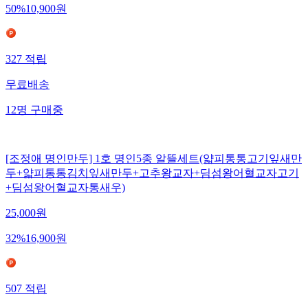
50
%
10,900
원
327
적립
무료배송
12
명
구매중
[조정애 명인만두] 1호 명인5종 알뜰세트(얇피통통고기잎새만
두+얇피통통김치잎새만두+고추왕교자+딤섬왕어혈교자고기
+딤섬왕어혈교자통새우)
25,000
원
32
%
16,900
원
507
적립