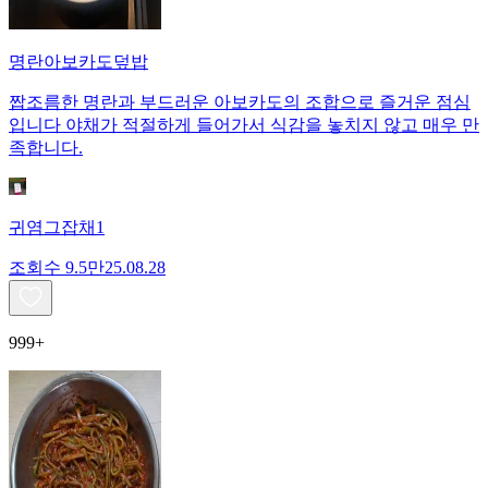
명란아보카도덮밥
짭조름한 명란과 부드러운 아보카도의 조합으로 즐거운 점심
입니다 야채가 적절하게 들어가서 식감을 놓치지 않고 매우 만
족합니다.
귀염그잡채1
조회수
9.5만
25.08.28
999+