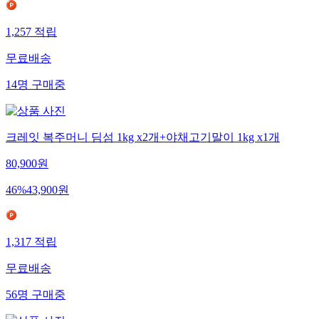
1,257
적립
무료배송
14
명
구매중
크레잇 복주머니 딤섬 1kg x2개+야채고기말이 1kg x1개
80,900
원
46
%
43,900
원
1,317
적립
무료배송
56
명
구매중