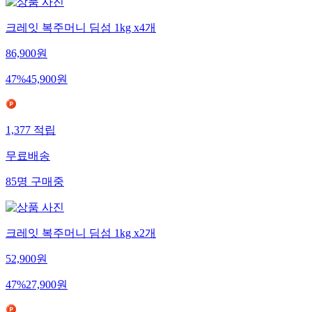
크레잇 복주머니 딤섬 1kg x4개
86,900
원
47
%
45,900
원
1,377
적립
무료배송
85
명
구매중
크레잇 복주머니 딤섬 1kg x2개
52,900
원
47
%
27,900
원