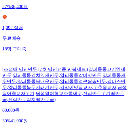
27
%
36,400
원
1,092
적립
무료배송
18
명
구매중
[조정애 명인만두] 7호 명인14종 만복세트 (얇피통통고기잎새
만두,얇피통통김치잎새만두,얇피통통갈비맛만두,얇피통통새
우만두,얇피통통불매운만두,얇피통통얼큰짬뽕만두,감바스만
두,얇피통통녹두시래기만두,김말이맛왕교자,고추왕교자,딤섬
왕어혈교자고기,딤섬왕어혈교자통새우,진심만두고기떡만두
국,진심만두김치떡만두국)
60,000
원
30
%
41,900
원