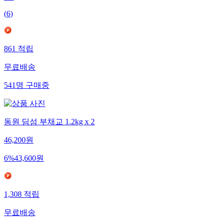
(
6
)
861
적립
무료배송
541
명
구매중
동원 딤섬 부채교 1.2kg x 2
46,200
원
6
%
43,600
원
1,308
적립
무료배송