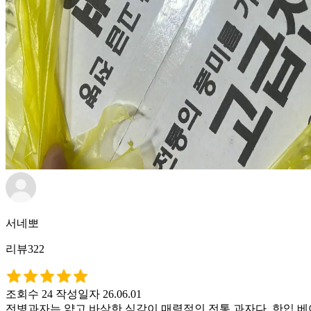
서네뽀
리뷰322
조회수 24
작성일자 26.06.01
전병과자는 얇고 바삭한 식감이 매력적인 전통 과자다. 한입 베