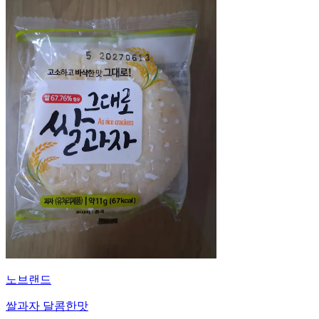
노브랜드
쌀과자 달콤한맛