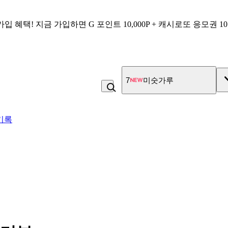
가입 혜택!
지금 가입하면
G 포인트 10,000P + 캐시로또 응모권 1
7
미숫가루
기록