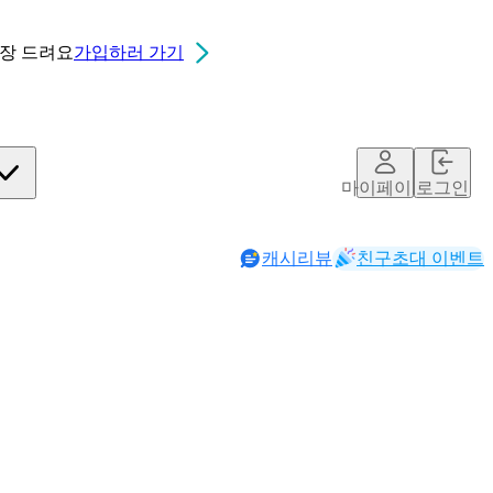
0장
드려요
가입하러 가기
마이페이지
로그인
캐시리뷰
친구초대 이벤트