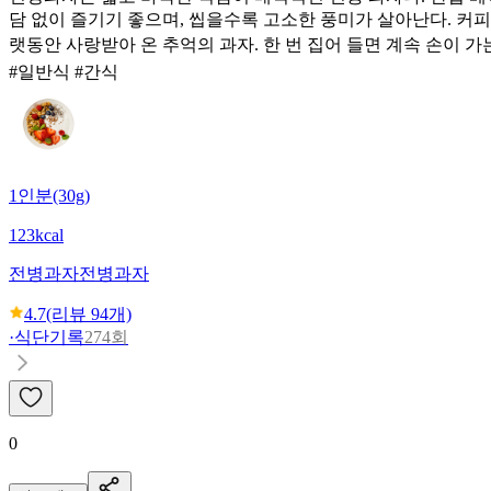
담 없이 즐기기 좋으며, 씹을수록 고소한 풍미가 살아난다. 커피
랫동안 사랑받아 온 추억의 과자. 한 번 집어 들면 계속 손이 가
#일반식 #간식
1인분(30g)
123kcal
전병과자
전병과자
4.7
(리뷰
94
개)
·
식단기록
274회
0