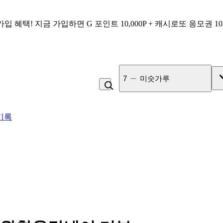
가입 혜택!
지금 가입하면
G 포인트 10,000P + 캐시로또 응모권 1
7
미숫가루
기록