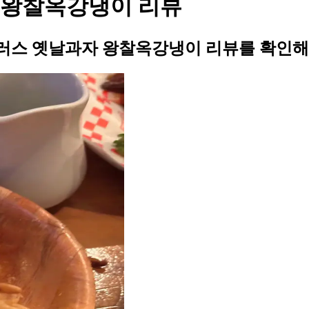
 왕찰옥강냉이 리뷰
러스 옛날과자 왕찰옥강냉이 리뷰를 확인해