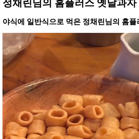
정채린님의 홈플러스 옛날과자
야식에 일반식으로 먹은 정채린님의 홈플