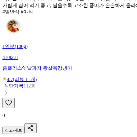
가볍게 집어 먹기 좋고, 씹을수록 고소한 풍미가 은은하게 올라
#일반식 #야식
1인분(100g)
410kcal
홈플러스
옛날과자 왕찰옥강냉이
4.7
(리뷰
11
개)
·
식단기록
112회
0
신고·제보