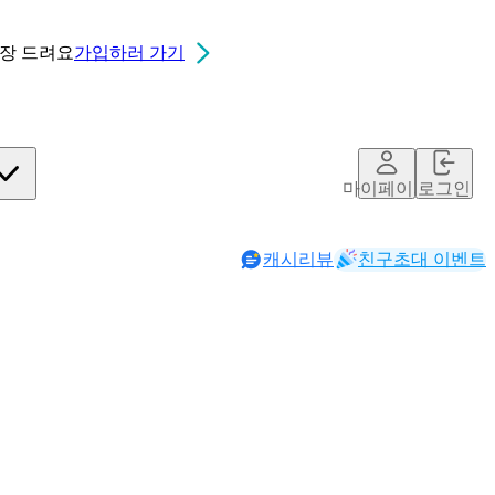
0장
드려요
가입하러 가기
마이페이지
로그인
캐시리뷰
친구초대 이벤트