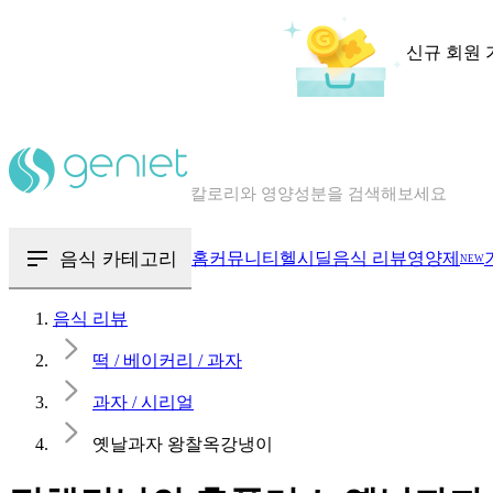
신규 회원 
칼로리와 영양성분을 검색해보세요
혈당 · 다이어트 음식 검색해보세요
음식 · 영양제 리뷰를 찾아보세요
음식 카테고리
홈
커뮤니티
헬시딜
음식 리뷰
영양제
NEW
음식 리뷰
떡 / 베이커리 / 과자
과자 / 시리얼
옛날과자 왕찰옥강냉이