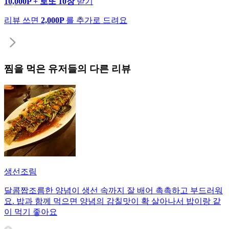
10,000P + 로또 10장
받기
리뷰 쓰면
2,000P
를 추가로 드려요
찜
을 먹은 유저들의 다른 리뷰
생선조림
달콤짭조름한 양념이 생선 속까지 잘 배어 촉촉하고 부드러워
요. 밥과 함께 먹으면 양념의 감칠맛이 확 살아나서 밥이랑 같
이 먹기 좋아요