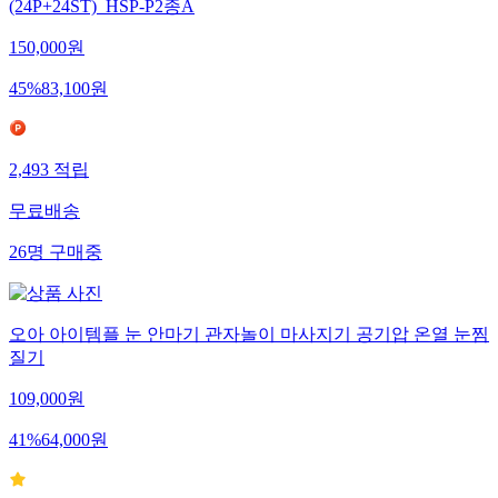
(24P+24ST)_HSP-P2종A
150,000
원
45
%
83,100
원
2,493
적립
무료배송
26
명
구매중
오아 아이템플 눈 안마기 관자놀이 마사지기 공기압 온열 눈찜
질기
109,000
원
41
%
64,000
원