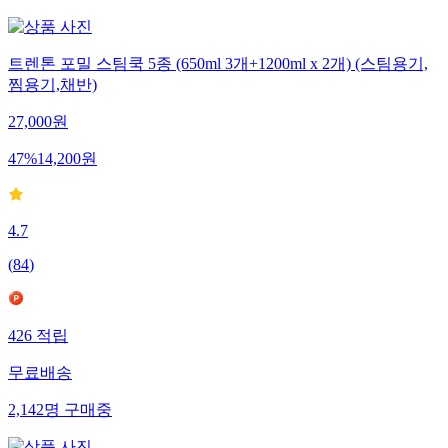
트렌톤 포밀 스팀쿡 5종 (650ml 3개+1200ml x 2개) (스팀용기,
찜용기,채반)
27,000
원
47
%
14,200
원
4.7
(
84
)
426
적립
무료배송
2,142
명
구매중