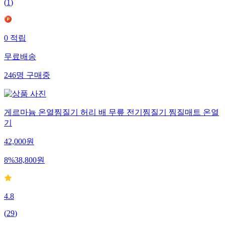
(
1
)
0
적립
무료배송
246
명
구매중
게르마늄 온열찜질기 허리 배 무릎 전기찜질기 찜질매트 온열
기
42,000
원
8
%
38,800
원
4.8
(
29
)