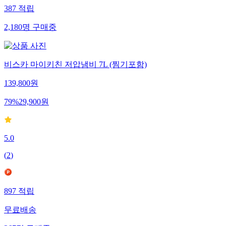
387
적립
2,180
명
구매중
비스카 마이키친 저압냄비 7L (찜기포함)
139,800
원
79
%
29,900
원
5.0
(
2
)
897
적립
무료배송