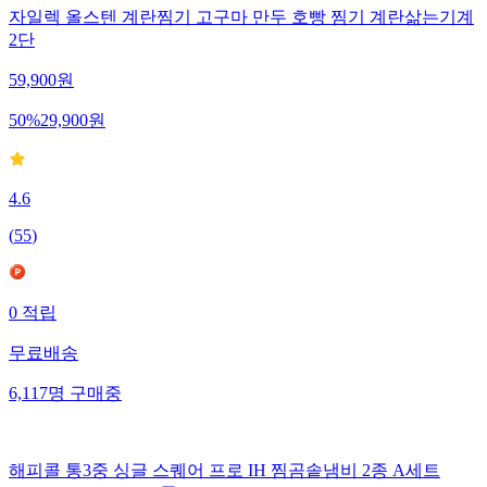
자일렉 올스텐 계란찜기 고구마 만두 호빵 찜기 계란삶는기계
2단
59,900
원
50
%
29,900
원
4.6
(
55
)
0
적립
무료배송
6,117
명
구매중
해피콜 통3중 싱글 스퀘어 프로 IH 찜곰솥냄비 2종 A세트