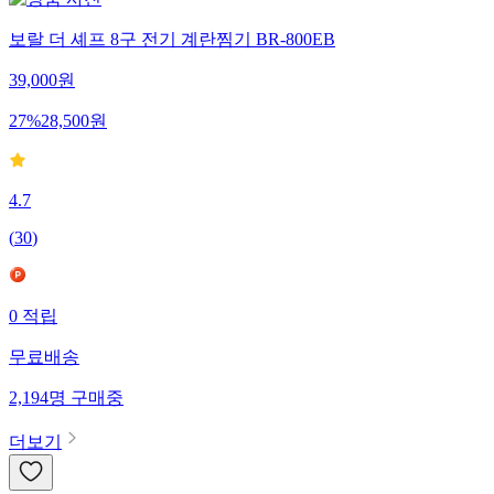
보랄 더 셰프 8구 전기 계란찜기 BR-800EB
39,000
원
27
%
28,500
원
4.7
(
30
)
0
적립
무료배송
2,194
명
구매중
더보기