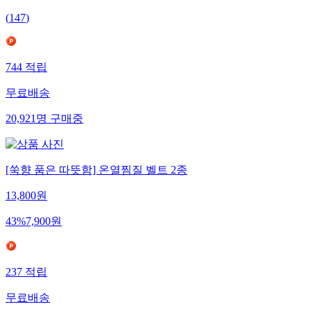
(
147
)
744
적립
무료배송
20,921
명
구매중
[쑥향 품은 따뜻함] 온열찜질 벨트 2종
13,800
원
43
%
7,900
원
237
적립
무료배송