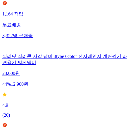
1,164
적립
무료배송
3,352
명
구매중
실리닷 실리콘 사각 냄비 3type 6color 전자레인지 계란찜기 라
면용기 찌게냄비
23,000
원
44
%
12,900
원
4.9
(
20
)