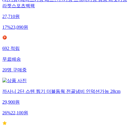
(이거찜) 테니스가방 배드민턴가방 스쿼시가방 겸용 라켓가방
라켓스포츠백팩
27,710
원
17
%
23,090
원
692
적립
무료배송
20
명
구매중
까사니 2단 스텐 찜기 더블돔웍 전골냄비 인덕션가능 28cm
29,900
원
26
%
22,100
원