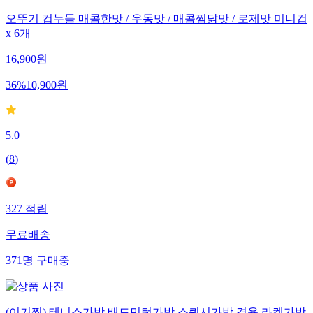
오뚜기 컵누들 매콤한맛 / 우동맛 / 매콤찜닭맛 / 로제맛 미니컵
x 6개
16,900
원
36
%
10,900
원
5.0
(
8
)
327
적립
무료배송
371
명
구매중