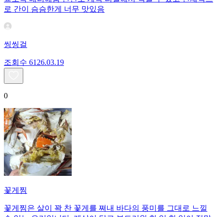
로 간이 슴슴한게 너무 맛있음
씽씽걸
조회수
61
26.03.19
0
꽃게찜
꽃게찜은 살이 꽉 찬 꽃게를 쪄내 바다의 풍미를 그대로 느낄