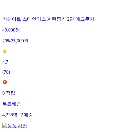
키친아트 스테인리스 계란찜기 2단 에그쿠커
49,000
원
29
%
35,000
원
4.7
(
78
)
0
적립
무료배송
4,238
명
구매중