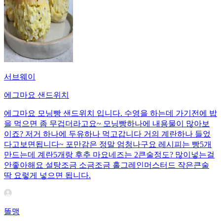
서브웨이
에그마요 샌드위치
에그마요 모닝빵 샌드위치 입니다. 수영을 하는데 가기전에 밥
을 먹으면 좀 무겁더라고요~ 모닝빵하나에 내용물이 많아보
이죠? 저거 하나에 두유하나 먹고갑니다 거의 계란하나 들었
다고보면됩니다~ 포만감은 정말 엄청나구요 레시피는 빵5개
만드는데 계란5개랑 후추 마요네즈는 2큰술정도? 많이넣는걸
안좋아해요 설탕조금 소금조금 홀그레인머스터드 작은큰술
딱 요렇게 넣으면 됩니다.
똘맹