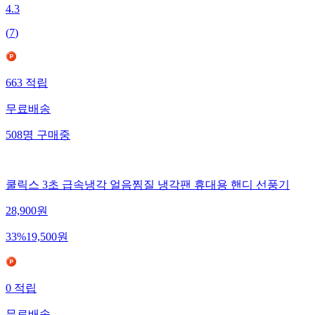
4.3
(
7
)
663
적립
무료배송
508
명
구매중
쿨릭스 3초 급속냉각 얼음찜질 냉각팬 휴대용 핸디 선풍기
28,900
원
33
%
19,500
원
0
적립