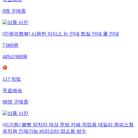
무료배송
9
명
구매중
[만원의행복] 시원한 아이스 눈 안대 찜질 안대 쿨 안대
7,000
원
44
%
3,900
원
117
적립
무료배송
98
명
구매중
(이거찜) 멜빵 앞치마 여성 주방 카페 작업용 데일리 원피스형
유치원 인쇄가능 바리스타 업소용 방수