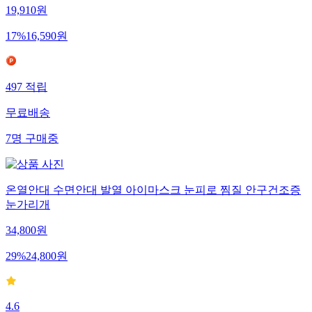
19,910
원
17
%
16,590
원
497
적립
무료배송
7
명
구매중
온열안대 수면안대 발열 아이마스크 눈피로 찜질 안구건조증
눈가리개
34,800
원
29
%
24,800
원
4.6