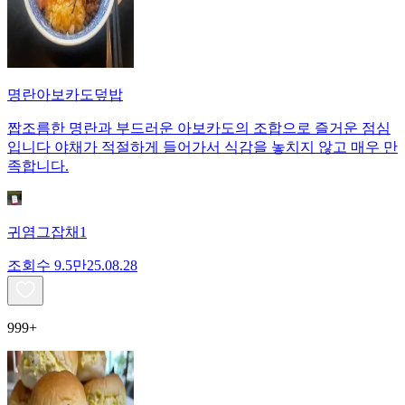
명란아보카도덮밥
짭조름한 명란과 부드러운 아보카도의 조합으로 즐거운 점심
입니다 야채가 적절하게 들어가서 식감을 놓치지 않고 매우 만
족합니다.
귀염그잡채1
조회수
9.5만
25.08.28
999+