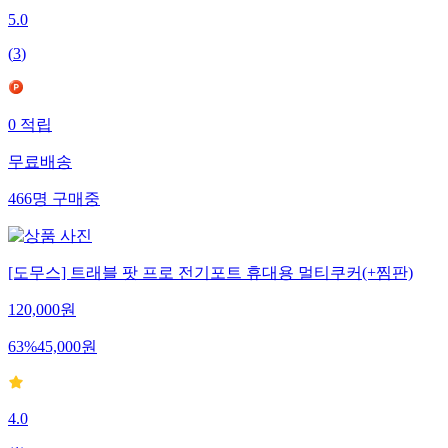
5.0
(
3
)
0
적립
무료배송
466
명
구매중
[도무스] 트래블 팟 프로 전기포트 휴대용 멀티쿠커(+찜판)
120,000
원
63
%
45,000
원
4.0