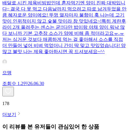
배달로 시킨 제육비빔밥인데 혼자먹기엔 양이 진짜 대박입니
다;; 결국 다 못 먹고 다음날까지 먹으려고 따로 남겨두었을 만
큼 혜자로운 양이에요! 뚜껑 열자마자 불향이 훅 나는데 고기
맛이 인위적이지 않고 숯불 맛이라 참 맛있네요~!특히 계란후
라이 2개 올려주는 센스는 굳!! ​다만 밥이랑 야채 양이 워낙 많
다 보니까 기본 고추장 소스가 양에 비해 좀 적더라고요ㅠ.ㅠ
저는 싱거운 것보다 매콤하게 먹는 걸 좋아해서 소스를 직접
더 만들어 넣어 비벼 먹었더니 간이 딱 맞고 맛있었습니다! 양
많고 불맛 나는 제육 좋아하시면 꼭 드셔보세요~^^
으앵
조회수
1.2만
26.06.30
178
더보기
이 리뷰를 본 유저들이 관심있어 한 상품