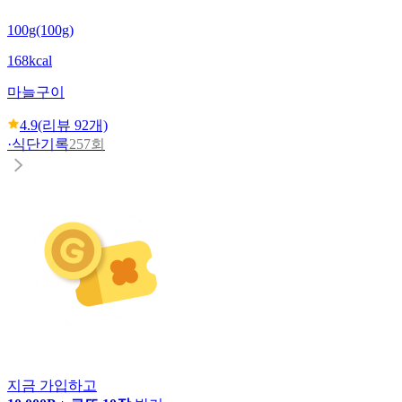
100g(100g)
168kcal
마늘구이
4.9
(리뷰
92
개)
·
식단기록
257회
지금 가입하고