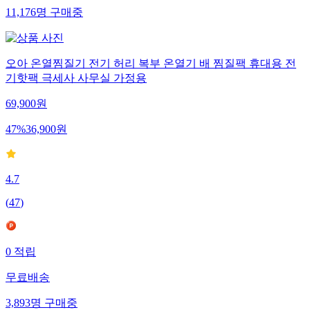
11,176
명
구매중
오아 온열찜질기 전기 허리 복부 온열기 배 찜질팩 휴대용 전
기핫팩 극세사 사무실 가정용
69,900
원
47
%
36,900
원
4.7
(
47
)
0
적립
무료배송
3,893
명
구매중