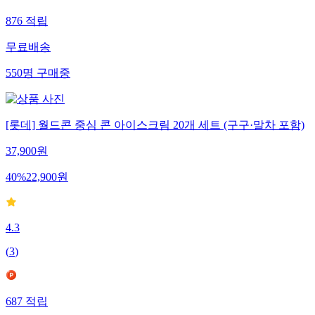
876
적립
무료배송
550
명
구매중
[롯데] 월드콘 중심 콘 아이스크림 20개 세트 (구구·말차 포함)
37,900
원
40
%
22,900
원
4.3
(
3
)
687
적립