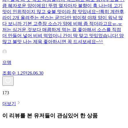
큼 혜자로운 양이에요! 뚜껑 열자마자 불향이 훅 나는데 고기
맛이 인위적이지 않고 숯불 맛이라 참 맛있네요~!특히 계란후
라이 2개 올려주는 센스는 굳!! ​다만 밥이랑 야채 양이 워낙 많
다 보니까 기본 고추장 소스가 양에 비해 좀 적더라고요ㅠ.ㅠ
저는 싱거운 것보다 매콤하게 먹는 걸 좋아해서 소스를 직접
더 만들어 넣어 비벼 먹었더니 간이 딱 맞고 맛있었습니다! 양
많고 불맛 나는 제육 좋아하시면 꼭 드셔보세요~^^
으앵
조회수
1.2만
26.06.30
173
더보기
이 리뷰를 본 유저들이 관심있어 한 상품