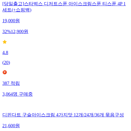
[당일출고]스타벅스 디저트스푼 아이스크림스푼 티스푼 4P 1
세트(+쇼핑백)
19,000
원
32
%
12,900
원
4.8
(
20
)
387
적립
3,064
명
구매중
디핀다트 구슬아이스크림 4가지맛 12개/24개/36개 묶음구성
21,600
원