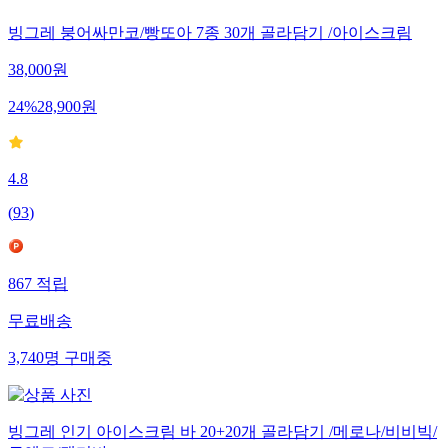
빙그레 붕어싸만코/빵또아 7종 30개 골라담기 /아이스크림
38,000
원
24
%
28,900
원
4.8
(
93
)
867
적립
무료배송
3,740
명
구매중
빙그레 인기 아이스크림 바 20+20개 골라담기 /메로나/비비빅/