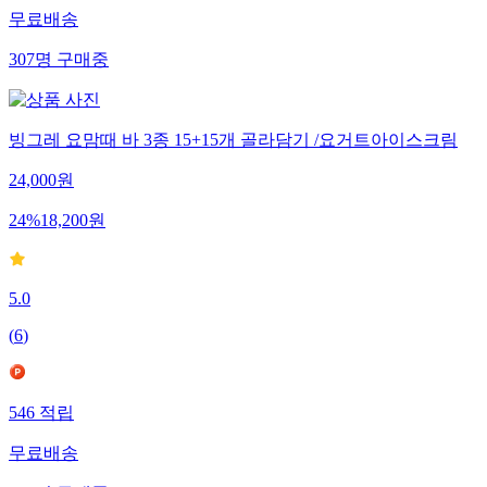
무료배송
307
명
구매중
빙그레 요맘때 바 3종 15+15개 골라담기 /요거트아이스크림
24,000
원
24
%
18,200
원
5.0
(
6
)
546
적립
무료배송