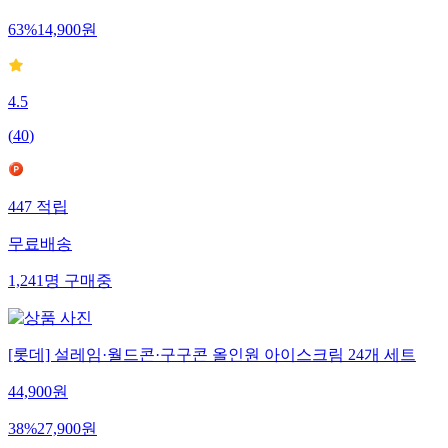
63
%
14,900
원
4.5
(
40
)
447
적립
무료배송
1,241
명
구매중
[롯데] 설레임·월드콘·구구콘 올인원 아이스크림 24개 세트
44,900
원
38
%
27,900
원