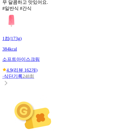
무 달콤하고 맛있어요.
#일반식 #간식
1컵(173g)
384kcal
소프트아이스크림
4.9
(리뷰
162
개)
·
식단기록
248회