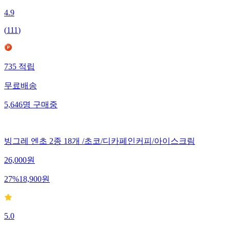
4.9
(
111
)
735
적립
무료배송
5,646
명
구매중
빙그레 엔초 2종 18개 /초코/디카페인커피/아이스크림
26,000
원
27
%
18,900
원
5.0