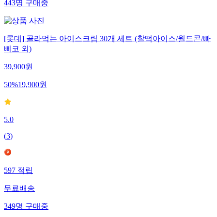
443
명
구매중
[롯데] 골라먹는 아이스크림 30개 세트 (찰떡아이스/월드콘/빠
삐코 외)
39,900
원
50
%
19,900
원
5.0
(
3
)
597
적립
무료배송
349
명
구매중