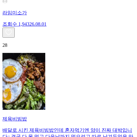
라임미소가
조회수
1,943
26.08.01
28
제육비빔밥
배달로 시킨 제육비빔밥인데 혼자먹기엔 양이 진짜 대박입니
다;; 결국 다 못 먹고 다음날까지 먹으려고 따로 남겨두었을 만