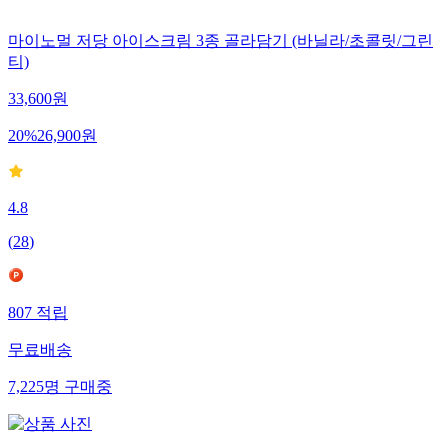
마이노멀 저당 아이스크림 3종 골라담기 (바닐라/초콜릿/그린
티)
33,600
원
20
%
26,900
원
4.8
(
28
)
807
적립
무료배송
7,225
명
구매중