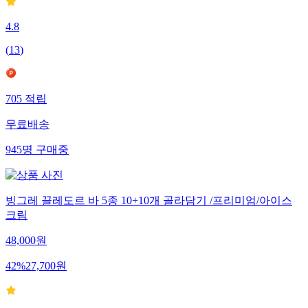
4.8
(
13
)
705
적립
무료배송
945
명
구매중
빙그레 끌레도르 바 5종 10+10개 골라담기 /프리미엄/아이스
크림
48,000
원
42
%
27,700
원