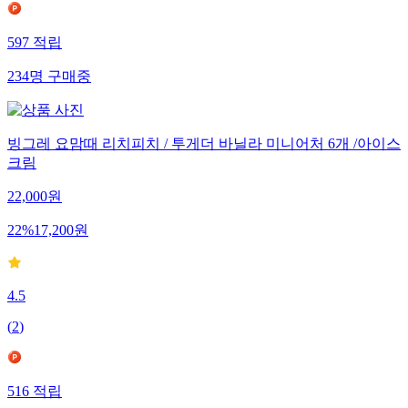
597
적립
234
명
구매중
빙그레 요맘때 리치피치 / 투게더 바닐라 미니어처 6개 /아이스
크림
22,000
원
22
%
17,200
원
4.5
(
2
)
516
적립