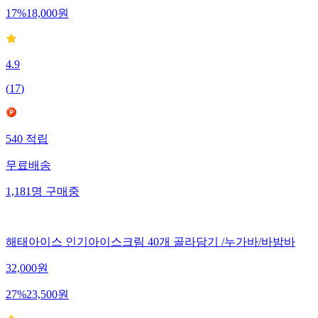
17
%
18,000
원
4.9
(
17
)
540
적립
무료배송
1,181
명
구매중
해태아이스 인기아이스크림 40개 골라담기 /누가바/바밤바
32,000
원
27
%
23,500
원