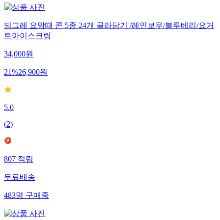
빙그레 요맘때 콘 5종 24개 골라담기 /레인보우/블루베리/요거
트아이스크림
34,000
원
21
%
26,900
원
5.0
(
2
)
807
적립
무료배송
483
명
구매중