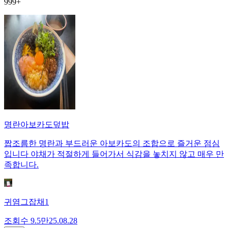
999+
명란아보카도덮밥
짭조름한 명란과 부드러운 아보카도의 조합으로 즐거운 점심
입니다 야채가 적절하게 들어가서 식감을 놓치지 않고 매우 만
족합니다.
귀염그잡채1
조회수
9.5만
25.08.28