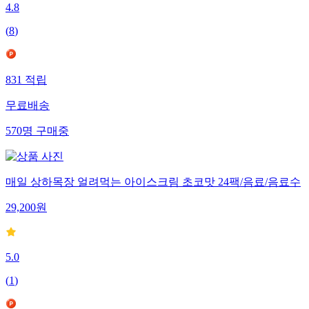
4.8
(
8
)
831
적립
무료배송
570
명
구매중
매일 상하목장 얼려먹는 아이스크림 초코맛 24팩/음료/음료수
29,200
원
5.0
(
1
)