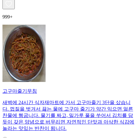
999+
고구마줄기무침
새벽에 24시간 식자재마트에 가서 고구마줄기 3단을 샀습니
다. 껍질을 벗겨서 끓는 물에 고구마 줄기가 약간 익으면 얼른
찬물에 헹굽니다. 물기를 짜고, 밀가루 풀을 쑤어서 김치를 담
듯이 갖은 양념으로 버무리면 자연적인 단맛과 아삭한 식감에
놀라는 맛있는 반찬이 됩니다.