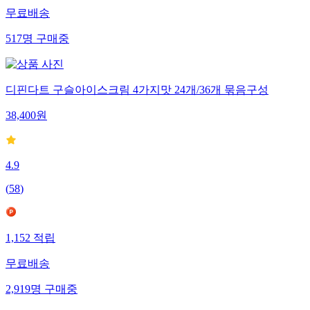
무료배송
517
명
구매중
디핀다트 구슬아이스크림 4가지맛 24개/36개 묶음구성
38,400
원
4.9
(
58
)
1,152
적립
무료배송
2,919
명
구매중