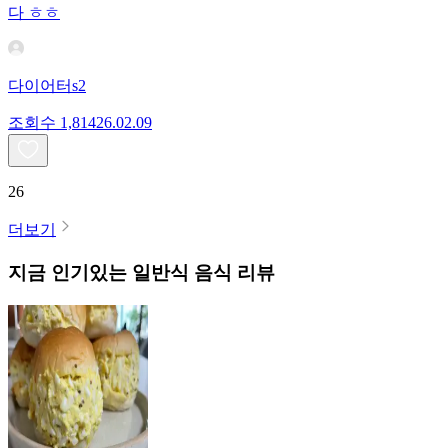
다 ㅎㅎ
다이어터s2
조회수
1,814
26.02.09
26
더보기
지금 인기있는
일반식
음식 리뷰