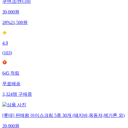
쿠앤크/캔디바
30,000
원
28
%
21,500
원
4.9
(
103
)
645
적립
무료배송
3,324
명
구매중
[롯데] 판매왕 아이스크림 5종 30개 (돼지바,옥동자,메가톤 외)
39,900
원