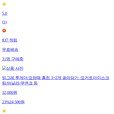
5.0
(
1
)
837
적립
무료배송
31
명
구매중
빙그레 투게더/요맘때 홈컵 3+2개 골라담기 /요거트아이스크
림/바닐라/쿠앤크 등
32,000
원
23
%
24,500
원