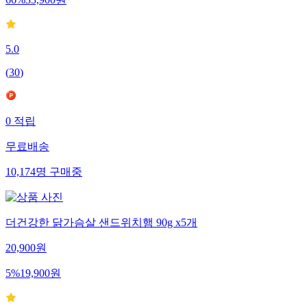
5.0
(
30
)
0
적립
무료배송
10,174
명
구매중
더건강한 닭가슴살 샌드위치햄 90g x5개
20,900
원
5
%
19,900
원