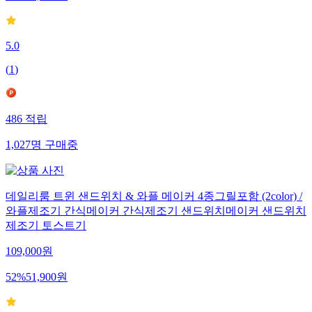
46
%
16,200
원
5.0
(
1
)
486
적립
1,027
명
구매중
데일리룸 트윈 샌드위치 & 와플 메이커 4종그릴포함 (2color) /
와플제조기 간식메이커 간식제조기 샌드위치메이커 샌드위치
제조기 토스트기
109,000
원
52
%
51,900
원