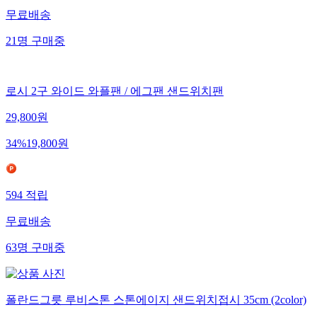
무료배송
21
명
구매중
로시 2구 와이드 와플팬 / 에그팬 샌드위치팬
29,800
원
34
%
19,800
원
594
적립
무료배송
63
명
구매중
폴란드그릇 루비스톤 스톤에이지 샌드위치접시 35cm (2color)