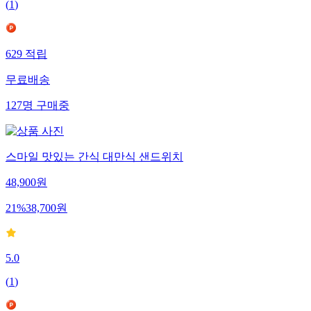
(
1
)
629
적립
무료배송
127
명
구매중
스마일 맛있는 간식 대만식 샌드위치
48,900
원
21
%
38,700
원
5.0
(
1
)