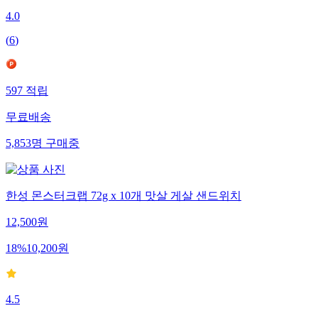
4.0
(
6
)
597
적립
무료배송
5,853
명
구매중
한성 몬스터크랩 72g x 10개 맛살 게살 샌드위치
12,500
원
18
%
10,200
원
4.5