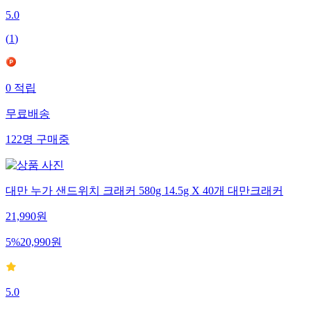
5.0
(
1
)
0
적립
무료배송
122
명
구매중
대만 누가 샌드위치 크래커 580g 14.5g X 40개 대만크래커
21,990
원
5
%
20,990
원
5.0