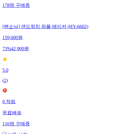
178
명
구매중
[벤소닉] 샌드위치 와플 메이커 (HY-6602)
159,000
원
73
%
42,900
원
5.0
(
2
)
0
적립
무료배송
116
명
구매중