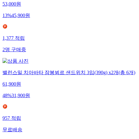
53,000
원
13
%
45,900
원
1,377
적립
2
명
구매중
밸런스밀 치아바타 잠봉뵈르 샌드위치 3입(390g) x2개(총 6개)
61,900
원
48
%
31,900
원
957
적립
무료배송