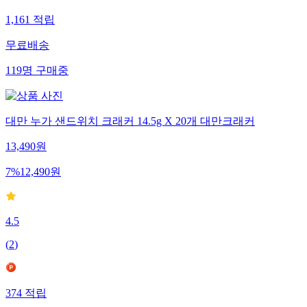
1,161
적립
무료배송
119
명
구매중
대만 누가 샌드위치 크래커 14.5g X 20개 대만크래커
13,490
원
7
%
12,490
원
4.5
(
2
)
374
적립