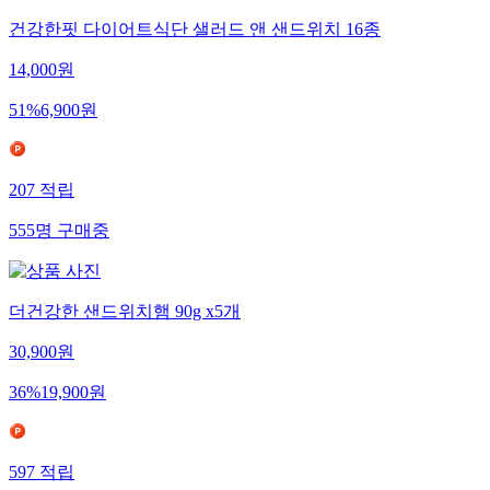
건강한핏 다이어트식단 샐러드 앤 샌드위치 16종
14,000
원
51
%
6,900
원
207
적립
555
명
구매중
더건강한 샌드위치햄 90g x5개
30,900
원
36
%
19,900
원
597
적립