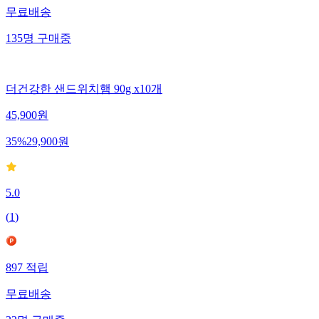
무료배송
135
명
구매중
더건강한 샌드위치햄 90g x10개
45,900
원
35
%
29,900
원
5.0
(
1
)
897
적립
무료배송