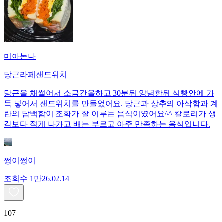
미아논나
당근라페샌드위치
당근을 채썰어서 소금간을하고 30분뒤 양념한뒤 식빵안에 가
득 넣어서 샌드위치를 만들었어요. 당근과 상추의 아삭함과 계
란의 담백함이 조화가 잘 이루는 음식이였어요^^ 칼로리가 생
각보다 적게 나가고 배는 부르고 아주 만족하는 음식입니다.
쩡이쩡이
조회수
1만
26.02.14
107