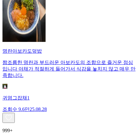
명란아보카도덮밥
짭조름한 명란과 부드러운 아보카도의 조합으로 즐거운 점심
입니다 야채가 적절하게 들어가서 식감을 놓치지 않고 매우 만
족합니다.
귀염그잡채1
조회수
9.6만
25.08.28
999+