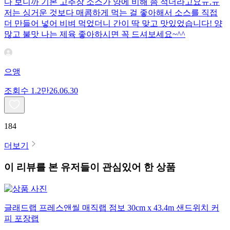
다 보니까 기본 고추장 소스가 양에 비해 좀 적더라고요ㅠ.ㅠ
저는 싱거운 것보다 매콤하게 먹는 걸 좋아해서 소스를 직접
더 만들어 넣어 비벼 먹었더니 간이 딱 맞고 맛있었습니다! 양
많고 불맛 나는 제육 좋아하시면 꼭 드셔보세요~^^
으앵
조회수
1.2만
26.06.30
184
더보기
이 리뷰를 본 유저들이 관심있어 한 상품
글래드랩 프레스앤씰 매직랩 점보 30cm x 43.4m 샌드위치 커
피 포장랩