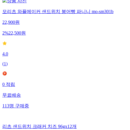
모리츠 와플메이커 샌드위치 붕어빵 파니니 mo-sm301b
22,900
원
2
%
22,500
원
4.0
(
1
)
0
적립
무료배송
113
명
구매중
리츠 샌드위치 크래커 치즈 96gx12개