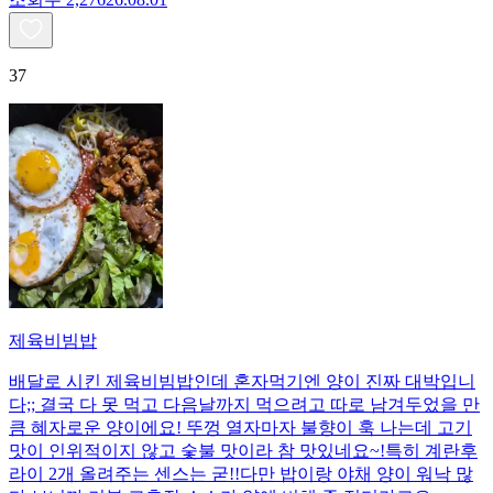
37
제육비빔밥
배달로 시킨 제육비빔밥인데 혼자먹기엔 양이 진짜 대박입니
다;; 결국 다 못 먹고 다음날까지 먹으려고 따로 남겨두었을 만
큼 혜자로운 양이에요! 뚜껑 열자마자 불향이 훅 나는데 고기
맛이 인위적이지 않고 숯불 맛이라 참 맛있네요~!특히 계란후
라이 2개 올려주는 센스는 굳!! ​다만 밥이랑 야채 양이 워낙 많