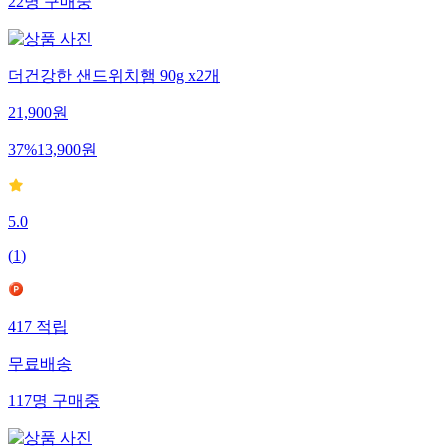
22
명
구매중
더건강한 샌드위치햄 90g x2개
21,900
원
37
%
13,900
원
5.0
(
1
)
417
적립
무료배송
117
명
구매중