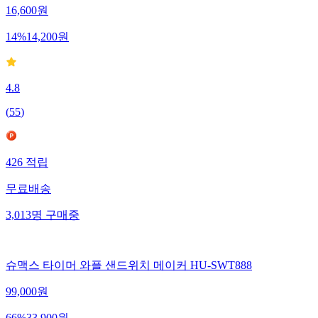
16,600
원
14
%
14,200
원
4.8
(
55
)
426
적립
무료배송
3,013
명
구매중
슈맥스 타이머 와플 샌드위치 메이커 HU-SWT888
99,000
원
66
%
33,900
원