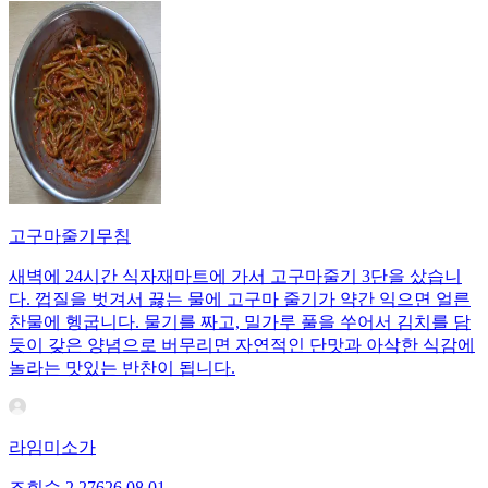
고구마줄기무침
새벽에 24시간 식자재마트에 가서 고구마줄기 3단을 샀습니
다. 껍질을 벗겨서 끓는 물에 고구마 줄기가 약간 익으면 얼른
찬물에 헹굽니다. 물기를 짜고, 밀가루 풀을 쑤어서 김치를 담
듯이 갖은 양념으로 버무리면 자연적인 단맛과 아삭한 식감에
놀라는 맛있는 반찬이 됩니다.
라임미소가
조회수
2,276
26.08.01