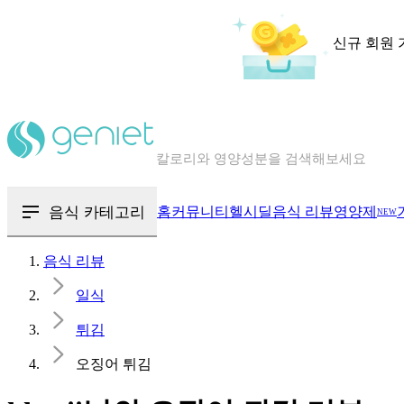
신규 회원 
칼로리와 영양성분을 검색해보세요
혈당 · 다이어트 음식 검색해보세요
음식 · 영양제 리뷰를 찾아보세요
음식 카테고리
홈
커뮤니티
헬시딜
음식 리뷰
영양제
NEW
음식 리뷰
일식
튀김
오징어 튀김