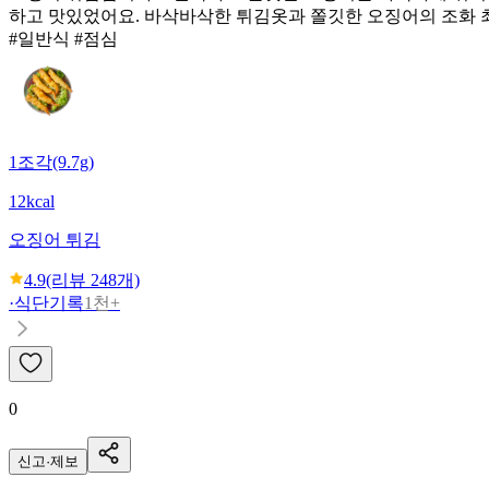
하고 맛있었어요. 바삭바삭한 튀김옷과 쫄깃한 오징어의 조화 
#일반식 #점심
1조각(9.7g)
12kcal
오징어 튀김
4.9
(리뷰
248
개)
·
식단기록
1천+
0
신고·제보