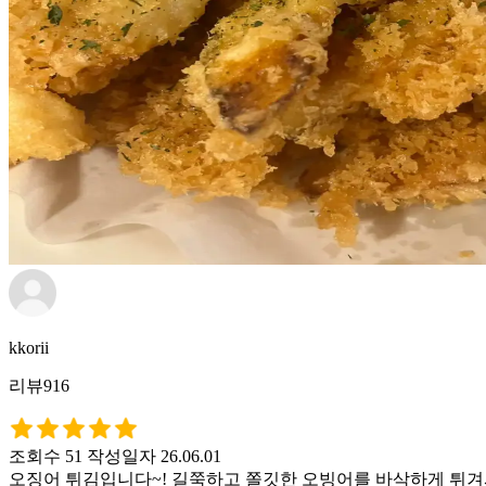
kkorii
리뷰916
조회수 51
작성일자 26.06.01
오징어 튀김입니다~! 길쭉하고 쫄깃한 오빙어를 바삭하게 튀겨