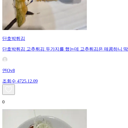
단호박튀김
단호박튀김 고추튀김 두가지를 했는데 고추튀김은 매콤하니 딱 
연Ov8
조회수
47
25.12.09
0