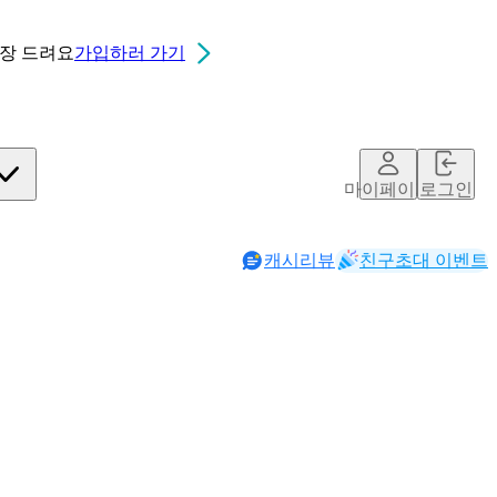
0장
드려요
가입하러 가기
마이페이지
로그인
캐시리뷰
친구초대 이벤트