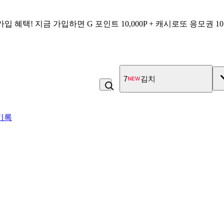
가입 혜택!
지금 가입하면
G 포인트 10,000P + 캐시로또 응모권 1
7
김치
기록