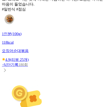
마음이 들었습니다.
#일반식 #점심
1인분(100g)
118kcal
오징어순대볶음
4.9
(리뷰
25
개)
·
식단기록
180회