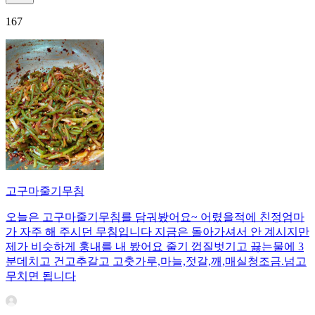
167
고구마줄기무침
오늘은 고구마줄기무침를 담궈봤어요~ 어렸을적에 친정엄마
가 자주 해 주시던 무침입니다 지금은 돌아가셔서 안 계시지만
제가 비슷하게 훙내를 내 봤어요 줄기 껍질벗기고 끓는물에 3
분데치고 건고추갈고 고춧가루,마늘,젓갈,깨,매실청조금.넘고
무치면 됩니다