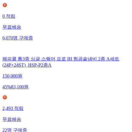
0
적립
무료배송
6,070
명
구매중
해피콜 통3중 싱글 스퀘어 프로 IH 찜곰솥냄비 2종 A세트
(24P+24ST)_HSP-P2종A
150,000
원
45
%
83,100
원
2,493
적립
무료배송
22
명
구매중