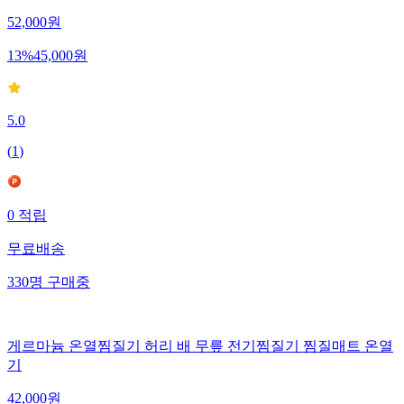
52,000
원
13
%
45,000
원
5.0
(
1
)
0
적립
무료배송
330
명
구매중
게르마늄 온열찜질기 허리 배 무릎 전기찜질기 찜질매트 온열
기
42,000
원