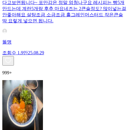
다고보면됩니다~ 포만감은 정말 엄청나구요 레시피는 빵5개
만드는데 계란5개랑 후추 마요네즈는 2큰술정도? 많이넣는걸
안좋아해요 설탕조금 소금조금 홀그레인머스터드 작은큰술
딱 요렇게 넣으면 됩니다.
똘맹
조회수
1.9만
25.08.29
999+