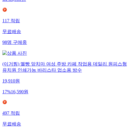
44
%
3,900
원
117
적립
무료배송
98
명
구매중
(이거찜) 멜빵 앞치마 여성 주방 카페 작업용 데일리 원피스형
유치원 인쇄가능 바리스타 업소용 방수
19,910
원
17
%
16,590
원
497
적립
무료배송