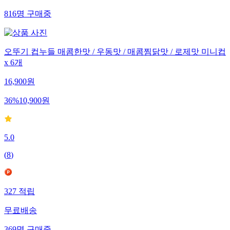
816
명
구매중
오뚜기 컵누들 매콤한맛 / 우동맛 / 매콤찜닭맛 / 로제맛 미니컵
x 6개
16,900
원
36
%
10,900
원
5.0
(
8
)
327
적립
무료배송
369
명
구매중