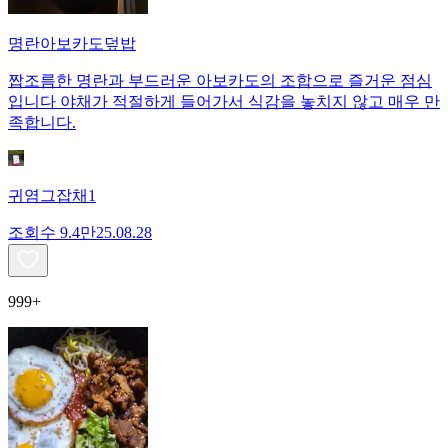
명란아보카도덮밥
짭조름한 명란과 부드러운 아보카도의 조합으로 즐거운 점심
입니다 야채가 적절하게 들어가서 식감을 놓치지 않고 매우 만
족합니다.
귀염그잡채1
조회수
9.4만
25.08.28
999+