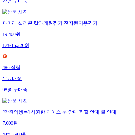
22
명
구매중
파미레 실리콘 칼라계란찜기 전자렌지용찜기
19,460
원
17
%
16,220
원
486
적립
무료배송
98
명
구매중
[만원의행복] 시원한 아이스 눈 안대 찜질 안대 쿨 안대
7,000
원