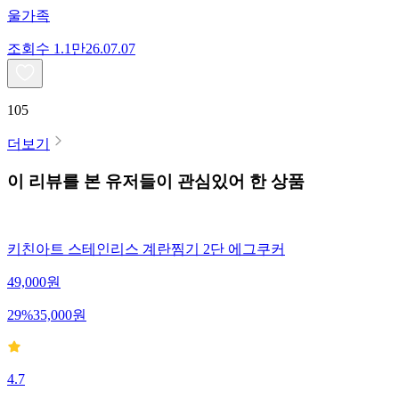
울가족
조회수
1.1만
26.07.07
105
더보기
이 리뷰를 본 유저들이 관심있어 한 상품
키친아트 스테인리스 계란찜기 2단 에그쿠커
49,000
원
29
%
35,000
원
4.7