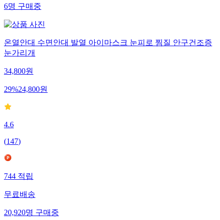
6
명
구매중
온열안대 수면안대 발열 아이마스크 눈피로 찜질 안구건조증
눈가리개
34,800
원
29
%
24,800
원
4.6
(
147
)
744
적립
무료배송
20,920
명
구매중