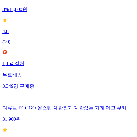
8
%
38,800
원
4.8
(
29
)
1,164
적립
무료배송
3,349
명
구매중
디큐브 EGOGO 올스텐 계란찜기 계란삶는 기계 에그 쿠커
31,900
원