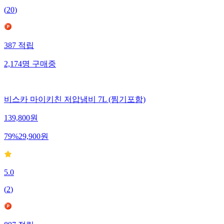
(
20
)
387
적립
2,174
명
구매중
비스카 마이키친 저압냄비 7L (찜기포함)
139,800
원
79
%
29,900
원
5.0
(
2
)