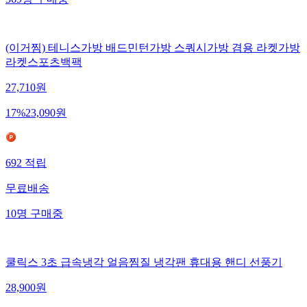
(이거찜) 테니스가방 배드민턴가방 스쿼시가방 겸용 라켓가방
라켓스포츠백팩
27,710
원
17
%
23,090
원
692
적립
무료배송
10
명
구매중
쿨릭스 3초 급속냉각 얼음찜질 냉각팬 휴대용 핸디 선풍기
28,900
원