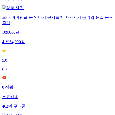
오아 아이템플 눈 안마기 관자놀이 마사지기 공기압 온열 눈찜
질기
109,000
원
41
%
64,000
원
5.0
(
3
)
0
적립
무료배송
462
명
구매중