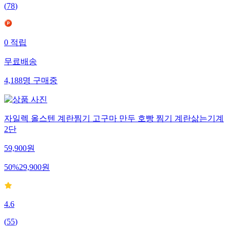
(
78
)
0
적립
무료배송
4,188
명
구매중
자일렉 올스텐 계란찜기 고구마 만두 호빵 찜기 계란삶는기계
2단
59,900
원
50
%
29,900
원
4.6
(
55
)