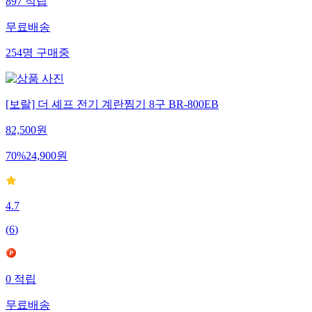
897
적립
무료배송
254
명
구매중
[보랄] 더 셰프 전기 계란찜기 8구 BR-800EB
82,500
원
70
%
24,900
원
4.7
(
6
)
0
적립
무료배송