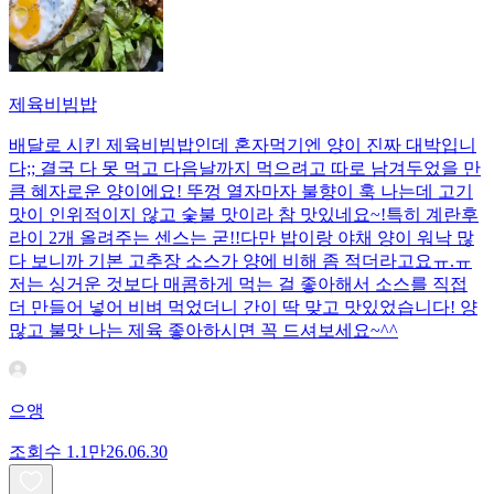
제육비빔밥
배달로 시킨 제육비빔밥인데 혼자먹기엔 양이 진짜 대박입니
다;; 결국 다 못 먹고 다음날까지 먹으려고 따로 남겨두었을 만
큼 혜자로운 양이에요! 뚜껑 열자마자 불향이 훅 나는데 고기
맛이 인위적이지 않고 숯불 맛이라 참 맛있네요~!특히 계란후
라이 2개 올려주는 센스는 굳!! ​다만 밥이랑 야채 양이 워낙 많
다 보니까 기본 고추장 소스가 양에 비해 좀 적더라고요ㅠ.ㅠ
저는 싱거운 것보다 매콤하게 먹는 걸 좋아해서 소스를 직접
더 만들어 넣어 비벼 먹었더니 간이 딱 맞고 맛있었습니다! 양
많고 불맛 나는 제육 좋아하시면 꼭 드셔보세요~^^
으앵
조회수
1.1만
26.06.30