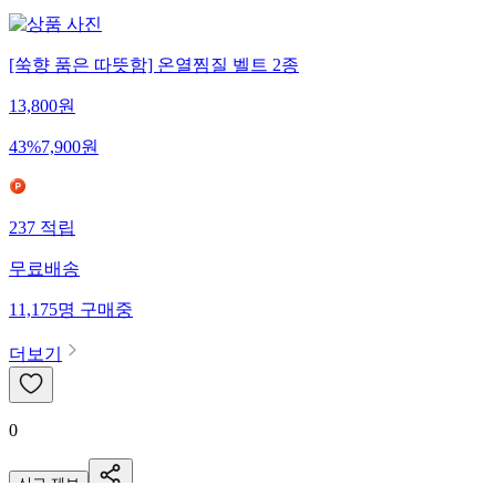
[쑥향 품은 따뜻함] 온열찜질 벨트 2종
13,800
원
43
%
7,900
원
237
적립
무료배송
11,175
명
구매중
더보기
0
신고·제보