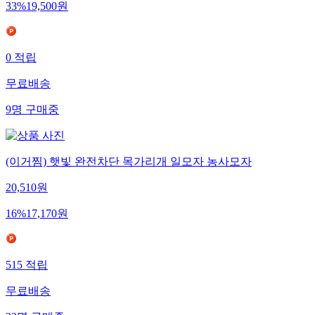
33
%
19,500
원
0
적립
무료배송
9
명
구매중
(이거찜) 햇빛 완전차단 목가리개 일모자 농사모자
20,510
원
16
%
17,170
원
515
적립
무료배송