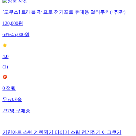
[도무스] 트래블 팟 프로 전기포트 휴대용 멀티쿠커(+찜판)
120,000
원
63
%
45,000
원
4.0
(
1
)
0
적립
무료배송
237
명
구매중
키친아트 스텐 계란찜기 타이머 스팀 전기찜기 에그쿠커