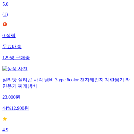
5.0
(
1
)
0
적립
무료배송
129
명
구매중
실리닷 실리콘 사각 냄비 3type 6color 전자레인지 계란찜기 라
면용기 찌게냄비
23,000
원
44
%
12,900
원
4.9