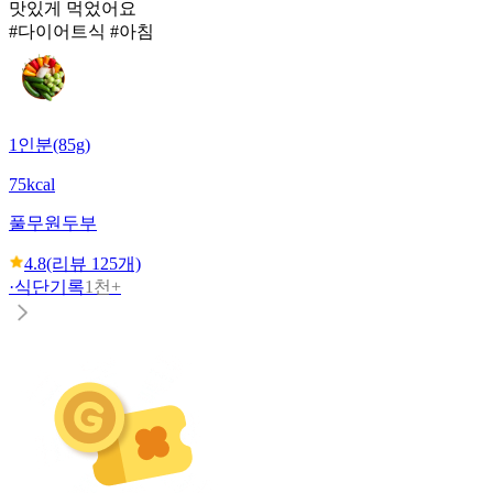
맛있게 먹었어요
#다이어트식 #아침
1인분(85g)
75kcal
풀무원
두부
4.8
(리뷰
125
개)
·
식단기록
1천+