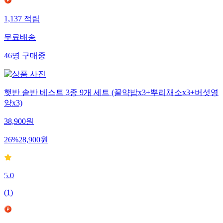
1,137
적립
무료배송
46
명
구매중
햇반 솥반 베스트 3종 9개 세트 (꿀약밥x3+뿌리채소x3+버섯영
양x3)
38,900
원
26
%
28,900
원
5.0
(
1
)