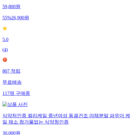
59,800
원
55
%
26,900
원
5.0
(
4
)
807
적립
무료배송
117
명
구매중
식약처인증 컬리케일 중년여성 동결건조 야채분말 파우더 케
일 채소 첨가물없는 식약청인증
30,000
원