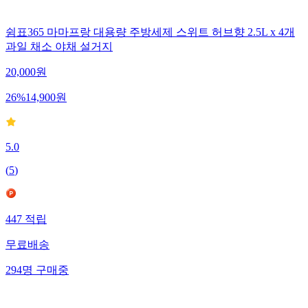
쉼표365 마마프랑 대용량 주방세제 스위트 허브향 2.5L x 4개
과일 채소 야채 설거지
20,000
원
26
%
14,900
원
5.0
(
5
)
447
적립
무료배송
294
명
구매중