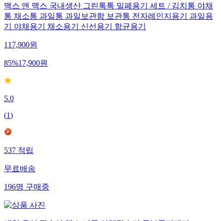
맥스 앤 맥스 국내생산 그린톡톡 밀폐용기 세트 / 김치통 야채
통 채소통 과일통 과일보관함 보관통 전자레인지용기 과일용
기 야채용기 채소용기 신선용기 항균용기
117,900
원
85
%
17,900
원
5.0
(
1
)
537
적립
무료배송
196
명
구매중