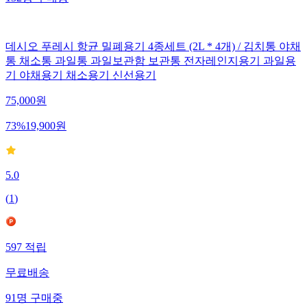
132
명
구매중
데시오 푸레시 항균 밀폐용기 4종세트 (2L * 4개) / 김치통 야채
통 채소통 과일통 과일보관함 보관통 전자레인지용기 과일용
기 야채용기 채소용기 신선용기
75,000
원
73
%
19,900
원
5.0
(
1
)
597
적립
무료배송
91
명
구매중