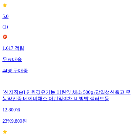
5.0
(
1
)
1,617
적립
무료배송
44
명
구매중
[산지직송] 친환경유기농 어린잎 채소 500g /당일생산출고 무
농약인증 베이비채소 어린잎야채 비빔밥 샐러드등
12,800
원
23
%
9,800
원