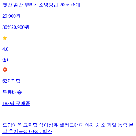
햇반 솥반 뿌리채소영양밥 200g x6개
29,900
원
30
%
20,900
원
4.8
(
6
)
627
적립
무료배송
183
명
구매중
드림이음 그린팁 식이섬유 샐러드캔디 야채 채소 과일 농축 분
말 츄어블정 60정 3박스