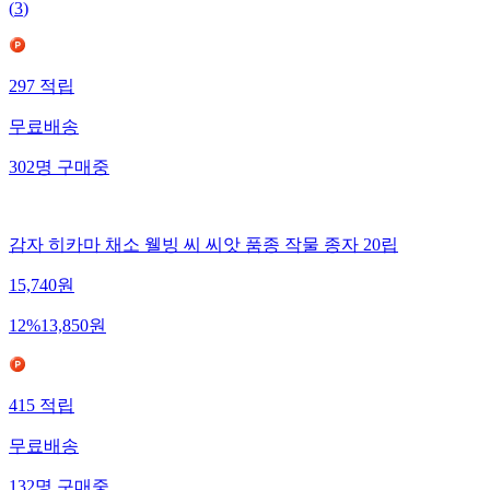
(
3
)
297
적립
무료배송
302
명
구매중
감자 히카마 채소 웰빙 씨 씨앗 품종 작물 종자 20립
15,740
원
12
%
13,850
원
415
적립
무료배송