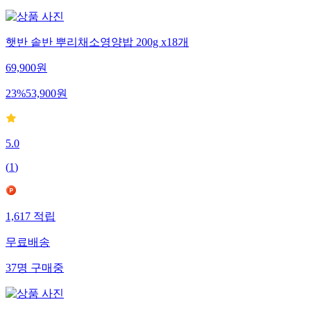
햇반 솥반 뿌리채소영양밥 200g x18개
69,900
원
23
%
53,900
원
5.0
(
1
)
1,617
적립
무료배송
37
명
구매중