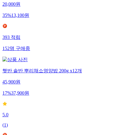
20,000
원
35
%
13,100
원
393
적립
152
명
구매중
햇반 솥반 뿌리채소영양밥 200g x12개
45,900
원
17
%
37,900
원
5.0
(
1
)