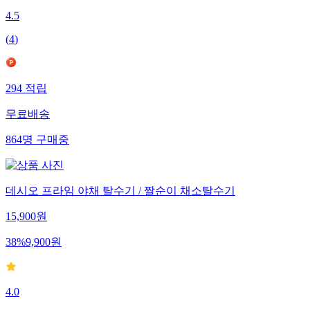
4.5
(
4
)
294
적립
무료배송
864
명
구매중
데시오 프라임 야채 탈수기 / 짤순이 채소탈수기
15,900
원
38
%
9,900
원
4.0