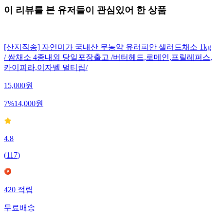
이 리뷰를 본 유저들이 관심있어 한 상품
[산지직송] 자연미가 국내산 무농약 유러피안 샐러드채소 1kg
/ 쌈채소 4종내외 당일포장출고 /버터헤드,로메인,프릴레퍼스,
카이피라,이자벨 멀티립/
15,000
원
7
%
14,000
원
4.8
(
117
)
420
적립
무료배송