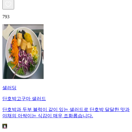
793
샐러딩
단호박고구마 샐러드
단호박과 두부 블럭이 같이 있는 샐러드로 단호박 달달한 맛과
야채의 아싹이는 식감이 매우 조화롭습니다.