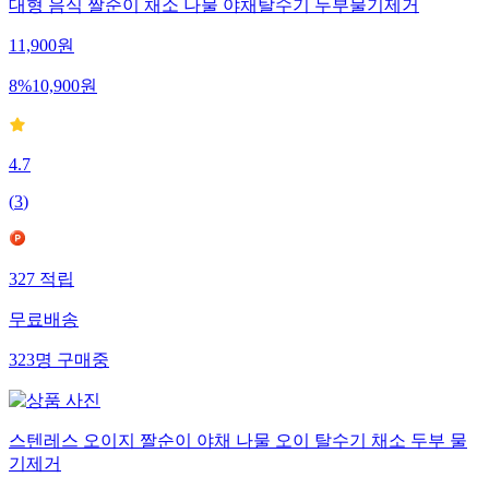
대형 음식 짤순이 채소 나물 야채탈수기 두부물기제거
11,900
원
8
%
10,900
원
4.7
(
3
)
327
적립
무료배송
323
명
구매중
스텐레스 오이지 짤순이 야채 나물 오이 탈수기 채소 두부 물
기제거