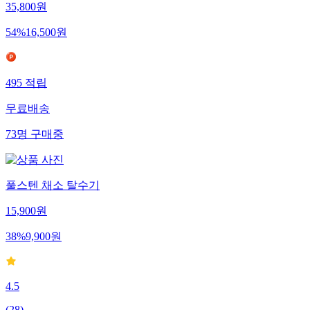
35,800
원
54
%
16,500
원
495
적립
무료배송
73
명
구매중
풀스텐 채소 탈수기
15,900
원
38
%
9,900
원
4.5