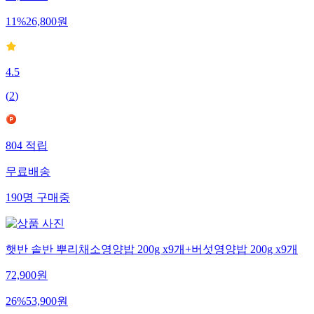
11
%
26,800
원
4.5
(
2
)
804
적립
무료배송
190
명
구매중
햇반 솥반 뿌리채소영양밥 200g x9개+버섯영양밥 200g x9개
72,900
원
26
%
53,900
원