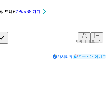
0장
드려요
가입하러 가기
마이페이지
로그인
캐시리뷰
친구초대 이벤트