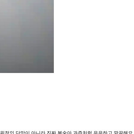
적인 단맛이 아니라 진짜 복숭아 과즙처럼 은은하고 깔끔해요. 한 병