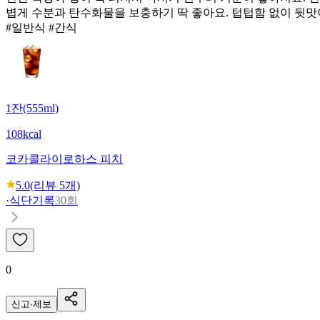
볍게 수분과 탄수화물을 보충하기 딱 좋아요. 텁텁함 없이 뒷맛
#일반식 #간식
1잔(555ml)
108kcal
코카콜라
이로하스 피치
5.0
(리뷰
5
개)
·
식단기록
30회
0
신고·제보