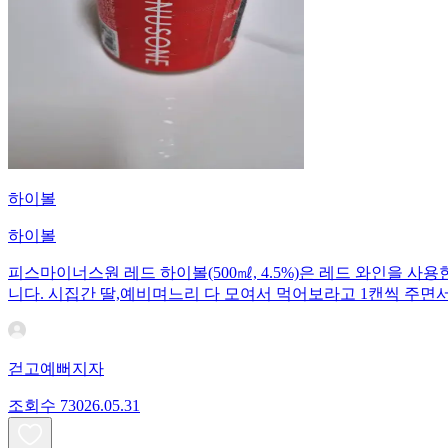
하이볼
하이볼
피스마이너스원 레드 하이볼(500㎖, 4.5%)은 레드 와인을 사
니다. 시집간 딸,예비며느리 다 모여서 먹어보라고 1캔씩 주면
걷고예뻐지자
조회수
730
26.05.31