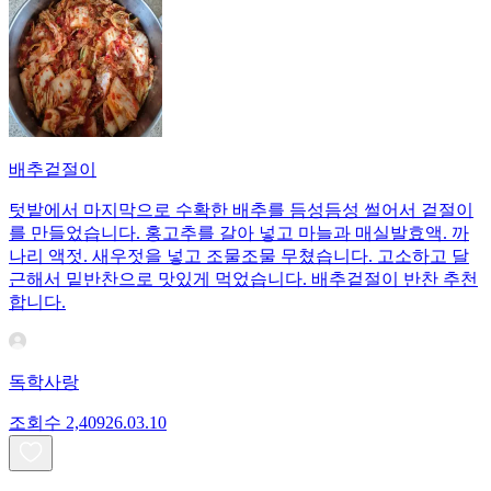
배추겉절이
텃밭에서 마지막으로 수확한 배추를 듬성듬성 썰어서 겉절이
를 만들었습니다. 홍고추를 갈아 넣고 마늘과 매실발효액. 까
나리 액젓. 새우젓을 넣고 조물조물 무쳤습니다. 고소하고 달
근해서 밑반찬으로 맛있게 먹었습니다. 배추겉절이 반찬 추천
합니다.
독학사랑
조회수
2,409
26.03.10