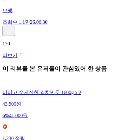
으앵
조회수
1.1만
26.06.30
170
더보기
이 리뷰를 본 유저들이 관심있어 한 상품
비비고 수제진한 김치만두 1600g x 2
43,500
원
6
%
41,000
원
1,230
적립