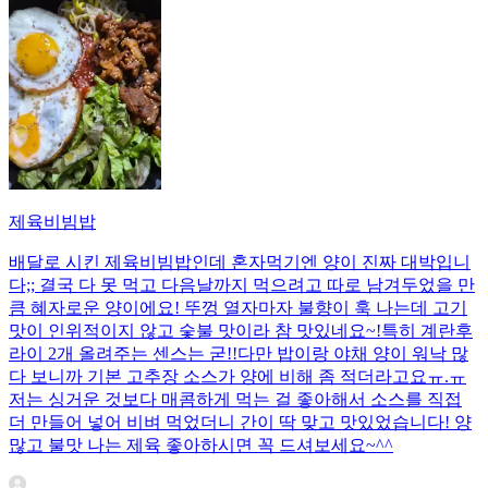
제육비빔밥
배달로 시킨 제육비빔밥인데 혼자먹기엔 양이 진짜 대박입니
다;; 결국 다 못 먹고 다음날까지 먹으려고 따로 남겨두었을 만
큼 혜자로운 양이에요! 뚜껑 열자마자 불향이 훅 나는데 고기
맛이 인위적이지 않고 숯불 맛이라 참 맛있네요~!특히 계란후
라이 2개 올려주는 센스는 굳!! ​다만 밥이랑 야채 양이 워낙 많
다 보니까 기본 고추장 소스가 양에 비해 좀 적더라고요ㅠ.ㅠ
저는 싱거운 것보다 매콤하게 먹는 걸 좋아해서 소스를 직접
더 만들어 넣어 비벼 먹었더니 간이 딱 맞고 맛있었습니다! 양
많고 불맛 나는 제육 좋아하시면 꼭 드셔보세요~^^