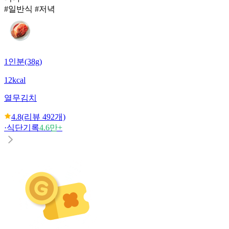
#일반식 #저녁
1인분(38g)
12kcal
열무김치
4.8
(리뷰
492
개)
·
식단기록
4.6만+