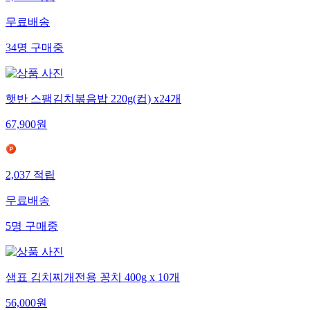
무료배송
34
명
구매중
햇반 스팸김치볶음밥 220g(컵) x24개
67,900
원
2,037
적립
무료배송
5
명
구매중
샘표 김치찌개전용 꽁치 400g x 10개
56,000
원