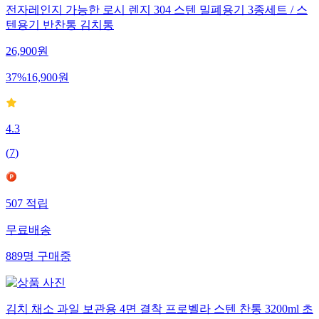
전자레인지 가능한 로시 렌지 304 스텐 밀폐용기 3종세트 / 스
텐용기 반찬통 김치통
26,900
원
37
%
16,900
원
4.3
(
7
)
507
적립
무료배송
889
명
구매중
김치 채소 과일 보관용 4면 결착 프로벨라 스텐 찬통 3200ml 초