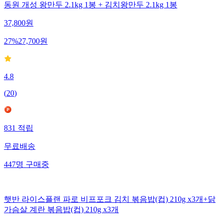
동원 개성 왕만두 2.1kg 1봉 + 김치왕만두 2.1kg 1봉
37,800
원
27
%
27,700
원
4.8
(
20
)
831
적립
무료배송
447
명
구매중
햇반 라이스플랜 파로 비프포크 김치 볶음밥(컵) 210g x3개+닭
가슴살 계란 볶음밥(컵) 210g x3개