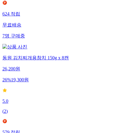
624
적립
무료배송
7
명
구매중
동원 김치찌개용참치 150g x 8캔
26,200
원
26
%
19,300
원
5.0
(
2
)