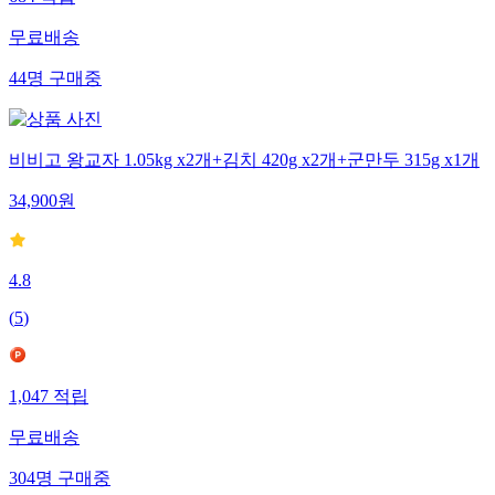
무료배송
44
명
구매중
비비고 왕교자 1.05kg x2개+김치 420g x2개+군만두 315g x1개
34,900
원
4.8
(
5
)
1,047
적립
무료배송
304
명
구매중