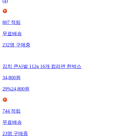
(
4
)
807
적립
무료배송
232
명
구매중
김치 큰사발 112g 16개 컵라면 한박스
34,800
원
29
%
24,800
원
744
적립
무료배송