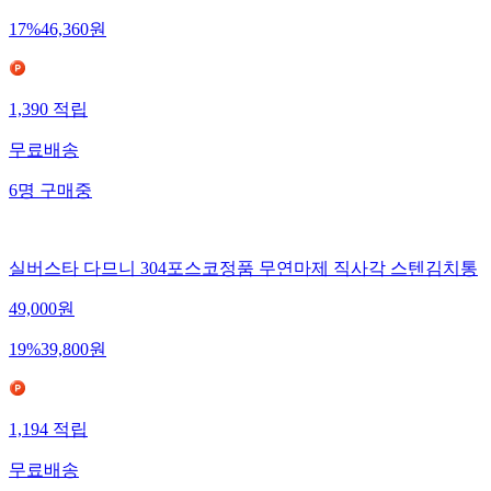
17
%
46,360
원
1,390
적립
무료배송
6
명
구매중
실버스타 다므니 304포스코정품 무연마제 직사각 스텐김치통
49,000
원
19
%
39,800
원
1,194
적립
무료배송