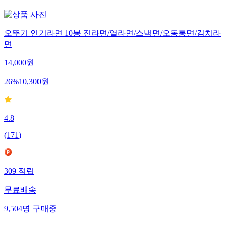
23
명
구매중
오뚜기 인기라면 10봉 진라면/열라면/스낵면/오동통면/김치라
면
14,000
원
26
%
10,300
원
4.8
(
171
)
309
적립
무료배송
9,504
명
구매중