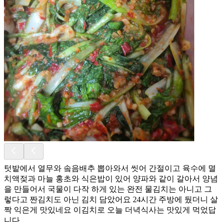
텃밭에서 열무와 솤음배추 뽑아와서 씻어 간절이고 육수에 멸
치액젖과 마늘 홍초와 식은밥이 있어 양파와 같이 갈아서 양념
을 만들어서 국물이 다작 하게 있는 완전 물김치는 아니고 그
렇다고 짠김치도 아닌 김치 담았어요 24시간 주방에 뒀더니 살
짝 익은게 맛있네요 이김치로 오늘 더녁식사는 맛있게 먹었답
니다