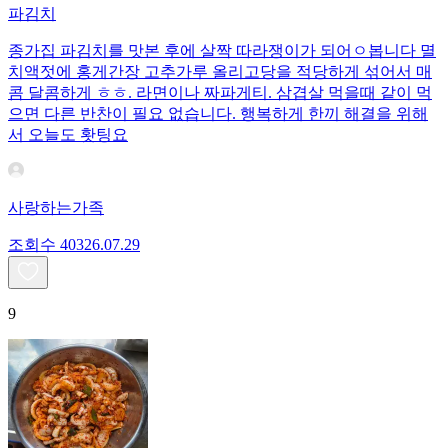
파김치
종가집 파김치를 맛본 후에 살짝 따라쟁이가 되어ㅇ봅니다 멸
치액젓에 홍게간장 고추가루 올리고당을 적당하게 섞어서 매
콤 달콤하게 ㅎㅎ. 라면이나 짜파게티. 삼겹살 먹을때 같이 먹
으면 다른 반찬이 필요 없습니다. 행복하게 한끼 해결을 위해
서 오늘도 홧팅요
사랑하는가족
조회수
403
26.07.29
9