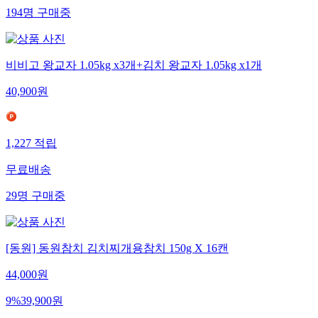
194
명
구매중
비비고 왕교자 1.05kg x3개+김치 왕교자 1.05kg x1개
40,900
원
1,227
적립
무료배송
29
명
구매중
[동원] 동원참치 김치찌개용참치 150g X 16캔
44,000
원
9
%
39,900
원