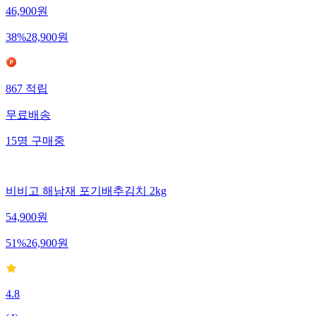
46,900
원
38
%
28,900
원
867
적립
무료배송
15
명
구매중
비비고 해남재 포기배추김치 2kg
54,900
원
51
%
26,900
원
4.8