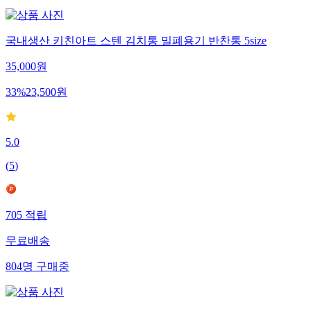
국내생산 키친아트 스텐 김치통 밀폐용기 반찬통 5size
35,000
원
33
%
23,500
원
5.0
(
5
)
705
적립
무료배송
804
명
구매중