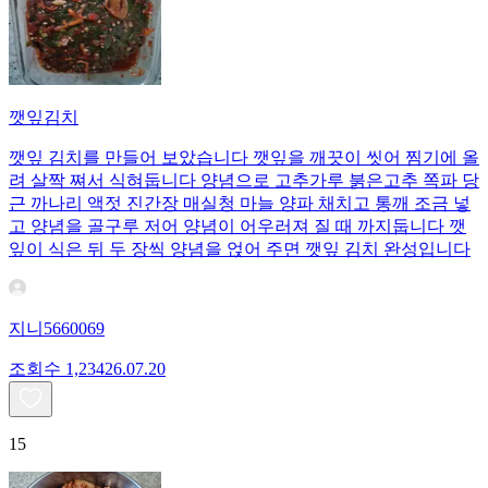
깻잎김치
깻잎 김치를 만들어 보았습니다 깻잎을 깨끗이 씻어 찜기에 올
려 살짝 쪄서 식혀둡니다 양념으로 고추가루 붉은고추 쪽파 당
근 까나리 액젓 진간장 매실청 마늘 양파 채치고 통깨 조금 넣
고 양념을 골구루 저어 양념이 어우러져 질 때 까지둡니다 깻
잎이 식은 뒤 두 장씩 양념을 얹어 주면 깻잎 김치 완성입니다
지니5660069
조회수
1,234
26.07.20
15