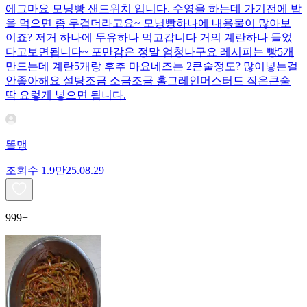
에그마요 모닝빵 샌드위치 입니다. 수영을 하는데 가기전에 밥
을 먹으면 좀 무겁더라고요~ 모닝빵하나에 내용물이 많아보
이죠? 저거 하나에 두유하나 먹고갑니다 거의 계란하나 들었
다고보면됩니다~ 포만감은 정말 엄청나구요 레시피는 빵5개
만드는데 계란5개랑 후추 마요네즈는 2큰술정도? 많이넣는걸
안좋아해요 설탕조금 소금조금 홀그레인머스터드 작은큰술
딱 요렇게 넣으면 됩니다.
똘맹
조회수
1.9만
25.08.29
999+