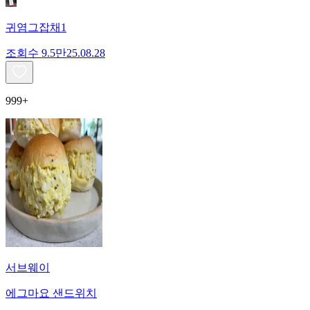
귀염그잡채1
조회수
9.5만
25.08.28
999+
서브웨이
에그마요 샌드위치