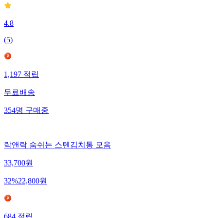
4.8
(
5
)
1,197
적립
무료배송
354
명
구매중
락앤락 숨쉬는 스텐김치통 모음
33,700
원
32
%
22,800
원
684
적립