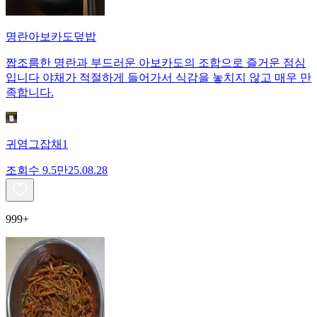
명란아보카도덮밥
짭조름한 명란과 부드러운 아보카도의 조합으로 즐거운 점심
입니다 야채가 적절하게 들어가서 식감을 놓치지 않고 매우 만
족합니다.
귀염그잡채1
조회수
9.5만
25.08.28
999+