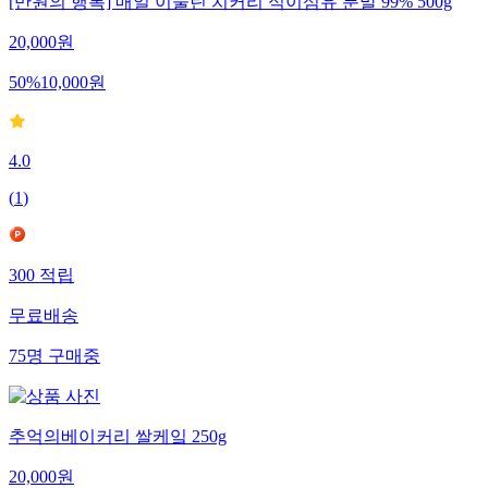
[만원의 행복] 매일 이눌린 치커리 식이섬유 분말 99% 500g
20,000
원
50
%
10,000
원
4.0
(
1
)
300
적립
무료배송
75
명
구매중
추억의베이커리 쌀케잌 250g
20,000
원