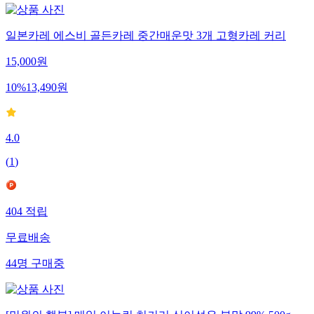
일본카레 에스비 골든카레 중간매운맛 3개 고형카레 커리
15,000
원
10
%
13,490
원
4.0
(
1
)
404
적립
무료배송
44
명
구매중