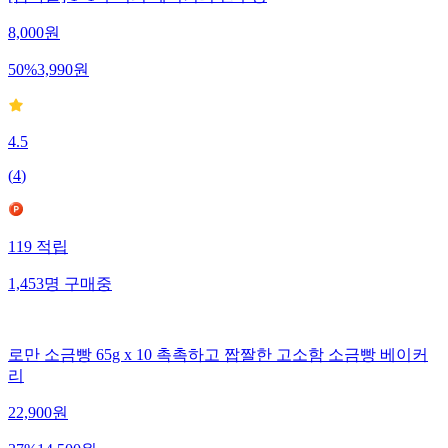
8,000
원
50
%
3,990
원
4.5
(
4
)
119
적립
1,453
명
구매중
로만 소금빵 65g x 10 촉촉하고 짭짤한 고소함 소금빵 베이커
리
22,900
원