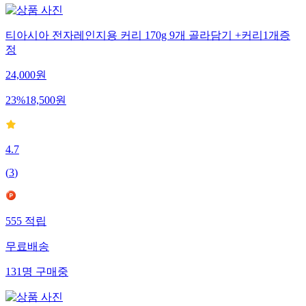
티아시아 전자레인지용 커리 170g 9개 골라담기 +커리1개증
정
24,000
원
23
%
18,500
원
4.7
(
3
)
555
적립
무료배송
131
명
구매중