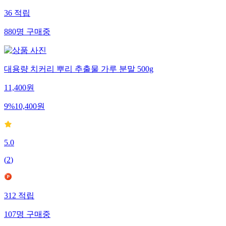
36
적립
880
명
구매중
대용량 치커리 뿌리 추출물 가루 분말 500g
11,400
원
9
%
10,400
원
5.0
(
2
)
312
적립
107
명
구매중