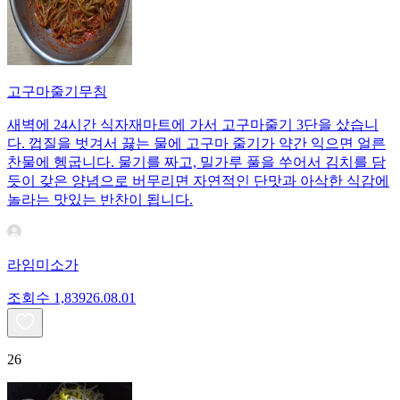
고구마줄기무침
새벽에 24시간 식자재마트에 가서 고구마줄기 3단을 샀습니
다. 껍질을 벗겨서 끓는 물에 고구마 줄기가 약간 익으면 얼른
찬물에 헹굽니다. 물기를 짜고, 밀가루 풀을 쑤어서 김치를 담
듯이 갖은 양념으로 버무리면 자연적인 단맛과 아삭한 식감에
놀라는 맛있는 반찬이 됩니다.
라임미소가
조회수
1,839
26.08.01
26