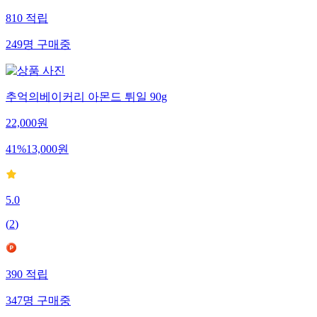
810
적립
249
명
구매중
추억의베이커리 아몬드 튀일 90g
22,000
원
41
%
13,000
원
5.0
(
2
)
390
적립
347
명
구매중