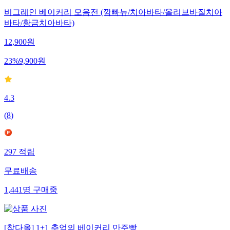
비그레인 베이커리 모음전 (깜빠뉴/치아바타/올리브바질치아
바타/황금치아바타)
12,900
원
23
%
9,900
원
4.3
(
8
)
297
적립
무료배송
1,441
명
구매중
[참다올] 1+1 추억의 베이커리 만주빵