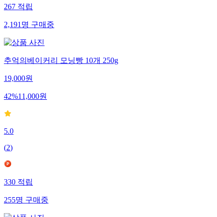
267
적립
2,191
명
구매중
추억의베이커리 모닝빵 10개 250g
19,000
원
42
%
11,000
원
5.0
(
2
)
330
적립
255
명
구매중