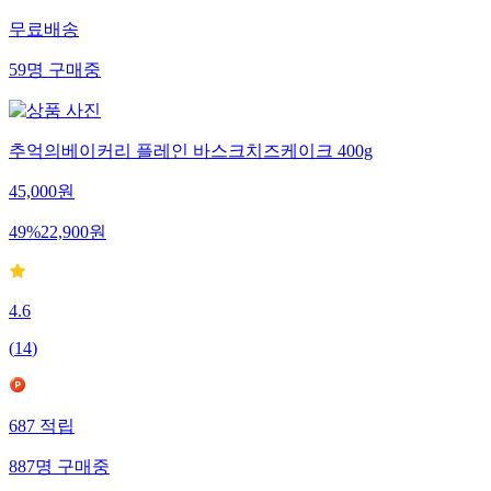
무료배송
59
명
구매중
추억의베이커리 플레인 바스크치즈케이크 400g
45,000
원
49
%
22,900
원
4.6
(
14
)
687
적립
887
명
구매중