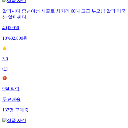
알파시디 중년여성 시클로 치커리 60대 고급 부모님 알파 미국
산 알파씨디
40,000
원
18
%
32,800
원
5.0
(
1
)
984
적립
무료배송
137
명
구매중