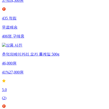
37
%
14,500
원
435
적립
무료배송
406
명
구매중
추억의베이커리 모카 롤케잌 500g
46,000
원
41
%
27,000
원
5.0
(
2
)