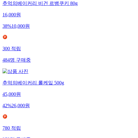
추억의베이커리 비건 르뱅쿠키 80g
16,000
원
38
%
10,000
원
300
적립
484
명
구매중
추억의베이커리 롤케잌 500g
45,000
원
42
%
26,000
원
780
적립