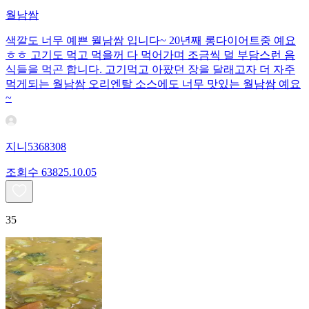
월남쌈
색깔도 너무 예쁜 월남쌈 입니다~ 20년째 롱다이어트중 예요
ㅎㅎ 고기도 먹고 먹을꺼 다 먹어가며 조금씩 덜 부담스런 음
식들을 먹곤 합니다. 고기먹고 아팠던 장을 달래고자 더 자주
먹게되는 월남쌈 오리엔탈 소스에도 너무 맛있는 월남쌈 예요
~
지니5368308
조회수
638
25.10.05
35