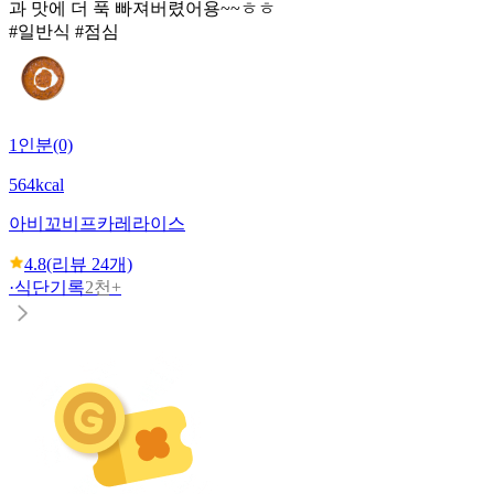
과 맛에 더 푹 빠져버렸어용~~ㅎㅎ
#일반식 #점심
1인분(0)
564kcal
아비꼬
비프카레라이스
4.8
(리뷰
24
개)
·
식단기록
2천+