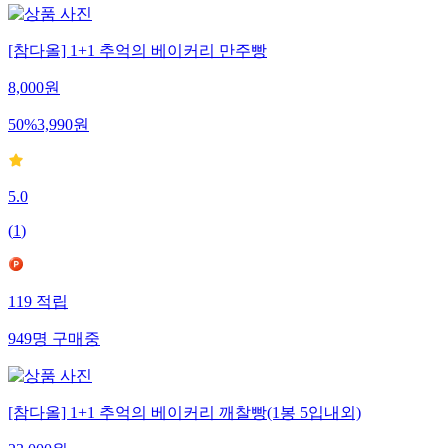
[참다올] 1+1 추억의 베이커리 만주빵
8,000
원
50
%
3,990
원
5.0
(
1
)
119
적립
949
명
구매중
[참다올] 1+1 추억의 베이커리 깨찰빵(1봉 5입내외)