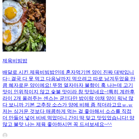
제육비빔밥
배달로 시킨 제육비빔밥인데 혼자먹기엔 양이 진짜 대박입니
다;; 결국 다 못 먹고 다음날까지 먹으려고 따로 남겨두었을 만
큼 혜자로운 양이에요! 뚜껑 열자마자 불향이 훅 나는데 고기
맛이 인위적이지 않고 숯불 맛이라 참 맛있네요~!특히 계란후
라이 2개 올려주는 센스는 굳!! ​다만 밥이랑 야채 양이 워낙 많
다 보니까 기본 고추장 소스가 양에 비해 좀 적더라고요ㅠ.ㅠ
저는 싱거운 것보다 매콤하게 먹는 걸 좋아해서 소스를 직접
더 만들어 넣어 비벼 먹었더니 간이 딱 맞고 맛있었습니다! 양
많고 불맛 나는 제육 좋아하시면 꼭 드셔보세요~^^