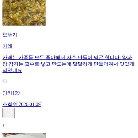
오뚜기
카레
카레는 가족들 모두 좋아해서 자주 만들어 먹곤 합니다. 양파
랑 감자는 필수로 넣고 만드는데 달달하게 만들어져서 맛있게
먹었네요
밍키199
조회수
76
26.01.09
1