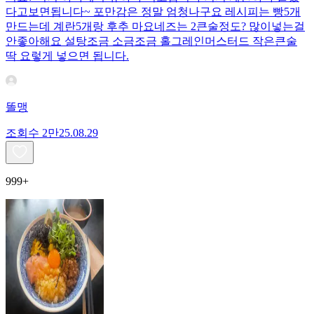
다고보면됩니다~ 포만감은 정말 엄청나구요 레시피는 빵5개
만드는데 계란5개랑 후추 마요네즈는 2큰술정도? 많이넣는걸
안좋아해요 설탕조금 소금조금 홀그레인머스터드 작은큰술
딱 요렇게 넣으면 됩니다.
똘맹
조회수
2만
25.08.29
999+