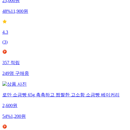
23,000
원
48
%
11,900
원
4.3
(
3
)
357
적립
249
명
구매중
로만 소금빵 65g 촉촉하고 짭짤한 고소함 소금빵 베이커리
2,600
원
54
%
1,200
원