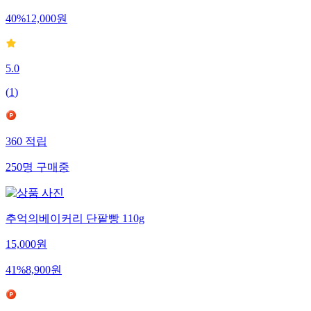
40
%
12,000
원
5.0
(
1
)
360
적립
250
명
구매중
추억의베이커리 단팥빵 110g
15,000
원
41
%
8,900
원