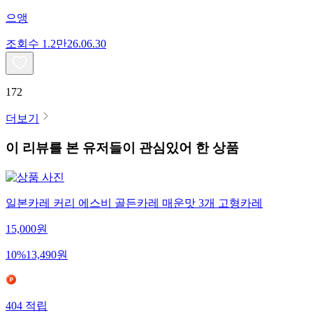
으앵
조회수
1.2만
26.06.30
172
더보기
이 리뷰를 본 유저들이 관심있어 한 상품
일본카레 커리 에스비 골든카레 매운맛 3개 고형카레
15,000
원
10
%
13,490
원
404
적립