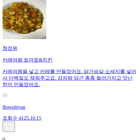
청정원
카레여왕 토마토&치킨
카레여왕을 넣고 카레를 만들었어요. 닭가슴살 소세지를 넣어
서 단백질도 채워주고요. 감자랑 당근 총총 썰어가지고 맛난
한끼 만들었어요.
flowerhyun
조회수
41
25.10.15
0