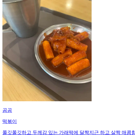
곰곰
떡볶이
쫄깃쫄깃하고 두께감 있는 가래떡에 달짝지근 하고 살짝 매콤함