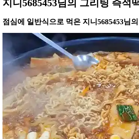
지니5685453님의 그리팅 즉석
점심에 일반식으로 먹은 지니5685453님