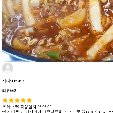
지니5685453
리뷰662
조회수 59
작성일자 26.06.02
떡과 어묵, 라면사리가 매콤달콤한 양념에 푹 끓여져 있어서 정