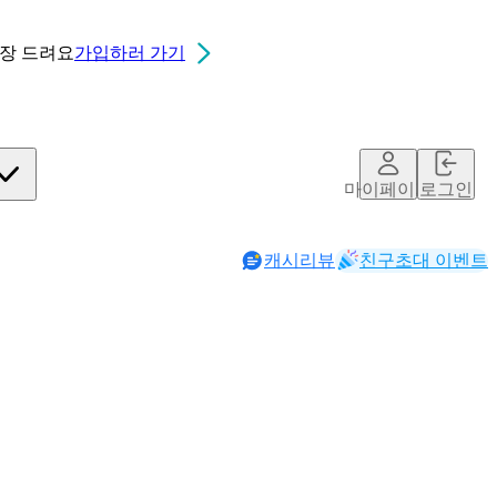
0장
드려요
가입하러 가기
마이페이지
로그인
캐시리뷰
친구초대 이벤트