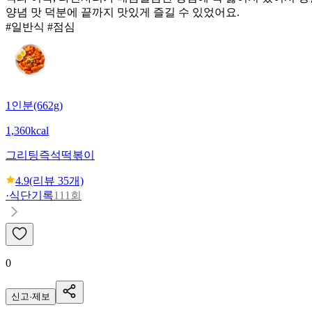
양념 맛 덕분에 끝까지 맛있게 즐길 수 있었어요.
#일반식 #점심
1인분(662g)
1,360kcal
그리팅
즉석떡볶이
4.9
(리뷰
35
개)
·
식단기록
111회
0
신고·제보