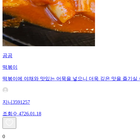
곰곰
떡볶이
떡볶이에 야채와 맛있는 어묵을 넣으니 더욱 깊은 맛을 즐기실 
지니3591257
조회수
47
26.01.18
0