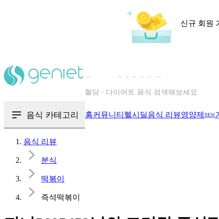
신규 회원 
칼로리와 영양성분을 검색해보세요
혈당 · 다이어트 음식 검색해보세요
음식 · 영양제 리뷰를 찾아보세요
음식 카테고리
홈
커뮤니티
헬시딜
음식 리뷰
영양제
NEW
음식 리뷰
분식
떡볶이
즉석떡볶이