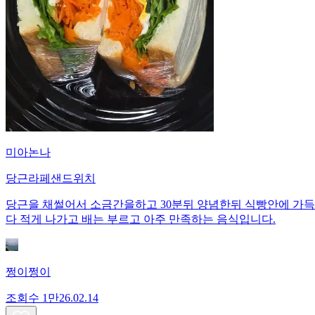
미아논나
당근라페샌드위치
당근을 채썰어서 소금간을하고 30분뒤 양념한뒤 식빵안에 가득
다 적게 나가고 배는 부르고 아주 만족하는 음식입니다.
쩡이쩡이
조회수
1만
26.02.14