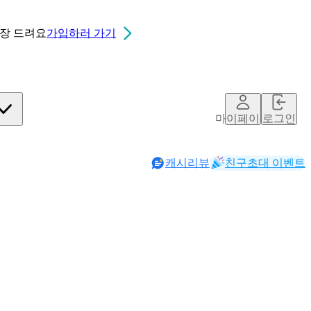
0장
드려요
가입하러 가기
마이페이지
로그인
캐시리뷰
친구초대 이벤트