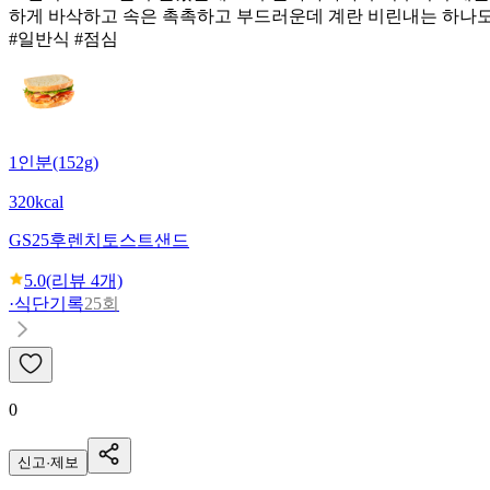
하게 바삭하고 속은 촉촉하고 부드러운데 계란 비린내는 하나도
#일반식 #점심
1인분(152g)
320kcal
GS25
후렌치토스트샌드
5.0
(리뷰
4
개)
·
식단기록
25회
0
신고·제보