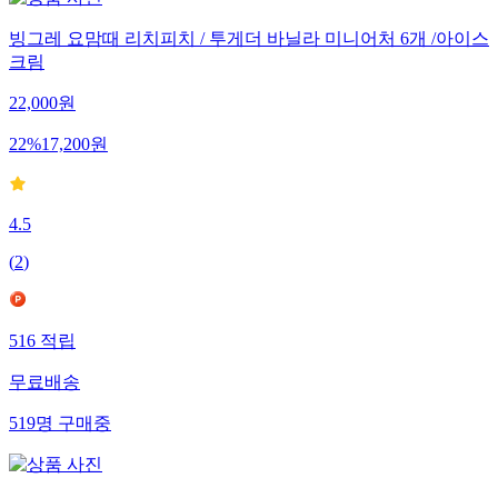
빙그레 요맘때 리치피치 / 투게더 바닐라 미니어처 6개 /아이스
크림
22,000
원
22
%
17,200
원
4.5
(
2
)
516
적립
무료배송
519
명
구매중