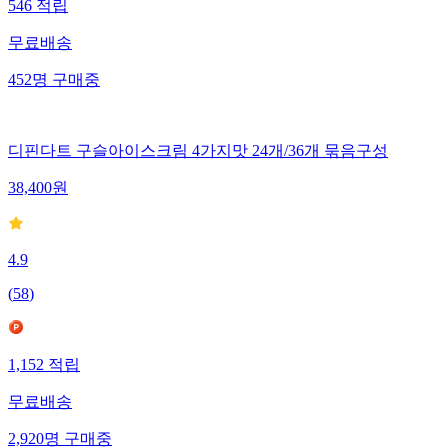
546
적립
무료배송
452
명
구매중
디핀다트 구슬아이스크림 4가지맛 24개/36개 묶음구성
38,400
원
4.9
(
58
)
1,152
적립
무료배송
2,920
명
구매중