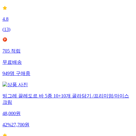
4.8
(
13
)
705
적립
무료배송
949
명
구매중
빙그레 끌레도르 바 5종 10+10개 골라담기 /프리미엄/아이스
크림
48,000
원
42
%
27,700
원