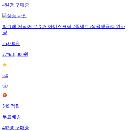
484
명
구매중
빙그레 저당/제로슈거 아이스크림 2종세트 /생귤탱귤/더위사
냥
25,000
원
27
%
18,300
원
5.0
(
5
)
549
적립
무료배송
462
명
구매중