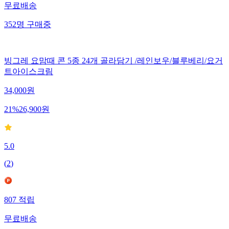
무료배송
352
명
구매중
빙그레 요맘때 콘 5종 24개 골라담기 /레인보우/블루베리/요거
트아이스크림
34,000
원
21
%
26,900
원
5.0
(
2
)
807
적립
무료배송