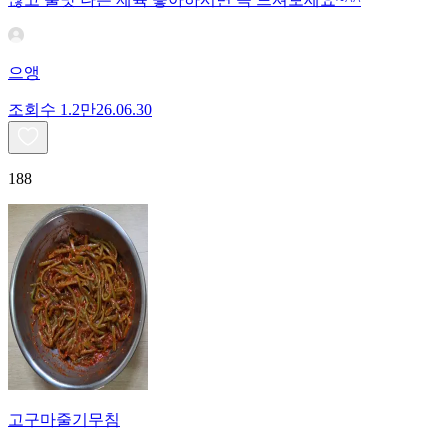
으앵
조회수
1.2만
26.06.30
188
고구마줄기무침