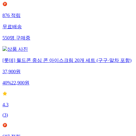
876
적립
무료배송
550
명
구매중
[롯데] 월드콘 중심 콘 아이스크림 20개 세트 (구구·말차 포함)
37,900
원
40
%
22,900
원
4.3
(
3
)