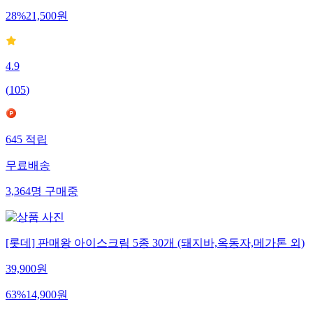
28
%
21,500
원
4.9
(
105
)
645
적립
무료배송
3,364
명
구매중
[롯데] 판매왕 아이스크림 5종 30개 (돼지바,옥동자,메가톤 외)
39,900
원
63
%
14,900
원