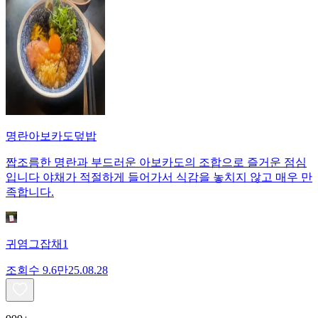
명란아보카도덮밥
짭조름한 명란과 부드러운 아보카도의 조합으로 즐거운 점심
입니다 야채가 적절하게 들어가서 식감을 놓치지 않고 매우 만
족합니다.
귀염그잡채1
조회수
9.6만
25.08.28