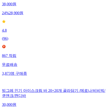
38,000
원
24
%
28,900
원
4.8
(
96
)
867
적립
무료배송
3,873
명
구매중
빙그레 인기 아이스크림 바 20+20개 골라담기 /메로나/비비빅/
쿠앤크/캔디바
30,000
원