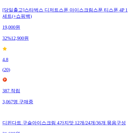
[당일출고]스타벅스 디저트스푼 아이스크림스푼 티스푼 4P 1
세트(+쇼핑백)
19,000
원
32
%
12,900
원
4.8
(
20
)
387
적립
3,067
명
구매중
디핀다트 구슬아이스크림 4가지맛 12개/24개/36개 묶음구성