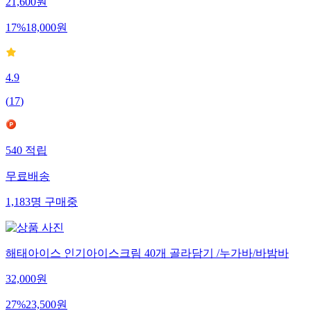
21,600
원
17
%
18,000
원
4.9
(
17
)
540
적립
무료배송
1,183
명
구매중
해태아이스 인기아이스크림 40개 골라담기 /누가바/바밤바
32,000
원
27
%
23,500
원