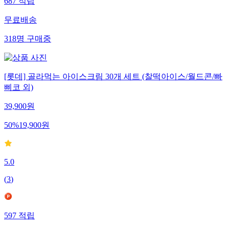
687
적립
무료배송
318
명
구매중
[롯데] 골라먹는 아이스크림 30개 세트 (찰떡아이스/월드콘/빠
삐코 외)
39,900
원
50
%
19,900
원
5.0
(
3
)
597
적립