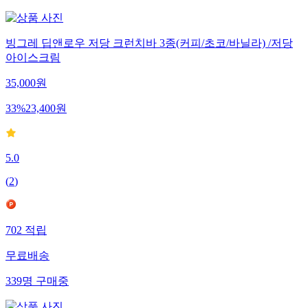
빙그레 딥앤로우 저당 크런치바 3종(커피/초코/바닐라) /저당
아이스크림
35,000
원
33
%
23,400
원
5.0
(
2
)
702
적립
무료배송
339
명
구매중