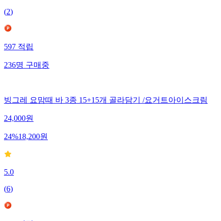
(
2
)
597
적립
236
명
구매중
빙그레 요맘때 바 3종 15+15개 골라담기 /요거트아이스크림
24,000
원
24
%
18,200
원
5.0
(
6
)