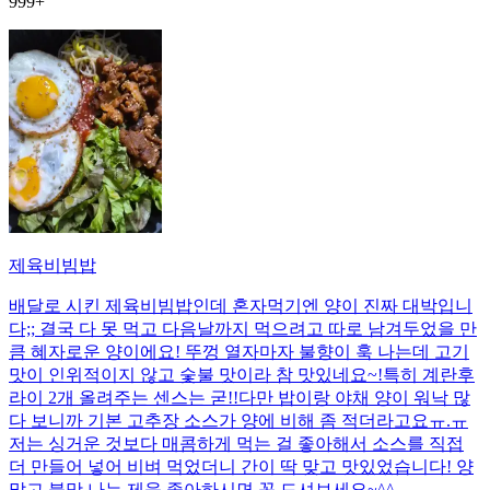
999+
제육비빔밥
배달로 시킨 제육비빔밥인데 혼자먹기엔 양이 진짜 대박입니
다;; 결국 다 못 먹고 다음날까지 먹으려고 따로 남겨두었을 만
큼 혜자로운 양이에요! 뚜껑 열자마자 불향이 훅 나는데 고기
맛이 인위적이지 않고 숯불 맛이라 참 맛있네요~!특히 계란후
라이 2개 올려주는 센스는 굳!! ​다만 밥이랑 야채 양이 워낙 많
다 보니까 기본 고추장 소스가 양에 비해 좀 적더라고요ㅠ.ㅠ
저는 싱거운 것보다 매콤하게 먹는 걸 좋아해서 소스를 직접
더 만들어 넣어 비벼 먹었더니 간이 딱 맞고 맛있었습니다! 양
많고 불맛 나는 제육 좋아하시면 꼭 드셔보세요~^^