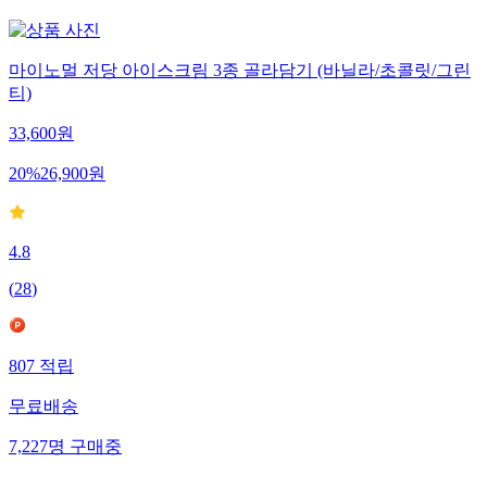
마이노멀 저당 아이스크림 3종 골라담기 (바닐라/초콜릿/그린
티)
33,600
원
20
%
26,900
원
4.8
(
28
)
807
적립
무료배송
7,227
명
구매중