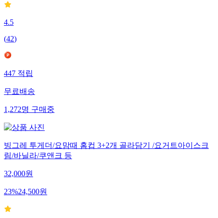
4.5
(
42
)
447
적립
무료배송
1,272
명
구매중
빙그레 투게더/요맘때 홈컵 3+2개 골라담기 /요거트아이스크
림/바닐라/쿠앤크 등
32,000
원
23
%
24,500
원