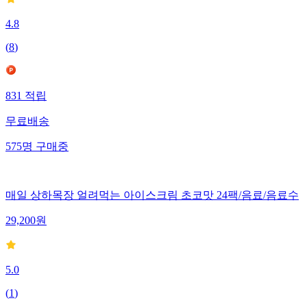
4.8
(
8
)
831
적립
무료배송
575
명
구매중
매일 상하목장 얼려먹는 아이스크림 초코맛 24팩/음료/음료수
29,200
원
5.0
(
1
)