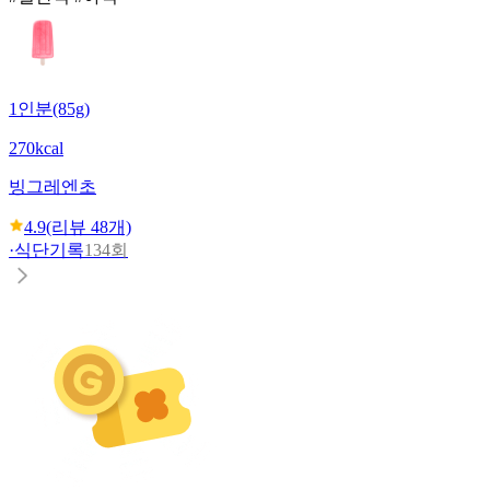
1인분(85g)
270kcal
빙그레
엔초
4.9
(리뷰
48
개)
·
식단기록
134회