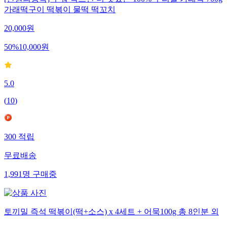
[만원의행복] 구워 먹으면 더 맛있는 100% 우리쌀 가래떡 700g
가래떡구이 떡볶이 물떡 떡꼬치
20,000
원
50
%
10,000
원
5.0
(
10
)
300
적립
무료배송
1,991
명
구매중
토끼밀 즉석 떡볶이(떡+소스) x 4세트 + 어묵100g 총 8인분 외