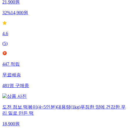
21,900
원
32
%
14,900
원
4.6
(
5
)
447
적립
무료배송
481
명
구매중
도전 점보 떡볶이(4~5인분)대용량(1kg)푸짐한 양에 건강한 우
리 밀로 만든 떡
18,900
원