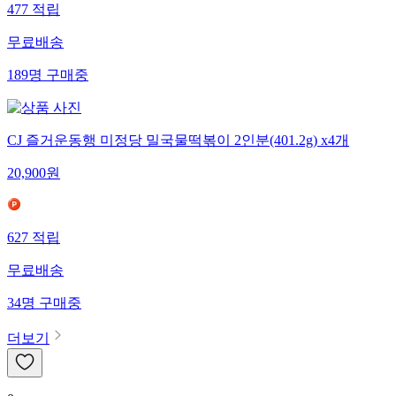
477
적립
무료배송
189
명
구매중
CJ 즐거운동행 미정당 밀국물떡볶이 2인분(401.2g) x4개
20,900
원
627
적립
무료배송
34
명
구매중
더보기