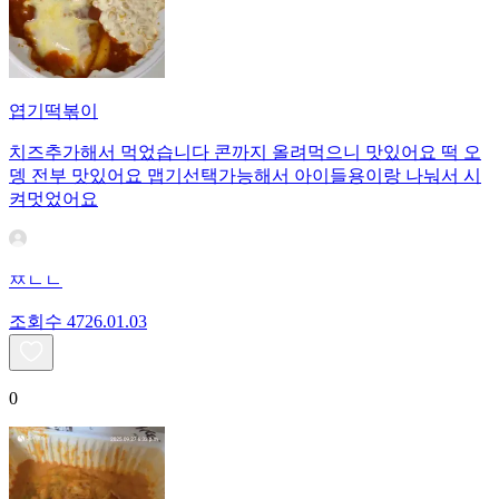
엽기떡볶이
치즈추가해서 먹었습니다 콘까지 올려먹으니 맛있어요 떡 오
뎅 전부 맛있어요 맵기선택가능해서 아이들용이랑 나눠서 시
켜멋었어요
ㅉㄴㄴ
조회수
47
26.01.03
0