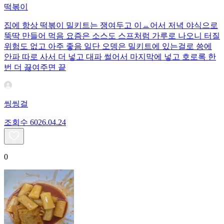
떡볶이
집에 항상 떡볶이 밀키트는 쟁여두고 이ㅛ어서 저녁 야식으로
뚝딱 만들어 먹음 요즘은 소스도 스프처럼 가루로 나오니 터질
위험도 없고 아주 좋음 일단 오뎅은 밀키트에 있는걸로 씅에
안파 따로 사서 더 넣고 대파 썰어서 마지막에 넣고 호로록 한
번 더 끓여주면 끝
씽씽걸
조회수
60
26.04.24
0