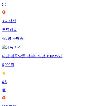
(
1
)
357
적립
무료배송
432
명
구매중
다담 매콤달콤 떡볶이양념 150g x2개
6,900
원
4.6
(
8
)