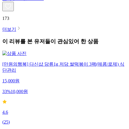
173
더보기
이 리뷰를 본 유저들이 관심있어 한 상품
[만원의행복] 다신샵 당류1g 저당 쌀떡볶이 3팩(매콤/로제) 식
단관리
15,000
원
33
%
10,000
원
4.6
(
25
)