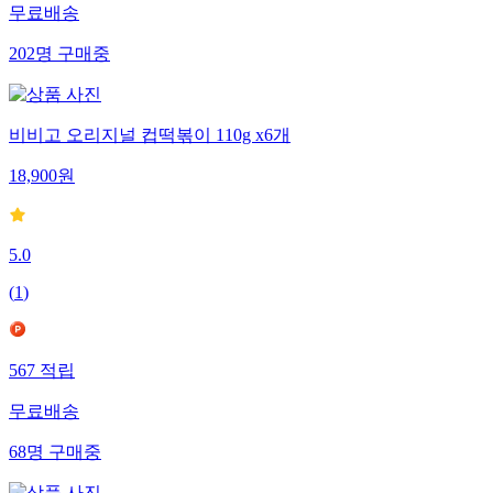
무료배송
202
명
구매중
비비고 오리지널 컵떡볶이 110g x6개
18,900
원
5.0
(
1
)
567
적립
무료배송
68
명
구매중