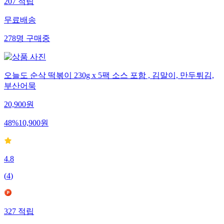
207
적립
무료배송
278
명
구매중
오늘도 순삭 떡볶이 230g x 5팩 소스 포함 , 김말이, 만두튀김,
부산어묵
20,900
원
48
%
10,900
원
4.8
(
4
)
327
적립