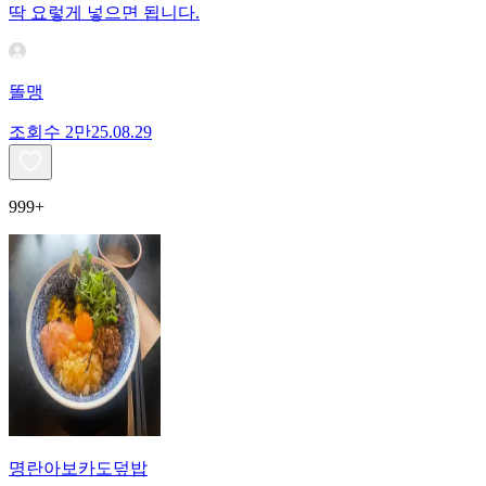
딱 요렇게 넣으면 됩니다.
똘맹
조회수
2만
25.08.29
999+
명란아보카도덮밥