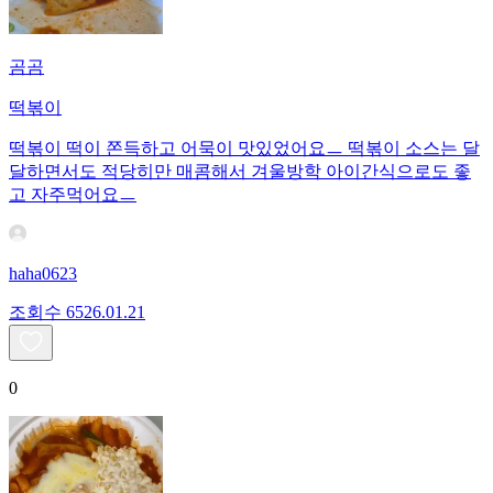
곰곰
떡볶이
떡볶이 떡이 쫀득하고 어묵이 맛있었어요ㅡ 떡볶이 소스는 달
달하면서도 적당히만 매콤해서 겨울방학 아이간식으로도 좋
고 자주먹어요ㅡ
haha0623
조회수
65
26.01.21
0