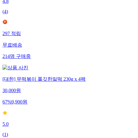
4.8
(
4
)
297
적립
무료배송
214
명
구매중
[대한] 무떡볶이 쫄깃한밀떡 230g x 4팩
30,000
원
67
%
9,900
원
5.0
(
1
)