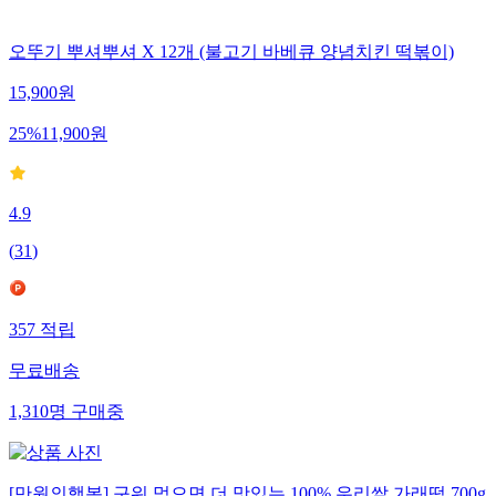
오뚜기 뿌셔뿌셔 X 12개 (불고기 바베큐 양념치킨 떡볶이)
15,900
원
25
%
11,900
원
4.9
(
31
)
357
적립
무료배송
1,310
명
구매중