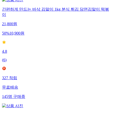
간편하게 만드는 바삭 김말이 1kg 분식 튀김 당면김말이 떡볶
이
21,800
원
50
%
10,900
원
4.8
(
6
)
327
적립
무료배송
145
명
구매중