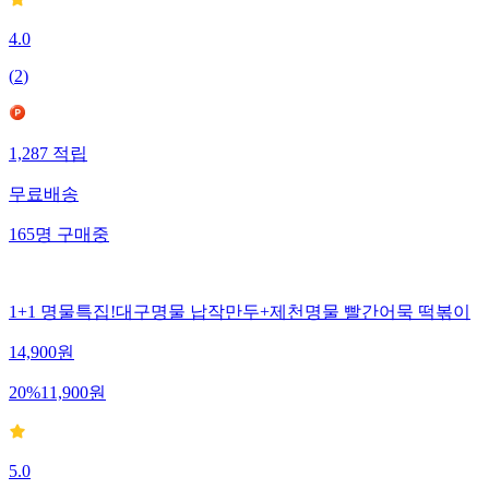
4.0
(
2
)
1,287
적립
무료배송
165
명
구매중
1+1 명물특집!대구명물 납작만두+제천명물 빨간어묵 떡볶이
14,900
원
20
%
11,900
원
5.0