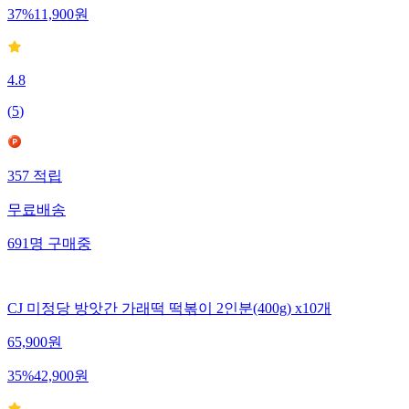
37
%
11,900
원
4.8
(
5
)
357
적립
무료배송
691
명
구매중
CJ 미정당 방앗간 가래떡 떡볶이 2인분(400g) x10개
65,900
원
35
%
42,900
원