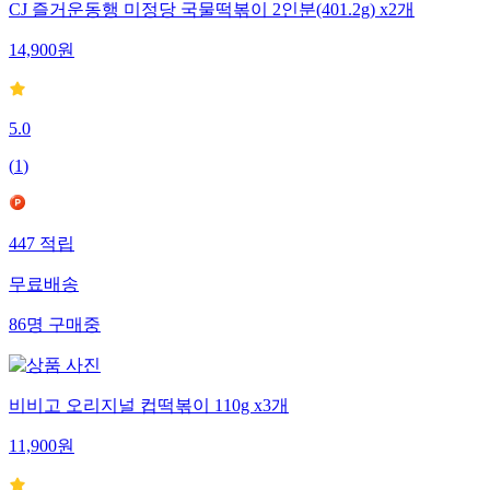
CJ 즐거운동행 미정당 국물떡볶이 2인분(401.2g) x2개
14,900
원
5.0
(
1
)
447
적립
무료배송
86
명
구매중
비비고 오리지널 컵떡볶이 110g x3개
11,900
원