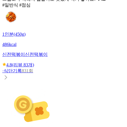
#일반식 #점심
1인분(450g)
486kcal
신전떡볶이
신전떡볶이
4.8
(리뷰
83
개)
·
식단기록
831회