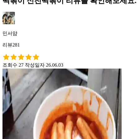
떡볶이 신전떡볶이 리뷰를 확인해보세요.
민서얌
리뷰281
조회수 27
작성일자 26.06.03