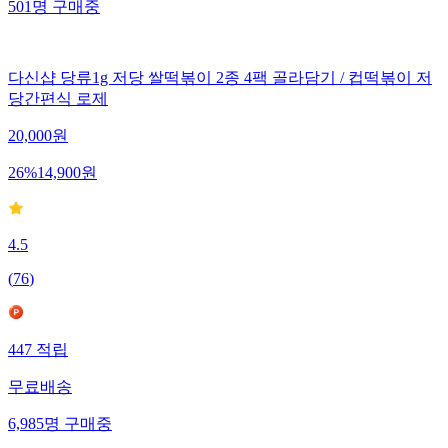
501
명
구매중
다신샵 당류1g 저당 쌀떡볶이 2종 4팩 골라담기 / 컵떡볶이 저
당간편식 로제
20,000
원
26
%
14,900
원
4.5
(
76
)
447
적립
무료배송
6,985
명
구매중