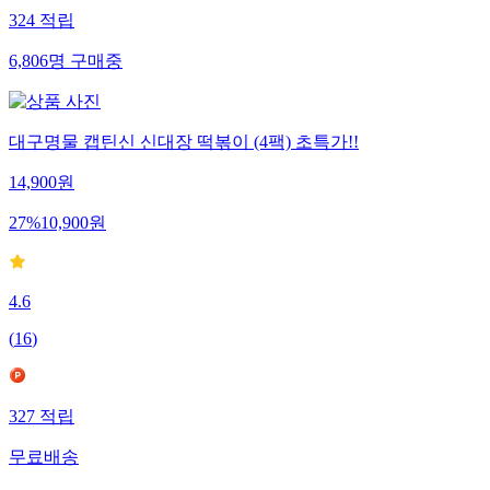
324
적립
6,806
명
구매중
대구명물 캡틴신 신대장 떡볶이 (4팩) 초특가!!
14,900
원
27
%
10,900
원
4.6
(
16
)
327
적립
무료배송