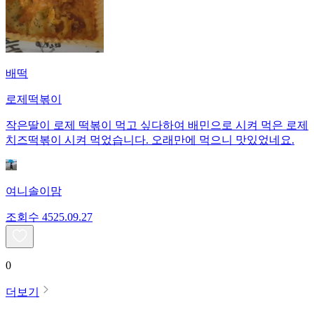
배떡
로제떡볶이
작은딸이 로제 떡볶이 먹고 싶다하여 배민으로 시켜 먹은 로제
치즈떡볶이 시켜 먹었습니다. 오래만에 먹으니 맛있었네요.
여니솔이맘
조회수
45
25.09.27
0
더보기