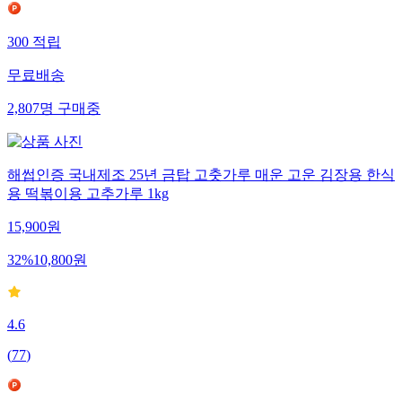
300
적립
무료배송
2,807
명
구매중
해썹인증 국내제조 25년 금탑 고춧가루 매운 고운 김장용 한식
용 떡볶이용 고추가루 1kg
15,900
원
32
%
10,800
원
4.6
(
77
)