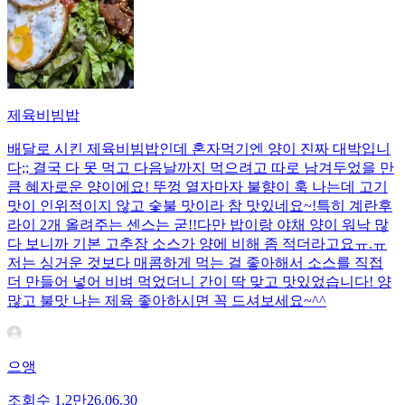
제육비빔밥
배달로 시킨 제육비빔밥인데 혼자먹기엔 양이 진짜 대박입니
다;; 결국 다 못 먹고 다음날까지 먹으려고 따로 남겨두었을 만
큼 혜자로운 양이에요! 뚜껑 열자마자 불향이 훅 나는데 고기
맛이 인위적이지 않고 숯불 맛이라 참 맛있네요~!특히 계란후
라이 2개 올려주는 센스는 굳!! ​다만 밥이랑 야채 양이 워낙 많
다 보니까 기본 고추장 소스가 양에 비해 좀 적더라고요ㅠ.ㅠ
저는 싱거운 것보다 매콤하게 먹는 걸 좋아해서 소스를 직접
더 만들어 넣어 비벼 먹었더니 간이 딱 맞고 맛있었습니다! 양
많고 불맛 나는 제육 좋아하시면 꼭 드셔보세요~^^
으앵
조회수
1.2만
26.06.30