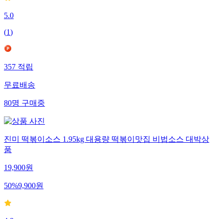
5.0
(
1
)
357
적립
무료배송
80
명
구매중
진미 떡볶이소스 1.95kg 대용량 떡볶이맛집 비법소스 대박상
품
19,900
원
50
%
9,900
원