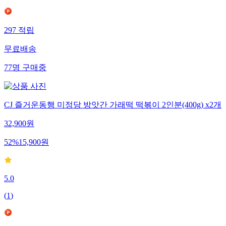
297
적립
무료배송
77
명
구매중
CJ 즐거운동행 미정당 방앗간 가래떡 떡볶이 2인분(400g) x2개
32,900
원
52
%
15,900
원
5.0
(
1
)